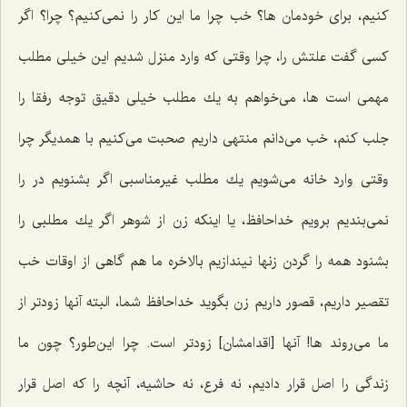
كنیم، برای خودمان ها؟ خب چرا ما این كار را نمی‌كنیم؟ چرا؟ اگر
كسی گفت علتش را، چرا وقتی كه وارد منزل شدیم این خیلی مطلب
مهمی است ها، می‌خواهم به یك مطلب خیلی دقیق توجه رفقا را
جلب كنم، خب می‌دانم منتهی داریم صحبت می‌كنیم با همدیگر چرا
وقتی وارد خانه می‌شویم یك مطلب غیرمناسبی اگر بشنویم در را
نمی‌بندیم برویم خداحافظ، یا اینكه زن از شوهر اگر یك مطلبی را
بشنود همه را گردن زنها نیندازیم بالاخره ما هم گاهی از اوقات خب
تقصیر داریم، قصور داریم زن بگوید خداحافظ شما، البته آنها زودتر از
ما می‌روند ها! آنها [اقدامشان‌] زودتر است. چرا این‌طور؟ چون ما
زندگی را اصل قرار دادیم، نه فرع، نه حاشیه، آنچه را كه اصل قرار