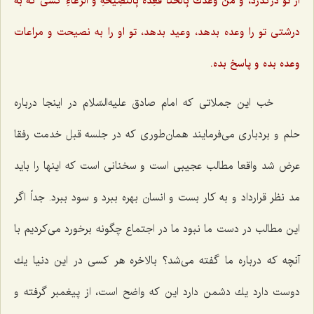
از تو درگذرد،
وَ مَنْ وَعَدَكَ بِالْخَنَا فَعِدْهُ بِالنَّصِيحَةِ وَ الرِّعَاءِ
كسی كه به
درشتی تو را وعده بدهد، وعید بدهد، تو او را به نصیحت و مراعات
وعده بده و پاسخ بده.
خب این جملاتی كه امام صادق علیه‌السّلام در اینجا درباره
حلم و بردباری می‌فرمایند همان‌طوری كه در جلسه قبل خدمت رفقا
عرض شد واقعا مطالب عجیبی است و سخنانی است كه اینها را باید
مد نظر قرارداد و به كار بست و انسان بهره ببرد و سود ببرد. جداً اگر
این مطالب در دست ما نبود ما در اجتماع چگونه برخورد می‌كردیم با
آنچه كه درباره ما گفته می‌شد؟ بالاخره هر كسی در این دنیا یك
دوست دارد یك دشمن دارد این كه واضح است، از پیغمبر گرفته و