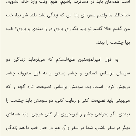
است همه‌مان باید در مسافرت باشیم، هیچ وقت وارد خانه نشویم،
خداحافظ ما رفتیم سفر، ای بابا این كه زندگی نشد بلند شو بیا، خب
من گفتم حالا گفتم تو باید بگذاری بروی در را ببندی و بروی؟ خب
بیا چشمت را ببند.
به قول امیرالمؤمنین علیه‌السّلام كه می‌فرماید زندگی دو
سومش براساس اغماض و چشم بستن و به قول معروف چشم
درویش كردن است، یك سومش براساس نصیحت، تازه آنچه را كه
می‌بینی باید نصیحت كنی و رعایت كنی، دو سومش باید چشمت را
ببندی، اگر بخواهی چشم را این‌جوری باز كنی هیچی، باید همه‌اش
دیگر در سفر باشی، شما در سفر و آن هم در حذر خب با هم زندگی