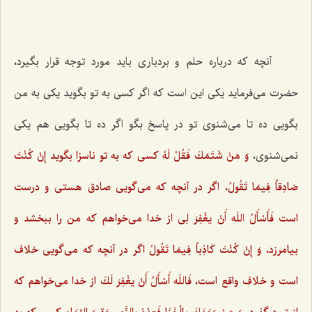
آنچه كه درباره حلم و بردباری باید مورد توجه قرار بگیرد،
حضرت می‌فرماید یكی این است كه اگر كسی به تو بگوید یكی به من
بگویی ده تا می‌شنوی تو در پاسخ بگو اگر ده تا بگویی هم یكی
نمی‌شنوی،
وَ مَنْ شَتَمَكَ فَقُلْ لَهُ‌
كسی كه به تو ناسزا بگوید
إِنْ كُنْتَ
صَادِقاً فِيمَا تَقُولُ،
اگر در آنچه كه می‌گویی صادق هستی و درست
است‌
فَأَسْأَلُ اللَه أَنْ يغْفِرَ
لِى‌ از خدا می‌خواهم كه من را ببخشد و
بیامرزد،
وَ إِنْ كُنْتَ كَاذِباً فِيمَا تَقُولُ‌
اگر در آنچه كه می‌گویی خلاف
است و خلاف واقع است،
فَاللَه أَسْأَلُ أَنْ يغْفِرَ لَكَ‌
از خدا می‌خواهم كه