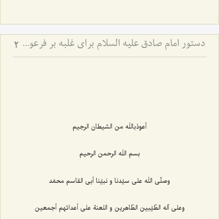
دستور امام صادق علیه السلام برای غلبه بر فرعونیت نفس
2
أعوذباللَه من الشيطان الرجيم‌
بسم اللَه الرحمن الرحيم‌
وصلّى اللَه على سيّدنا و نبيّنا أبى القاسم محمّد
وعلى آله الطّيّبين الطّاهرين و اللعنة على أعدائهم أجمعين‌