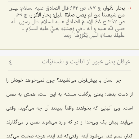
بحار الأنوار
، ج ٨٧، ص ١٦٢: قال الصادق علیه السلام:
لیس
من شیعتنا من لم یصل صلاة اللیل
؛
بحار الأنوار
، ج ٦٩،
ص ٣٩٢ ح ٦٨: الإمامُ الصّادقُ عليه السلام: قال رسول اللّه
صلى الله عليه و آله ـ في وَصِيَّتِهِ لِعَلِيٍّ عليه السلام ـ :
علَيكَ بصلاةِ اللَّيلِ يُكَرِّرُها أربَعا.
عرفان یعنی عبور از انانیت و نفسانیّات
4
چرا انسان با پیش‌فرض می‌نشیند؟ چون نمی‌خواهد خودش را
از دست بدهد؛ یعنی برگشت مسئله به این است، همش به نفس
است. ولی آنهایی که بخواهند واقعاً ببینند آن چه می‌گوید، وقتی
می‌آیند پیش یک ولی‌خدا از در که وارد می‌شوند نفس را می‌گذارند
کنار، تمام شد، می‌شود آینه. وقتی‌که شد آینه، هرچه صحبت می‌کند