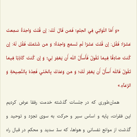
«وَ أَمَّا اللَوَاتِي‌ فِي‌ الحِلمِ؛ فَمَن قَالَ لَكَ: إن قُلتَ وَاحِدَةً سَمِعتَ
عَشرًا؛ فَقُل: إن قُلتَ عَشرًا لَم تَسمَع وَاحِدَةً؛ وَ مَن شَتَمَكَ فَقُل لَهُ: إن
كُنتَ صَادِقًا فِيمَا تَقُولُ فَأَسأَلُ اللَه أَن يَغفِرَ لِي‌؛ وَ إن كُنتَ كَاذِبًا فِيمَا
تَقُولُ فَاللَه أَسأَلُ أَن يَغفِرَ لَكَ؛ وَ مَن وَعَدَكَ بِالخَنَي‌ فَعِدْهُ بِالنَّصِيحَةِ وَ
الرَّعَآءِ.»
همان‌طوری که در جلسات گذشته خدمت رفقا عرض کردیم
این فقرات، پایه و اساس سیر و حرکت به سوی تجرّد و توحید و
گذشت از موانع نفسانی و هواها، که سدّ سدید و محکم در قبال راه