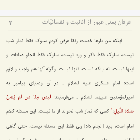
عرفان یعنی عبور از انانیت و نفسانیّات
3
اینکه من بارها خدمت رفقا عرض کردم سلوک فقط نماز شب
نیست، سلوک فقط ذکر و ورد نیست، سلوک فقط انجام عبادات و
اینها نیست، نه اینکه نیست، تنها نیست. وگرنه آنها هم واجب و لازم
است؛ امام عسکری علیه السّلام ـ در آن وصایای پیامبر به
امیرالمؤمنین علیهما السّلام ـ می‌فرمایند
: لَيسَ مِنّا مَن لَم يُصَلِّ
صَلاةَ اللَّيلِ
؛
کسی که نماز شب نخواند از ما نیست. این مسئله کلام
1
امام است، باید [انجام داد] ولی فقط این مسئله نیست. حتی گاهی