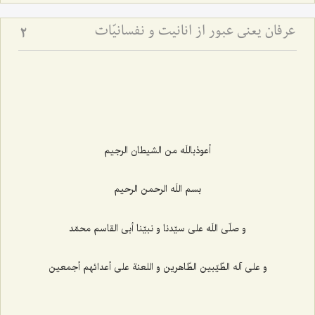
عرفان یعنی عبور از انانیت و نفسانیّات
2
أعوذباللَه من الشیطان الرجیم
بسم اللَه الرحمن الرحیم
و صلّی اللَه علی سیّدنا و نبیّنا أبی القاسم محمّد
و علی آله الطّیّبین الطّاهرین و اللعنة علی أعدائهم أجمعین