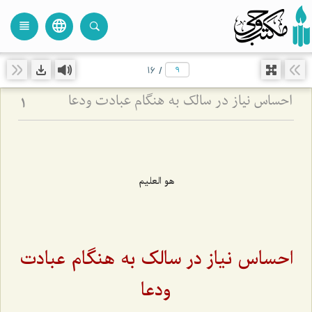
language
view_headline
close
search
16
/
احساس نیاز در سالک به هنگام عبادت ودعا
1
هو العليم
احساس نیاز در سالک به هنگام عبادت
ودعا