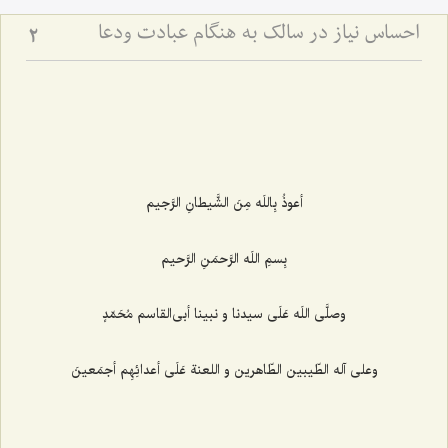
احساس نیاز در سالک به هنگام عبادت ودعا
2
أعوذُ بِاللَه مِنَ الشَّیطانِ الرَّجیم‌
بِسمِ اللَه الرَّحمَنِ الرَّحیم‌
وصلَّى اللَه عَلَى سیدنا و نبینا أبى‌القاسم مُحَمّدٍ
وعلى آله الطّیبین الطّاهرین و اللعنة عَلَى أعدائِهِم أجمَعینَ‌