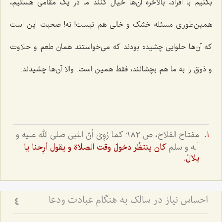
بکنیم با افراد، بالاخره آن‌ها خیال کنند ما در یک مقامی هستیم،
همین‌طوری مسئله خشک و خالی هم نیست! نه! صحبت این است
که آن‌ها حلوایی چشیده بودند که می‌خواستند همان طعم و حلاوت
و ذوق را به ما هم بچشانند، فقط همین است. والا آن‌ها چشیدند.
مفتاح الفلاح، ص ١٨٢: كما رُوِىَ أنّ النّبى صلى الله عليه و
آله و سلم
كان ينتظُر دخولَ وقت الصلاة و يقول أرِحنا يا
بلالُ.
احساس نیاز در سالک به هنگام عبادت ودعا
4