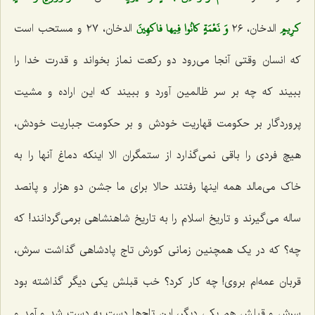
كرِيمٍ‌
وَ نَعْمَةٍ كانُوا فِيها فاكهِينَ‌
الدخان، ٢٦
الدخان، ٢٧ و مستحب است
که انسان وقتی آنجا می‌رود دو رکعت نماز بخواند و قدرت خدا را
ببیند که چه بر سر ظالمین آورد و ببیند که این اراده و مشیت
پروردگار بر حکومت قهاریت خودش و بر حکومت جباریت خودش،
هیچ فردی را باقی نمی‌گذارد از ستمگران الا اینکه دماغ آنها را به
خاک می‌مالد همه اینها رفتند حالا برای ما جشن دو هزار و پانصد
ساله می‌گیرند و تاریخ اسلام را به تاریخ شاهنشاهی برمی‌گردانند! که
چه؟ که در یک همچنین زمانی کورش تاج پادشاهی گذاشت سرش،
قربان عمه‌ام بروی! چه کار کرد؟ خب قبلش یکی دیگر گذاشته بود
سرش و قبلش هم یکی دیگر، این تاج‌ها دست به دست شد و آمد و