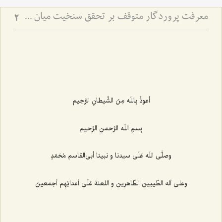
معرفت پروردگار متوقف بر تحقق سنخیت میان عبد و رب
2
أعوذُ بِاللَه مِنَ الشَّیطانِ الرَّجیم‌
بِسمِ اللَه الرَّحمَنِ الرَّحیم‌
وصلَّى اللَه عَلَى سیدنا و نبینا أبى‌القاسم مُحَمّدٍ
وعلى آله الطّیبین الطّاهرین و اللعنة عَلَى أعدائِهِم أجمَعینَ‌