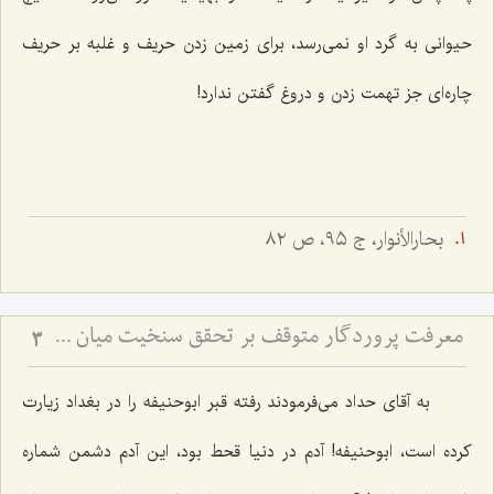
حیوانی به گرد او نمی‌رسد، برای زمین زدن حریف و غلبه بر حریف
چاره‌ای جز تهمت زدن و دروغ گفتن ندارد!
بحارالأنوار، ج ٩٥، ص ٨٢
معرفت پروردگار متوقف بر تحقق سنخیت میان عبد و رب
3
به آقای حداد می‌فرمودند رفته قبر ابوحنیفه را در بغداد زیارت
کرده است، ابوحنیفه! آدم در دنیا قحط بود، این آدم دشمن شماره