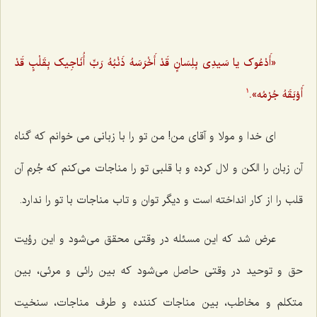
«أَدْعُوک یا سَیدِی بِلِسَانٍ قَدْ أَخْرَسَهُ ذَنْبُهُ رَبِّ أُنَاجِیک بِقَلْبٍ قَدْ
أَوْبَقَهُ جُرْمُه».
1
ای خدا و مولا و آقای من! من تو را با زبانی می خوانم که گناه
آن زبان را الکن و لال کرده و با قلبی تو را مناجات می‌کنم که جُرم آن
قلب را از کار انداخته است و دیگر توان و تاب مناجات با تو را ندارد.
عرض شد که این مسئله در وقتی محقق می‌شود و این رؤیت
حق و توحید در وقتی حاصل می‌شود که بین رائی و مرئی، بین
متکلم و مخاطب، بین مناجات کننده و طرف مناجات، سنخیت