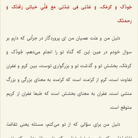
جُودُک وَ کرَمُک، وَ عُدَّتِى فِى شِدَّتِى مَعَ قِلَّىِ حَیائِى رَافَتُک وَ
رَحمَتُک
دلیل من و علت عصیان من ای پروردگار در جرأتی که دارم بر
سوال خودم در عین این که گناه تو را انجام می‌دهم، جُودُک وَ
کرَمُک، بخشش تو و گذشت تو و بزرگواری توست، بین کرم و غفران
تفاوت است، کرم از کرامت است که کرامت به معنای بزرگی و بزرگ
منشی است، غفران به معنای بخشش است که طبعا غفران از کریم
متوقع است.
دلیل من برای سؤالی که از تو می‌کنم، مسئله یعنی تقاضا،