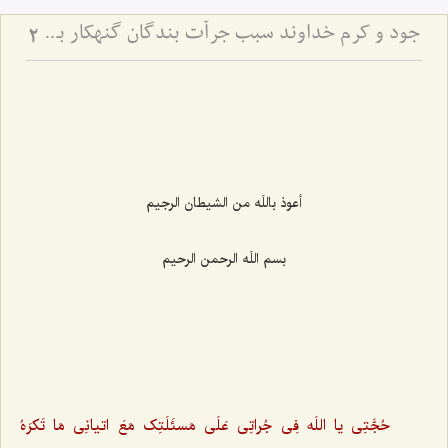
جود و کرم خداوند سبب جرأت بندگان گنهکار بر تقاضاکردن از او
2
أعوذ باللَه من الشیطان الرجیم‌
بسم اللَه الرحمن الرحیم‌
حُجَّتِى یا اللَه فِى جُراتِى عَلَى مَسئَلَتِک مَعَ اتیانِى مَا تَکرَهُ