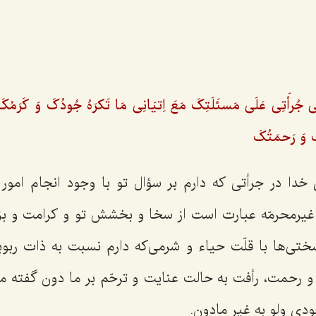
ی جُرأَتِی عَلَی مَسئَلَتِکَ مَعَ اِتیَانِی مَا تَکرَهُ جُودُکَ وَ کَرَمُکَ
کَ وَ رَحمَتُکَ
خدا در جرأتی كه دارم بر سؤال تو با وجود انجام امور
 غیرمحرمّه عبارت است از سخا و بخشش تو و كرامت و بزر
تی‌ها با قلّت حیاء و شرمی‌كه دارم نسبت به ذات رب
و رحمت، رأفت به حالت عنایت و ترحّم بر ما دون گفته 
ودی ولو به غیر مادون.