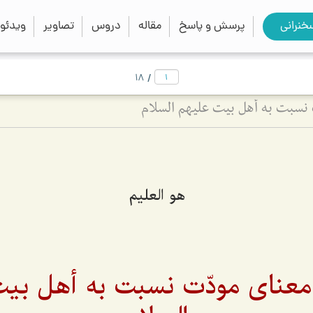
close
search
خنرانی
پرسش و پاسخ
مقاله
دروس
تصاویر
ویدئو
/
18
نسبت به أهل بیت علیهم السلام
هو العليم
عنای مودّت نسبت به أهل بیت