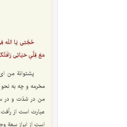
حُجَّتِی یَا اللَه فِ
مَعَ قِلَّىِ حَیَائِی رَافَتُ
پشتوانة من ای 
محّرمه و چه به نحو
من در شدّت و در سخ
عبارت است از رأفت 
است از ابراز سعة وج