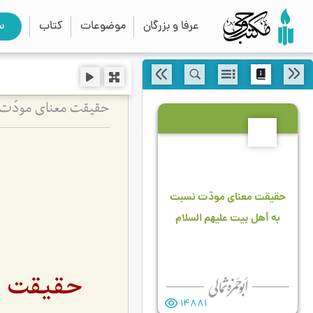
عرفا و بزرگان
موضوعات
کتاب
س
حقیقت معنای مودّت 
11
حقیقت معنای مودّت نسبت
به أهل بیت علیهم السلام
حقیقت م
14881