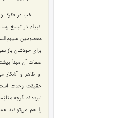
خب در فقرة او
انبیاء در تبلیغ رسا
معصومین علیهم‌السّل
برای خودشان باز نمی
صفات آن مبدأ بیشتر 
او ظاهر و آشكار می
حقیقت وحدت است. ك
نبرده‌اند گرچه متلب
را هم می‌توانید ع