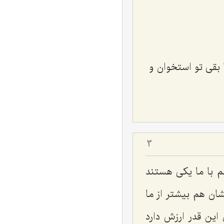
ا بقی تو استخوان و
3
م با ما یكی هستند
ان هم بیشتر از ما
ین قدر ارزش دارد