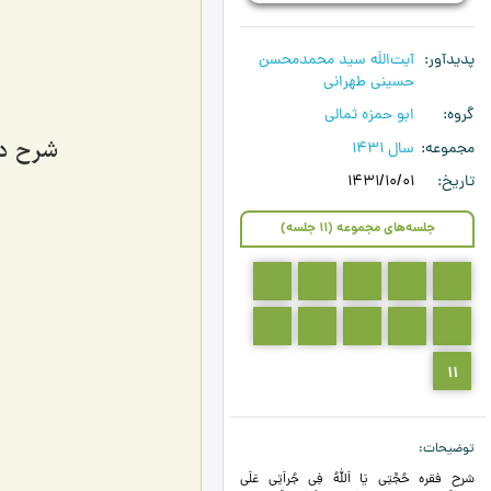
پدیدآور
آیت‌اللَه سید محمدمحسن
حسینی طهرانی
گروه
ابو حمزه ثمالی
شرح دعای 
مجموعه
سال 1431
تاریخ
1431/10/01
جلسه‌های مجموعه (11 جلسه)
5
4
3
2
1
10
9
8
7
6
11
توضیحات
شرح فقره حُجَّتِی یَا اَللهُ فِی جُراَتِی عَلَی