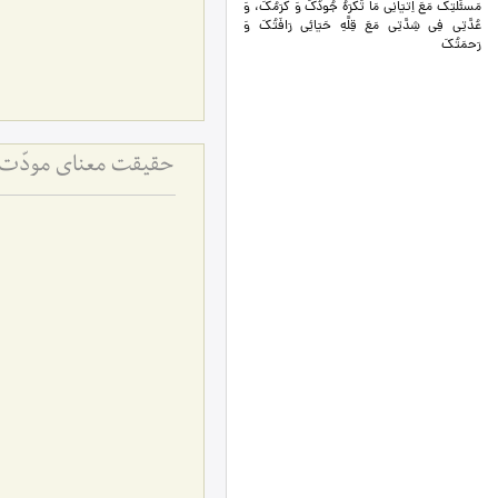
مَسئَلَتِک مَعَ اِتیَانِی مَا تَکرَهُ جُودُکَ وَ کَرَمُکَ، وَ
عُدَّتِی فِی شِدَّتِی مَعَ قِلَّهِ حَیَائِی رَافَتُکَ وَ
رَحمَتُکَ
حقیقت معنای مودّت 