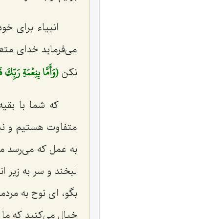
انبیاء برای خو
می‌فرماید خدای متعا
(وَأَمَّا بِنِعْمَةِ رَبِّكَ
نكن
كه شما با بقیه
متفاوت هستیم و نش
به عمل كه می‌رسد می
لبخند و سر به زیر ا
بگو، ای نوح به مردمت
خیال می‌كنید كه ما