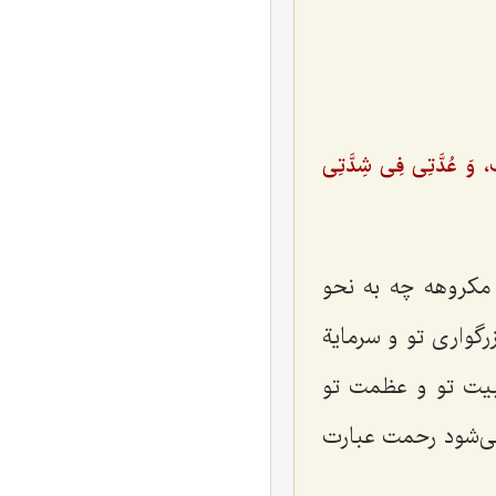
، وَ عُدَّتِی فِی شِدَّتِی
 مكروهه چه به نحو
گواری تو و سرمایة
وبیت تو و عظمت تو
می‌شود رحمت عبارت