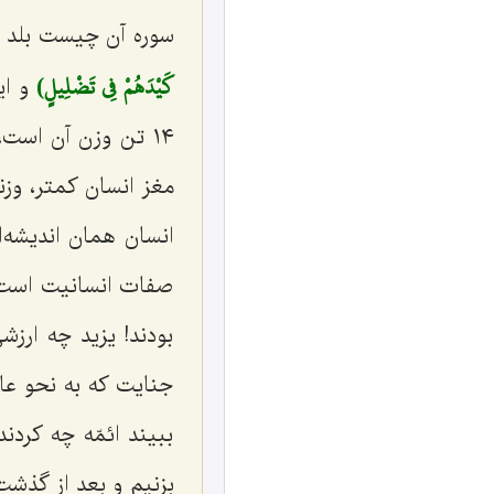
سوره آن چیست بلد ه
كَيْدَهُمْ فِي تَضْلِيلٍ)
و ای
١٤ تن وزن آن است
انسان همان اندیشه‌ا
صفات انسانیت است كه
بودند! یزید چه ارز
جنایت كه به نحو عاد
ببیند ائمّه چه كردند
بزنیم و بعد از گذشت