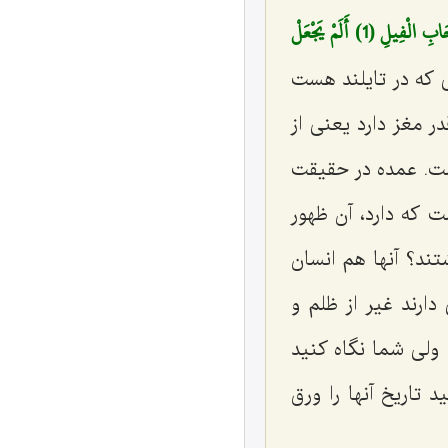
(أَلَمْ تَرَ كَيْفَ فَعَلَ رَبُّكَ بِأَصْحَابِ الْفِيلِ (1) أَلَمْ يَجْعَلْ
 كه در تایلند هست
 مغز دارد یعنی از
وف ١٤ تن وزنش است، ١٣ تن وزنش است. عمده در حقیقت
ت كه دارد، آن ظهور
تند؟ آنها هم انسان
ارند غیر از ظلم و
 ولی شما نگاه كنید
د تاریخ آنها را ورق