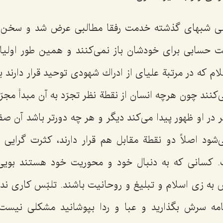
لی شبهای گذشته خدمت رفقا مطالبی عرض شد و سخن ب
لت حسابی برای خودشان باز نمی‌كنند و همین طور اولیاء
ام كه در مرتبة علیای از ادراك شهودی توحید قرار دارند 
‌كنند چون هرچه انسان از نقطة نظر تجرّد به آن مبدأ مجرّد
در او ظهور پیدا می‌كند دیگر و هر چه دورتر باشد آن صف
‌شود اصلاً دو نقطة ‌مقابل هم قرار دارند، كثرت گرایی
سانی كه به دنبال خود و محوریت خود هستند بویی 
ّس به زی اسلام و تبلیغ و روحانیت باشند. تلبّس كاری ن
مامه سرش بگذارید و عبا و ردا بپوشانید مشكلی نیست،