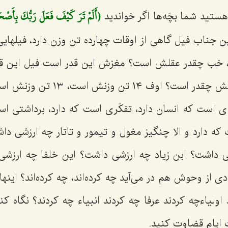
ستید شما بچّه‌ها اگر خواندید
ن جناب فیل گاهی از اوقات چهارده تن وزن دارد، فیلهایی
، خب چقدر عقلش است؟ مغزش این قدر است فیل این قدر
مغز انسان كمتر، وزنش چقدر است؟ ا
ی است كه انسان دارد، تفكّری است كه دارد، برداشتی اس
 دارد و الا چنگیز مغول و تیمور و تاتار چه ارزشی داش
شی داشت؟ ابن زیاد چه ارزشی داشت؟ این خلفا چه ارزشی د
ی از وحوش هم در می‌آید چه كرده‌اند، چه كرده‌اند؟ اینها
 اولیاء‌چه كردند عرفا چه كردند انبیاء چه كردند؟ نگاه كنی
 ایام قضاوت كنید.