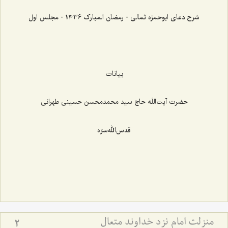
شرح دعای ابوحمزه ثمالی - رمضان المبارک 1436 - مجلس اول
بیانات
حضرت آیت‌اللَه حاج سید محمدمحسن حسینی طهرانی
قدس‌الله‌سرّه
منزلت امام نزد خداوند متعال
2