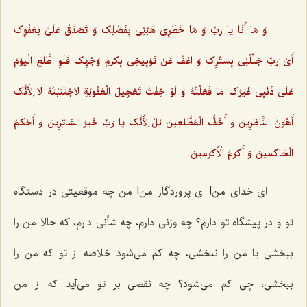
وَ مَا أَنَا یا رَبِّ وَ مَا خَطَرِى هَبْنِى بِفَضْلِک وَ تَصَدَّقْ عَلَىَّ بِعَفْوِک
أَىْ رَبِّ جَلِّلْنِى بِسَتْرِک وَ اعْفُ عَنْ تَوْبِیخِى بِکرَمِ وَجْهِک فَلَوِ اطَّلَعَ الْیوْمَ
عَلَى ذَنْبِى غَیرُک مَا فَعَلْتُهُ وَ لَوْ خِفْتُ تَعْجِیلَ الْعُقُوبَةِ لاجْتَنَبْتُهُ لا لِأَنَّک
أَهْوَنُ النَّاظِرِینَ وَ أَخَفُّ الْمُطَّلِعِینَ بَلْ لِأَنَّک یا رَبِّ خَیرُ السَّاتِرِینَ وَ أَحْکمُ
الْحَاکمِینَ وَ أَکرَمُ الْأَکرَمِینَ.
ای خدای من! ای پروردگار من! من چه موقعیتی در دستگاه
تو و در پیشگاه تو دارم؟ چه وزنی دارم، چه شأنی دارم، که حالا من را
ببخشی یا من را نبخشی، چه کم می‌شود خلاصه از تو که من را
ببخشی، چی کم می‌شود؟ چه نقصی بر تو می‌آید که از من