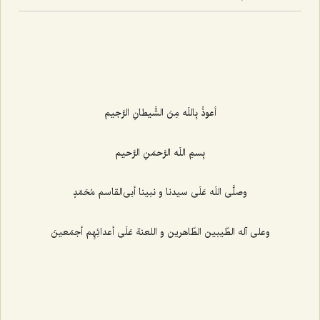
أعوذُ بِاللَه مِنَ الشَّیطانِ الرَّجیم‌
بِسمِ اللَه الرَّحمَنِ الرَّحیم‌
وصلَّى اللَه عَلَى سیدنا و نبینا أبى‌القاسم مُحَمّدٍ
وعلى آله الطّیبین الطّاهرین و اللعنة عَلَى أعدائِهِم أجمَعینَ‌