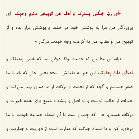
ای
«أَى رَبِّ جَلِّلنِى بِسَترِک وَ أعفُ عَن تَوبِیخِى بِکرَمِ وَجهِک؛
پروردگار من مرا به پوشش خود در حفظ و پوشش قرار بده و از
توبیخ من و عقاب من به کرامت وجه خودت درگذر.»
براساس مطالبی که خدمت رفقا عرض شد که‌
هَبنِى بِفَضلِک وَ
این هم به دنبالش است؛ یعنی حال که خدایا ما
تَصَدَّق عَلَىَّ بِعَفوِک،
صفر هستیم و آنچه که از نعمت و برکات از ما صدور پیدا می‌کند و
خیرات از جانب توست و تو اصل و ریشه و منبع برای همه خیرات و
برکات هستی، حال که چنین است با آن اسماء جمالیه خودت با ما
برخورد کن و با اسماء جلالیه که عبارت است از قهاریت و جباریت و