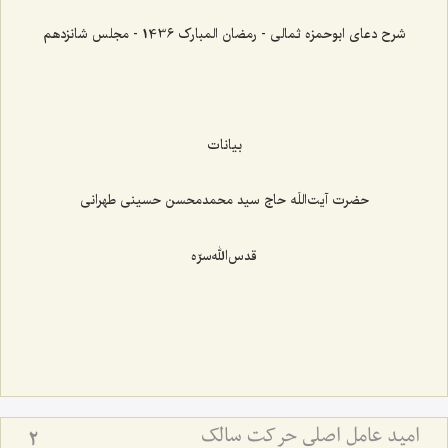
شرح دعای ابوحمزه ثمالی - رمضان المبارک 1436 - مجلس شانزدهم
بیانات
حضرت آیت‌اللَه حاج سید محمدمحسن حسینی طهرانی
قدس‌الله‌سرّه
امید عامل اصلی حرکت سالک
2