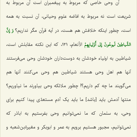
آن وحی خاصی که مربوط به پیغمبران است آن مربوط به
شریعت است نه مربوط به افاضه علوم وحیانی، آن نسبت به همه
وَ إِنَّ
است، چطور اینکه خلافش هم هست، در آیه قرآن مگر نداریم؟
الشَّياطِينَ لَيوحُونَ إِلى‌ أَوْلِيائِهِمْ‌
الأنعام، ١٢١، که این نکته مقابلش است،
شیاطین به اولیاء خودشان به دوست‌داران خودشان وحی می‌فرستند
آنها هم اهل وحی هستند شیاطین هم وحی می‌کنند آنها هم
می‌گویند ما چه کم داریم؟! چطور ملائکه وحی بیاورند ما نیاوریم؟
منتها آدمش باید [باشد] ما باید یک آدم مستعدّی پیدا کنیم برای
وحی، به سلمان که ما نمی‌توانیم وحی بفرستیم به اباذر که
نمی‌توانیم، مجبور هستیم برویم به عمر و ابوبکر و مغیرةبن‌شعبه و