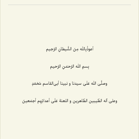
أعوذُبِاللَه مِنَ الشَّیطانِ الرَّجیم‌
بِسمِ اللَه الرَّحمَنِ الرَّحیم‌
وصلَّى اللَه عَلَى سیدنا و نبینا أبى‌القاسم مُحَمّدٍ
وعلى آله الطّیبین الطّاهرین و اللعنة عَلَى أعدائِهِم أجمَعینَ‌