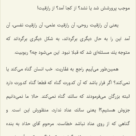
موجب پرورشش شد یا نشد؟ از كجا آمد؟ از رازقیت!
یعنی آن رازقیت روحی، آن رازقیت علمی، آن رازقیت نفسی، آن
آمد این را به حال دیگری برگرداند، به شكل دیگری برگرداند كه
متوجه یك مسئله‌ای شد كه قبلا نبود. این می‌شود چه؟ ربوبیت.
همین‌طور می‌آییم راجع به غفّاریت. خب انسان گناه می‌كند یا
نمی‌كند؟ اگر قرار باشد كه آن كدورت گناه كه قطعا گناه كدورت دارد
البته بزرگان می‌فرمودند كه سالك گناه نمی‌كند. حالا ما نمی‌دانیم
جزوش هستیم؟! یعنی سالك عناد ندارد، منظورش این است. و
گناهی كه از روی عناد نباشد خطاست. مرحوم آقای حدّاد به بنده