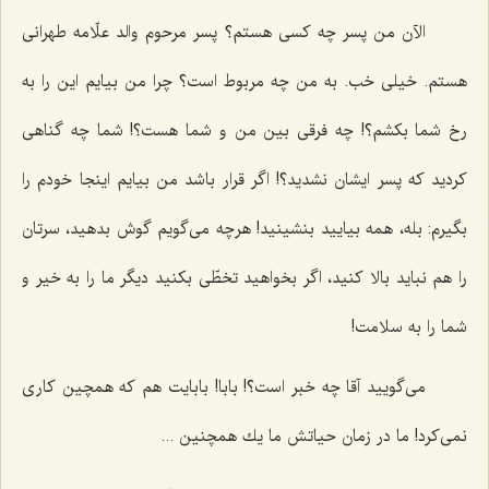
الآن من پسر چه كسی هستم؟ پسر مرحوم والد علّامه طهرانی
هستم. خیلی خب. به من چه مربوط است؟ چرا من بیایم این را به
رخ شما بكشم؟! چه فرقی بین من و شما هست؟! شما چه گناهی
كردید كه پسر ایشان نشدید؟! اگر قرار باشد من بیایم اینجا خودم را
بگیرم: بله، همه بیایید بنشینید! هرچه می‌گویم گوش بدهید، سرتان
را هم نباید بالا كنید، اگر بخواهید تخطّی بكنید دیگر ما را به خیر و
شما را به سلامت!
می‌گویید آقا چه خبر است؟! بابا! بابایت هم كه همچین كاری
نمی‌كرد! ما در زمان حیاتش ما یك همچنین ...