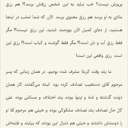
پرورش نیست؟ خب نباید به این شخص رزقش برسد؟! هم رزق
مادّی به او برسد هم رزق معنوی برسد. الآن كه شما امشب در اینجا
هستید، از دعای كمیل الآن بهره‌مند شدید، این رزق نیست؟! مگر
فقط رزق آب و نان است؟! مگر فقط گوشت و كباب است؟! رزق این
است. رزق واقعی این است!
ما یك وقت كربلا مشرف شده بودیم، در همان زمانی كه پسر
مرحوم آقای دستغیب تصادف كرده بود. البته می‌گفتند كار همان
دولت گذشته و شاه و اینها بوده، یك اختلاف و مسائلی بوده. علی
كلّ حال تصادف یك تصادف مشكوكی بوده و خیلی هم مرحوم آقا او
را دوستش داشتند و خیلی هم دنبال این بودند كه بیایند و طلبه‌اش