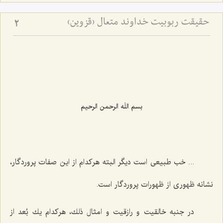
حقیقت ربوبیت خداوند متعال (قزوین)
2
بسم اللَه الرحمن الرحیم‌
... خب طبیعی است دیگر البته هركدام از این صفات پروردگار،
نشانه ظهوری از ظهورات پروردگار است.
در جنبه خالقیت و رازقیت و امثال ذلك، هركدام یك بُعد از