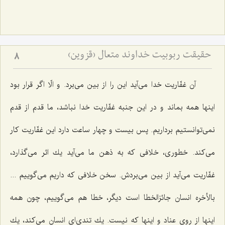
حقیقت ربوبیت خداوند متعال (قزوین)
8
آن غفّاریت خدا می‌آید این را از بین می‌برد. و الّا اگر قرار بود
اینها همه بماند و در این جنبه غفّاریت خدا نباشد، ما قدم از قدم
نمی‌توانستیم برداریم. پس بیست و چهار ساعت دارد این غفّاریت كار
می‌كند. خطوری، خلافی كه به ذهن ما می‌آید یك اثر می‌گذارد،
غفّاریت می‌آید از بین می‌بردش. سخن‌ خلافی كه داریم می‌گوییم ...
بالأخره انسان جائزالخطا است دیگر، خطا هم می‌گوییم، چون همه
اینها از روی عناد و اینها كه نیست. یك تندی‌ای انسان می‌كند، یك