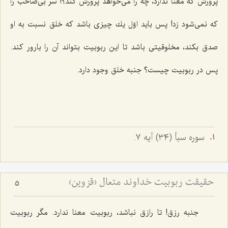
پرورش كه معنا ندارد، چه را می‌خواهد پرورش كند؟! سر بی‌صاحب را
كه نمی‌شود زد! پس باید اوّل یك چیزی باشد كه خلق نسبت به او
صدق بكند، مخلوقیتی باشد تا این ربوبیت بتواند آن را بارور كند.
پس در ربوبیت چیست؟ جنبه خلق وجود دارد.
سوره سبأ (٣٤) آيه ٧.
حقیقت ربوبیت خداوند متعال (قزوین)
5
جنبه رزق! تا رازق نباشد، ربوبیت معنا ندارد. مگر ربوبیت