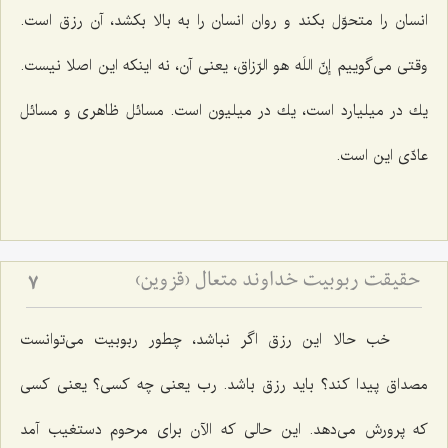
انسان را متحوّل بكند و روان انسان را به بالا بكشد، آن رزق است.
وقتی می‌گوییم‌ إنّ اللَه هو الرّزاق‌، یعنی آن، نه اینكه این اصلا نیست.
یك در میلیارد است، یك در میلیون است. مسائل ظاهری و مسائل‌
عادّی این است.
حقیقت ربوبیت خداوند متعال (قزوین)
7
خب حالا این رزق اگر نباشد، چطور ربوبیت می‌توانست
مصداق پیدا كند؟ باید رزق باشد. رب یعنی چه كسی؟ یعنی كسی
كه پرورش می‌دهد. این حالی كه الآن برای مرحوم دستغیب آمد