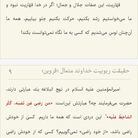
قهّاریت، این صفات جلال و جمال؛ اگر در خدا قهّاریت نبود و
ما می‌خواستیم رشد بكنیم، حركت بكنیم جلو بیاییم، همه ما
آن‌چنان لوس می‌شدیم كه كسی به ما نگاه نمی‌توانست بكند!
حقیقت ربوبیت خداوند متعال (قزوین)
9
امیرالمؤمنین علیه السلام در نهج البلاغه یك عبارتی دارند،
حضرت می‌فرمایند چه؟ عبارتش این‌است:
«مَن رَضِی عَن نَفسِه، كَثُرَ
. این دردی است كه همه ما داریم. كسی از خودش
السَّاخِطُ عَلَیه»
1
راضی باشد، «از خود راضی» نمی‌گوییم؟ كسی كه از خودش راضی