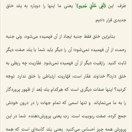
(لَفِي خَلْقٍ جَدِيدٍ)
طرف. این‌
یعنی ما اینها را دوباره به یك خلق
1
جدیدی قرار دادیم.
بنابراین خلق فقط جنبه ایجاد از آن فهمیده می‌شود، ولی جنبه
رحمت از آن فهمیده نمی‌شود؛ آن را دیگر باید شما با یك صفت دیگر
ثابت كنید. رازقیت دیگر از آن فهمیده نمی‌شود. غفّاریت چه ربطی به
خلق دارد؟! خداوند غفّار است، قهّاریت ارتباطی با خلق ندارد. توجّه
كردید؟ اینها صفات دیگری است كه هركدام یك بُعد از ظهور پروردگار
را به ما می‌نمایاند. و تنها اسمی كه تمام جهات را در درون خودش
جمع كرده، صفت ربوبیت است. ربّ یعنی پرورش‌دهنده. شما در این
پرورش همه چیز احساس می‌كنید. یعنی یك كاسه‌ای است كه همه