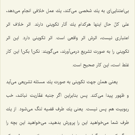
بی‌اعتنایی‌ای به یك شخصی می‌كند، یك عمل خلافی انجام می‌دهد،
علی كلّ حال اینها هركدام یك آثار تكوینی دارند. اثر خلاف اثر
اعتباری نیست، اثرش اثر واقعی است. اثر تكوینی دارد. این اثر
تكوینی را به صورت تشریع درمی‌آورند، می‌گویند: نكن! بكن! این كار
غلط است، این كار صحیح است.
یعنی همان جهت تكوینی به صورت یك مسئله تشریعی می‌آید
و ظهور پیدا می‌كند. پس بنابراین اگر جنبه غفّاریت نباشد، خب
ربوبیت هم پس نیست. یعنی یك طرف قضیه لنگ می‌شود. از یك
طرف شما می‌خواهید این را پرورش بدهید، می‌خواهید این بچه را