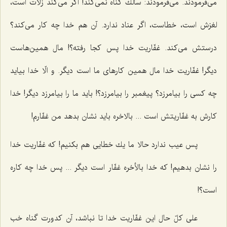
می‌فرمودند. می‌فرمودند: سالك گناه نمی‌كند! اگر می‌كند زلّات است،
لغزش است، خطاست، اگر عناد ندارد. آن هم خدا چه كار می‌كند؟
درستش می‌كند. غفّاریت خدا پس كجا رفته؟! مال همین‌هاست
دیگر! غفّاریت خدا مال همین كارهای ما است دیگر. و الّا خدا بیاید
چه كسی را بیامرزد؟ پیغمبر را بیامرزد؟! باید ما را بیامرزد دیگر! خدا
كارش به غفّاریتش است ... بالاخره باید نشان بدهد من غفّارم!
پس عیب ندارد حالا ما یك خطایی هم بكنیم! كه غفّاریت خدا
را نشان بدهیم! كه خدا بالأخره غفّار است دیگر ... پس خدا چه كاره
است؟!
علی كلّ حال این غفّاریت خدا تا نباشد، آن كدورت گناه خب