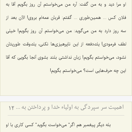
او مرا دید و به من گفت: آره من می‌خواستم آن روز بگویم آقا به
فلان كس ... همین‌طوری ... گفتم: قربان عمه‌ام بروی! الآن بعد از
سه روز دارد به من می‌گوید: من می‌خواستم آن روز بگویم! خیلی
لطف فرمودی! یك‌دفعه از این ناپرهیزی‌ها نكنی، یك‌وقت طوریتان
نشود، می‌خواستم بگویم! زبان نداشتی بلند بشوی آنجا بگویی كه آقا
این چه حرف‌هایی است؟ می‌خواستم بگویم!
اهمیت سر سپردگی به اولیاء خدا و پرداختن به خود (مشهد مقدس)
12
بله دیگر پیغمبر هم اگر" می‌خواست بگوید" كسی كاری با او