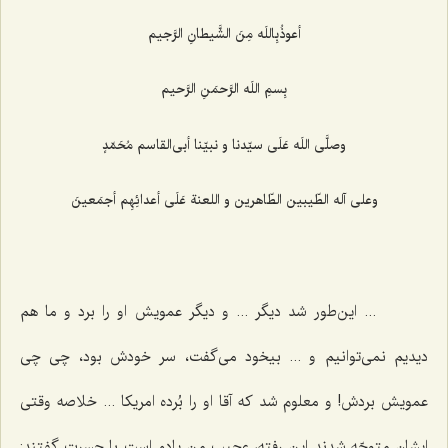
أعوذُبِاللَه مِنَ الشَّيطانِ الرَّجيم‌
بِسمِ اللَه الرَّحمَنِ الرَّحيم‌
وصلَّى اللَه عَلَى سيّدنا و نبيّنا أبى‌القاسم مُحَمّدٍ
وعلى آله الطّيبين الطّاهرين و اللعنة عَلَى أعدائِهِم أجمَعينَ‌
... این‌طور شد دیگر ... و دیگر عمویش او را برد و ما هم
دیدیم نمی‌توانیم و ... بیخود می‌گفت، سر خودش بود، چی چی
عمویش بردش! و معلوم شد كه آقا او را بُرده امریكا ... خلاصه وقتی
ایشان متوجّه شدند این رفته، عجیب من یادم است با حسرت گفتند: