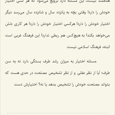
هدفمند نیست، این مسئله دارد ترویج می‌شود كه هر كسی اختیار
خودش را دارد! وقتی بچّه به پانزده سال و شانزده سال می‌رسد دیگر
اختیار خودش را دارد! هركسی اختیار خودش را دارد! هر كاری دلش
می‌خواهد بكند! به هیچ‌كس هم ربطی ندارد! این فرهنگ غربی است
البته، فرهنگ اسلامی نیست.
مسئله اختيار به ميزان رشد طرف بستگى دارد نه به سن
طرف‌
؛ آیا از نظر عقلی و از نظر تشخیص مصلحت در حدی هست كه
بتواند مصلحت خودش را تشخیص بدهد یا نه؟ اختیارش دست‌