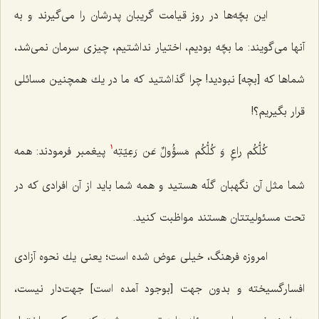
این بچّه‌ها در روز قیامت گریبان پدرشان را می‌گیرند و به
آنها می‌گویند: ما بچّه بودیم، اختیار نداشتیم، چیزی سرمان نمی‌شد،
شماها كه [بچه‌] نبودید! چرا گذاشتید كه ما در یك همچنین مسائلی
قرار بگیریم؟!
كُلُّكُم راعٍ وَ كُلُّكُم مَسؤُولٌ عَن رَعِيّتِه‌
پیغمبر فرمودند: همه
1
شما مثل آن نگهبان گلّه هستید و همه شما باید از آن افرادی كه در
تحت مسئولیتتان هستند مواظبت كنید.
امروزه فرهنگ، خیلی عوض شده است؛ یعنی یك نحوه آزادی
افسارگسیخته و بدون جهت [بوجود آمده است‌] جهت‌دار نیست،