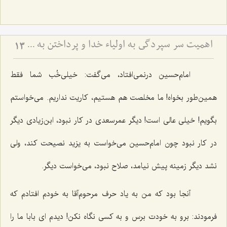
اهمیت سر سپردگی به اولیاء خدا و پرداختن به خود (مشهد مقدس)
13
امام‌حسین درنمی‌افتاد، می‌گفت: خیلی‌خُب شما فقط
همین‌طور بخواه! ما مخلصت هم هستیم، كاریت نداریم. می‌خواستم
بگویم! خیلی عالی است! دیگر عمرسعدی در كار نبود، ابن‌زیادی دیگر
در كار نبود چون امام‌حسین می‌خواست به یزید نصیحت كند، ولی
نشد دیگر زمینه پیش نیامد، صلاح نبود، می‌خواست دیگر.
آنجا بود كه من به یاد حرف مرحوم‌آقا به خودم افتادم كه
فرمودند:
برو به خودت برس و به كسى نگاه نكن!
دیدم ای بابا ما را