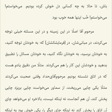
باش، تا حالا به چه كسانی دل خوش كرده بودیم. می‌خواستم!
می‌خواستم! خُب اینها همه خوب بود.
مرحوم آقا اصلًا در این زمینه و در این مسئله خیلی توجّه
می‌كردند، در مبانی‌شان، در [فرمایشاتشان‌] كه: به خودتان توجّه كنید،
به خودتان برسید، به خودتان نگاه كنید، به خودتان مسائل را تطبیق
بدهید و خودشان این كار را هم می‌كردند. مثلًا من دقیق یادم هست
كه در اتاق نشسته بودیم مرحوم‌آقای‌حداد وقتی صحبت می‌كردند
مثلًا یكی چایی می‌ریخت، از سماور می‌خواست چایی بریزد چایی
پخش كند، آن هم آنجاست نه اینكه نیست، بالاخره او می‌خواهد چای
آن اتاق را پخش كند نه اینكه جای دیگر را، یكی خوش بود به اینكه