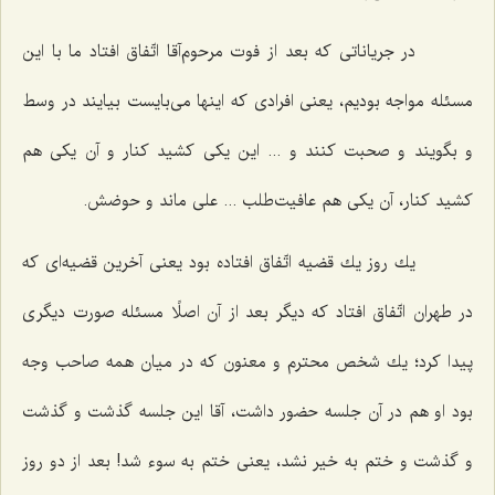
در جریاناتی كه بعد از فوت مرحوم‌آقا اتّفاق افتاد ما با این
مسئله مواجه بودیم، یعنی افرادی كه اینها می‌بایست بیایند در وسط
و بگویند و صحبت كنند و ... این یكی كشید كنار و آن یكی هم
كشید كنار، آن یكی هم عافیت‌طلب ... علی ماند و حوضش.
یك روز یك قضیه اتّفاق افتاده بود یعنی آخرین قضیه‌ای كه
در طهران اتّفاق افتاد كه دیگر بعد از آن اصلًا مسئله صورت دیگری
پیدا كرد؛ یك شخص محترم و معنون كه در میان همه صاحب وجه
بود او هم در آن جلسه حضور داشت، آقا این جلسه گذشت و گذشت
و گذشت و ختم به خیر نشد، یعنی ختم به سوء شد! بعد از دو روز