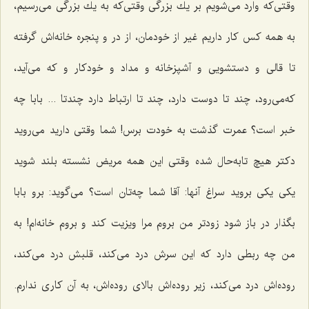
وقتی‌كه وارد می‌شویم بر یك بزرگی وقتی‌كه به یك بزرگی می‌رسیم،
به همه كس كار داريم غير از خودمان،
از در و پنجره خانه‌اش گرفته
تا قالی و دستشویی و آشپزخانه و مداد و خودكار و كه می‌آید،
كه‌می‌رود، چند تا دوست دارد، چند تا ارتباط دارد چندتا ... بابا چه
خبر است؟ عمرت گذشت به خودت برس! شما وقتی دارید می‌روید
دكتر هیچ تابه‌حال شده وقتی این همه مریض نشسته بلند شوید
یكی یكی بروید سراغ آنها: آقا شما چه‌تان است؟ می‌گوید: برو بابا
بگذار در باز شود زودتر من بروم مرا ویزیت كند و بروم خانه‌ام! به
من چه ربطی دارد كه این سرش درد می‌كند، قلبش درد می‌كند،
روده‌اش درد می‌كند، زیر روده‌اش بالای روده‌اش، به آن كاری ندارم.