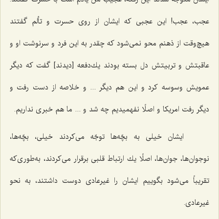
عجب، عجب! این عجبی كه ایشان از روی حسرت و تألم گفتند
هیچ‌وقت از ذهنم محو نمی‌شود كه چقدر به این فرد و سرنوشت او و
عاقبتش و تربیتش دل بسته بودند یك‌دفعه [دیدند] گفت كه دیگر
عمویش وسوسه كرد و این هم دیگر ... و خلاصه از دست رفت و
دیگر رفت امریكا و اصلًا نفهمیدیم چه شد و ... ما هم خبری نداریم.
ایشان خیلی به بچّه‌ها توجّه می‌كردند خیلی، بچّه‌ها،
نوجوان‌ها، جوان‌ها، اصلًا یك ارتباط قلبی برقرار می‌كردند، به‌طوری‌كه
تقریباً می‌شود بگوییم ایشان را غیرعادی دوست داشتند، به نحو
غیرعادی.