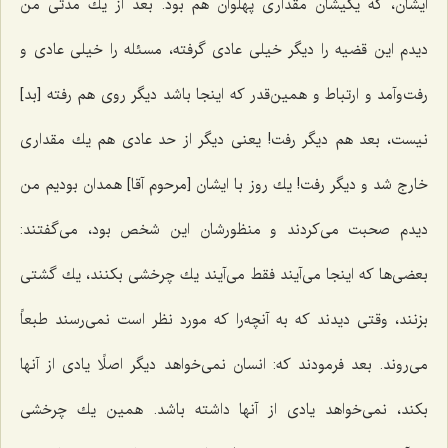
ایشان، كه یكیشان مقداری پهلوان هم بود. بعد از یك مدتّی من
دیدم این قضیه را دیگر خیلی عادی گرفته، مسئله را خیلی عادی و
رفت‌وآمد و ارتباط و همین‌قدر كه اینجا باشد دیگر روی هم رفته [بد]
نیست، بعد هم دیگر رفت! یعنی دیگر از حد عادی هم یك مقداری
خارج شد و دیگر رفت! یك روز با ایشان [مرحوم آقا] همدان بودیم من
دیدم صحبت می‌كردند و منظورشان این شخص بود، می‌گفتند:
بعضی‌ها كه اینجا می‌آیند فقط می‌آیند یك چرخشی بكنند، یك گشتی
بزنند، وقتی دیدند كه به آنچه‌را كه مورد نظر است نمی‌رسند طبعاً
می‌روند. بعد فرمودند كه: انسان نمی‌خواهد دیگر اصلًا یادی از آنها
بكند، نمی‌خواهد یادی از آنها داشته باشد. همین یك چرخشی