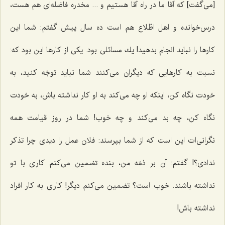
[می‌گفت‌] كه آقا ما در راه آقا هستیم و ... مخدره فاضله‌ای هم هست،
درس‌خوانده و اهل اطّلاع هم است ده سال پیش گفتم: شما این
كارها را نباید انجام بدهید! یك مسائلی بود. یكی از كارها این بود كه:
نسبت به كارهایی كه دیگران می‌كنند شما نباید توجّه كنید، به
خودت نگاه كن، اینكه او چه می‌كند به او كار نداشته باش، به خودت
نگاه كن، چه بد می‌كند و چه خوب! شما در روز قیامت همه
نگرانی‌ات این است كه از شما بپرسند: فلان عمل را دیدی چرا تذكر
ندادی؟! گفتم: آن بر ذمّه من، بنده تضمین می‌كنم كاری با تو
نداشته باشند. خوب است؟ تضمین می‌كنم دیگر! كاری به كار افراد
نداشته باش!