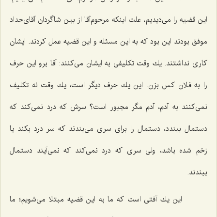
این قضیه را می‌دیدیم، علت اینكه مرحوم‌آقا از بین شاگردان آقای‌حداد
موفق بودند این بود كه به این مسئله و این قضیه عمل كردند. ایشان
كاری نداشتند. یك وقت تكلیفی به ایشان می‌كنند: آقا برو این حرف
را به فلان كس بزن. این یك حرف دیگر است، یك وقت نه تكلیف
نمی‌كنند به آدم، آدم مگر مجبور است؟ سرش كه درد نمی‌كند كه
دستمال ببندد، دستمال را برای سری می‌بندند كه سر درد بكند یا
زخم شده باشد، ولی سری كه درد نمی‌كند كه نمی‌آیند دستمال
ببندند.
این یك آفتی است كه ما به این قضیه مبتلا می‌شویم؛ ما