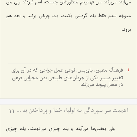
می‌آیند می‌زنند من فهمیدم منظورشان چیست، اسم نبردند ولی من
متوجّه شدم فقط یك گردشی بكنند، یك چرخی بزنند و بعد هم
بروند.
فرهنگ معين، باى‌پس: نوعى عمل جراحى كه در آن براى
تغيير مسير يكى از جريان‌هاى طبيعى بدن مجرايى فرعى
در محل پيوند مى‌زنند.
اهمیت سر سپردگی به اولیاء خدا و پرداختن به خود (مشهد مقدس)
11
ولی بعضی‌ها می‌آیند و یك چیزی می‌فهمند، یك چیزی