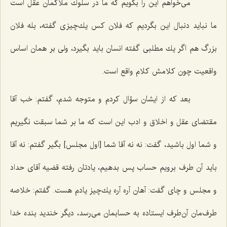
می‌خواهم این را بگویم كه ما در سلوك ملاكمان عقل است
ما نباید دنبال این بگردیم كه فلان كس یك‌چیزی گفته، بله فلان
بزرگ هم اگر یك مطلبی گفته انسان باید بگیرد، ولی بر همان اساس
واقعیت چون كلامش كلام واقع است.
بعد كه از ایشان سؤال كردم و متوجه شدم، گفتم: خب آقا
مقتضای عقل و اخلاق و ادب این است كه ما بر شما سبقت نگیریم
و شما اول باشید، گفت: نه نه آقا شما [اول مجلس‌] بگیر گفتم: نه آقا
باید آن طرف برویم حساب پس بدهیم، یادتان رفته قضیه آقای حداد
و مجلس و چای گفت: آهان آره آره یك‌چیز یادم هست. گفتم: خلاصه
طرف‌مان آن‌طرف ایستاده به حسابمان می‌رسد، دیگر خندید بنده خدا