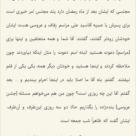
مجلسی كه ایشان بعد از ماه رمضان دارد یك مجلس امر خیری است
برای پسرش با صبیه آقاسید علی مراسم زفاف و عروسی هست ایشان
خودشان زودتر گفتند، گفتند: آقا شما و همه متعلقین و اینها برای
[مراسم‌] دعوت هستید البته اسم دعوت را مثل اینكه نیاوردند چون
ملاحظه كردند و اینجا هستید و خودتان دیگر همه، یكی یكی از قلم
نیفتند. گفتم: بله آقا ما اصلا باید در اینجا احرام ببندیم و ... بعد
گفتم: آقا این چه روزی است؟ چون من هم می‌خواهم مسئله [جشن
عروسی‌] بنده‌زاده را بگذاریم حالا دو سه روزی این‌طرف و آن‌طرف.
ایشان گفت كه: ظاهراً شب جمعه است.