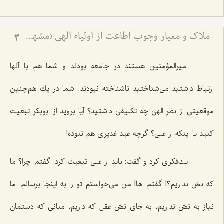
ملاک و معیار وجوب اطاعت از اولیاء الهی (مشهد مقدس)
3
امیرالمؤمنین هستند در جامعه بودند و شما هم با آنها
ارتباط داشتید می‌شناختید ناشناخته نبودند. شما در یك هم‌چنین
موقعیتی از نظر الهی چه تكلیفی داشتید؟ آیا بروید از ابوبكر تبعیت
كنید یا اینكه از علی؟ گرچه عید غدیری هم نبوده!
یك‌فكری كرد و گفت: باید از علی تبعیت كرد. گفتم: چرا؟ ما
كه نصّ نداریم؟! گفتم: ها! من می‌خواستم تو را به اینجا برسانم. ما
نیاز به نصّ نداریم، به جای نصّ عقل كه داریم، مبانی كه دستمان