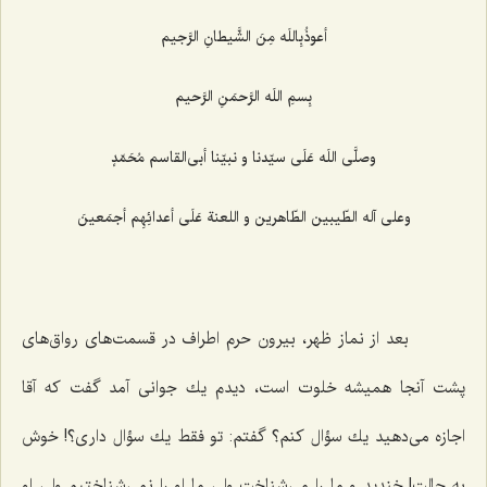
أعوذُبِاللَه مِنَ الشَّيطانِ الرَّجيم‌
بِسمِ اللَه الرَّحمَنِ الرَّحيم‌
وصلَّى اللَه عَلَى سيّدنا و نبيّنا أبى‌القاسم مُحَمّدٍ
وعلى آله الطّيبين الطّاهرين و اللعنة عَلَى أعدائِهِم أجمَعينَ‌
بعد از نماز ظهر، بیرون حرم اطراف در قسمت‌های رواق‌های
پشت آنجا همیشه خلوت است، دیدم یك جوانی آمد گفت كه آقا
اجازه می‌دهید یك سؤال كنم؟ گفتم: تو فقط یك سؤال داری؟! خوش
به حالت! خندید و ما را می‌شناخت ولی ما او را نمی‌شناختیم ولی او