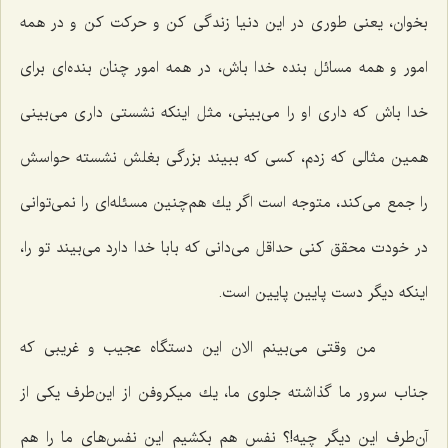
بخوان، یعنی طوری در این دنیا زندگی كن و حركت كن و در همه
امور و همه مسائل بنده خدا باش، در همه امور چنان بنده‌ای برای
خدا باش كه داری او را می‌بینی، مثل اینكه نشستی داری می‌بینی
همین مثالی كه زدم، كسی كه ببیند بزرگی بغلش نشسته حواسش
را جمع می‌كند، متوجه است اگر یك هم‌چنین مسئله‌ای را نمی‌توانی
در خودت محقق كنی حداقل می‌دانی كه بابا خدا دارد می‌بیند تو را،
اینكه دیگر دست پایین پایین است.
من وقتی می‌بینم الان این دستگاه عجیب و غریبی كه
جناب سرور ما گذاشته جلوی ما، یك میكروفن از این‌طرف یكی از
آن‌طرف این دیگر چیه!؟ نفس هم بكشیم این نفس‌های ما را هم