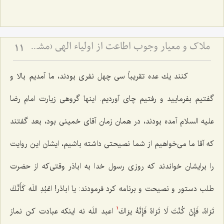
ملاک و معیار وجوب اطاعت از اولیاء الهی (مشهد مقدس)
11
كنند یك عده تقریباً سی چهل نفری بودند، ما آمدیم بالا و
گفتیم بفرمایید و رفتیم چای آوردیم. اینها گروهی زیارت امام رضا
علیه السلام آمده بودند، در همان زمان آقای خمینی بود، بعد گفتند
كه آقا ما می‌خواهیم از شما نصیحتی داشته باشیم، ایشان این روایت
را برایشان خواندند كه روزی رسول خدا به اباذر وقتی‌كه از حضرت
طلب دستور و نصیحت و برنامه كرد فرمودند:
يا اباذر! اعْبُدِ اللَه كَأَنَّكَ
تَرَاهُ، فَإِنْ كُنْتَ لَا تَرَاهُ فَإِنَّهُ يرَاكَ‌
اعبد اللَه نه اینكه عبادت كن نماز
1