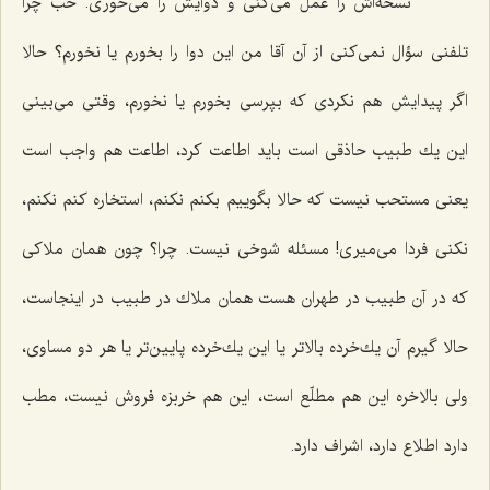
نسخه‌اش را عمل می‌كنی و دوایش را می‌خوری. خب چرا
تلفنی سؤال نمی‌كنی از آن آقا من این دوا را بخورم یا نخورم؟ حالا
اگر پیدایش هم نكردی كه بپرسی بخورم یا نخورم، وقتی می‌بینی
این یك طبیب حاذقی است باید اطاعت كرد، اطاعت هم واجب است
یعنی مستحب نیست كه حالا بگوییم بكنم نكنم، استخاره كنم نكنم،
نكنی فردا می‌میری! مسئله شوخی نیست. چرا؟ چون همان ملاكی
كه در آن طبیب در طهران هست همان ملاك در طبیب در اینجاست،
حالا گیرم آن یك‌خرده بالاتر یا این یك‌خرده پایین‌تر یا هر دو مساوی،
ولی بالاخره این هم مطلّع است، این هم خربزه فروش نیست، مطب
دارد اطلاع دارد، اشراف دارد.