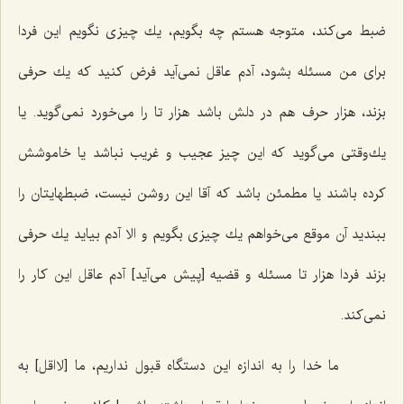
ضبط می‌كند، متوجه هستم چه بگویم، یك چیزی نگویم این فردا
برای من مسئله بشود، آدم عاقل نمی‌آید فرض كنید كه یك حرفی
بزند، هزار حرف هم در دلش باشد هزار تا را می‌خورد نمی‌گوید. یا
یك‌وقتی می‌گوید كه این چیز عجیب و غریب نباشد یا خاموشش
كرده باشند یا مطمئن باشد كه آقا این روشن نیست، ضبطهایتان را
ببندید آن موقع می‌خواهم یك چیزی بگویم و الا آدم بیاید یك حرفی
بزند فردا هزار تا مسئله و قضیه [پیش می‌آید] آدم عاقل این كار را
نمی‌كند.
ما خدا را به اندازه این دستگاه قبول نداریم، ما [لااقل‌] به