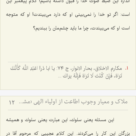
اندازه این ضبط صوت خدا را قبول داشته باشیم! كلام پیغمبر این
است: اگر تو خدا را نمی‌بینی او كه دارد می‌بیندت! او كه متوجه
است او كه می‌بیندت، چرا ما باید چشم‌مان را ببندیم؟
مكارم الاخلاق، بحار الانوار، ج ٧٤: يا ابا ذر! اعْبُدِ اللَّهَ كَأَنَّكَ
تَرَاهُ، فَإِنْ كُنْتَ لَا تَرَاهُ فَإِنَّهُ يرَاكَ ...
ملاک و معیار وجوب اطاعت از اولیاء الهی (مشهد مقدس)
12
این مسئله یعنی سلوك، این عبارت یعنی سلوك و همیشه
بزرگان این كار را می‌كردند. این كلام عجیبی كه مرحوم آقا در