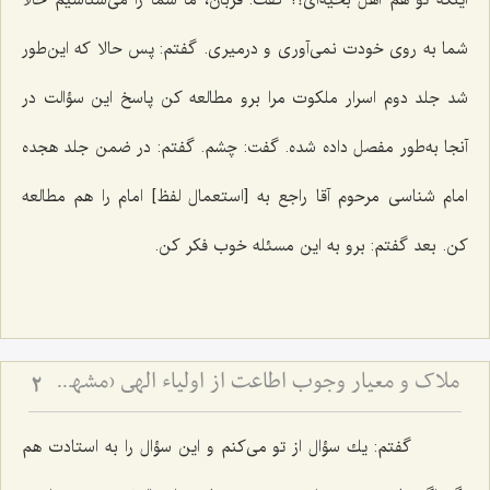
اینكه تو هم اهل بخیه‌ای؟! گفت: قربان، ما شما را می‌شناسیم حالا
شما به روی خودت نمی‌آوری و درمیری. گفتم: پس حالا كه این‌طور
شد جلد دوم اسرار ملكوت مرا برو مطالعه كن پاسخ این سؤالت در
آنجا به‌طور مفصل داده شده. گفت: چشم. گفتم: در ضمن جلد هجده
امام شناسی مرحوم آقا راجع به [استعمال لفظ] امام را هم مطالعه
كن. بعد گفتم: برو به این مسئله خوب فكر كن.
ملاک و معیار وجوب اطاعت از اولیاء الهی (مشهد مقدس)
2
گفتم: یك سؤال از تو می‌كنم و این سؤال را به استادت هم