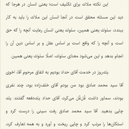
این نكته ملاك برای تكلیف است؛ یعنی انسان در هرجا كه
دید این مسئله محقق است در آنجا انسان این ملاك را باید به كار
ببندد، سلوك یعنی همین، سلوك یعنی انسان رعایت آنچه را كه حق
است و آنچه را كه واقع است بر اساس عقل و بر اساس دین آن را
انجام بدهد و این می‌شود معنای سلوك، اصلًا سلوك یعنی همین.
یك‌روز در خدمت آقای حداد بودیم به اتفاق مرحوم آقا، اخوی
آقا سید محمد صادق بود من بودم آقای خلف‌زاده بود، چند نفری
بودند، سماور داشت غُل‌غُل می‌كرد، آقای حداد یك‌دفعه گفتند: یك
چایی بدهید. آقا سید محمد صادق رفت سینی را درست كرد و
استكان‌ها را مرتب كرد و چایی ریخت و آورد و به همه تعارف كرد،