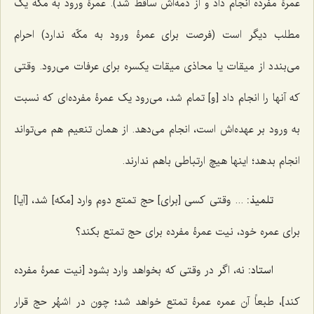
عمرۀ مفرده انجام داد و از ذمه‌اش ساقط شد). عمرۀ ورود به مکّه یک
مطلب دیگر است (فرصت برای عمرۀ ورود به مکّه ندارد) احرام
می‌بندد از میقات یا محاذی میقات یکسره برای عرفات می‌رود. وقتی
که آنها را انجام داد [و] تمام شد، می‌رود یک عمرۀ مفرده‌ای که نسبت
به ورود بر عهده‌اش است، انجام می‌دهد. از همان تنعیم هم می‌تواند
انجام بدهد؛ اینها هیچ ارتباطی باهم ندارند.
تلمیذ:
... وقتی کسی [برای] حج تمتع دوم وارد [مکه] شد، [آیا]
برای عمره خود، نیت عمرۀ مفرده برای حج تمتع بکند؟
استاد:
نه، اگر در وقتی که بخواهد وارد بشود [نیت عمرۀ مفرده
کند]، طبعاً آن عمره عمرۀ تمتع خواهد شد؛ چون در اشهُر حج قرار