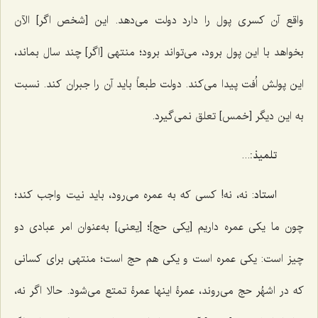
واقع آن کسری پول را دارد دولت می‌دهد. این [شخص اگر] الآن
بخواهد با این پول برود، می‌تواند برود؛ منتهی [اگر] چند سال بماند،
این پولش اُفت پیدا می‌کند. دولت طبعاً باید آن را جبران کند. نسبت
به این دیگر [خمس] تعلق نمی‌گیرد.
تلمیذ:
...
استاد
: نه، نه! کسی که به عمره می‌رود، باید نیت واجب کند؛
چون ما یکی عمره داریم [یکی حج]؛ [یعنی] به‌عنوان امر عبادی دو
چیز است: یکی عمره است و یکی هم حج است؛ منتهی برای کسانی
که در اشهُر حج می‌روند، عمرۀ اینها عمرۀ تمتع می‌شود. حالا اگر نه،