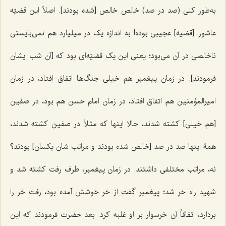
به‌طور کلی (صد در صد) خالص خالص [شده بودند]. اصلاً این قضیّه
عاشورا [قضیه] عجیبی بوده! به اندازه یک در میلیارد هم نمی‌بایستی
ناخالصی در آن می‌بود؛ یعنی این یک قضیّه‌ای بود که [آن شب ایشان
فرمودند]. در زمان پیغمبر هم خیلی جنگ‌ها اتفاق افتاد، در زمان
امیرالمؤمنین هم اتفاق افتاد، در زمان امام حسن هم بود، در صفین
[هم خیلی] کشته شدند، حالا اینها که مثلاً در صفین کشته شدند،
همۀ اینها صد در صد [خالص شده بودند و مراتب شان یکسان] بودند؟
نه، مراتب مختلفی داشتند. در زمان پیغمبر، طرف رفت کشته شد و
شهید راه خر شد؛ پیغمبر گفت از خر خوشش آمده بود، رفت خر را
بردارد، اتفاقاً آن خرسوار بر او غلبه کرد. بعد حضرت فرمودند که این