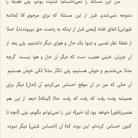
من این مسئله را نمی‌دانستم؛ شنیده بودم، ولی قضیّه را
متوجه نمی‌شدم. قبل از این مسئلۀ که برای مرحوم آقا [علامه
طهرانی] اتفاق افتاد [یعنی قبل از اینکه به رحمت حق بپیوندند]، اصلاً
از نقطۀ نظر نفسی و اینها یک حال و هوای دیگر داشتیم، ولی بعد از
آن جریان، خیلی عجیب است که دیگر آن حال و هوا نیست. گرچه
مثلاً می‌خندیم و خوش هستیم، ولی انگار مثلاً الکی خوش هستیم.
آن حالی که من در آن موقع احساس می‌کردم، آن [حال] دیگر برای
همیشه رفت؛ رفت که رفت که رفت. حالا [اینکه] «بعد از این هم
همین[طور] خواهد بود [یا خیر]» این را نمی‌توانم بگویم، ولی [آنچه تا
کنون احساس کرده‌ام، این بوده که] آن [احساس قبلی] دیگر نبوده.