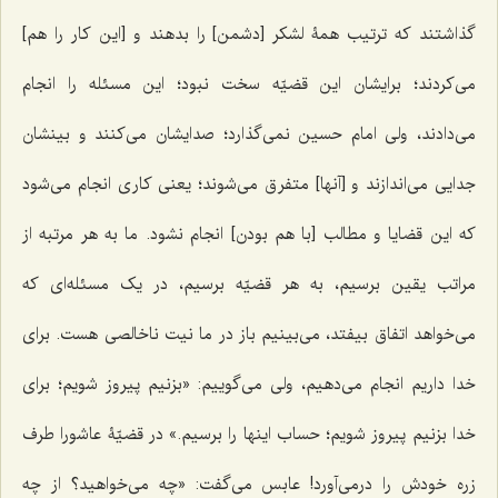
گذاشتند که ترتیب همۀ لشکر [دشمن] را بدهند و [این کار را هم]
می‌کردند؛ برایشان این قضیّه سخت نبود؛ این مسئله را انجام
می‌دادند، ولی امام حسین نمی‌گذارد؛ صدایشان می‌کنند و بینشان
جدایی می‌اندازند و [آنها] متفرق می‌شوند؛ یعنی کاری انجام می‌شود
که این قضایا و مطالب [با هم بودن] انجام نشود. ما به هر مرتبه از
مراتب یقین برسیم، به هر قضیّه برسیم، در یک مسئله‌ای که
می‌خواهد اتفاق بیفتد، می‌بینیم باز در ما نیت ناخالصی هست. برای
خدا داریم انجام می‌دهیم، ولی می‌گوییم: «بزنیم پیروز شویم؛ برای
خدا بزنیم پیروز شویم؛ حساب اینها را برسیم.» در قضیّۀ عاشورا طرف
زره خودش را درمی‌آورد! عابس می‌گفت: «چه می‌خواهید؟ از چه