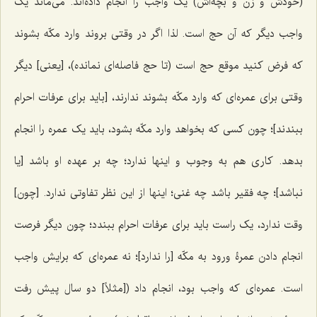
(خودش و زن و بچه‌اش) یک واجب را انجام داده‌اند. می‌ماند یک
واجب دیگر که آن حج است. لذا اگر در وقتی بروند وارد مکّه بشوند
که فرض کنید موقع حج است (تا حج فاصله‌ای نمانده)، [یعنی] دیگر
وقتی برای عمره‌ای که وارد مکّه بشوند ندارند، [باید برای عرفات احرام
ببندند]؛ چون کسی که بخواهد وارد مکّه بشود، باید یک عمره را انجام
بدهد. کاری هم به وجوب و اینها ندارد؛ چه بر عهده او باشد [یا
نباشد]؛ چه فقیر باشد چه غنی؛ اینها از این نظر تفاوتی ندارد. [چون]
وقت ندارد، یک راست باید برای عرفات احرام ببندد؛ چون دیگر فرصت
انجام دادن عمرۀ ورود به مکّه [را ندارد]؛ نه عمره‌ای که برایش واجب
است. عمره‌ای که واجب بود، انجام داد ([مثلاً] دو سال پیش رفت