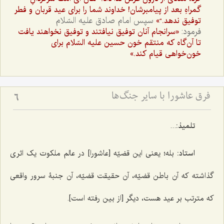
گمراهِ بعد از پيامبرشان! خداوند شما را براى عيد قربان و فطر
سپس امام صادق عليه السّلام
توفيق ندهد.“»
فرمود:
«سرانجام آنان توفيق نيافتند و توفيق نخواهند يافت
تا آن‌گاه كه منتقم خون حسين عليه السّلام براى
خون‌خواهى قيام كند.»
فرق عاشورا با سایر جنگ‌ها
6
تلمیذ:
...
استاد:
بله؛ یعنی این قضیّه [عاشورا] در عالم ملکوت یک اثری
گذاشته که آن باطن قضیّه، آن حقیقت قضیّه، آن جنبۀ سرور واقعی
که مترتب بر عید هست، دیگر [از بین رفته است].