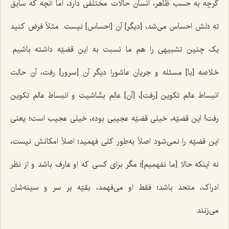
گرچه به حسب ظاهر، انسان حالات مختلفی دارد، اما آنچه که سابق
تهِ دلش احساس می‌شد، [دیگر] آن [احساس] نیست. مثلاً فرض کنید
یک چنین تشبیهی را هم ما نسبت به این قضیّه داشته باشیم.
خلاصه [با] مسئله و جریان عاشورا دیگر آن [سرور] رفت، آن حالت
انبساط عالم تکوین [رفت]، [آن] عالم بشّاشیت و انبساط عالم تکوین
رفت! این قضیّه، خیلی قضیّه عجیبی بوده، خیلی عجیب است؛ یعنی
این قضیّه را نمی‌شود اصلاً به‌طور کلی فهمید؛ اصلاً امکانش نیست،
نه اینکه حالا [ما نفهمیم]؛ مگر برای کسی که او عارف باشد و از نظر
ادراک، متحد باشد؛ فقط او می‌فهمد، بقیّه بر سر و سینه‌شان
می‌زنند.