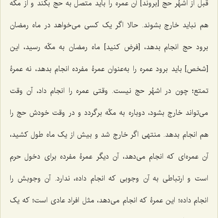
قبل از اشهُر حج [بروند] آن عمره را باید متصل به حج بکند و از مکّه
هم نباید خارج بشوند. حالا اگر یک کسی می‌خواهد در ماه رمضان
برود حج انجام بدهد، [فرض کنید] ماه رمضان به مکّه رسید، این
[شخص] باید برود عمره را به‌عنوان عمرۀ مفرده انجام بدهد، نه عمرۀ
تمتع؛ چون در اشهُر حج نیست. وقتی عمره را انجام داد، آن وقت
می‌تواند خارج بشود، دوباره به مکّه برگردد و در وقت خودش حج را
هم انجام بدهد. منتهی اگر خارج شد و بیش از یک ماه طول کشید،
آن عمره‌ای که انجام می‌دهد، آن دیگر عمرۀ مفرده برای دخول حرم
است و ارتباطی به آن وجوبی که انجام داده، ندارد. آن وجوبش را
انجام داده؛ این عمرۀ که انجام می‌دهد، مثل افراد عادی است؛ که یک