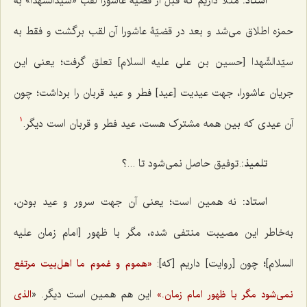
استاد:
مثلاً داریم که قبل از قضیّۀ عاشورا لقب «سیّدالشّهدا» به
حمزه اطلاق می‌شد و بعد در قضیّۀ عاشورا آن لقب برگشت و فقط به
سیّدالشّهدا [حسین بن علی علیه السلام] تعلق گرفت؛ یعنی این
جریان عاشورا، جهت عیدیت [عید] فطر و عید قربان را برداشت؛ چون
آن عیدی که بین همه مشترک هست، عید فطر و قربان است دیگر.
1
تلمیذ:
.توفیق حاصل نمی‌شود تا ...؟
استاد:
نه همین است؛ یعنی آن جهت سرور و عید بودن،
به‌خاطر این مصیبت منتفی شده، مگر با ظهور [امام زمان علیه
السلام]؛ چون [روایت] داریم [که]:
«هموم و غموم ما اهل‌بیت مرتفع
این هم همین است دیگر. «
نمی‌شود مگر با ظهور امام زمان.»
الذی