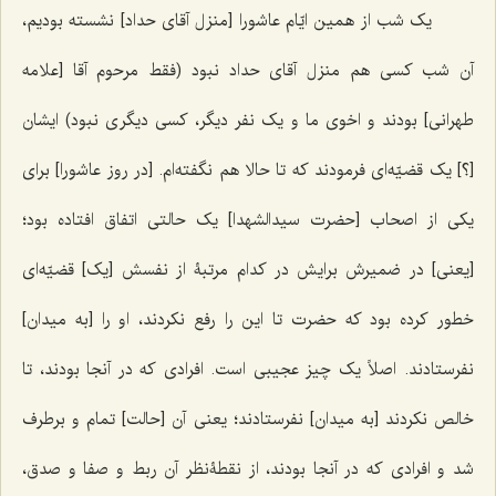
یک شب از همین ایّام عاشورا [منزل آقای حداد] نشسته بودیم،
آن شب کسی هم منزل آقای حداد نبود (فقط مرحوم آقا [علامه
طهرانی] بودند و اخوی ما و یک نفر دیگر، کسی دیگری نبود) ایشان
[؟] یک قضیّه‌ای فرمودند که تا حالا هم نگفته‌ام. [در روز عاشورا] برای
یکی از اصحاب [حضرت سیدالشهدا] یک حالتی اتفاق افتاده بود؛
[یعنی] در ضمیرش برایش در کدام مرتبۀ از نفسش [یک] قضیّه‌ای
خطور کرده بود که حضرت تا این را رفع نکردند، او را [به میدان]
نفرستادند. اصلاً یک چیز عجیبی است. افرادی که در آنجا بودند، تا
خالص نکردند [به میدان] نفرستادند؛ یعنی آن [حالت] تمام و برطرف
شد و افرادی که در آنجا بودند، از نقطۀنظر آن ربط و صفا و صدق،