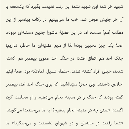
شهید خر شد؛ این شهید نشد؛ این رفت غنیمت بگیرد که یک‌دفعه با
آن خر جایش عوض شد. خب ما می‌بینیم در رکاب پیغمبر از این
مطالب [هم] هست، اما در این قضیّۀ عاشورا چنین مسئله‌ای نبوده.
اصلاً یک چیز عجیبی بوده! لذا از هیچ قضیّه‌ای ما خاطره نداریم؛
جنگ احد هم اتفاق افتاد؛ در جنگ احد عموی پیغمبر هم کشته
شدند، خیلی افراد کشته شدند، حنظله غسیل الملائکه بود، همۀ اینها
اخلاص داشتند، ولی حمزۀ سیّدالشّهدا که برای جنگ احد آمد، پیغمبر
گفته بودند که جنگ را در مدینه انجام می‌دهیم و او مخالفت کرد،
[گفت:] «یعنی چه در مدینه انجام بدهیم؟! به ما می‌خندند! می‌گویند:
«شما رفتید در خانه‌تان و در شهرتان نشستید و می‌جنگید!» ما