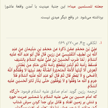
؛ این جنبۀ عیدیت با آمدن واقعۀ عاشورا
جعلته للمسلمین عیدا»
برداشته می‌شود. در واقع دیگر عیدی نیست.
الکافي, ج۴, ص۱۷۰و 169؛
عَلِيُّ بْنُ مُحَمَّدٍ عَمَّنْ ذَكَرَهُ عَنْ مُحَمَّدِ بْنِ سُلَيْمَانَ عَنْ عَبْدِ
اَللَّهِ بْنِ لَطِيفٍ اَلتَّفْلِيسِيِّ عَنْ رَزِينٍ قَالَ قَالَ أَبُو عَبْدِ اَللَّهِ عَلَيْهِ
اَلسَّلاَمُ : لَمَّا ضُرِبَ اَلْحُسَيْنُ بْنُ عَلِيٍّ عَلَيْهِ اَلسَّلاَمُ بِالسَّيْفِ
فَسَقَطَ رَأْسُهُ ثُمَّ اُبْتُدِرَ لِيُقْطَعَ رَأْسُهُ نَادَى مُنَادٍ مِنْ بُطْنَانِ
اَلْعَرْشِ أَلاَ أَيَّتُهَا اَلْأُمَّةُ اَلْمُتَحَيِّرَةُ اَلضَّالَّةُ بَعْدَ نَبِيِّهَا لاَ وَفَّقَكُمُ اَللَّهُ
لِأَضْحًى وَ لاَ لِفِطْرٍ قَالَ ثُمَّ قَالَ أَبُو عَبْدِ اَللَّهِ عَلَيْهِ اَلسَّلاَمُ فَلاَ
جَرَمَ وَ اَللَّهِ مَا وُفِّقُوا وَ لاَ يُوَفَّقُونَ حَتَّى يَثْأَرَ ثَائِرُ اَلْحُسَيْنِ عَلَيْهِ
اَلسَّلاَمُ.
ترجمه: رزين گويد: امام صادق عليه السّلام فرمود:
«آن‌گاه
كه امام حسين بن على عليه السّلام با شمشير ضربت خورد
و تنش بر زمين افتاد و قاتل براى جدا كردن سرش شتاب
كرد، منادى از درون عرش ندا داد: ”هان اى امّت سرگردانِ