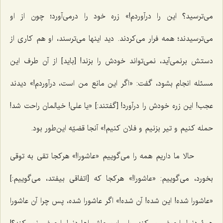
می‌ترسید؟ این را درآوردم!» زره خود را درمی‌آورد؛ چون از او
می‌ترسیدند؛ همه فرار می‌کردند. دید اینها می‌ترسند، او هم کاری از
دستش برنمی‌آید، نمی‌تواند خودش را بزند! [باید] از آن طرف این
مسئله انجام بشود، گفت: «اگر این مانع من است، درآوردم!» دیدند
عجب! این زره خودش را درآورد! [گفتند:] «یا علی! خیالمان راحت شد!
حمله کنیم و تیر بزنیم و فلان کنیم!» آنجا قضیّه این‌طور بود.
حالا ما داریم همه را می‌گوییم «عاشورا!» هرکجا تقی به توقی
بخورد، می‌گوییم: «عاشورا!» هرکجا که [اتفاقی بیفتد، می‌گوییم:]
«عاشورا شده! این شده! آن شده!» اگر عاشورا شده، پس چرا آن عاشورا