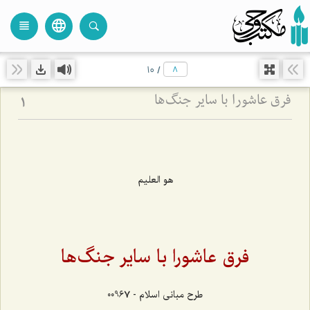
language
view_headline
close
search
10
/
فرق عاشورا با سایر جنگ‌ها
1
هو العليم
فرق عاشورا با سایر جنگ‌ها
طرح مبانی اسلام - 00967