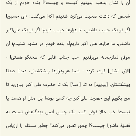
آن را نشان بدهید ببینیم کیست و چیست؟! بنده خودم از یک
شخص که داشت صحبت می‌کرد، شنیدم [که] می‌گفت: «ای حسین!
اگر تو یک حبیب داشتی، ما هزارها حبیب داریم! اگر تو یک علی‌اکبر
داشتی، ما هزارها علی اکبر داریم!» بنده خودم در مشهد شنیدم؛ آن
موقع نمازجمعه می‌رفتیم. خب جناب آقایی که سخنگو هستی! -
[الان ایشان] فوت کرده - شما هزارهزارها پیشکشتان، صدتا صدتا
پیشکشتان، [بیایید] ده تا، [اصلاً] یک تا حضرت علی اکبر بیاورید تا
من بگویم این حضرت علی‌اکبر چه کسی بوده! این مثل او هست یا
نیست! خب حالا فرض کنید یک ‌چنین آدمی دیدگاهش نسبت به
قضیّۀ عاشورا چیست؟! چطور تصور می‌کند؟ چطور مسئله را ارزیابی