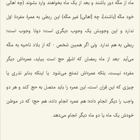
ماه از مکّه دور باشند و بعد از یک ماه بخواهند وارد بشوند (چه اهالی
خود مکّه [باشند]، چه [اهالی] غیر مکّه) این ربطی به عمرۀ مفردۀ اوّل
ندارد و این وجوبش یک وجوب دیگری است؛ دوتا وجوب است؛
ربطی به هم ندارد. ولی اگر همین شخص - که از بلاد ناحیه به مکّه
می‌آید -بعد از ماه رمضان که اشهُر حج است بیاید، عمره‌اش دیگر
مفرده نیست، بلکه عمره‌اش تمتع می‌شود. یا اینکه بنابر نذری یا
چیزی که این قِران است، این عمره را باید متصل به حج کند و هر دو
واجب را دیگر انجام داده؛ هم عمره انجام داده، هم حج؛ که در موطن
خودش یک ماه یا دو ماه دیگر انجام می‌دهد.