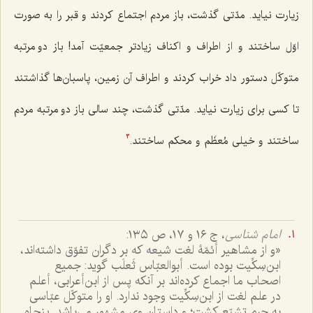
زیارت نیاید. مدّتی گذشت، باز مردم اجتماع کردند و قبر را به صورت
اوّل ساختند و از اطراف و اکناف زیادتر جمعیّت آمد! باز دو مرتبه
متوکّل دستور داد خراب کردند و اطراف آن زمین، پاسبان‌ها گذاشتند
تا کسی برای زیارت نیاید. مدّتی گذشت، چند سالی باز دو مرتبه مردم
ساختند و خیلی مُعظَم و محکم ساختند.
3
امام شناسی
، ج ١٦ و ١٧، ص ١٣٥:
«و از مشاهیر أئمّۀ لغت شیعه که بر دگران تفوّق داشته‌اند،
ابن‌سِکِّیت بوده است. أبوالعبّاس ثَعلَب گوید: جمیع
اصحاب ما اجماع کرده‌اند بر آنکه پس از ابن‌أعرابی، أعلم
در علم لغت از ابن‌سِکِّیت وجود ندارد. او را متوکّل عبّاسی
به جرم تشیّع کشت؛ و داستان وی مشهور می‌باشد. پنجاه