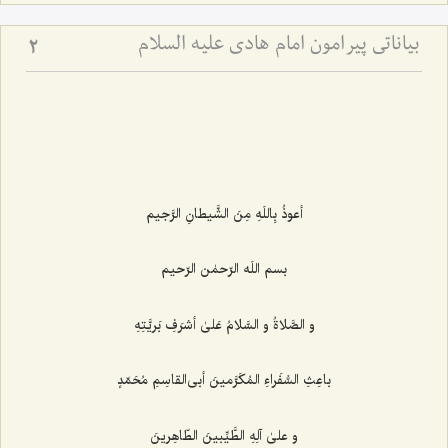
بیاناتی پیرامون امام هادی علیه السلام
2
أعوذُ بِاللَهِ مِنَ الشَّیطانِ الرَّجیم
بسم اللَه الرّحمٰن الرّحیم‌
و الصَّلاةُ و السَّلامُ عَلیٰ أشرَفِ بَریَّتِهِ
باعِثِ السُّفَراءِ المُکَرَّمینَ أبی‌القاسِمِ مُحَمّدٍ
و علیٰ آلِهِ الطَّیِّبینَ الطّاهِرینَ