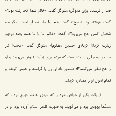
صدا را فرستاد برای متوکّل؛ متوکّل گفت: «خانمِ شما کجا رفته بود؟»
گفت: «رفته بود به حج!» گفت: «عجب! ماه شعبان است، مگر ماه
شعبان کسی حج می‌رود؟!» گفت: «خانمِ ما با ما همه رفته بودیم
زیارت کربلا! کربلای حسین مظلوم!» متوکّل گفت: «عجب! کار
حسین به جایی رسیده است که مردم برای زیارت قبرش می‌روند و او
را حج تلقّی می‌کنند؟!» دستور داد آن زن را گرفتند و حبس کردند و
تمام اموال او را مصادره کردند.
آن‌وقت یکی از خواصّ خود را که مردی به نام دیزج بود ـ که
مسلّماً یهودی بود و می‌گویند به صورت ظاهر اسلام آورده بود، و در