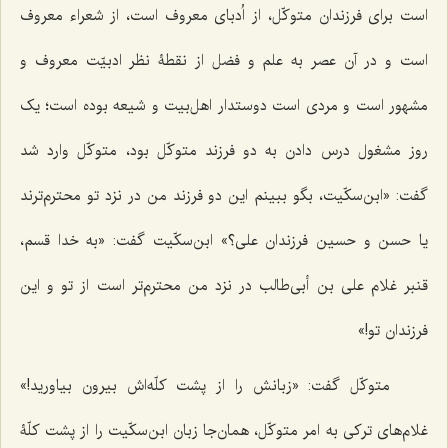
است برای فرزندان متوکّل، از اُدبای معروف است، از شعراء معروف
است و در آن عصر به علم و فضل از نقطۀ نظر ادبیّت معروف و
مشهور است و مردی است دوستدار اهل‌بیت و شیعه بوده است؛ یک
روز مشغول درس دادن به دو فرزند متوکّل بود، متوکّل وارد شد
گفت: «ابن‌سکّیت، بگو ببینم این دو فرزند من در نزد تو محترم‌ترند
یا حسن و حسین فرزندان علی؟» ابن‌سکّیت گفت: «به خدا قسم،
قنبر غلام علی بن أبی‌طالب در نزد من محترم‌تر است از تو و این
فرزندان تو!»
متوکّل گفت: «زبانش را از پشت کلّه‌اش بیرون بیاورید!»
غلام‌های ترکی به امر متوکّل، همان‌جا زبان ابن‌سکّیت را از پشت کلّۀ