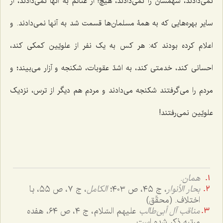
نمی‌دادند، سهمشان را نمی‌دادند، هیچ! از غنائم به آنها نمی‌دادند، از
سایر بهره‌هایی که به همۀ مسلمان‌ها قسمت شد به آنها نمی‌دادند. و
اعلام کرده بودند که: هر کس به یک نفر از علویّین کمکی کند،
احسانی کند، خدمتی کند، به اشدّ عقوبات، شکنجه و آزار می‌بیند؛ و
مردم را می‌گرفتند شکنجه می‌دادند و مردم هم دیگر از ترس، نزدیک
علویّین نمی‌رفتند!
همان
.
بحار الأنوار
، ج ٤٥، ص ٤٠٣؛
الکامل
، ج ٧، ص ٥٥، با
اختلاف. (محقّق)
مناقب آل أبی‌طالب
علیهم السّلام، ج ٤، ص ٦٤، هفده
مرتبه ذکر شده است.