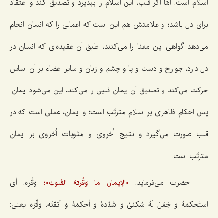
اسلام است. امّا اگر قلب، این اسلام را بپذیرد و تصدیق کند و اعتقاد
برای دل باشد؛ و علامتش هم این است که اعمالی را که انسان انجام
می‌دهد گواهی این معنا را می‌کنند، طبق آن عقیده‌ای که انسان در
دل دارد، جوارح و دست و پا و چشم و زبان و سایر اعضاء بر آن اساس
حرکت می‌کند و تصدیق آن ایمان قلبی را می‌کند، این می‌شود ایمان.
پس احکام ظاهری بر اسلام مترتّب است؛ و ایمان، عملی است که در
قلب صورت می‌گیرد و نتایج اُخروی و مَثوبات اُخروی بر ایمان
مترتّب است.
حضرت می‌فرماید:
وَقَّرَه: أی
«الإیمانُ ما وَقَّرَتهُ القُلوبُ»؛
استَحکمَهُ وَ جَعَلَ لَهُ سُکنیٰ وَ شَدَّدهُ وَ أحکمَهُ وَ أتقَنَه. وَقَّرَه
یعنی: