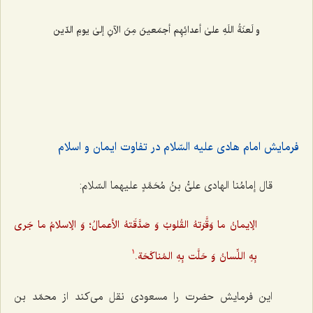
و لَعنَةُ اللَهِ علیٰ أعدائِهِم أجمَعینَ مِنَ الآنِ إلیٰ یومِ الدّین
فرمایش امام هادی علیه السّلام در تفاوت ایمان و اسلام
قال إمامُنا الهادی علیُّ بنُ مُحَمَّدٍ علیهما السّلام:
الإیمانُ ما وَقَّرَتهُ القُلوبُ وَ صَدَّقَتهُ الأعمالُ؛ وَ الإسلامُ ما جَری
بِهِ اللِّسانُ وَ حَلَّت بِهِ المُناکَحَة.
1
این فرمایش حضرت را مسعودی نقل می‌کند از محمّد بن