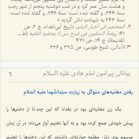
و هشت سال عمر کرد و در شب دوشنبه پنجم از شهر رجب
سنۀ ٢٤٤، و گفته شده است: سنۀ ٢٤٦، و گفته شده است:
سنۀ ٢٤٣ به شهادت نائل گردید.»
المختصر فی أخبار البشر
، تاریخ أبی‌الفداء، ج ٢، ص
٤١؛
روضة المتّقین فی شرح
من لا یحضره الفقیه
(ط ـ
القدیمة)، ج ١٤، ص ٤٧١.
الأمالی
، شیخ طوسی، ص ٣٢٥ و ٣٢٦.
بیاناتی پیرامون امام هادی علیه السلام
6
رفتن مغنّیه‌های متوکّل به زیارت سیّدالشّهدا علیه السّلام
یک زن مغنّیه‌ای بود در بغداد که این چند تا از دخترها را
پیش خودش جمع کرده بود و به آنها تعلیم آواز می‌داد؛ در آن زمان
مرسوم بود، زنان مغنّیه جواریّه‌ای داشتند که این دخترها را تعلیم