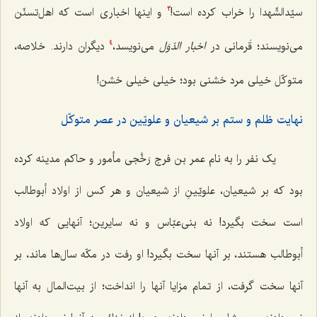
سیّدالشّهدا را خراب کرده است!
و اینها اخباری است که اهل‌تسنّن
3
می‌نویسند؛ قَرمانی در
اخبار الدّوَل
می‌نویسد،
دیگران دارند. خلاصه،
4
متوکّل خیلی مرد خشنی بود؛ خیلی خیلی خشن!
نهایت ظلم و ستم بر شیعیان و علویّین در عصر متوکّل
یک نفر را به نام عمر بن فرج رَخَّجی مأمور و حاکم مدینه کرده
بود که بر شیعیان، علویّینِ از شیعیان و هر کس از اولاد أبوطالب
است سخت بگیرد! نه بنی‌عبّاس و نه سایرین؛ آنهایی که اولاد
أبوطالب هستند، بر آنها سخت بگیرد! او رفت در مکّه سال‌ها ماند، بر
آنها سخت گرفت، از تمام مزایا آنها را انداخت؛ از بیت‌المال به آنها