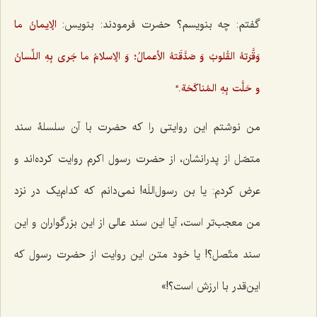
گفتم: چه بنویسم؟ حضرت فرمودند: بنویس:
الإیمانُ ما
وَقَّرَتهُ القُلوبُ وَ صَدَّقَتهُ الأعمالُ؛ وَ الإسلامُ ما جَری بِهِ اللِّسانُ
و حَلَّت بِهِ المُناکَحَة.“
من نوشتم این روایتی را که حضرت با آن سلسلۀ سند
متصّل از پدرانشان، از حضرت رسول اکرم روایت کرده‌اند و
عرض کردم: یا بن رسول‌اللَه! نمی‌دانم که کدام‌یک در نزد
من معجب‌تر است، آیا این سند عالی از این بزرگواران و این
سند متّصل؟! یا خود متن این روایت از حضرت رسول که
این‌قدر با ارزش است؟!»