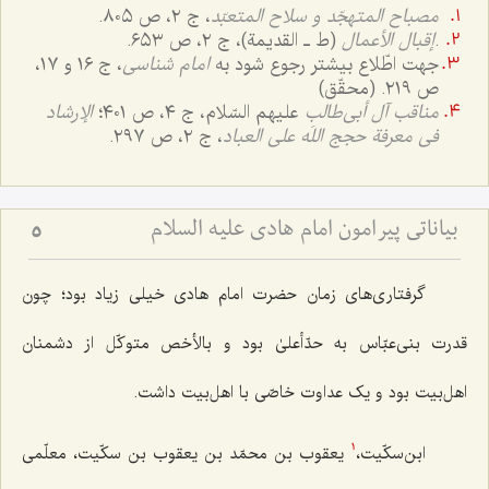
مصباح المتهجّد و سلاح المتعبّد
، ج ٢، ص ٨٠٥.
.
إقبال الأعمال
(ط ـ القدیمة)، ج ٢، ص ٦٥٣.
جهت اطّلاع بیشتر رجوع شود به
امام شناسی
، ج ١٦ و ١٧،
ص ٢١٩. (محقّق)
مناقب آل أبی‌طالب
علیهم السّلام، ج ٤، ص ٤٠١؛
الإرشاد
فی معرفة حجج اللَه علی العباد
، ج ٢، ص ٢٩٧.
بیاناتی پیرامون امام هادی علیه السلام
5
گرفتاری‌های زمان حضرت امام هادی خیلی زیاد بود؛ چون
قدرت بنی‌عبّاس به حدّأعلیٰ بود و بالأخص متوکّل از دشمنان
اهل‌بیت بود و یک عداوت خاصّی با اهل‌بیت داشت.
ابن‌سکّیت،
یعقوب بن محمّد بن یعقوب بن سکّیت، معلّمی
1