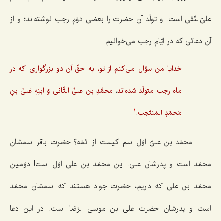
علیّ‌النّقی است. و تولّد آن حضرت را بعضی دوّم رجب نوشته‌اند؛ و از
آن دعائی که در ایّام رجب می‌خوانیم:
خدایا من سؤال می‌کنم از تو، به حقّ آن دو بزرگواری که در
،
ماه رجب متولّد شده‌اند
محمَّدِ بن علیٍّ الثّانی وَ ابنِهِ عَلیِّ بنِ
.
مُحمّدٍ المُنتَجَب
1
محمّد بن علیّ اوّل اسم کیست از ائمّه؟ حضرت باقر اسمشان
محمّد است و پدرشان علی. این محمّد بن علی اوّل است! دوّمین
محمّد بن علی که داریم، حضرت جواد هستند که اسمشان محمّد
است و پدرشان حضرت علی بن موسی الرّضا است. در این دعا