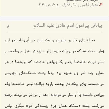
أخبار الدّول و آثار الأُوَل
، ج ٢، ص ١١٣.
بیاناتی پیرامون امام هادی علیه السلام
8
به اندازه‌ای کار بر علویین و اولاد علیّ بن أبی‌طالب در این
زمان سخت شد که در روایات داریم: زنان علویّه در منزل می‌ماندند، و
ساتر عورت نداشتند! یعنی یک پیراهن نداشتند که بپوشند! در هر
منزلی چند نفر زن علویّه بود اینها پشت دستگاه‌های نخ‌ریسی
می‌نشستند برای اینکه نخ ببافند، پارچه ببافند؛ لباس نداشتند! یک
پیراهن داشتند با او نماز می‌خواندند، بعد از تن در می‌آوردند برهنه
می‌رفتند پشت دستگاه، همان چرخ ریسندگی خود؛ دیگری لباس