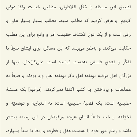
تطبیق این مسئله با مُثُل افلاطونی، مطالبی خدمت رفقا عرض
کردیم. و عرض کردیم که مطالب سید، مطالب بسیار بسیار عالی و
راقی است و از یک نوع انکشاف حقیقت امر و واقع برای این مطلب
حکایت می‌کند. و به‌نظر می‌رسد که این مسائل، برای ایشان صرفاً با
تفکّر و تعمّقِ فلسفی به‌دست نیامده است. علی‌کلّ‌حال، اینها از
بزرگانِ اهل مراقبه بودند؛ اهل ذکر بودند؛ اهل وِرد بودند و صرفاً به
مطالعات و پرداختنِ به کتب اکتفا نمی‌کردند. [مراقبه] یک مسئلۀ
حقیقیه است؛ یک قضیۀ حقیقیه است؛ نه اعتباریه و توهمیّه و
تخیّلیّه. و خب طبعاً انسان هرچه مراقبه‌اش در این زمینه بیشتر
باشد و زمام امور خود را به‌دست عقل و فطرت و ربط با مبدأ بسپارد،