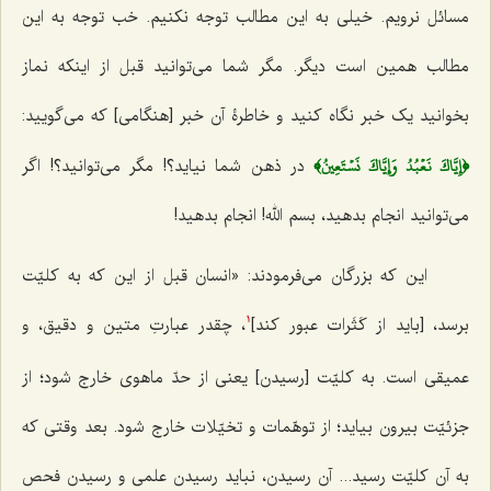
مسائل نرویم. خیلی به این مطالب توجه نکنیم. خب توجه به این
مطالب همین است دیگر. مگر شما می‌توانید قبل از اینکه نماز
بخوانید یک خبر نگاه کنید و خاطرۀ آن خبر [هنگامی] که می‌گویید:
﴿إِيَّاكَ نَعۡبُدُ وَإِيَّاكَ نَسۡتَعِينُ﴾
در ذهن شما نیاید؟! مگر می‌توانید؟! اگر
می‌توانید انجام بدهید، بسم الله! انجام بدهید!
این که بزرگان می‌فرمودند: «انسان قبل از این که به کلیّت
برسد، [باید از کَثَرات عبور کند]
، چقدر عبارتِ متین و دقیق، و
1
عمیقی است. به کلیّت [رسیدن] یعنی از حدّ ماهوی خارج شود؛ از
جزئیّت بیرون بیاید؛ از توهّمات و تخیّلات خارج شود. بعد وقتی که
به آن کلیّت رسید... آن رسیدن، نباید رسیدن علمی و رسیدن فحص