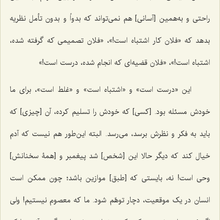
راحتی و به‌همین [آسانی] هم نمی‌تواند که بدواً و بدون تأمل نظریه
بدهد که «فلان کار اشتباه است!»، «فلان تصمیمی که گرفته شده،
اشتباه است!»، «فلان قضیه‌ای که انجام شده، درست است!»
این «درست است» و «اشتباه است» و «غلط است»، برای ما
خودش مسئله بود. [کسی] که خودش را تسلیم کرده، آن [چیزی] که
باید به فکر و نظرش برسد، می‌رسد. البته این‌طور هم نیست که آدم
خیال کند که دیگر حالا این [شخص] شد پیغمبر و [همۀ سخنانش]
وحی است! نه، بایستی که [طبق] موازین باشد؛ چون ممکن است
انسان در یک موقعیت، دچار توهّم شود. ما که معصوم نیستیم! ولی