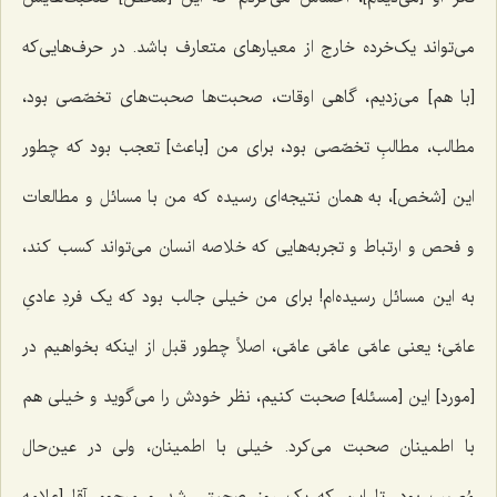
می‌تواند یک‌خرده خارج از معیار‌های متعارف باشد. در حرف‌هایی‌که
[با هم] می‌زدیم، گاهی اوقات، صحبت‌ها صحبت‌های تخصّصی بود،
مطالب، مطالبِ تخصّصی بود، برای من [باعث] تعجب بود که چطور
این‌ [شخص]، به همان نتیجه‌ای رسیده که من با مسائل و مطالعات
و فحص و ارتباط و تجربه‌هایی که خلاصه انسان می‌تواند کسب کند،
به این مسائل رسیده‌ام! برای من خیلی جالب بود که یک فردِ عادیِ
عامّی؛ یعنی عامّی عامّی عامّی، اصلاً چطور قبل از اینکه بخواهیم در
[مورد] این [مسئله] صحبت کنیم، نظر خودش را می‌گوید و خیلی هم
با اطمینان صحبت می‌کرد. خیلی با اطمینان، ولی در عین‌حال
مُصیب بود. تا این که یک روز صحبتی شد و مرحوم آقا [علامه