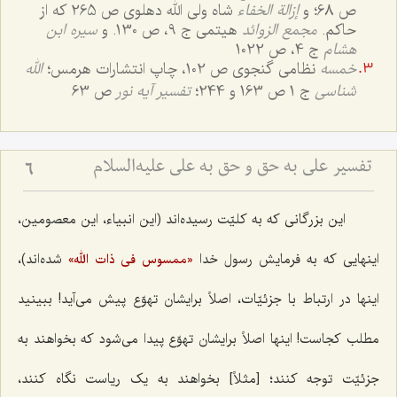
ص 68؛ و
إزالة الخفاء
شاه ولی الله دهلوی ص 265 که از
حاکم.
مجمع الزوائد
هیتمی ج 9، ص 130. و
سیره ابن
هشام
ج 4، ص 1022
خمسه
نظامی گنجوی ص 102، چاپ انتشارات هرمس؛
الله
شناسی
ج 1 ص 163 و 244؛
تفسیر آیه نور
ص 63
تفسیر علی به حق و حق به علی علیه‌السلام
6
این بزرگانی که به کلیّت رسیده‌اند (این انبیاء، این معصومین،
اینهایی که به فرمایش رسول خدا
شده‌اند)،
«ممسوس فی ذات الله»
اینها در ارتباط با جزئیّات، اصلاً برایشان تهوّع پیش می‌آید! ببینید
مطلب کجاست! اینها اصلاً برایشان تهوّع پیدا می‌شود که بخواهند به
جزئیّت توجه کنند؛ [مثلاً] بخواهند به یک ریاست نگاه کنند،