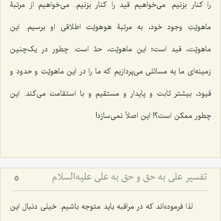
را کنار بزنیم. می‌خواهیم قید را کنار بزنیم. می‌خواهیم از مرتبۀ
ماهویّتِ وجود خود، به مرتبۀ هو هویّت اطلاقی او برسیم. این
ماهویّت، قید است؛ این ماهویّت، حدّ است. چطور در یک‌‌چنین
زمینه‌ای ما به مسائلی می‌پردازیم که ما را در این ماهویّت و حدود و
قیود، بیشتر ثابت و پایدار و مستقیم و با استقامت می‌کند. این
چطور ممکن است؟! این اصلاً نمی‌سازد!
تفسیر علی به حق و حق به علی علیه‌السلام
5
لذا فرموده‌اند که در مراقبه باید متوجه باشیم. خیلی دنبال این