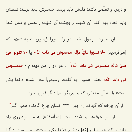
و درس و تعلُّمی باشد؛ قلبش باید برسد؛ ضمیرش باید برسد؛ نفسش
باید اتّحاد پیدا کند؛ آن کلیّت را بچشد؛ آن کلیّت را لمس و مسّ کند!
آن عبارت رسول خدا دربارۀ امیرالمؤمنین علیه السّلام که
[می‌فرماید]:
یا
«لا تسبّوا علیّاً فإنّه ممسوسٌ فی ذات الله»
«لا تقولوا فی
ـ هر دو را من دیده‌ام -
علیٍّ فإنّه ممسوسٌ فی ذات الله»
«ممسوسٌ
2
یعنی همین به کلیّت رسیدن! مسّ شده؛ «خدا یکی
فی ذات الله»
است» را [به آن معنایی که ما می‌گوییم] دیگر قبول ندارد.
از آن چرخه که گرداند زن پیر
***
نشان چرخ گردنده همی گیر
3
از این حرف‌ها رد شده است. [متأسفانه] به ما این‌طوری یاد
داده‌اند که همین‌قدر [که] بدانیم «خدا یکی است»، بس است دیگر!