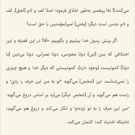
می‌کنند]! نه! پیغمبر به‌طور اطلاق فرمود؛ اصلاً الف و لام [الحق]، الف
و لام جنس است دیگر؛ [یعنی] امیرالمؤمنین با حق است!
اگر پیش رسول خدا بیاییم و بگوییم: «آقا! در این قضیّه و این
اختلافی که بین [این] دوتا مجوسی، دوتا نصرانی، دوتا بی‌دین [یا
دوتا] کمونیست [وجود دارد]، کمونیستی که دیگر خدا و هیچ چیزی
را نمی‌شناسد، این [شخص] می‌گوید ”تو به من این حرف را زدی“ و
راست هم می‌گوید و آن [شخص دیگر] می‌آید بر اساس دروغ می‌گوید:
”من این حرف را به تو نزده‌ام“ و انکار می‌کند و دروغ هم می‌گوید؛
نه‌اینکه اشتباه کند؛ کتمان می‌کند، ...