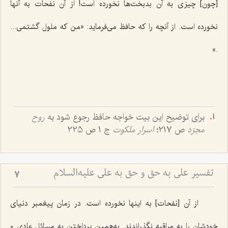
[چون] چیزی به آن بدبخت‌ها نخورده است! از آن نفحات به آنها
نخورده است. از آنچه را که حافظ می‌فرماید: «من که ملول گشتمی...
.»
برای توضیح این بیت خواجه حافظ رجوع شود به
روح
مجرّد
ص 217؛
اسرار ملکوت
ج 1 ص 225
تفسیر علی به حق و حق به علی علیه‌السلام
7
از آن [نفحات] به اینها نخورده است. در زمان پیغمبر دنیای
خودشان را به مراقبه نگذراندند. به‌همین پرداختن به مسائل عادی و