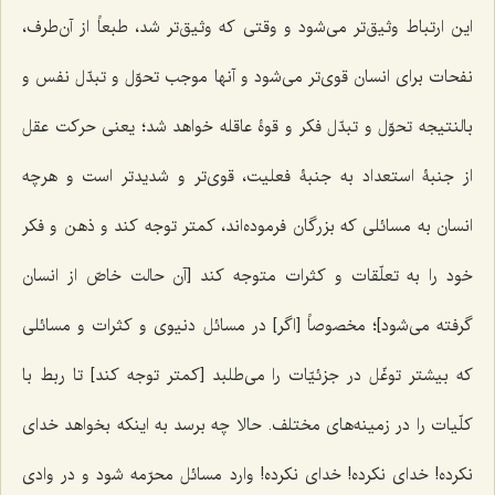
این ارتباط وثیق‌تر می‌شود و وقتی که وثیق‌تر شد، طبعاً از آن‌طرف،
نفحات برای انسان قوی‌تر می‌شود و آنها موجب تحوّل و تبدّل نفس و
بالنتیجه تحوّل و تبدّل فکر و قوۀ عاقله خواهد شد؛ یعنی حرکت عقل
از جنبۀ استعداد به جنبۀ فعلیت، قوی‌تر و شدیدتر است و هرچه
انسان به مسائلی که بزرگان فرموده‌اند، کمتر توجه کند و ذهن و فکر
خود را به تعلّقات و کثرات متوجه کند [آن حالت خاصّ از انسان
گرفته می‌شود]؛ مخصوصاً [اگر] در مسائل دنیوی و کثرات و مسائلی
که بیشتر توغّل در جزئیّات را می‌طلبد [کمتر توجه کند] تا ربط با
کلّیات را در زمینه‌های مختلف. حالا چه برسد به اینکه بخواهد خدای
نکرده! خدای نکرده! خدای نکرده! وارد مسائل محرّمه شود و در وادی