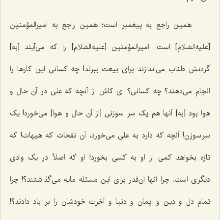
همین راجع به پیغمبر است؛ همین راجع به امیرالمؤمنین
[علیه السّلام] است. امیرالمؤمنین [علیه السّلام] را که می‌آیند [به]
گردنش طناب می‌اندازند برای بیعت ببرند! چه کسانی این کارها را
انجام می‌دهند؟ چه کسانی؟ ‌ای کاش از آنچه که علی در آن حال و
هوا بود [به] آنها هم یک سر سوزنی [از آن حال و هوا] می‌خورد! یک
سر سوزن! آنچه که دارد به علی می‌خورد، آن نفحات که هیهات! که
تازه بخواهد کمی از او به کسی بخورد! او که اصلاً در یک وادی
دیگری است. چرا آنها آن‌قدر برای این مسئله مایه می‌گذاشتند؟! چرا
تمام دل و دین و ایمان و دنیا و آخرت خودشان را بر باد دادند؟!