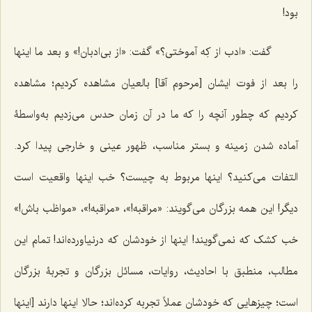
بود!
گفت: «ادب از کِه آموختی؟» گفت: «از بی‌ادبان!» و بعد ما اینها
را بعد از فوت ایشان [مرحوم آقا] بالعیان مشاهده کردیم؛ مشاهده
کردیم که چطور آنچه را که ما در آن زمان حدس می‌زدیم به‌واسطۀ
آماده شدن زمینه و بستر مناسب، ظهور عینی و خارجی پیدا کرد.
التفات می‌کنید؟ اینها مربوط به چیست؟ خب اینها واقعیت است
دیگر! این همه بزرگان می‌گویند: «مراقبه!»، «مراقبه!»، «مواظب باش!»
خب کشک که نمی‌گویند! اینها از خودشان که درنیاورده‌اند! تمام این
مطالب، منطبق با احادیث، روایات، مسائل بزرگان و تجربۀ بزرگان
است؛ چیز‌هایی که خودشان عملاً تجربه کرده‌اند؛ حالا اینها دارند [اینها