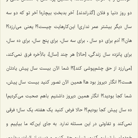
دو روز دنیا و فلان [گذراندند]. آخر بدبختِ بیچاره! آخر تو که دو سه
سال دیگر بیشتر عمر نداری! این‌کارهایت چیست؟! یعنی می‌ارزد؟!
هان؟! آدم برای دو سال ، برای سه سال، برای پنج سال، برای ده سال،
برای پانزده سال زندگی، [حالا] هر چند [سال]، بالأخره فرق نمی‌کند،
[می‌ارزد از حق چشم‌پوشی کند]؟! شما الآن بیست سال پیش یادتان
هست؟! انگار دیروز بود ها! همین الآن تصور کنید بیست سال پیش،
شما کجا بودید؟! انگار همین دیروز داشتیم با هم صحبت می‌کردیم!
ده سال پیش کجا بودیم؟! حالا فرض کنید یک هفته، یک سال؛ فرقی
نمی‌کند و تفاوتی در این مسئله ندارد. به جای این‌که ما بیاییم و
خودمان را تسلیم کنیم، تسلیم حق کنیم و دست از اثبات برداریم،