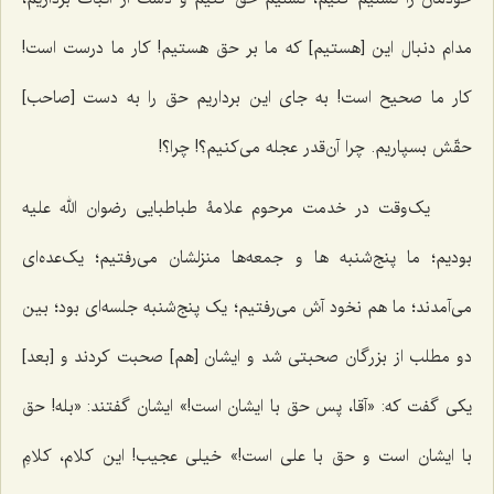
مدام دنبال این [هستیم] که ما بر حق هستیم! کار ما درست است!
کار ما صحیح است! به جای این برداریم حق را به دست [صاحب]
حقّش بسپاریم. چرا آن‌قدر عجله می‌کنیم؟! چرا؟!
یک‌وقت در خدمت مرحوم علامۀ طباطبایی رضوان الله علیه
بودیم؛ ما پنج‌شنبه ‌ها و جمعه‌ها منزلشان می‌رفتیم؛ یک‌عده‌ای
می‌آمدند؛ ما هم نخود آش می‌رفتیم؛ یک پنج‌شنبه جلسه‌ای بود؛ بین
دو مطلب از بزرگان صحبتی شد و ایشان [هم] صحبت کردند و [بعد]
یکی گفت که: «آقا، پس حق با ایشان است!» ایشان گفتند: «بله! حق
با ایشان است و حق با علی است!» خیلی عجیب! این کلام، کلامِ