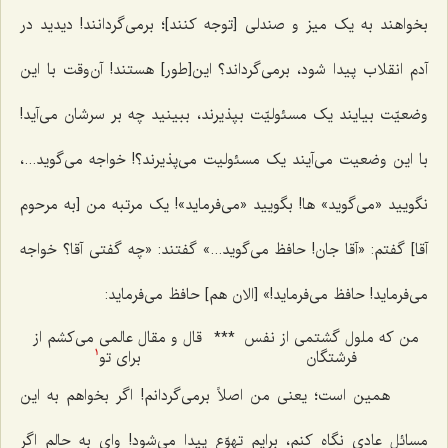
بخواهند به یک میز و صندلی [توجه کنند]؛ برمی‌گردانند! دیدید در
آدم انقلاب پیدا شود، برمی‌گرداند؟ این[‌طور] هستند! آن‌وقت با این
وضعیّت بیایند یک مسئولیّت بپذیرند، ببینید چه بر سرشان می‌آید!
با این وضعیت می‌آیند یک مسئولیت می‌پذیرند؟! خواجه می‌گوید...،
نگویید «می‌گوید» ها! بگویید «می‌فرماید»! یک مرتبه من [به مرحوم
آقا] گفتم: «آقا جان! حافظ می‌گوید...» گفتند: «چه گفتی آقا؟ خواجه
می‌فرماید! حافظ می‌فرماید!» [الان هم] حافظ می‌فرماید:
من که ملول گشتمی از نفس
***
قال و مقال عالمی می‌کشم از
فرشتگان
برای تو
1
همین است؛ یعنی من اصلاً برمی‌گردانم! اگر بخواهم به این
مسائل عادی نگاه کنم، برایم تهوّع پیدا می‌شود! وای به حالم اگر