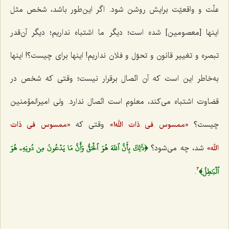
علّت و واقعیّت برایش روشن شود. اگر این‌طور باشد، شخص مثل
اینها [معصومین] شده است؛ دیگر ما اشتباه نداریم؛ دیگر آن‌قدر
تبصره و تغییر قانون و تحوّل و فلان نداریم! اینها برای چیست؟! اینها
به‌خاطر این است که آن اتّصال برقرار نیست؛ وقتی که شخص در
قضاوت اشتباه می‌کند، معلوم است اتّصال ندارد. ولی امیرالمؤمنین
چیست؟
وقتی که
«ممسوس فی ذات الله!»
«ممسوس فی ذات
﴿‌ذَٰلِكَ بِأَنَّ ٱللَهَ هُوَ ٱلۡحَقُّ وَأَنَّ مَا يَدۡعُونَ مِن دُونِهِۦ هُوَ
شد، چه می‌شود؟
الله»
ٱلۡبَٰطِلُ﴾‌
.
3