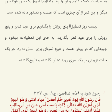
به سیاست کمک کنیم و آن را راه بیندازیم! امروز یک طور فردا طور
دیگر! و این غیر از آن چیزی است که هست و دستور داده شده است.
بیست روز تعطیل!! پنج روزش را بگذاریم برای عید غدیر و پنج
روزش را برای عید فطر بگذاریم، به جای این تعطیلات بیخود و
چیزهایی که در پیش هست و هیچ ثمره‌ای برای انسان ندارد، جز یک
حالت تزریقی بر یک سری رویدادهای گذشته و تاریخ‌گذشته.
رجوع شود به
امام شناسى
، ج‌9، ص 237
قَالَ رَسُولُ اللهِ يَومُ غَدِيرِ خُمٍّ أفضَلُ أعيَادِ امَّتِى وَ هُوَ اليَومُ
الَّذِى أمَرَنِىَ اللهُ تَعَالَى ذِكرُهُ بِنَصبِ أخى عَلِىِّ بنِ أبى‌طَالِبٍ
عَلَمًا لُامَّتِى يَهتَدُونَ بِهِ مِن بَعدِى، وَ هُوَ اليَومُ الَّذِى أكمَلَ