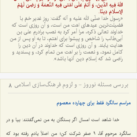
اللهُ فِيهِ الدِّينَ، وَ أتَمَّ عَلَى امَّتى فِيهِ النِّعمَةَ وَ رَضِىَ لَهُمُ
الإسلَامَ دِينًا.
«رسول خدا صلّى الله عليه و آله گفت: روز غدير خمّ با
فضيلت‌ترين عيدهاى امّت من است، و آن روزى است كه
خداوند تعالى ذكره، مرا أمر كرد به نصب برادرم على بن
أبى‌طالب را شاخص و پيشوا براى امّتم، تا به او پس از من
هدايت يابند. و آن‌ روزى است كه خداوند در آن دين را
كامل نمود، و نعمت را بر امّت من تمام كرد، و پسنديد و
راضى شد كه إسلام دين آنها باشد».
بررسی مسئله نوروز - و لزوم فرهنگ‌سازی اسلامی
8
مراسم سالگرد فقط برای چهارده معصوم
خدا شاهد است امسال اگر بستگان به من نمی‌گفتند: بیا و در
سالگرد مرحوم آقا، 9 صفر شرکت کن؛ من اصلاً یادم رفته بود که