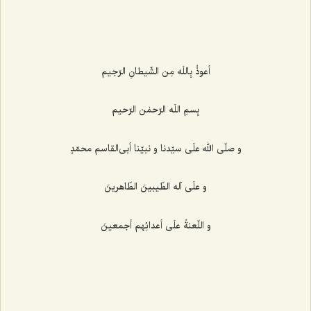
أعوذُ بِاللَه مِن الشّیطانِ الرّجیم
بِسمِ اللَه الرّحمٰن الرّحیم
و صلّی الله علَی سیّدنا و نبیّنا أبی‌القاسم محمّدٍ
و علَی آله الطّیبینَ الطّاهرینَ
و اللّعنةُ علَی أعدائِهم أجمعینَ