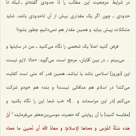
در شرایط مرجعیت این مطالب را تا حدودی گفته‌ام ـ البتّه تا
حدودی ـ چون اگر یک مقداری بیش از آن تاحدودی باشد، شاید
مشکلات پیش بیاید و همین مقدار هم نمی‌دانیم چطور بشود!
فرض کنید اصلاً یک شخصی را نگاه می‌کنید ـ من در سایتها و
... می‌بینم ـ در بین آقایان، مرجع است، می‌گوید: «حالا لازم نیست
این [نوروز] اسلامی باشد یا نباشد، همین قدر که ملی است کفایت
می‌کند! در اسلام هم منافاتی نیست! و بنده هم خودم شرکت
می‌کنم [در این مراسمات و ...]!» خب شما این را نگاه بکنید و
[مقایسه کنید] با آن روایتی که حضرت موسی‌بن‌جعفر می‌فرمایند:"
أنَّ
هذه سُنَّةٌ الفُرْسِ و مَحاها الإسلامُ؛ و معاذَ الله أن نُحيِىَ ما مَحاه