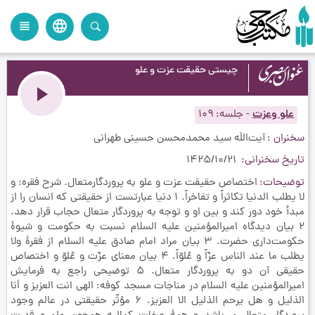
language
view_headline
close
search
چیستی حقیقت عزت و علو
علو وعزت
-
جلسه
109
سخنران
آیت‌اللَه سید محمدمحسن حسینی طهرانی
تاریخ سخنرانی
1425/10/21
توضیحات
اختصاص حقيقت عزت و علو به پروردگارمتعال. شرح فقره: و
لا يطلب الدنيا تكاثراً و تفاخراً. 1 دنيا عبارتست از حقيقتي كه انسان را از
مبدأ خود دور كند و بين او و توجه به پروردگار متعال حجاب قرار دهد.
2 بيان ديدگاه اميرالمؤمنين عليه السلام نسبت به حكومت و شيوۀ
حكومت‌داري حضرت. 3 بيان مراد امام صادق عليه السلام از فقرۀ ولا
يطلب ما عند الناس عزّاً و عُلوّاً. 4 بيان معناي عزّت و عُلوّ و اختصاص
حقيقي آن دو به پروردگار متعال. 5 توضيحي راجع به فرمايش
اميرالمؤمنين عليه السلام در مناجات مسجد كوفه: الهي انت العزيز و اَنا
الذليل و هل یرحم الذليل الا العزيز. 6 مؤثّر حقيقتي در عالم وجود