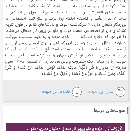
پروردگار متعال مي‌باشد و همۀ صفات كماليه همچون علم و قدرت
نشأت گرفته از او و مختصّ به او مي‌باشد. 7 ذكر حكايتي در ارتباط با
حاصل شدن فراموشي براي يكي از علماء معروف اصول بر اثر كهولت
سنّ. 8 بيان علّت و فلسفه اينكه چرا عزّت و علوّ تنها اختصاص به
پروردگار متعال دارد. 9 سرگذشت ملوك و پادشاهان ظالم در طول تاريخ
نشانه‌اي بارز از اختصاص صفت عزت و علّو در پروردگار متعال مي‌باشد.
10 افرادي كه علّو و استكبار را از خود ديده و به خود منتسب مي‌كنند
خداوند متعال اسباب و وسايل اين گمراهي را براي ايشان بيش از پيش
فراهم مي‌كند و ايشان را دچار سنت استدراج مي‌كند. 11 انساني كه
كوس انانيت و استكبار او گوش جهان را كَر كرده است قدرت حفظ
خويش را در مقابل يك ميكروب و ويروس ندارد. 12 تفسير آيه 26 سورۀ
مباركۀ آل عمران:( قُلِ اللَّهُمَّ مالِكَ الْمُلْكِ تُؤْتِي الْمُلْكَ مَنْ تَشاءُ وَ تَنْزِعُ
الْمُلْكَ مِمَّنْ تَشاءُ وَ تُعِزُّ مَنْ تَشاءُ وَ تُذِلُّ مَنْ تَشاءُ)
متن این صوت
دانلود این صوت
صوت‌های مرتبط
عزت و علو پروردگار متعال‏ - عنوان بصری - علو وعزت - ج110