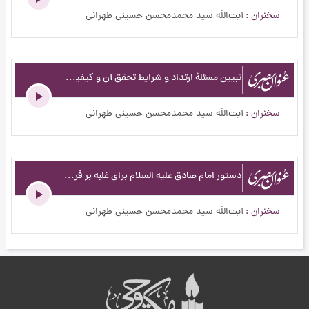
سخنران
آیت‌اللَه سید محمدمحسن حسینی طهرانی
تبیین مسئلۀ ارتداد و شرایط تحقق آن و کیفیت تعامل مسلمانان با سایر مذاهب - عنوان بصری - احتیاج سلوک به توفیق الهی - ج148
سخنران
آیت‌اللَه سید محمدمحسن حسینی طهرانی
دستور امام صادق علیه السلام برای غلبه بر فرعونیت نفس - عنوان بصری - حلم وبردباری وروابط اجتماعی - ج226
سخنران
آیت‌اللَه سید محمدمحسن حسینی طهرانی