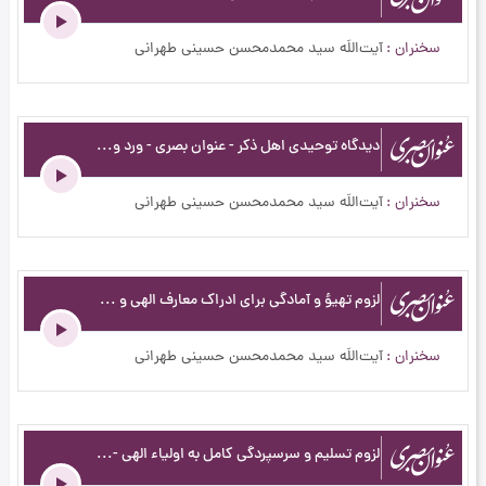
سخنران
آیت‌اللَه سید محمدمحسن حسینی طهرانی
دیدگاه توحیدى اهل ذكر - عنوان بصری - ورد و ذکر - ج12
سخنران
آیت‌اللَه سید محمدمحسن حسینی طهرانی
لزوم تهیؤ و آمادگى براى ادراك معارف الهى و حقیقت علم‏ - عنوان بصری - علم ومعرفت - ج22
سخنران
آیت‌اللَه سید محمدمحسن حسینی طهرانی
لزوم تسلیم و سرسپردگی کامل به اولیاء الهی - عنوان بصری - حقیقت تقوا و مراتب آن - ج132