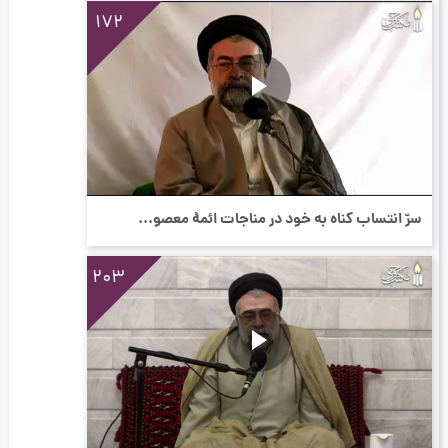
172
سرّ انتساب گناه به خود در مناجات ائمۀ معصو...
203