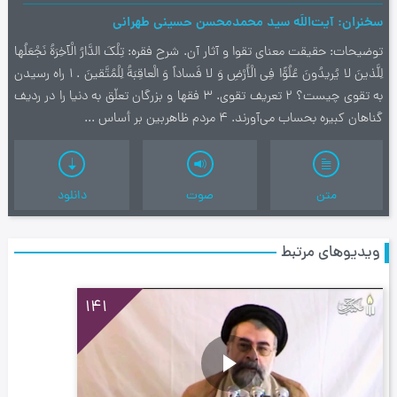
سخنران
آیت‌اللَه سید محمدمحسن حسینی طهرانی
توضیحات
حقيقت معناي تقوا و آثار آن. شرح فقره: تِلْكَ الدَّارُ الْآخِرَةُ نَجْعَلُها
لِلَّذينَ لا يُريدُونَ عُلُوًّا فِي الْأَرْضِ وَ لا فَساداً وَ الْعاقِبَةُ لِلْمُتَّقينَ . 1 راه رسيدن
به تقوي چيست؟ 2 تعريف تقوي. 3 فقها و بزرگان تعلّق به دنيا را در رديف
گناهان كبيره بحساب مي‌آورند. 4 مردم ظاهربين بر أساس ...
متن
صوت
دانلود
ویدیوهای مرتبط
141