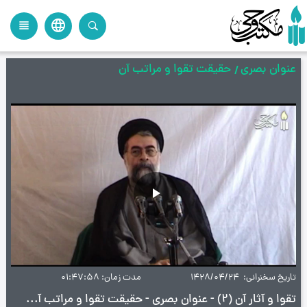
language
view_headline
close
search
عنوان بصری
حقیقت تقوا و مراتب آن
پخش
ویدیو
تاریخ سخنرانی
1428/04/24
مدت زمان
01:47:58
تقوا و آثار آن (٢) - عنوان بصری - حقیقت تقوا و مراتب آن - ج142 - آیت‌ الله سید محمد محسن طهرانی