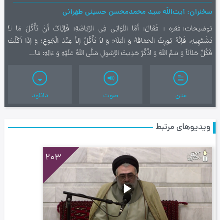
سخنران
آیت‌اللَه سید محمدمحسن حسینی طهرانی
توضیحات
فقره : فَقَالَ: أَمَّا اللَوَاتِي‌ فِي‌ الرِّيَاضَةِ: فَإيَّاكَ أَنْ تَأْكُلَ مَا لاَ
تَشْتَهِيهِ، فَإنَّهُ يُورِثُ الْحَمَاقَةَ وَ الْبَلَهَ؛ وَ لاَ تَأْكُلْ إلاَّ عِنْدَ الْجُوعِ؛ وَ إذَا أَكَلْتَ
فَكُلْ حَلاَلاً وَ سَمِّ اللَهَ وَ اذْكُرْ حَدِيثَ الرَّسُولِ صَلَّي‌ اللَهُ عَلَيْهِ وَ ءَالِهِ: مَا...
متن
صوت
دانلود
ویدیوهای مرتبط
203