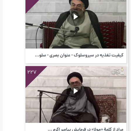
کیفیت تغذیه در سیروسلوک - عنوان بصری - سلو...
227
مراد از کلمۀ «مولا» در فرمایش پیامبر اکرم ...