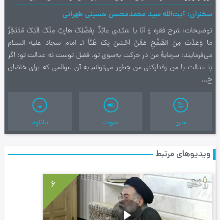
سخنران
آیت‌اللَه سید محمدمحسن حسینی طهرانی
توضیحات
شرح فقره وَ اَنَا يا سَيِّدى عائِذٌ بِفَضْلِكَ هارِبٌ مِنْكَ اِلَيْكَ مُتَنَجِّزٌ
ما وَعَدْتَ مِنَ الصَّفْحِ عَمَّنْ اَحْسَنَ بِكَ ظَنّاً 1ـ امام سجاد علیه السلام
می‌فرمایند: سرمایۀ من در حرکت به‌سوی تو، فضل توست نه عدالت تو؛ اگر
با عدالت با من رفتارکنی من چطور می‌توانم به آن عوالمی که برای خاصّان
خ...
متن
صوت
دانلود
ویدیوهای مرتبط
6