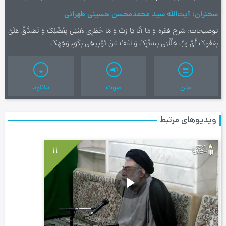
سخنران
آیت‌اللَه سید محمدمحسن حسینی طهرانی
توضیحات
شرح فقره وَ مَا أَنَا یَا رَبِّ وَ مَا خَطَرِی هَبْنِی بِفَضْلِکَ وَ تَصَدَّقْ عَلَیَّ
بِعَفْوِکَ أَیْ رَبِّ جَلِّلْنِی بِسَتْرِکَ وَ اعْفُ عَنْ تَوْبِیخِی بِکَرَمِ وَجْهِکَ
متن
صوت
دانلود
ویدیوهای مرتبط
11