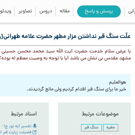
close
search
نی
پرسش و پاسخ
مقاله
دروس
تصاویر
ویدئو
علّت سنگ قبر نداشتن مزار مطهر حضرت علامه طهرانی(ر
با عرض سلام خدمت حضرت آیت اللَه سید محمد محسن حسینی طهرا
مشهد مقدس بی نشان می باشد آیا با توجه به وصیت معظم له بوده؟
هوالعلیم
خیر ما برای سنگ قبر اقدام کردیم ولی مانع گردیدند.
موضوعات مرتبط
اسناد مرتبط
مقبره
سنگ قبر