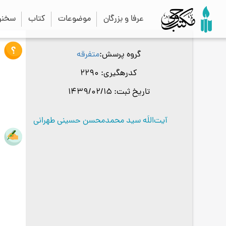
عرفا و بزرگان
موضوعات
کتاب
سخنرا
گروه پرسش
متفرقه
کدرهگیری
2290
تاریخ ثبت
1439/02/15
آیت‌اللَه سید محمدمحسن حسینی طهرانی