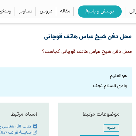
close
search
نی
پرسش و پاسخ
مقاله
دروس
تصاویر
ویدئو
محل دفن شیخ عباس هاتف قوچانی
محل دفن شیخ عباس هاتف قوچانی کجاست؟
هوالعلیم
وادی السلام نجف
موضوعات مرتبط
اسناد مرتبط
مقبره