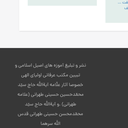
هدف پروردگاراز خلقت انسان - تبیین مقام عبودیت- آیین رستگاری ج:1
نشر و تبلیغ آموزه های اصیل اسلامی و
تبیین مکتب عرفانی اولیای الهی
خصوصا آثار علّامه آیةالله حاج سیّد
محمّدحسین حسینی طهرانی (علامه
طهرانی) .و آیةالله حاج سیّد
محمّدمحسن حسینی طهرانی قدس
الله سرهما