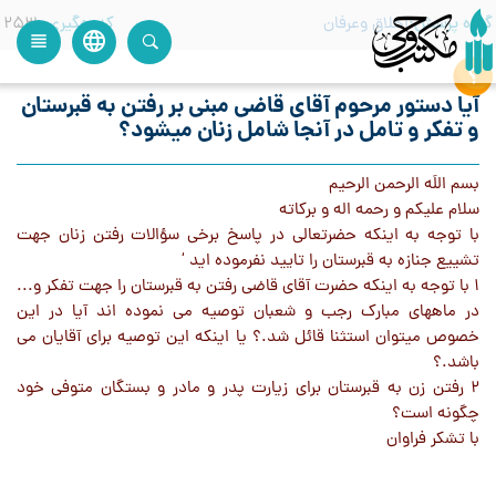
گروه پرسش
اخلاق وعرفان
کدرهگیری
253
language
view_headline
close
search
آیا دستور مرحوم آقاي قاضي مبنی بر رفتن به قبرستان
و تفکر و تامل در آنجا شامل زنان میشود؟
بسم اللَه الرحمن الرحيم
سلام عليکم و رحمه اله و برکاته
با توجه به اينکه حضرتعالي در پاسخ برخي سؤالات رفتن زنان جهت
تشييع جنازه به قبرستان را تاييد نفرموده ايد ‘
1 با توجه به اينکه حضرت آقاي قاضي رفتن به قبرستان را جهت تفکر و...
در ماههاي مبارک رجب و شعبان توصيه مي نموده اند آيا در اين
خصوص ميتوان استثنا قائل شد.؟ يا اينکه اين توصيه براي آقايان مي
باشد.؟
2 رفتن زن به قبرستان براي زيارت پدر و مادر و بستگان متوفي خود
چگونه است؟
با تشکر فراوان