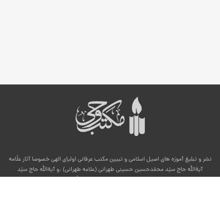
نشر و تبلیغ آموزه های اصیل اسلامی و تبیین مکتب عرفانی اولیای الهی خصوصا آثار علّامه
آیةالله حاج سیّد محمّدحسین حسینی طهرانی (علامه طهرانی) .و آیةالله حاج سیّد
محمّدمحسن حسینی طهرانی قدس الله سرهما