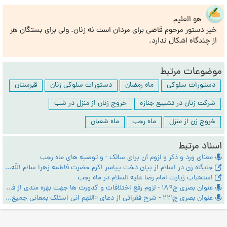
هو العلیم
خیر دستور مرحوم قاضی برای مردان است نه زنان. ولی برای بستگان هر
از چندگاه اشکال ندارد.
موضوعات مرتبط
دستورات سلوکی
ماه رمضان
دستورات سلوکی زنان
قبرستان
شرکت زنان در تشییع جنازه
خروج زنان از منزل در شب
خروج زن از منزل
ماه رجب
ماه شعبان
اسناد مرتبط
معناى ورد و ذكر و لزوم آن براى سالك - و توصیه های ماه رجب
جایگاه زن در اسلام از بیان دخت پیامبر اکرم حضرت فاطمه زهرا سلام الله علیها
استحباب زیارت امام رضا علیه السلام در ماه رجب
عنوان بصری ج189 - لزوم رفع اختلافات و کدورت ها جهت بهره مندی از فیوضات ماه های رجب و شعبان و رمضان
عنوان بصری ج221 - شرح فقراتی از دعای «اللهم انی اسئلک بمعانی جمیع ما یدعوک...» در ماه رجب