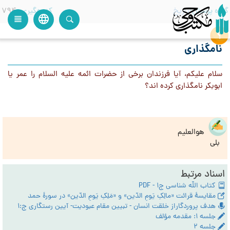
گروه پرسش
تاریخ
کدرهگیری
794
language
view_headline
close
search
نامگذاري
سلام عليكم، آيا فرزندان برخي از حضرات ائمه عليه السلام را عمر يا
ابوبكر نامگذاري كرده اند؟
هوالعلیم
بلی
اسناد مرتبط
کتاب الله شناسی ج1 - PDF
مقایسۀ قرائت «مالِکِ یَومِ الدّین» و «مَلِکِ یَومِ الدّین» در سورۀ حمد
هدف پروردگاراز خلقت انسان - تبیین مقام عبودیت- آیین رستگاری ج:1
جلسه ۱: مقدمه مؤلف
جلسه ۲