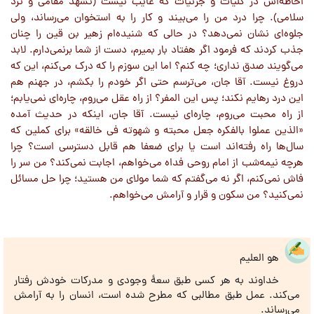
احاطه‌اش در کلیات و جزئیات که غایب نیست (تشهد مقامی و ترد
سلامی). چرا درد من را می‌بیند و کار را به استخوان می‌رساند، ولی
جلوه‌ای نشان نمی‌دهد؟ در حالی که شنیده‌ام زهیر بن قین را چنان
جذب کردند که فرمود اگر هفتاد بار بمیرم، دست از شما برنمی‌دارم. لابد
می‌گویند صدق نداری؛ چه کنم؟ اما این سوزم را که درک می‌کنم، این که
دروغ نیست. آقا جان، می‌ترسم حتی اگر خودم را بکشم، در جهنم هم
این درد رهایم نکند؛ پس این المفر؟ از راه عقل می‌روم، چاره‌ای نمی‌یابم؛
از راه محبت می‌روم، چاره‌ای نیست. آقا جان، اینکه در حدیث آمده
«الذین عملوا بالفکره جعل محبته و شهوته فی خالقه» برای کملین که
سال‌ها راه رفته‌اند است یا برای ضعفا هم قابل دسترسی است؟ چرا
هرچه نیمه‌شب از امام روحی فداه می‌خواهم، اجابت نمی‌کند؟ من سر را
فاش نمی‌کنم، اگر نه می‌گفتم که شما مولای من هستید؛ چرا حل مسائل
نمی‌کنید؟ من سکون و قرار و آرامش می‌خواهم.
هو العلیم
خداوند به هر کسی طبق سعۀ وجودی و مدرکات خودش رفتار
می‌کند. عمل طبق مطالبی که مطرح شده است، انسان را به آرامش
می‌رساند.