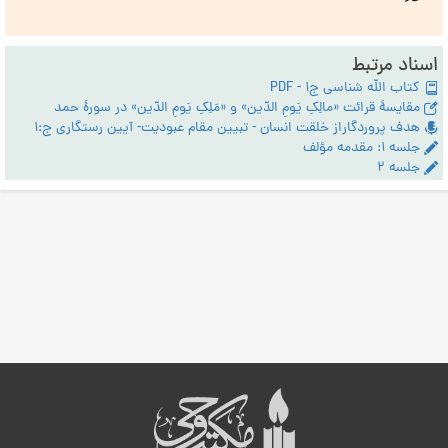
اسناد مرتبط
کتاب الله شناسی ج1 - PDF
مقایسۀ قرائت «مالِکِ یَومِ الدّین» و «مَلِکِ یَومِ الدّین» در سورۀ حمد
هدف پروردگاراز خلقت انسان - تبیین مقام عبودیت- آیین رستگاری ج:1
جلسه ۱: مقدمه مؤلف
جلسه ۲