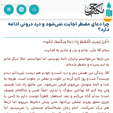
گروه پرسش
متفرقه
کدرهگیری
43738114
language
view_headline
close
search
چرا دعای مضطر اجابت نمی‌شود و درد درونی ادامه
دارد؟
«أَمَّنْ يُجِيبُ الْمُضْطَرَّ إِذَا دَعَاهُ وَيَكْشِفُ السُّوءَ»
سلام آقا جان. جانم و پدر و مادرم به فدایت.
من بارها می‌خواستم برایتان نامه بنویسم، اما نتوانستم. حالا دیگر جانم
به لبم رسیده و مضطر شده‌ام.
آقا، زندگی من همش زجر و درد است و خودم هم درست نمی‌دانم دردم
چیست؟ شب و روز کارم گریه در خلوت و بغض در جلوت است. هرچه به
خدا و ائمه متوسل می‌شوم، فرجی نمی‌شود. من عاشق راه خدا هستم،
ولی چه کنم که توانایی سلوک را ندارم. اصلاً نفس و شاکله‌ام ضعیف
است! مدام گناه می‌کنم و بعد استغفار. فطرتاً دوست دارم به کسی یا
چیزی عشق بورزم؛ عشقی بی‌انتها. حتی پیش دخترها می‌روم، اما آن‌ها
هم درک نمی‌کنند. امام زمان علیه‌السلام جسمش را نمی‌بینیم، اما