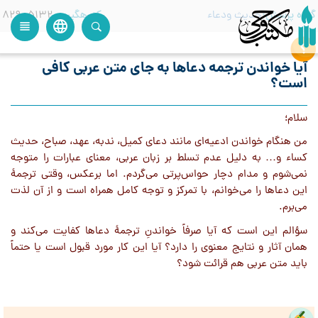
گروه پرسش
حدیث ودعاء
کدرهگیری
82905132
language
view_headline
close
search
آیا خواندن ترجمه دعاها به جای متن عربی کافی
است؟
سلام؛
من هنگام خواندن ادعیه‌ای مانند دعای کمیل، ندبه، عهد، صباح، حدیث
کساء و… به دلیل عدم تسلط بر زبان عربی، معنای عبارات را متوجه
نمی‌شوم و مدام دچار حواس‌پرتی می‌گردم. اما برعکس، وقتی ترجمهٔ
این دعاها را می‌خوانم، با تمرکز و توجه کامل همراه است و از آن لذت
می‌برم.
سؤالم این است که آیا صرفاً خواندنِ ترجمهٔ دعاها کفایت می‌کند و
همان آثار و نتایج معنوی را دارد؟ آیا این کار مورد قبول است یا حتماً
باید متن عربی هم قرائت شود؟