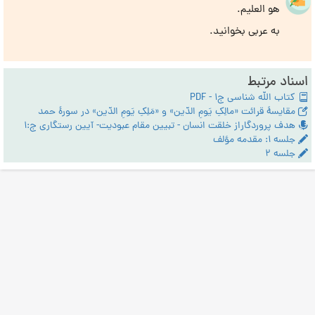
هو العلیم.
به عربی بخوانید.
اسناد مرتبط
کتاب الله شناسی ج1 - PDF
مقایسۀ قرائت «مالِکِ یَومِ الدّین» و «مَلِکِ یَومِ الدّین» در سورۀ حمد
هدف پروردگاراز خلقت انسان - تبیین مقام عبودیت- آیین رستگاری ج:1
جلسه ۱: مقدمه مؤلف
جلسه ۲