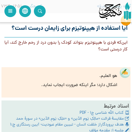
گروه پرسش
متفرقه
کدرهگیری
73401651
language
view_headline
close
search
آیا استفاده از هیپنوتیزم برای زایمان درست است؟
این‌که فردی با هیپنوتیزم بتواند کودک را بدون درد از رحم خارج کند، آیا
کار درستی است؟
هو العلیم.
اشکال دارد؛ مگر اینکه ضرورت ایجاب نماید.
اسناد مرتبط
کتاب الله شناسی ج1 - PDF
مقایسۀ قرائت «مالِکِ یَومِ الدّین» و «مَلِکِ یَومِ الدّین» در سورۀ حمد
هدف پروردگاراز خلقت انسان - تبیین مقام عبودیت- آیین رستگاری ج:1
جلسه ۱: مقدمه مؤلف