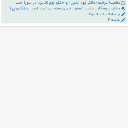
مقایسۀ قرائت «مالِکِ یَومِ الدّین» و «مَلِکِ یَومِ الدّین» در سورۀ حمد
هدف پروردگاراز خلقت انسان - تبیین مقام عبودیت- آیین رستگاری ج:1
جلسه ۱: مقدمه مؤلف
جلسه ۲