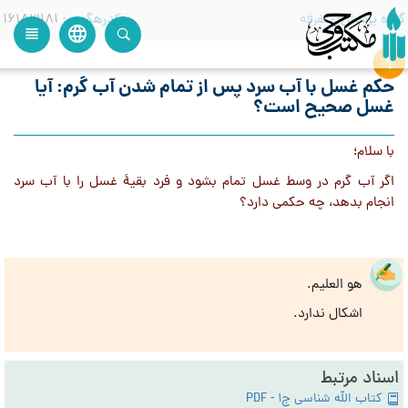
گروه پرسش
متفرقه
کدرهگیری
16183181
language
view_headline
close
search
حکم غسل با آب سرد پس از تمام شدن آب گرم: آیا
غسل صحیح است؟
با سلام؛
اگر آب گرم در وسط غسل تمام بشود و فرد بقیۀ غسل را با آب سرد
انجام بدهد، چه حکمی دارد؟
هو العلیم.
اشکال ندارد.
اسناد مرتبط
کتاب الله شناسی ج1 - PDF