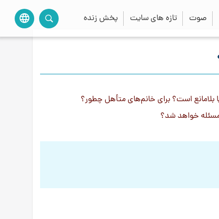
صوت
تازه های سایت
پخش زنده
language
ا بلامانع است؟ براى خانم‌هاى متأهل چطور؟
 مسئله خواهد شد؟