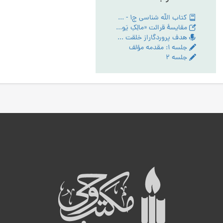
کتاب الله شناسی ج1 - PDF
مقایسۀ قرائت «مالِکِ یَومِ الدّین» و «مَلِکِ یَومِ الدّین» در سورۀ حمد
هدف پروردگاراز خلقت انسان - تبیین مقام عبودیت- آیین رستگاری ج:1
جلسه ۱: مقدمه مؤلف
جلسه ۲
ه
ب