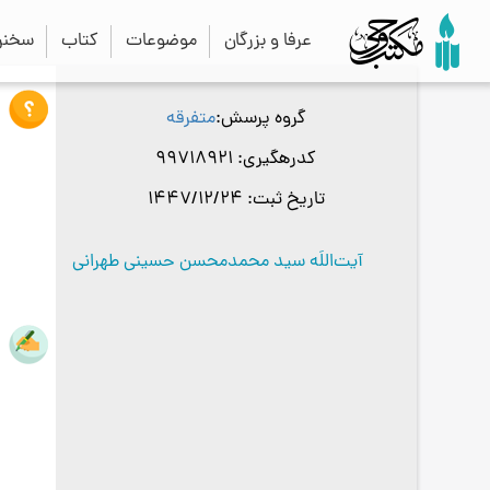
عرفا و بزرگان
موضوعات
کتاب
سخنرا
گروه پرسش
متفرقه
کدرهگیری
99718921
تاریخ ثبت
1447/12/24
آیت‌اللَه سید محمدمحسن حسینی طهرانی