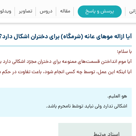
close
search
نی
پرسش و پاسخ
مقاله
دروس
تصاویر
ویدئو
آیا ازاله موهای عانه (شرمگاه) برای دختران اشکال دارد؟
با سلام؛
آیا موم انداختن قسمت‌های ممنوعه برای دختران مجرّد اشكالى دارد ي
آیا اینکه این عمل، توسط چه کسی انجام شود، باعث تفاوت در حکم
هو العلیم.
اشکالی ندارد ولی نباید توسّط نامحرم باشد.
اسناد مرتبط