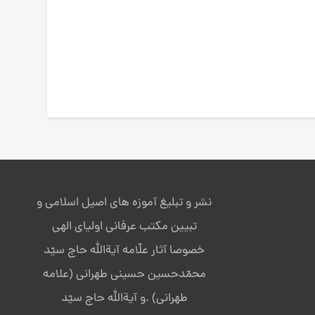
نشر و تبلیغ آموزه های اصیل اسلامی و
تبیین مکتب عرفانی اولیای الهی
خصوصا آثار علّامه آیةالله حاج سیّد
محمّدحسین حسینی طهرانی (علامه
طهرانی) .و آیةالله حاج سیّد