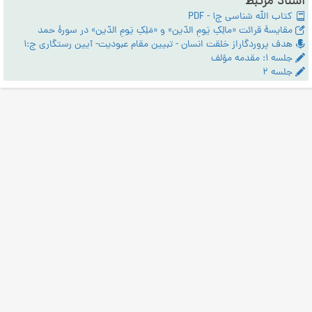
اسناد مرتبط
کتاب الله شناسی ج1 - PDF
مقایسۀ قرائت «مالِکِ یَومِ الدّین» و «مَلِکِ یَومِ الدّین» در سورۀ حمد
هدف پروردگاراز خلقت انسان - تبیین مقام عبودیت- آیین رستگاری ج:1
جلسه ۱: مقدمه مؤلف
جلسه ۲