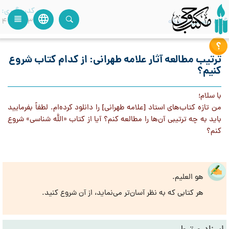
کدرهگیری
language
view_headline
close
search
گروه پرسش
متفرقه
44772355
ترتیب مطالعه آثار علامه طهرانی: از کدام کتاب شروع
کنیم؟
با سلام؛
من تازه كتاب‌هاى استاد [علامه طهرانی] را دانلود كرده‌ام. لطفاً بفرمایيد
باید به چه ترتيبی آن‌ها را مطالعه كنم؟ آيا از کتاب «الله شناسى» شروع
كنم؟
هو العلیم.
هر کتابی که به نظر آسان‌تر می‌نماید، از آن شروع کنید.