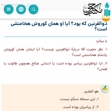
گروه پرسش
تاریخ
کدرهگیری
65076673
language
view_headline
close
search
ذوالقرنین که بود؟ آیا او همان کوروش هخامنشی
است؟
با سلام؛
1. نظر حضرت آقا دربارهٔ ذوالقرنین چیست؟ آیا ایشان همان کوروشِ
پادشاهِ هخامنشی است؟
2. آیا ذوالقرنین پیامبر بوده است یا انسانی صالح همچون طالوت یا
لقمان؟
هو العلیم.
1. این مسئله مسلّم نیست.
2. از پیامبران بوده است.