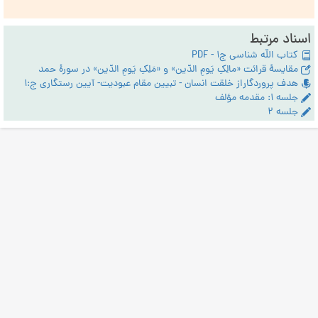
اسناد مرتبط
کتاب الله شناسی ج1 - PDF
مقایسۀ قرائت «مالِکِ یَومِ الدّین» و «مَلِکِ یَومِ الدّین» در سورۀ حمد
هدف پروردگاراز خلقت انسان - تبیین مقام عبودیت- آیین رستگاری ج:1
جلسه ۱: مقدمه مؤلف
جلسه ۲