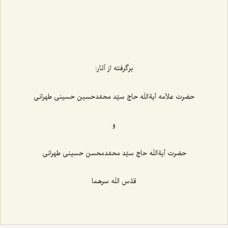
برگرفته از آثار:
حضرت علاّمه آیةاللَه حاج سیّد محمّدحسین حسینی طهرانی
و
حضرت آیةاللَه حاج سیّد محمّدمحسن حسینی طهرانی
قدّس اللَه سرهما