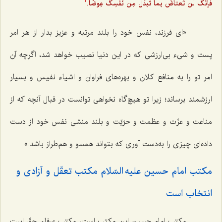
فإنّکَ لَن تَعتاضَ بما تَبذُل مِن نَفْسِکَ عِوضًا.
2
«ای فرزند، نفس خود را بلند مرتبه و عزیز بدار از هر امر
پست و شی‌ء بی‌ارزشی که در این دنیا نصیب خواهد شد، اگرچه آن
امر تو را به منافع کلان و بهره‌های فراوان و اشیاء نفیس و بسیار
ارزشمند برساند؛ زیرا تو هیچ‌گاه نخواهی توانست در قبال آنچه که از
مناعت و عزّت و عظمت و حرّیّت و بلند منشی نفس خود از دست
داده‌ای چیزی را به‌دست آوری که بتواند همسو و هم‌طراز باشد.»
مکتب امام حسین علیه السّلام مکتب تعقّل و آزادی و
انتخاب است‌
مکتب امام حسین این مکتب است، مکتب عرفانِ حقّ است