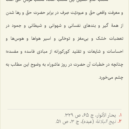
و معرفت واقعی حقّ و عبودیّت صِرف در برابر حضرت حقّ و رها شدن
از همۀ گیر و بندهای نفسانی و شهوانی و شیطانی و جمود در
تعصّبات خشک و بی‌مغز و توخالی و اسیر هواها و هوس‌ها و
احساسات و شایعات و تقلید کورکورانه از مبادی فاسده و مفسده؛
چنانچه در خطبات آن حضرت در روز عاشوراء به وضوح این مطالب به
چشم می‌خورد.
بحار الأنوار، ج ٦٥، ص ٣٢٩.
نهج البلاغة
(عبده)، ج ٣، ص ٥١.