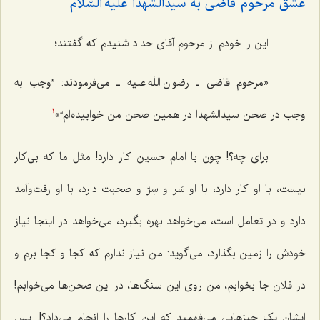
عشق مرحوم قاضی به سیدالشهدا علیه السّلام
این را خودم از مرحوم آقای حداد شنیدم که گفتند؛
«مرحوم قاضی ـ رضوان اللَه علیه ـ می‌فرمودند: ”وجب به
وجب در صحن سیدالشهدا در همین صحن من خوابیده‌ام“»
1
برای چه؟! چون با امام حسین کار دارد! مثل ما که بی‌کار
نیست، با او کار دارد، با او سَر و سِرّ و صحبت دارد، با او رفت‌وآمد
دارد و در تعامل است، می‌خواهد بهره بگیرد، می‌خواهد در اینجا نیاز
خودش را زمین بگذارد، می‌گوید: من نیاز ندارم که کجا و کجا برم و
در فلان جا بخوابم، من روی این سنگ‌ها، در این صحن‌ها می‌خوابم!
ایشان یک چیزهایی می‌فهمید که این کارها را انجام می‌داد؟!. پس