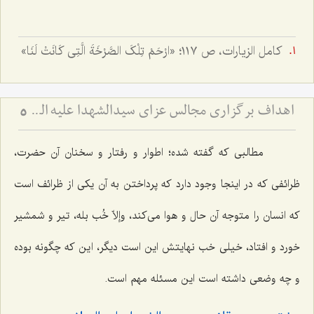
کامل الزیارات، ص ١١٧؛ «ارْحَمْ تِلْکَ الصَّرْخَةَ الَّتِی کَانَتْ لَنَا»
اهداف برگزاری مجالس عزای سیدالشهدا علیه السّلام
5
مطالبی که گفته شده؛ اطوار و رفتار و سخنان آن حضرت،
ظرائفی که در اینجا وجود دارد که پرداختن به آن یکی از ظرائف است
که انسان را متوجه آن حال و هوا می‌کند، وإلاّ خُب بله، تیر و شمشیر
خورد و افتاد، خیلی خب نهایتش این است دیگر، این که چگونه بوده
و چه وضعی داشته است این مسئله مهم است.