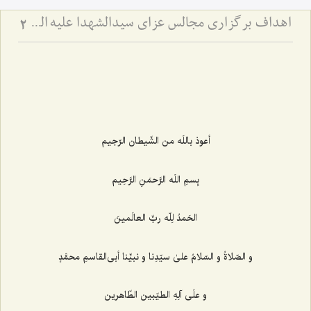
اهداف برگزاری مجالس عزای سیدالشهدا علیه السّلام
2
أعوذ باللَه من الشّیطان الرّجیم‌
بِسمِ اللَه الرَّحمَنِ الرَّحِیم‌
الحَمدُ لِلّه ربِّ العالَمینَ
و الصّلاةُ و السّلامُ علیٰ سیّدِنا و نبیِّنا أبی‌القاسمِ محمَّدٍ
و علَی آلِهِ الطیّبین الطّاهرین‌