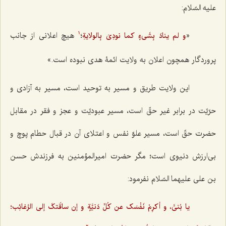
علیه السّلام:
«
؛
هیچ اعلانی از جانب
و لم ینادَ بِشَی‌ءٍ کما نودِیَ بِالولایةِ
1
پروردگار همچون اعلان به ولایت ائمۀ هدی نبوده است.»
این ولایت طریق و مسیر به توحید است، مسیر به آزادی و
حرّیّت در برابر غیر حقّ است، مسیر عبودیّت و عجز و فقر در مقابل
حضرت حقّ است، مسیر علوّ نفس و اعتلای آن در قبال حطام پوچ و
بی‌ارزش دنیوی است؛ مگر حضرت امیرالمؤمنین به فرزندش حسن
بن علی علیهما السّلام نفرمود:
یا بُنیَّ، و أکرِمْ نَفْسَک عن کُلِّ دَنیَّةٍ و إن ساقَتکَ إلی الرَّغائِب؛