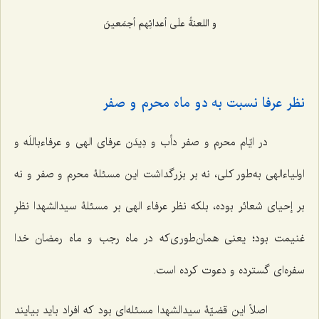
و اللعنةُ علَی أعدائِهم أجمَعینَ‌
نظر عرفا نسبت به دو ماه محرم و صفر
در ایّام محرم و صفر دأب و دِیدَن عرفای الهی و عرفاءباللَه و
اولیاءالهی به‌طور کلی، نه بر بزرگداشت این مسئلۀ محرم و صفر و نه
بر إحیای شعائر بوده، بلکه نظر عرفاء الهی بر مسئلۀ سیدالشهدا نظرِ
غنیمت بود؛ یعنی همان‌طوری‌که در ماه رجب و ماه رمضان خدا
سفره‌ای گسترده و دعوت کرده است.
اصلاً این قضیّۀ سیدالشهدا مسئله‌ای بود که افراد باید بیایند