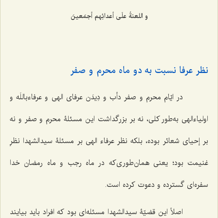
و اللعنةُ علَی أعدائِهم أجمَعینَ‌
نظر عرفا نسبت به دو ماه محرم و صفر
در ایّام محرم و صفر دأب و دِیدَن عرفای الهی و عرفاءباللَه و
اولیاءالهی به‌طور کلی، نه بر بزرگداشت این مسئلۀ محرم و صفر و نه
بر إحیای شعائر بوده، بلکه نظر عرفاء الهی بر مسئلۀ سیدالشهدا نظرِ
غنیمت بود؛ یعنی همان‌طوری‌که در ماه رجب و ماه رمضان خدا
سفره‌ای گسترده و دعوت کرده است.
اصلاً این قضیّۀ سیدالشهدا مسئله‌ای بود که افراد باید بیایند