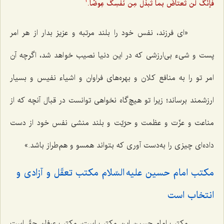
فإنّکَ لَن تَعتاضَ بما تَبذُل مِن نَفْسِکَ عِوضًا.
2
«ای فرزند، نفس خود را بلند مرتبه و عزیز بدار از هر امر
پست و شی‌ء بی‌ارزشی که در این دنیا نصیب خواهد شد، اگرچه آن
امر تو را به منافع کلان و بهره‌های فراوان و اشیاء نفیس و بسیار
ارزشمند برساند؛ زیرا تو هیچ‌گاه نخواهی توانست در قبال آنچه که از
مناعت و عزّت و عظمت و حرّیّت و بلند منشی نفس خود از دست
داده‌ای چیزی را به‌دست آوری که بتواند همسو و هم‌طراز باشد.»
مکتب امام حسین علیه السّلام مکتب تعقّل و آزادی و
انتخاب است‌
مکتب امام حسین این مکتب است، مکتب عرفانِ حقّ است