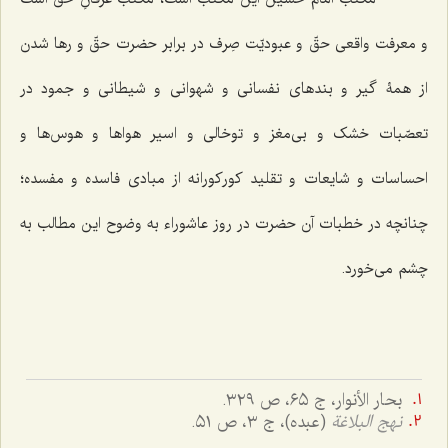
و معرفت واقعی حقّ و عبودیّت صِرف در برابر حضرت حقّ و رها شدن
از همۀ گیر و بندهای نفسانی و شهوانی و شیطانی و جمود در
تعصّبات خشک و بی‌مغز و توخالی و اسیر هواها و هوس‌ها و
احساسات و شایعات و تقلید کورکورانه از مبادی فاسده و مفسده؛
چنانچه در خطبات آن حضرت در روز عاشوراء به وضوح این مطالب به
چشم می‌خورد.
بحار الأنوار، ج ٦٥، ص ٣٢٩.
نهج البلاغة
(عبده)، ج ٣، ص ٥١.