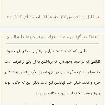
کامل الزیارات، ص ١١٧؛ «ارْحَمْ تِلْکَ الصَّرْخَةَ الَّتِی کَانَتْ لَنَا»
اهداف برگزاری مجالس عزای سیدالشهدا علیه السّلام
5
مطالبی که گفته شده؛ اطوار و رفتار و سخنان آن حضرت،
ظرائفی که در اینجا وجود دارد که پرداختن به آن یکی از ظرائف است
که انسان را متوجه آن حال و هوا می‌کند، وإلاّ خُب بله، تیر و شمشیر
خورد و افتاد، خیلی خب نهایتش این است دیگر، این که چگونه بوده
و چه وضعی داشته است این مسئله مهم است.