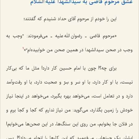
عشق مرحوم قاضی به سیدالشهدا علیه السّلام
این را خودم از مرحوم آقای حداد شنیدم که گفتند؛
«مرحوم قاضی ـ رضوان اللَه علیه ـ می‌فرمودند: ”وجب به
وجب در صحن سیدالشهدا در همین صحن من خوابیده‌ام“»
1
برای چه؟! چون با امام حسین کار دارد! مثل ما که بی‌کار
نیست، با او کار دارد، با او سَر و سِرّ و صحبت دارد، با او رفت‌وآمد
دارد و در تعامل است، می‌خواهد بهره بگیرد، می‌خواهد در اینجا نیاز
خودش را زمین بگذارد، می‌گوید: من نیاز ندارم که کجا و کجا برم و
در فلان جا بخوابم، من روی این سنگ‌ها، در این صحن‌ها می‌خوابم!
ایشان یک چیزهایی می‌فهمید که این کارها را انجام می‌داد؟!. پس