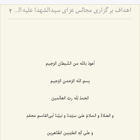
اهداف برگزاری مجالس عزای سیدالشهدا علیه السّلام
2
أعوذ باللَه من الشّیطان الرّجیم‌
بِسمِ اللَه الرَّحمَنِ الرَّحِیم‌
الحَمدُ لِلّه ربِّ العالَمینَ
و الصّلاةُ و السّلامُ علیٰ سیّدِنا و نبیِّنا أبی‌القاسمِ محمَّدٍ
و علَی آلِهِ الطیّبین الطّاهرین‌