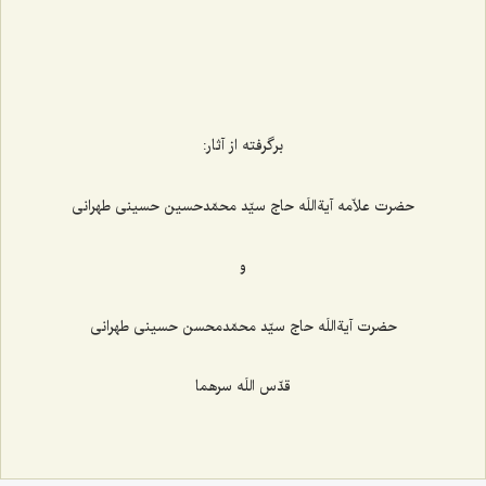
برگرفته از آثار:
حضرت علاّمه آیةاللَه حاج سیّد محمّدحسین حسینی طهرانی
و
حضرت آیةاللَه حاج سیّد محمّدمحسن حسینی طهرانی
قدّس اللَه سرهما