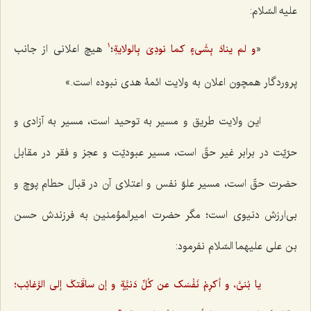
علیه السّلام:
«
؛
هیچ اعلانی از جانب
و لم ینادَ بِشَی‌ءٍ کما نودِیَ بِالولایةِ
1
پروردگار همچون اعلان به ولایت ائمۀ هدی نبوده است.»
این ولایت طریق و مسیر به توحید است، مسیر به آزادی و
حرّیّت در برابر غیر حقّ است، مسیر عبودیّت و عجز و فقر در مقابل
حضرت حقّ است، مسیر علوّ نفس و اعتلای آن در قبال حطام پوچ و
بی‌ارزش دنیوی است؛ مگر حضرت امیرالمؤمنین به فرزندش حسن
بن علی علیهما السّلام نفرمود:
یا بُنیَّ، و أکرِمْ نَفْسَک عن کُلِّ دَنیَّةٍ و إن ساقَتکَ إلی الرَّغائِب؛