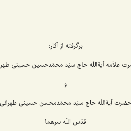
برگرفته از آثار:
ت علاّمه آیةاللَه حاج سیّد محمّدحسین حسینی طهرا
و
ضرت آیةاللَه حاج سیّد محمّدمحسن حسینی طهرانی
قدّس اللَه سرهما