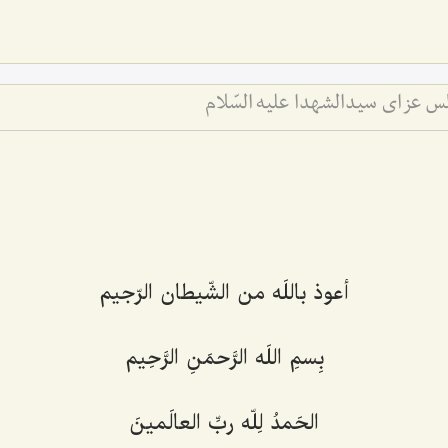
 عزای سیدالشهدا علیه السّلام
أعوذ باللَه من الشّیطان الرّجیم‌
بِسمِ اللَه الرَّحمَنِ الرَّحِیم‌
الحَمدُ لِلّه ربِّ العالَمینَ