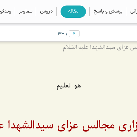
close
search
نی
پرسش و پاسخ
مقاله
دروس
تصاویر
ویدئو
/
33
 عزای سیدالشهدا علیه السّلام
هو العلیم
اری مجالس عزای سیدالشهدا علی