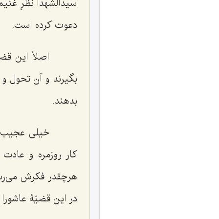
سیدالشهدا نظرِ غنی
دعوت کرده است.
اصلاً این قضیّۀ
بگیرند و آن تحول و 
بدهند.
خیلی عجیب است
کار روزمره و عادت و
هرچقدر فکرش می‌رسد 
در این قضیّۀ عاشورا 