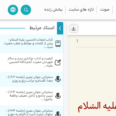
صوت
تازه های سایت
پخش زنده
language
اسناد مرتبط
کتاب لمعات الحسین علیه السلام : 
1
برخی از کلمات و مواعظ و خطب حضرت 
سید...
کیفیت و آداب عزاداری سید و سالار 
شهیدان حضرت أباعبداللَه الحسین 
علیه...
سخنراني عنوان بصري (جلسه 183) : 
معنا، اقسام و مراتب رزق و روزی
سخنراني عنوان بصري (جلسه 184) : 
تببین جامع و کامل حقیقت واقعۀ 
عاشورا...
ه السّلام
سخنراني عنوان بصري (جلسه 224) : 
سلوک عبارت است از التزام به حق و 