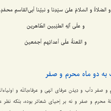
و الصّلاةُ و السّلامُ علیٰ سیّدِنا و نبیِّنا أبی‌القاسمِ محمَّدٍ
و علَی آلِهِ الطیّبین الطّاهرین‌
و اللعنةُ علَی أعدائِهم أجمَعینَ‌
 به دو ماه محرم و صفر
 صفر دأب و دِیدَن عرفای الهی و عرفاءباللَه و اولیاءاله
 محرم و صفر و نه بر إحیای شعائر بوده، بلکه نظر عر