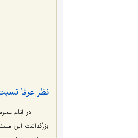
نظر عرفا نسبت
در ایّام محرم و
بزرگداشت این مسئلۀ