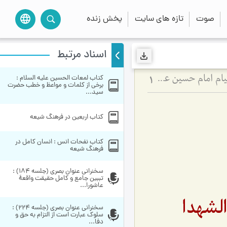
صوت
تازه های سایت
پخش زنده
language
اسناد مرتبط
کتاب لمعات الحسین علیه السلام : 
دیدگاه‌های مختلف راجع به قیام سیدالشهدا علیه السلام - بررسی اجمالی هدف قیام امام حسین علیه‌السلام
1
برخی از کلمات و مواعظ و خطب حضرت 
سید...
کتاب اربعین در فرهنگ شیعه
کتاب نفحات انس : انسان کامل در 
فرهنگ شیعه
سخنراني عنوان بصري (جلسه 184) : 
تببین جامع و کامل حقیقت واقعۀ 
عاشورا...
لشهدا
سخنراني عنوان بصري (جلسه 224) : 
سلوک عبارت است از التزام به حق و 
دفا...