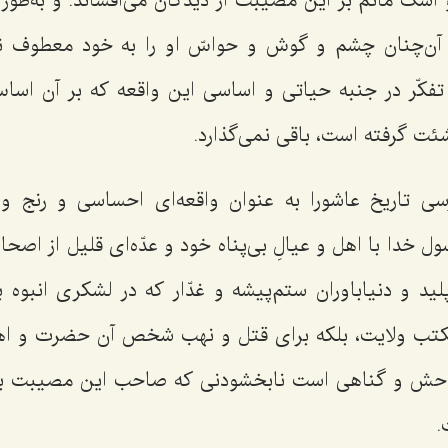
اشک ماتم بر این مصیبت از دیدگان می‌افشاند. و به‌طور
آن‌چنان چشم و گوش و حواسّ او را به خود معطوف ن
 تفکّر در جنبه حیاتی و اساسی این واقعه که بر آن اساس
ئت گرفته است، باقی نمی‌گذارد.
 تاریخ عاشورا به عنوان واقعه‌ای احساسی و رنج و ا
ل خدا با اهل و عیالِ بی‌پناه خود و عدّه‌ای قلیل از اصح
لید و دنیاباوران ستم‌پیشه و غدّار که در لشکری انبوه 
مکتب ولایت، بلکه برای قتل و نهب شخص آن حضرت و اه
ش و گناهی است نابخشودنی که صاحب این مصیبت با 
.