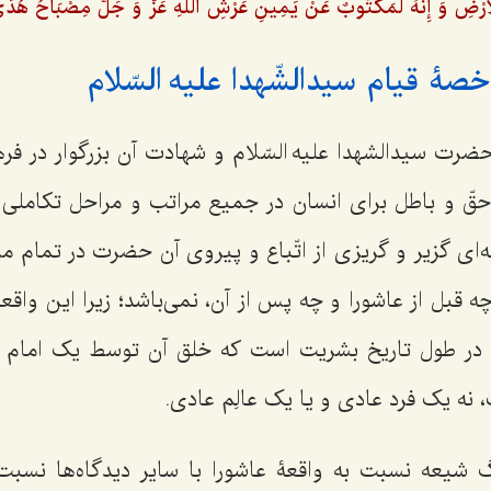
اَلْأَرْضِ وَ إِنَّهُ لَمَکْتُوبٌ عَنْ یَمِینِ عَرْشِ اللَهِ عَزَّ وَ جَلَّ مِصْبَاحُ هُد
صۀ قیام سیدالشّهدا علیه السّلام
ت سیدالشهدا علیه السّلام و شهادت آن بزرگوار در فره
ّ و باطل برای انسان در جمیع مراتب و مراحل تکاملی آن
ه‌ای گزیر و گریزی از اتّباع و پیروی آن حضرت در تمام 
قبل از عاشورا و چه پس از آن، نمی‌باشد؛ زیرا این واقعه
 در طول تاریخ بشریت است که خلق آن توسط یک امام مع
، نه یک فرد عادی و یا یک عالِم عادی.
شیعه نسبت به واقعۀ عاشورا با سایر دیدگاه‌ها نسبت 