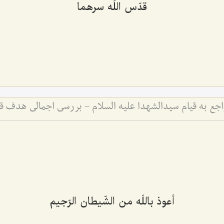
قدّس اللَه سرهما
أعوذ باللَه من الشّیطان الرّجیم‌