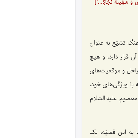
ًی وَ سَفِینَةُ نَجَاةٍ...
]
1
نگ تشیّع به عنوان
 قرار دارد، و هیچ
مراحل و موقعیت‌های
 با ویژگی‌های خود،
صوم علیه السّلام
به این قضیّه، یک