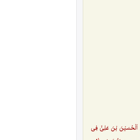
نَّ اَلْحُسَیْنَ بْنَ عَلِیٍّ فِی