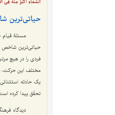
اَلسَّمَاءِ أَکْبَرُ مِنْهُ فِی 
حیاتی‌ترین شاخ
مسئلۀ قیام حضر
حیاتی‌ترین شاخص حق
فردی را در هیچ مرتب
مختلف این حرکت، چه 
یک حادثه استثنائی
تحقّق پیدا کرده است
دیدگاه فرهنگ 