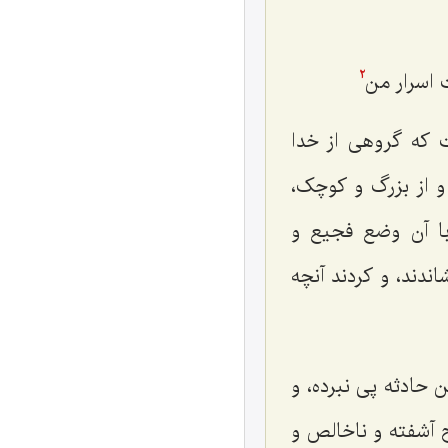
اسرار من‌
2
 که گروهی از خدا
د و از بزرگ و کوچک،
با آن وضع فجیع و
اندند، و کردند آنچه
حادثه پی نبرده، و
ح آشفته و ناخالص و