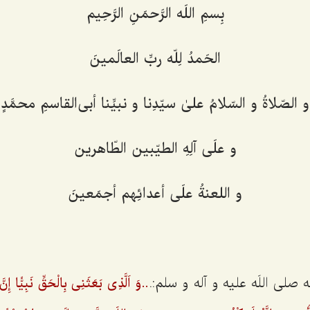
بِسمِ اللَه الرَّحمَنِ الرَّحِیم‌
الحَمدُ لِلّه ربِّ العالَمینَ
و الصّلاةُ و السّلامُ علیٰ سیّدِنا و نبیِّنا أبی‌القاسمِ محمَّدٍ
و علَی آلِهِ الطیّبین الطّاهرین‌
و اللعنةُ علَی أعدائِهم أجمَعینَ‌
 صلی اللَه علیه و آله و سلم:.
..وَ اَلَّذِی بَعَثَنِی بِالْحَقِّ نَبِیًّا إِ