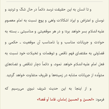
و تا انسان به این حقیقت نرسد دائماً در حال شکّ و تردید و
نوسان و اعتراض و ایراد اشکالات واهی و پوچ نسبت به امام معصوم
علیه السّلام بسر خواهد برد؛ و در هر موقعیتی و مناسبتی ـ بسته به
حوادث و جریانات مناسب و یا نامناسب آن موقعیت ـ حکمی و
قضاوتی به مقتضای فهم ناقص و توهّمات و تخیلات خود نسبت به
فعل امام علیه السّلام خواهد نمود، و دائماً دچار تناقض و تضادهای
متولّده از جریانات مشابه در زمینه‌ها و ظروف متفاوت خواهد گردید.
و از اینجا به این حدیث شریف نبوی می‌رسیم که
فرمود:
«الحسنُ و الحسینُ إمامان، قاما أو قَعَدا!»