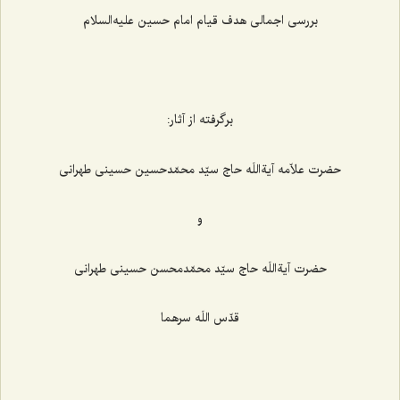
بررسی اجمالی هدف قیام امام حسین علیه‌السلام
برگرفته از آثار:
حضرت علاّمه آیةاللَه حاج سیّد محمّدحسین حسینی طهرانی
و
حضرت آیةاللَه حاج سیّد محمّدمحسن حسینی طهرانی
قدّس اللَه سرهما