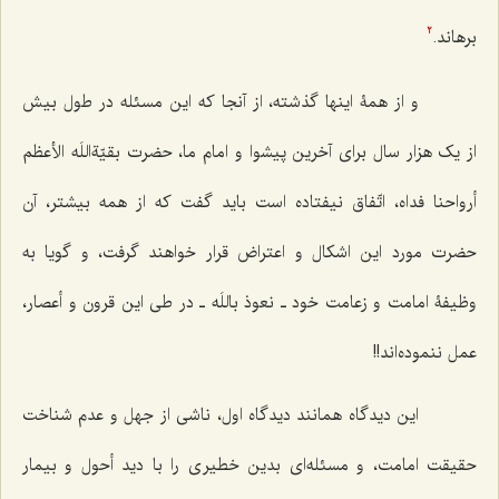
برهاند.
2
و از همۀ اینها گذشته، از آنجا که این مسئله در طول بیش
از یک هزار سال برای آخرین پیشوا و امام ما، حضرت بقیّةاللَه الأعظم
أرواحنا فداه، اتّفاق نیفتاده است باید گفت که از همه بیشتر، آن
حضرت مورد این اشکال و اعتراض قرار خواهند گرفت، و گویا به
وظیفۀ امامت و زعامت خود ـ نعوذ باللَه ـ در طی این قرون و أعصار،
عمل ننموده‌اند!!
این دیدگاه همانند دیدگاه اول، ناشی از جهل و عدم شناخت
حقیقت امامت، و مسئله‌ای بدین خطیری را با دید أحول و بیمار