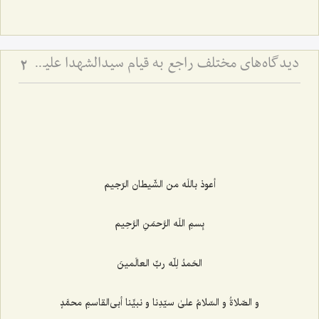
دیدگاه‌های مختلف راجع به قیام سیدالشهدا علیه السلام - بررسی اجمالی هدف قیام امام حسین علیه‌السلام
2
أعوذ باللَه من الشّیطان الرّجیم‌
بِسمِ اللَه الرَّحمَنِ الرَّحِیم‌
الحَمدُ لِلّه ربِّ العالَمینَ
و الصّلاةُ و السّلامُ علیٰ سیّدِنا و نبیِّنا أبی‌القاسمِ محمَّدٍ