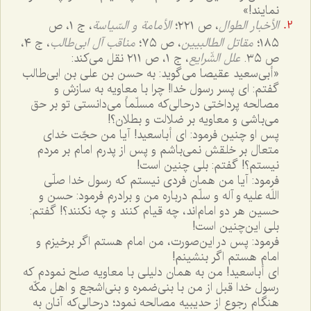
نمایند!»
الأخبار الطوال
، ص ٢٢١؛
الأمامة و السّیاسة
، ج ١، ص
١٨٥؛
مقاتل الطالبیین
، ص ٧٥؛
مناقب آل ابی‌طالب
، ج ٤،
ص ٣٥.
علل الشّرایع
، ج ١، ص ٢١١ نقل می‌کند:
«أبی‌سعید عقیصا می‌گوید: به حسن بن علی بن ابی‌طالب
گفتم: ای پسر رسول خدا! چرا با معاویه به سازش و
مصالحه پرداختی درحالی‌که مسلّماً می‌دانستی تو بر حق
می‌باشی و معاویه بر ضلالت و بطلان؟!
پس او چنین فرمود: ای أباسعید! آیا من حجّت خدای
متعال بر خلقش نمی‌باشم و پس از پدرم امام بر مردم
نیستم؟! گفتم: بلی چنین است!
فرمود: آیا من همان فردی نیستم که رسول خدا صلّی
اللَه علیه و آله و سلّم درباره من و برادرم فرمود: حسن و
حسین هر دو امام‌اند، چه قیام کنند و چه نکنند؟! گفتم:
بلی این‌چنین است!
فرمود: پس در این‌صورت، من امام هستم اگر برخیزم و
امام هستم اگر بنشینم!
ای أباسعید! من به همان دلیلی با معاویه صلح نمودم که
رسول خدا قبل از من با بنی‌ضمره و بنی‌اشجع و اهل مکّه
هنگام رجوع از حدیبیه مصالحه نمود؛ درحالی‌که آنان به