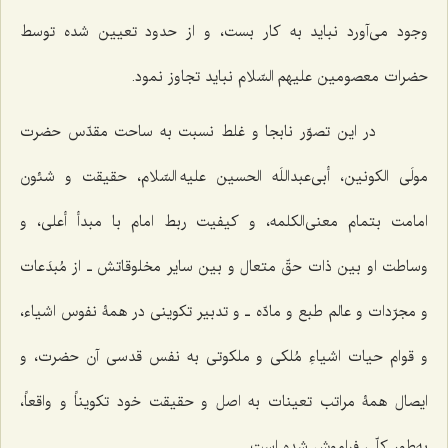
وجود می‌آورد نباید به کار بست، و از حدود تعیین شده توسط
حضرات معصومین علیهم السّلام نباید تجاوز نمود.
در این تصوّر نابجا و غلط نسبت به ساحت مقدّس حضرت
مولَی الکونین، أبی‌عبداللَه الحسین علیه السّلام، حقیقت و شئون
امامت بتمام معنی‌الکلمه، و کیفیت ربط امام با مبدأ أعلی، و
وساطت او بین ذات حقّ متعال و بین سایر مخلوقاتش ـ از مُبدَعات
و مجرّدات و عالم طبع و مادّه ـ و تدبیر تکوینی در همۀ نفوس اشیاء،
و قوام حیات اشیاءِ مُلکی و ملکوتی به نفس قدسی آن حضرت، و
ایصال همۀ مراتب تعینات به اصل و حقیقت خود تکویناً و واقعاً،
به‌طور کلّی فراموش شده است.