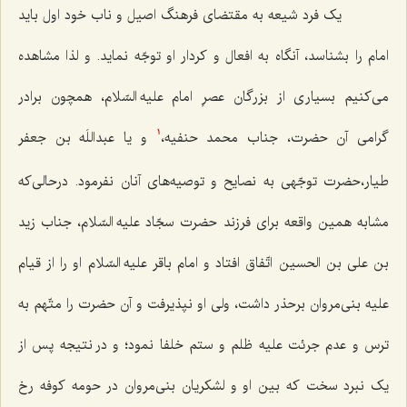
یک فرد شیعه به مقتضای فرهنگ اصیل و ناب خود اول باید
امام را بشناسد، آنگاه به افعال و کردار او توجّه نماید. و لذا مشاهده
می‌کنیم بسیاری از بزرگان عصرِ امام علیه السّلام، همچون برادر
گرامی آن حضرت، جناب محمد حنفیه،
و یا عبداللَه بن جعفر
1
طیار،حضرت توجّهی به نصایح و توصیه‌های آنان نفرمود. درحالی‌که
مشابه همین واقعه برای فرزند حضرت سجّاد علیه السّلام، جناب زید
بن علی بن الحسین اتّفاق افتاد و امام باقر علیه السّلام او را از قیام
علیه بنی‌مروان برحذر داشت، ولی او نپذیرفت و آن حضرت را متّهم به
ترس و عدم جرئت علیه ظلم و ستم خلفا نمود؛ و در نتیجه پس از
یک نبرد سخت که بین او و لشکریان بنی‌مروان در حومه کوفه رخ