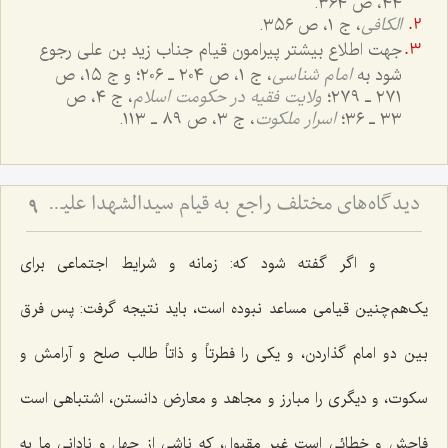
٤٤، ص ٣٦٤.
الکافی
، ج ١، ص ٣٥٦.
جهت اطلاع بیشتر پیرامون قیام جناب زید بن علی رجوع
شود به
امام شناسی
، ج ١، ص ٢٠٤ ـ ٢٠٦؛ و ج ١٥، ص
٢٧١ ـ ٢٧٩؛
ولایت فقیه در حکومت اسلام
، ج ٤، ص
٣٣ ـ ٣٦؛
اسرار ملکوت
، ج ٣، ص ٨٩ ـ ١١٣.
دیدگاه‌های مختلف راجع به قیام سیدالشهدا علیه السلام - بررسی اجمالی هدف قیام امام حسین علیه‌السلام
9
و اگر گفته شود که: زمانه و شرایط اجتماعی برای
یک‌هم‌چنین قیامی مساعد نبوده است، باید نتیجه گرفت: پس فرق
بین دو امام گذاردن، و یکی را فطرتاً و ذاتاً طالب صلح و آرامش و
سکوت، و دیگری را مبارز و مجاهد و معارض دانستن، اشتباهی است
فاحش و خطائی است غیر مقبول، که ناشی از جهل و نادانی ما به