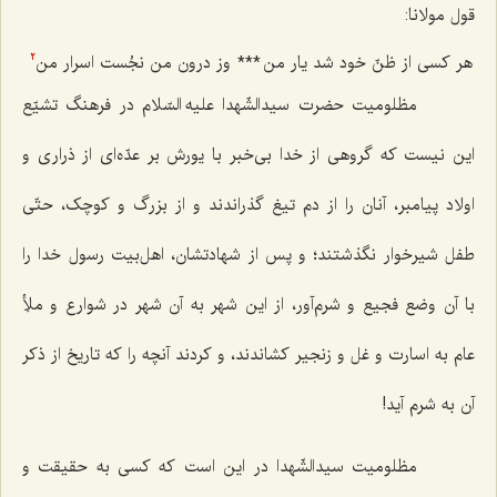
قول مولانا:
هر کسی از ظنّ خود شد یار من
***
وز درون من نجُست اسرار من‌
2
مظلومیت حضرت سیدالشّهدا علیه السّلام در فرهنگ تشیّع
این نیست که گروهی از خدا بی‌خبر با یورش بر عدّه‌ای از ذراری و
اولاد پیامبر، آنان را از دم تیغ گذراندند و از بزرگ و کوچک، حتّی
طفل شیرخوار نگذشتند؛ و پس از شهادتشان، اهل‌بیت رسول خدا را
با آن وضع فجیع و شرم‌آور، از این شهر به آن شهر در شوارع و ملأِ
عام به اسارت و غل و زنجیر کشاندند، و کردند آنچه را که تاریخ از ذکر
آن به شرم آید!
مظلومیت سیدالشّهدا در این است که کسی به حقیقت و