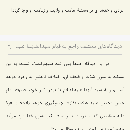
ایرادی و خدشه‌ای بر مسئلۀ امامت و ولایت و زعامت او وارد گردد!!
دیدگاه‌های مختلف راجع به قیام سیدالشهدا علیه السلام - بررسی اجمالی هدف قیام امام حسین علیه‌السلام
6
در این دیدگاه، طبعاً بین ائمه علیهم السّلام نسبت به این
مسئله به میزان شدّت و ضعف آن، اختلاف فاحشی به وجود خواهد
آمد، و رتبۀ سیدالشّهدا علیه السّلام با برادر اکبر خود، حضرت امام
حسن مجتبی علیه السّلام، تفاوت چشم‌گیری خواهد یافت؛ و نعوذ
باللَه منقصتی که از این باب بر سبط اکبر رسول خدا وارد می‌آید
چه‌بسا مسئله امامت او را زیر سؤال می‌برد!!