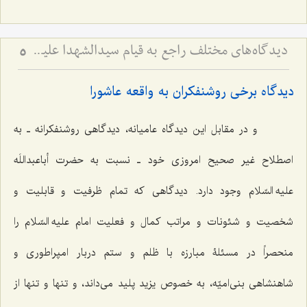
دیدگاه‌های مختلف راجع به قیام سیدالشهدا علیه السلام - بررسی اجمالی هدف قیام امام حسین علیه‌السلام
5
دیدگاه برخی روشنفکران به واقعه عاشورا
و در مقابل این دیدگاه عامیانه، دیدگاهی روشنفکرانه ـ به
اصطلاح غیر صحیح امروزی خود ـ نسبت به حضرت أباعبداللَه
علیه السّلام وجود دارد. دیدگاهی که تمام ظرفیت و قابلیت و
شخصیت و شئونات و مراتب کمال و فعلیت امام علیه السّلام را
منحصراً در مسئلۀ مبارزه با ظلم و ستم دربار امپراطوری و
شاهنشاهی بنی‌امیّه، به خصوص یزید پلید می‌داند، و تنها و تنها از