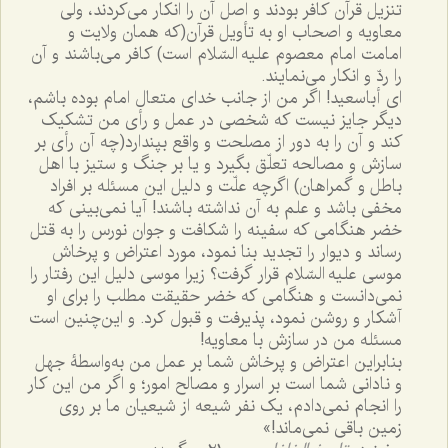
تنزیل قرآن کافر بودند و اصل آن را انکار می‌کردند، ولی
معاویه و اصحاب او به تأویل قرآن(که همان ولایت و
امامت امام معصوم علیه السّلام است) کافر می‌باشند و آن
را ردّ و انکار می‌نمایند.
ای أباسعید! اگر من از جانب خدای متعال امام بوده باشم،
دیگر جایز نیست که شخصی در عمل و رأی من تشکیک
کند و آن را به دور از مصلحت و واقع بپندارد(چه آن رأی بر
سازش و مصالحه تعلّق بگیرد و یا بر جنگ و ستیز با اهل
باطل و گمراهان) اگرچه علّت و دلیل این مسئله بر افراد
مخفی باشد و علم به آن نداشته باشند! آیا نمی‌بینی که
خضر هنگامی که سفینه را شکافت و جوان نورس را به قتل
رساند و دیوار را تجدید بنا نمود، مورد اعتراض و پرخاش
موسی علیه السّلام قرار گرفت؟ زیرا موسی دلیل این رفتار را
نمی‌دانست و هنگامی که خضر حقیقت مطلب را برای او
آشکار و روشن نمود، پذیرفت و قبول کرد. و این‌چنین است
مسئله من در سازش با معاویه!
بنابراین اعتراض و پرخاش شما بر عمل من به‌واسطۀ جهل
و نادانی شما است بر اسرار و مصالح امور؛ و اگر من این کار
را انجام نمی‌دادم، یک نفر شیعه از شیعیان ما بر روی
زمین باقی نمی‌ماند!»