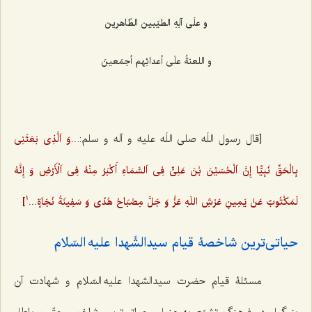
و علَی آلِهِ الطیّبین الطّاهرین‌
و اللعنةُ علَی أعدائِهم أجمَعینَ‌
[قال رسول اللَه صلی اللَه علیه و آله و سلم:.
..وَ اَلَّذِی بَعَثَنِی
بِالْحَقِّ نَبِیًّا إِنَّ اَلْحُسَیْنَ بْنَ عَلِیٍّ فِی اَلسَّمَاءِ أَکْبَرُ مِنْهُ فِی اَلْأَرْضِ وَ إِنَّهُ
لَمَکْتُوبٌ عَنْ یَمِینِ عَرْشِ اللَهِ عَزَّ وَ جَلَّ مِصْبَاحُ هُدًی وَ سَفِینَةُ نَجَاةٍ...
]
1
حیاتی‌ترین شاخصۀ قیام سیدالشّهدا علیه السّلام
مسئلۀ قیام حضرت سیدالشهدا علیه السّلام و شهادت آن