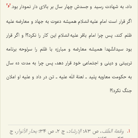
داد، به شهادت رسید و جسدش چهار سال بر بالای دار نمودار بود.
3
2
و
اگر قرار است امام علیه السّلام همیشه دعوت به جهاد و معارضه علیه
ظلم کند، پس چرا امام باقر علیه السّلام این کار را نکرد؟! و اگر قرار
بود سیدالشّهدا همیشه معارضه و مبارزه با ظلم را سرلوحه برنامه
تربیتی و دینی و اجتماعی خود قرار دهد، پس چرا به مدت ده سال
به حکومت معاویه پلید ـ لعنة اللَه علیه ـ تن در داد و علیه او اعلان
جنگ نکرد؟!
وقعة الطّف
، ص ٨٣؛
الإرشاد
، ج ٢، ص ٣٤؛
بحار الأنوار
، ج