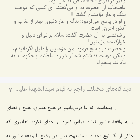
و نیز در
تاریخ الخلفاء
، ص ٢١٠می‌گوید:
«اصحاب آن حضرت به او می‌گفتند: ای کسی که موجب
ننگ و عار مؤمنین گشتی!!
و او در پاسخ می‌فرمود: ننگ و عار دنیوی بهتر از عذاب و
آتش اخروی است.
و شخصی به آن حضرت گفت: سلام بر تو ای ذلیل و
خوارکننده مؤمنین!
و حضرت در پاسخ فرمود: من مؤمنین را ذلیل نگردانیدم،
ولیکن دوست نداشتم شما را در راه سلطنت و حکومت، به
باد فنا بدهم!»
دیدگاه‌های مختلف راجع به قیام سیدالشهدا علیه السلام - بررسی اجمالی هدف قیام امام حسین علیه‌السلام
7
از اینجاست که ما درمی‌یابیم در هیچ عصری، هیچ واقعه‌ای
را به واقعۀ عاشورا نباید قیاس نمود، و خدای نکرده تعابیری که
حاکی از یک نوع وحدت و مشابهت بین این وقایع با واقعه عاشورا به