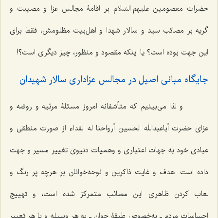
حضرات معصومین علیهم السّلام بر اقامۀ مجالس عزا و مصیبت و
گریه بر مصائب سید و سالار شهدا و اهل‌بیت مظلومش، فقط برای
این جهت بوده است؟ یا اینکه مقصود و منظور، چیز دیگری است؟!
جایگاه مبانی اصیل در مجالس عزاداری سالار شهیدان
و لذا می‌بینیم که متأسّفانه امروز مسئلۀ مرثیه و روضه و
عزای حضرت أباعبداللَه الحسین أرواحنا له الفداء از صورت منطقی و
عبادی خود به جهات اعتباری و وهمیات دنیوی تغییر مسیر و جهت
داده است. هدف و غایت ذاکرین و نوحه‌خوانان بر هرچه پر رنگ و
لعاب کردن ظاهری این مصائب متمرکز شده است، و تهییج
احساسات مردم ـ به‌خصوص طبقۀ جوان ـ به هر وسیله و با هر تعبیر