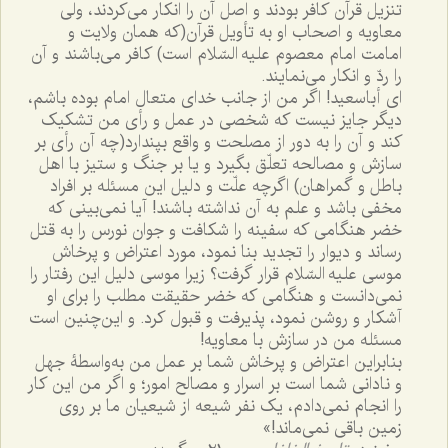
تنزیل قرآن کافر بودند و اصل آن را انکار می‌کردند، ولی
معاویه و اصحاب او به تأویل قرآن(که همان ولایت و
امامت امام معصوم علیه السّلام است) کافر می‌باشند و آن
را ردّ و انکار می‌نمایند.
ای أباسعید! اگر من از جانب خدای متعال امام بوده باشم،
دیگر جایز نیست که شخصی در عمل و رأی من تشکیک
کند و آن را به دور از مصلحت و واقع بپندارد(چه آن رأی بر
سازش و مصالحه تعلّق بگیرد و یا بر جنگ و ستیز با اهل
باطل و گمراهان) اگرچه علّت و دلیل این مسئله بر افراد
مخفی باشد و علم به آن نداشته باشند! آیا نمی‌بینی که
خضر هنگامی که سفینه را شکافت و جوان نورس را به قتل
رساند و دیوار را تجدید بنا نمود، مورد اعتراض و پرخاش
موسی علیه السّلام قرار گرفت؟ زیرا موسی دلیل این رفتار را
نمی‌دانست و هنگامی که خضر حقیقت مطلب را برای او
آشکار و روشن نمود، پذیرفت و قبول کرد. و این‌چنین است
مسئله من در سازش با معاویه!
بنابراین اعتراض و پرخاش شما بر عمل من به‌واسطۀ جهل
و نادانی شما است بر اسرار و مصالح امور؛ و اگر من این کار
را انجام نمی‌دادم، یک نفر شیعه از شیعیان ما بر روی
زمین باقی نمی‌ماند!»