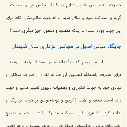
حضرات معصومین علیهم السّلام بر اقامۀ مجالس عزا و مصیبت و
گریه بر مصائب سید و سالار شهدا و اهل‌بیت مظلومش، فقط برای
این جهت بوده است؟ یا اینکه مقصود و منظور، چیز دیگری است؟!
جایگاه مبانی اصیل در مجالس عزاداری سالار شهیدان
و لذا می‌بینیم که متأسّفانه امروز مسئلۀ مرثیه و روضه و
عزای حضرت أباعبداللَه الحسین أرواحنا له الفداء از صورت منطقی و
عبادی خود به جهات اعتباری و وهمیات دنیوی تغییر مسیر و جهت
داده است. هدف و غایت ذاکرین و نوحه‌خوانان بر هرچه پر رنگ و
لعاب کردن ظاهری این مصائب متمرکز شده است، و تهییج
احساسات مردم ـ به‌خصوص طبقۀ جوان ـ به هر وسیله و با هر تعبیر