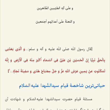
و علَی آلِهِ الطیّبین الطّاهرین‌
و اللعنةُ علَی أعدائِهم أجمَعینَ‌
[قال رسول اللَه صلی اللَه علیه و آله و سلم:.
..وَ اَلَّذِی بَعَثَنِی
بِالْحَقِّ نَبِیًّا إِنَّ اَلْحُسَیْنَ بْنَ عَلِیٍّ فِی اَلسَّمَاءِ أَکْبَرُ مِنْهُ فِی اَلْأَرْضِ وَ إِنَّهُ
لَمَکْتُوبٌ عَنْ یَمِینِ عَرْشِ اللَهِ عَزَّ وَ جَلَّ مِصْبَاحُ هُدًی وَ سَفِینَةُ نَجَاةٍ...
]
1
حیاتی‌ترین شاخصۀ قیام سیدالشّهدا علیه السّلام
مسئلۀ قیام حضرت سیدالشهدا علیه السّلام و شهادت آن