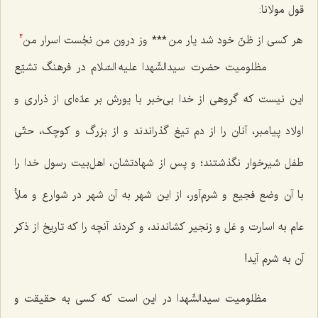
قول مولانا:
هر کسی از ظنّ خود شد یار من
***
وز درون من نجُست اسرار من‌
2
مظلومیت حضرت سیدالشّهدا علیه السّلام در فرهنگ تشیّع
این نیست که گروهی از خدا بی‌خبر با یورش بر عدّه‌ای از ذراری و
اولاد پیامبر، آنان را از دم تیغ گذراندند و از بزرگ و کوچک، حتّی
طفل شیرخوار نگذشتند؛ و پس از شهادتشان، اهل‌بیت رسول خدا را
با آن وضع فجیع و شرم‌آور، از این شهر به آن شهر در شوارع و ملأِ
عام به اسارت و غل و زنجیر کشاندند، و کردند آنچه را که تاریخ از ذکر
آن به شرم آید!
مظلومیت سیدالشّهدا در این است که کسی به حقیقت و