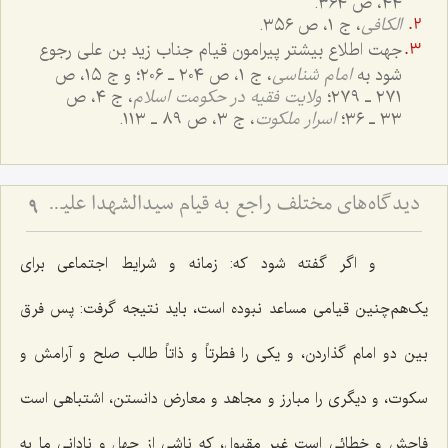
٤٤، ص ٣٦٤.
الکافی
، ج ١، ص ٣٥٦.
جهت اطلاع بیشتر پیرامون قیام جناب زید بن علی رجوع
شود به
امام شناسی
، ج ١، ص ٢٠٤ ـ ٢٠٦؛ و ج ١٥، ص
٢٧١ ـ ٢٧٩؛
ولایت فقیه در حکومت اسلام
، ج ٤، ص
٣٣ ـ ٣٦؛
اسرار ملکوت
، ج ٣، ص ٨٩ ـ ١١٣.
دیدگاه‌های مختلف راجع به قیام سیدالشهدا علیه السلام - بررسی اجمالی هدف قیام امام حسین علیه‌السلام
9
و اگر گفته شود که: زمانه و شرایط اجتماعی برای
یک‌هم‌چنین قیامی مساعد نبوده است، باید نتیجه گرفت: پس فرق
بین دو امام گذاردن، و یکی را فطرتاً و ذاتاً طالب صلح و آرامش و
سکوت، و دیگری را مبارز و مجاهد و معارض دانستن، اشتباهی است
فاحش و خطائی است غیر مقبول، که ناشی از جهل و نادانی ما به