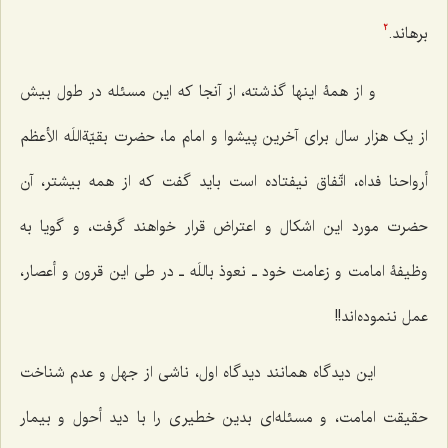
برهاند.
2
و از همۀ اینها گذشته، از آنجا که این مسئله در طول بیش
از یک هزار سال برای آخرین پیشوا و امام ما، حضرت بقیّةاللَه الأعظم
أرواحنا فداه، اتّفاق نیفتاده است باید گفت که از همه بیشتر، آن
حضرت مورد این اشکال و اعتراض قرار خواهند گرفت، و گویا به
وظیفۀ امامت و زعامت خود ـ نعوذ باللَه ـ در طی این قرون و أعصار،
عمل ننموده‌اند!!
این دیدگاه همانند دیدگاه اول، ناشی از جهل و عدم شناخت
حقیقت امامت، و مسئله‌ای بدین خطیری را با دید أحول و بیمار