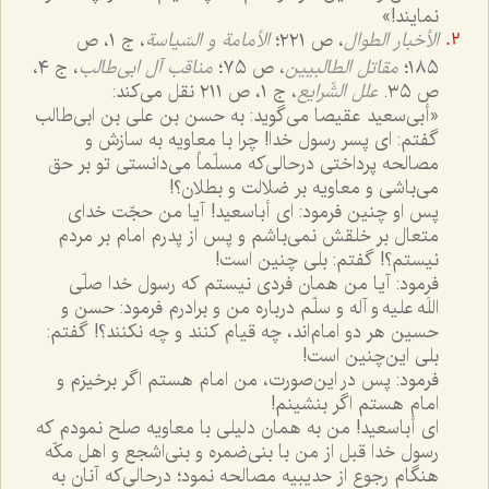
نمایند!»
الأخبار الطوال
، ص ٢٢١؛
الأمامة و السّیاسة
، ج ١، ص
١٨٥؛
مقاتل الطالبیین
، ص ٧٥؛
مناقب آل ابی‌طالب
، ج ٤،
ص ٣٥.
علل الشّرایع
، ج ١، ص ٢١١ نقل می‌کند:
«أبی‌سعید عقیصا می‌گوید: به حسن بن علی بن ابی‌طالب
گفتم: ای پسر رسول خدا! چرا با معاویه به سازش و
مصالحه پرداختی درحالی‌که مسلّماً می‌دانستی تو بر حق
می‌باشی و معاویه بر ضلالت و بطلان؟!
پس او چنین فرمود: ای أباسعید! آیا من حجّت خدای
متعال بر خلقش نمی‌باشم و پس از پدرم امام بر مردم
نیستم؟! گفتم: بلی چنین است!
فرمود: آیا من همان فردی نیستم که رسول خدا صلّی
اللَه علیه و آله و سلّم درباره من و برادرم فرمود: حسن و
حسین هر دو امام‌اند، چه قیام کنند و چه نکنند؟! گفتم:
بلی این‌چنین است!
فرمود: پس در این‌صورت، من امام هستم اگر برخیزم و
امام هستم اگر بنشینم!
ای أباسعید! من به همان دلیلی با معاویه صلح نمودم که
رسول خدا قبل از من با بنی‌ضمره و بنی‌اشجع و اهل مکّه
هنگام رجوع از حدیبیه مصالحه نمود؛ درحالی‌که آنان به