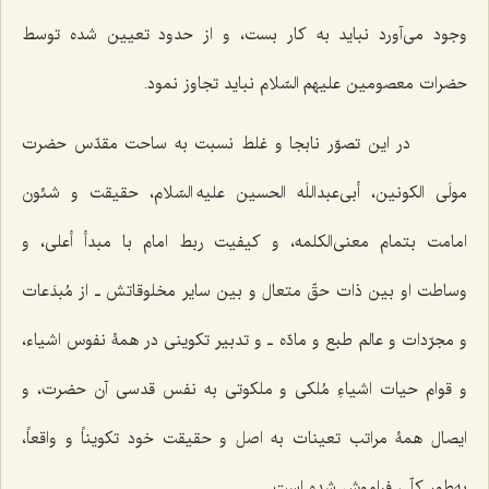
وجود می‌آورد نباید به کار بست، و از حدود تعیین شده توسط
حضرات معصومین علیهم السّلام نباید تجاوز نمود.
در این تصوّر نابجا و غلط نسبت به ساحت مقدّس حضرت
مولَی الکونین، أبی‌عبداللَه الحسین علیه السّلام، حقیقت و شئون
امامت بتمام معنی‌الکلمه، و کیفیت ربط امام با مبدأ أعلی، و
وساطت او بین ذات حقّ متعال و بین سایر مخلوقاتش ـ از مُبدَعات
و مجرّدات و عالم طبع و مادّه ـ و تدبیر تکوینی در همۀ نفوس اشیاء،
و قوام حیات اشیاءِ مُلکی و ملکوتی به نفس قدسی آن حضرت، و
ایصال همۀ مراتب تعینات به اصل و حقیقت خود تکویناً و واقعاً،
به‌طور کلّی فراموش شده است.