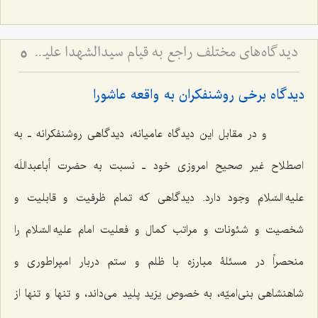
دیدگاه‌های مختلف راجع به قیام سیدالشهدا علیه السلام - بررسی اجمالی هدف قیام امام حسین علیه‌السلام
5
دیدگاه برخی روشنفکران به واقعه عاشورا
و در مقابل این دیدگاه عامیانه، دیدگاهی روشنفکرانه ـ به
اصطلاح غیر صحیح امروزی خود ـ نسبت به حضرت أباعبداللَه
علیه السّلام وجود دارد. دیدگاهی که تمام ظرفیت و قابلیت و
شخصیت و شئونات و مراتب کمال و فعلیت امام علیه السّلام را
منحصراً در مسئلۀ مبارزه با ظلم و ستم دربار امپراطوری و
شاهنشاهی بنی‌امیّه، به خصوص یزید پلید می‌داند، و تنها و تنها از