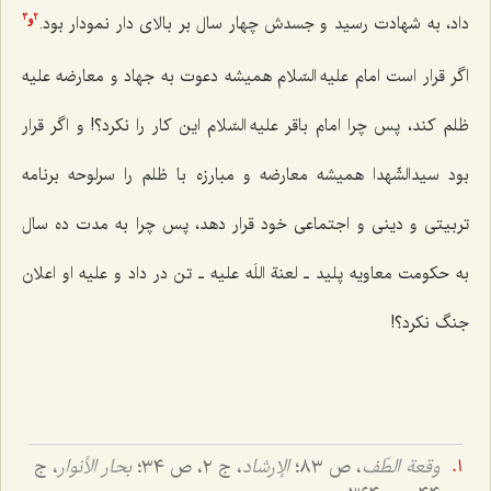
داد، به شهادت رسید و جسدش چهار سال بر بالای دار نمودار بود.
3
2
و
اگر قرار است امام علیه السّلام همیشه دعوت به جهاد و معارضه علیه
ظلم کند، پس چرا امام باقر علیه السّلام این کار را نکرد؟! و اگر قرار
بود سیدالشّهدا همیشه معارضه و مبارزه با ظلم را سرلوحه برنامه
تربیتی و دینی و اجتماعی خود قرار دهد، پس چرا به مدت ده سال
به حکومت معاویه پلید ـ لعنة اللَه علیه ـ تن در داد و علیه او اعلان
جنگ نکرد؟!
وقعة الطّف
، ص ٨٣؛
الإرشاد
، ج ٢، ص ٣٤؛
بحار الأنوار
، ج