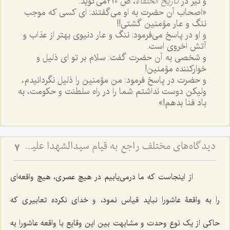
و نیز در
تاریخ الخلفاء
، ص ٢١٠می‌گوید:
«اصحاب آن حضرت به او می‌گفتند: ای کسی که موجب
ننگ و عار مؤمنین گشتی!!
و او در پاسخ می‌فرمود: ننگ و عار دنیوی بهتر از عذاب و
آتش اخروی است.
و شخصی به آن حضرت گفت: سلام بر تو ای ذلیل و
خوارکننده مؤمنین!
و حضرت در پاسخ فرمود: من مؤمنین را ذلیل نگردانیدم،
ولیکن دوست نداشتم شما را در راه سلطنت و حکومت، به
باد فنا بدهم!»
دیدگاه‌های مختلف راجع به قیام سیدالشهدا علیه السلام - بررسی اجمالی هدف قیام امام حسین علیه‌السلام
7
از اینجاست که ما درمی‌یابیم در هیچ عصری، هیچ واقعه‌ای
را به واقعۀ عاشورا نباید قیاس نمود، و خدای نکرده تعابیری که
حاکی از یک نوع وحدت و مشابهت بین این وقایع با واقعه عاشورا به