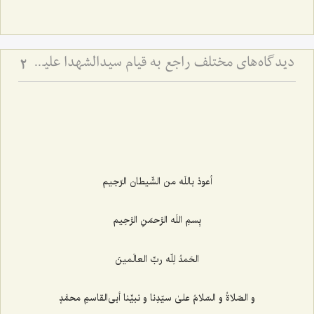
دیدگاه‌های مختلف راجع به قیام سیدالشهدا علیه السلام - بررسی اجمالی هدف قیام امام حسین علیه‌السلام
2
أعوذ باللَه من الشّیطان الرّجیم‌
بِسمِ اللَه الرَّحمَنِ الرَّحِیم‌
الحَمدُ لِلّه ربِّ العالَمینَ
و الصّلاةُ و السّلامُ علیٰ سیّدِنا و نبیِّنا أبی‌القاسمِ محمَّدٍ