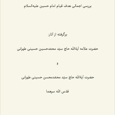
بررسی اجمالی هدف قیام امام حسین علیه‌السلام
برگرفته از آثار:
حضرت علاّمه آیةاللَه حاج سیّد محمّدحسین حسینی طهرانی
و
حضرت آیةاللَه حاج سیّد محمّدمحسن حسینی طهرانی
قدّس اللَه سرهما