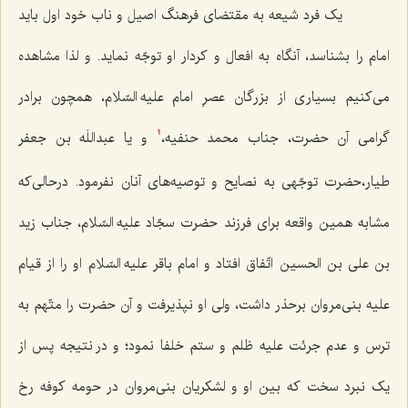
یک فرد شیعه به مقتضای فرهنگ اصیل و ناب خود اول باید
امام را بشناسد، آنگاه به افعال و کردار او توجّه نماید. و لذا مشاهده
می‌کنیم بسیاری از بزرگان عصرِ امام علیه السّلام، همچون برادر
گرامی آن حضرت، جناب محمد حنفیه،
و یا عبداللَه بن جعفر
1
طیار،حضرت توجّهی به نصایح و توصیه‌های آنان نفرمود. درحالی‌که
مشابه همین واقعه برای فرزند حضرت سجّاد علیه السّلام، جناب زید
بن علی بن الحسین اتّفاق افتاد و امام باقر علیه السّلام او را از قیام
علیه بنی‌مروان برحذر داشت، ولی او نپذیرفت و آن حضرت را متّهم به
ترس و عدم جرئت علیه ظلم و ستم خلفا نمود؛ و در نتیجه پس از
یک نبرد سخت که بین او و لشکریان بنی‌مروان در حومه کوفه رخ