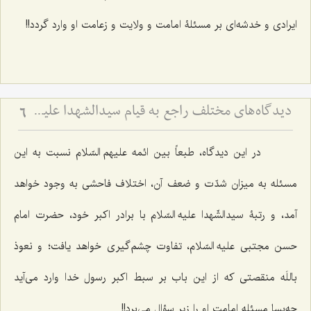
ایرادی و خدشه‌ای بر مسئلۀ امامت و ولایت و زعامت او وارد گردد!!
دیدگاه‌های مختلف راجع به قیام سیدالشهدا علیه السلام - بررسی اجمالی هدف قیام امام حسین علیه‌السلام
6
در این دیدگاه، طبعاً بین ائمه علیهم السّلام نسبت به این
مسئله به میزان شدّت و ضعف آن، اختلاف فاحشی به وجود خواهد
آمد، و رتبۀ سیدالشّهدا علیه السّلام با برادر اکبر خود، حضرت امام
حسن مجتبی علیه السّلام، تفاوت چشم‌گیری خواهد یافت؛ و نعوذ
باللَه منقصتی که از این باب بر سبط اکبر رسول خدا وارد می‌آید
چه‌بسا مسئله امامت او را زیر سؤال می‌برد!!