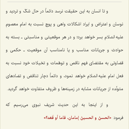
و تا انسان به این حقیقت نرسد دائماً در حال شکّ و تردید و
نوسان و اعتراض و ایراد اشکالات واهی و پوچ نسبت به امام معصوم
علیه السّلام بسر خواهد برد؛ و در هر موقعیتی و مناسبتی ـ بسته به
حوادث و جریانات مناسب و یا نامناسب آن موقعیت ـ حکمی و
قضاوتی به مقتضای فهم ناقص و توهّمات و تخیلات خود نسبت به
فعل امام علیه السّلام خواهد نمود، و دائماً دچار تناقض و تضادهای
متولّده از جریانات مشابه در زمینه‌ها و ظروف متفاوت خواهد گردید.
و از اینجا به این حدیث شریف نبوی می‌رسیم که
فرمود:
«الحسنُ و الحسینُ إمامان، قاما أو قَعَدا!»