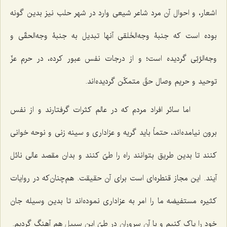
اشعار، و احوال آن مرد شاعر شیعی وارد در شهر حلب نیز بدین گونه
بوده است که جنبۀ وجه‌الخَلقی آنها تبدیل به جنبۀ وجه‌الحقّی و
وجه‌الرَّبّی گردیده است؛ و از درجات نفس عبور کرده، در حرم عزّ
توحید و حریم وصال حقّ متمکّن گردیده‌اند.
اما سائر افراد مردم که در عالم کثرات گرفتارند و از نفس
برون نیامده‌اند، حتماً باید گریه و عزاداری و سینه زنی و نوحه خوانی
کنند تا بدین طریق بتوانند راه را طیّ کنند و بدان مقصد عالی نائل
آیند. این مجاز قنطره‌ای است برای آن حقیقت. هم‌چنان‌که در روایات
کثیره مستفیضه ما را امر به عزاداری نموده‌اند تا بدین وسیله جان
خود را پاک کنیم و با آن سروران در طیّ این سبیل هم آهنگ گردیم.