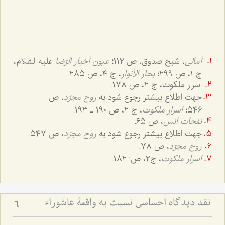
أمالی
، شیخ صدوق، ص ١١٢؛
عیون أخبار الرّضا
علیه السّلام،
ج ١، ص ٢٩٩؛
بحار الأنوار
، ج ٤، ص ٢٨٥.
اسرار ملکوت، ج ٢، ص ١٧٨.
جهت اطلاع بیشتر رجوع شود به
روح مجرّد
، ص
٥٤٦؛
اسرار ملکوت
، ج ٢، ص ١٩٠ ـ ١٩٣.
نفحات انس
، ص ٦٥.
جهت اطلاع بیشتر رجوع شود به
روح مجرّد
، ص ٥٤٧.
روح مجرّد
، ص ٧٨.
اسرار ملکوت
، ج‌٢، ص: ١٨٢.
نقد دیدگاه احساسی نسبت به واقعۀ عاشوراء
6