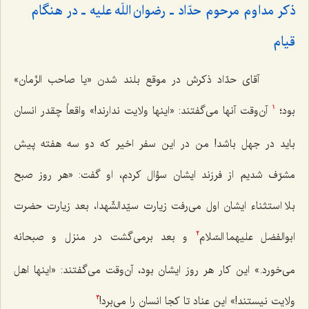
ذکر مداوم مرحوم حدّاد ـ رضوان اللَه علیه ـ در هنگام
قیام‌
آقای حدّاد ذکرش در موقع بلند شدن «یا صاحب الزّمان»
بود؛
آن‌وقت آنها می‌گفتند: «اینها ولایت ندارند!» واقعاً چقدر انسان
1
باید در جهل باشد! من در این سفر اخیر که دو سه هفته پیش
مشرّف شدیم از فرزند ایشان سؤال کردم، او گفت: «هر روز صبح
بلا استثناء ایشان اول می‌رفت زیارت سیّدالشّهدا، بعد زیارت حضرت
ابوالفضل علیهما السّلام‌
و بعد برمی‌گشت در منزل و صبحانه
2
می‌خورد.» این کار هر روز ایشان بود، آن‌وقت می‌گفتند: «اینها اهل
ولایت نیستند!» این عناد تا کجا انسان را می‌برد!
3