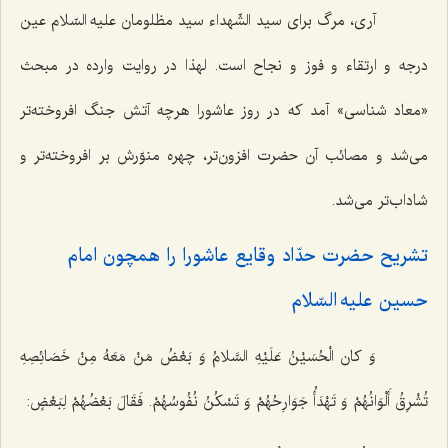
آری، مرگ برای سید الشّهداء سید مظلومان علیه السّلام عین
درجه و ارتقاء و فوز و نجاح است. لهذا در روایت وارده در مبحث
«معاد شناسی» آمد که در روز عاشورا هرچه آتش جنگ افروخته‌تر
می‌شد و مصائب آن حضرت افزون‌تر، چهره منوّرش بر افروخته‌تر و
شاداب‌تر می‌شد.
تشریح حضرت حدّاد وقایع عاشورا را همچون امام
حسین علیه السّلام‌
وَ کان الْحُسَیْنُ عَلَیْهِ السَّلامُ وَ بَعْضُ مَنْ مَعَهُ مِنْ خَصَائِصِهِ
تُشْرِقُ أَلْوَانُهُمْ وَ تَهْدَأُ جَوَارِحُهُمْ وَ تَسْکُنُ نُفُوسُهُمْ. فَقَالَ بَعْضُهُمْ لِبَعْضٍ: