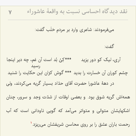
نقد دیدگاه احساسی نسبت به واقعۀ عاشوراء
7
می‌فرمودند: شاعری وارد بر مردم حَلَب گفت:
گفت:
آری، لیک کو دور یزید
***
کِیْ بُد است آن غم، چه دیر اینجا
رسید
چشم کوران آن خسارت را بدید
***
گوش کرّان این حکایت را شنید
در دهۀ عاشورا حضرت آقای حدّاد بسیار گریه می‌کردند، ولی
همه‌اش گریه شوق بود. و بعضی اوقات از شدّت وَجد و سرور، چنان
اشکهایشان متوالی و متواتر می‌آمد که گویی ناودانی است که آب
رحمت باران عشق را بر روی محاسن شریفشان می‌ریزد.
1