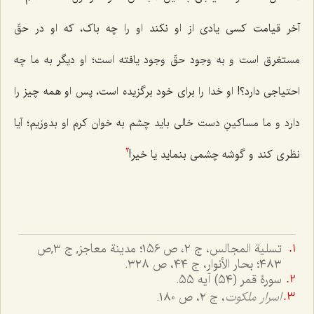
آخر قیامت کسی یادی از او نکند او را چه باک، که او در حقّ
مستغرق است و به وجود حقّ وجود یافته است؛ او دیگر به ما چه
احتیاجی دارد؟! او خدا را برای خود برگزیده است، پس او همه چیز را
دارد و ما مساکینِ دست خالی باید چشم به خوان کرم او بدوزیم؛ آیا
نظری کند و گوشه چشمی بنماید یا خیر!
3
تسلیة المجالس، ج ٢، ص ١٥٦؛ مدینة معاجز, ج ۳,ص
۴۸۳؛ بحار الأنوار، ج ٤٤، ص ٣٢٨.
سورۀ قمر (٥٤) آیه ٥٥.
اسرار ملکوت
، ج ٢، ص ١٨٠.