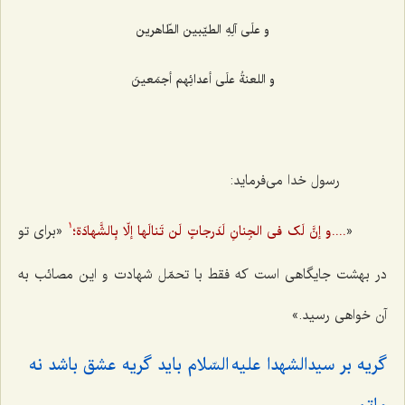
و علَی آلِهِ الطیّبین الطّاهرین‌
و اللعنةُ علَی أعدائِهم أجمَعینَ‌
رسول خدا می‌فرماید:
«
«برای تو
....و إنَّ لَک فی الجِنانِ لَدَرجاتٍ لَن تَنالَها إلّا بِالشَّهادَة؛
1
در بهشت جایگاهی است که فقط با تحمّل شهادت و این مصائب به
آن خواهی رسید.»
گریه بر سیدالشهدا علیه السّلام باید گریه عشق باشد نه