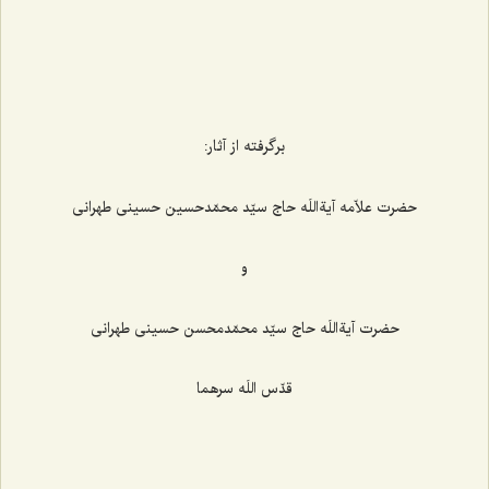
برگرفته از آثار:
حضرت علاّمه آیةاللَه حاج سیّد محمّدحسین حسینی طهرانی
و
حضرت آیةاللَه حاج سیّد محمّدمحسن حسینی طهرانی
قدّس اللَه سرهما