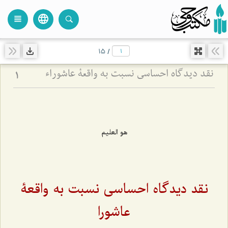
language
view_headline
close
search
15
/
نقد دیدگاه احساسی نسبت به واقعۀ عاشوراء
1
هو العلیم
نقد دیدگاه احساسی نسبت به واقعۀ
عاشورا