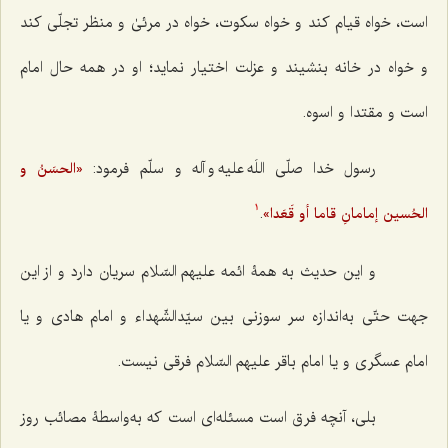
است، خواه قیام کند و خواه سکوت، خواه در مرئیٰ و منظر تجلّی کند
و خواه در خانه بنشیند و عزلت اختیار نماید؛ او در همه حال امام
است و مقتدا و اسوه.
رسول خدا صلّی اللَه علیه و آله و سلّم فرمود:
«الحسَنُ و
.
الحُسین إمامانِ قاما أو قَعَدا»
1
و این حدیث به همۀ ائمه علیهم السّلام سریان دارد و از این
جهت حتّی به‌اندازه سر سوزنی بین سیّدالشّهداء و امام هادی و یا
امام عسگری و یا امام باقر علیهم السّلام فرقی نیست.
بلی، آنچه فرق است مسئله‌ای است که به‌واسطۀ مصائب روز