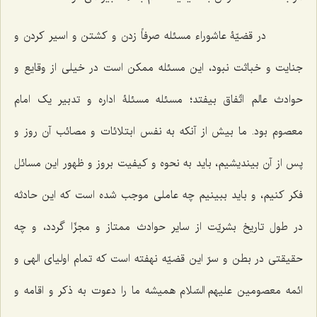
در قضیّۀ عاشوراء مسئله صرفاً زدن و کشتن و اسیر کردن و
جنایت و خباثت نبود، این مسئله ممکن است در خیلی از وقایع و
حوادث عالم اتّفاق بیفتد؛ مسئله مسئلۀ اداره و تدبیر یک امام
معصوم بود. ما بیش از آنکه به نفس ابتلائات و مصائب آن روز و
پس از آن بیندیشیم، باید به نحوه و کیفیت بروز و ظهور این مسائل
فکر کنیم، و باید ببینیم چه عاملی موجب شده است که این حادثه
در طول تاریخ بشریّت از سایر حوادث ممتاز و مجزّا گردد، و چه
حقیقتی در بطن و سرّ این قضیّه نهفته است که تمام اولیای الهی و
ائمه معصومین علیهم السّلام همیشه ما را دعوت به ذکر و اقامه و