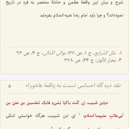
شرح و بیان این واقعۀ عظمیٰ و حادثۀ منحصر به فرد در تاریخ
نموده‌اند؟ و چرا باید امام رضا علیه السّلام بفرماید:
علل الشّرایع
، ج ١، ص ٢١١؛
عوالی اللّئالی
، ج ٤، ص ٩٣.
بحار الأنوار، ج ٤٤، ص ٣٢٨.
نقد دیدگاه احساسی نسبت به واقعۀ عاشوراء
5
«یابنَ شَبیب، إن کُنتَ باکیًا لِشی‌ءٍ فَابکِ للحُسین بنِ علیّ بن
ای ابن شبیب، هرگاه خواستی اشکی
أبی‌طالبٍ علیهما السّلام؛
1
2