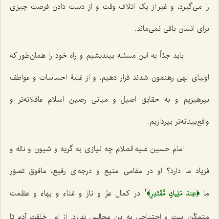
را می‌گیرد، و غیر از یک اتلاف وقت و از دست دادن فرصت چیزی
برای انسان باقی نمی‌ماند.
باید جدّاً به این مسئله بیندیشیم و راه خود را همان‌طور که
اولیای الهی رهنمون شدند قرار دهیم، و از غلبۀ احساسات و عواطف
بپرهیزیم و به حقایق اصیل و مبانی رصین اسلام عاقلانه‌تر و
واقع‌بینانه‌تر بپردازیم.
امام حسین علیه السّلام چه نیازی به گریه و شیون و ناله و
فریاد ما دارد؟ او در مقامی منیع و درجه‌ای رفیع، مافوق تصوّر
﴿عِندَ مَلِيكٖ مُّقۡتَدِرِ﴾
ما
در کمال عزّ و ناز و غناء و بهاء و عظمت
2
متمکّن است و احتیاجی به این مجالس ندارد. از اول خلقت آدم تا