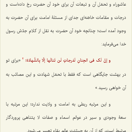
عاشوراء و تحمّل آن و تبعات آن برای خود آن حضرت رخ داده‌است و
درجات و مقامات خاصّه‌ای جدای از مسئلۀ امامت برای آن حضرت به
وجود آمده است؛ چنانچه خود آن حضرت به نقل از کلام جدّش رسول
خدا می‌فرماید:
«برای تو
و إنَّ لَک فی الجِنانِ لَدَرجاتٍ لَن تَنالَها إلّا بِالشَّهادَة؛
2
در بهشت جایگاهی است که فقط با تحمّل شهادت و این مصائب به
آن خواهی رسید.»
و این مرتبه ربطی به امامت و ولایت ندارد؛ این مرتبه با
سعۀ وجودی و سیر در عوالم اسماء و صفات لا یتناهی پروردگار
مرتبط است، که از آن به حیثیّت عالم بقاء تعبیر می‌شود.