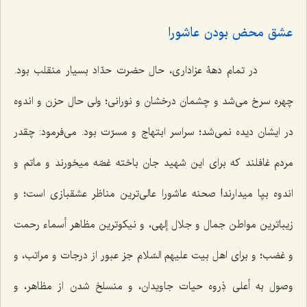
عشق محض بودن عاشورا
در تمام دهۀ عزاداری، حال حضرت حدّاد بسیار منقلب بود.
چهره سرخ می‌شد و چشمان درخشان و نورانی؛ ولی حال حزن و اندوه
در ایشان دیده نمی‌شد؛ سراسر ابتهاج و مسرّت بود. می‌فرمود: چقدر
مردم غافلند که برای این شهید جان باخته غصّه میخورند و ماتم و
اندوه بپا میدارند! صحنه عاشورا عالی‌ترین مناظر عشقبازی است؛ و
زیباترین مواطن جمال و جلال إلهی، و نیکوترین مظاهر أسماء رحمت
و غضب؛ و برای اهل بیت علیهم السّلام جز عبور از درجات و مراتب، و
وصول به أعلی ذِروه حیات جاویدان، و منسلخ شدن از مظاهر، و