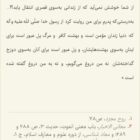
از شما خوشش نمی‌آید که از زندانی به‌سوی قصری انتقال یابد؟!...
به‌درستی‌که پدرم برای من روایت کرد از رسول خدا صلّی اللَه علیه و آله
که: دنیا زندان مؤمن است و بهشت کافر. و مرگ پل عبور است برای
اینان به‌سوی بهشت‌هایشان، و پل عبور است برای آنان به‌سوی دوزخ
گداخته‌شان. نه من دروغ می‌گویم، و نه به من دروغ گفته شده
است.»
روح مجرّد
، ص٧٨.
معانی الاخبار
، باب مَعنی المَوت، حدیث ٣، ص ٢٨٨ و
٢٨٩؛ و
معاد شناسی
، از دوره علوم و معارف اسلام، ج ١،