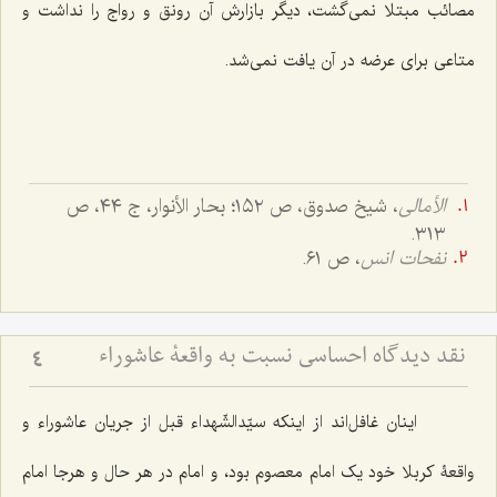
مصائب مبتلا نمی‌گشت، دیگر بازارش آن رونق و رواج را نداشت و
متاعی برای عرضه در آن یافت نمی‌شد.
الأمالی
، شیخ صدوق، ص ١٥٢؛ بحار الأنوار، ج ٤٤، ص
٣١٣.
نفحات انس
، ص ٦١.
نقد دیدگاه احساسی نسبت به واقعۀ عاشوراء
4
اینان غافل‌اند از اینکه سیّدالشّهداء قبل از جریان عاشوراء و
واقعۀ کربلا خود یک امام معصوم بود، و امام در هر حال و هرجا امام