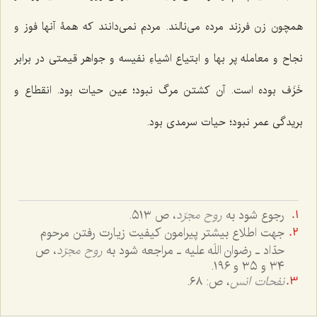
همچون زن فرزند مرده می‌نالند. مردم نمی‌دانند که همۀ آنها فوز و
نجاح و معامله پر بها و ابتیاع اشیاءِ نفیسه و جواهر قیمتی در برابر
خَزَف بوده است. آن کشتن مرگ نبود؛ عین حیات بود. انقطاع و
بریدگی عمر نبود؛ حیات سرمدی بود.
رجوع شود به
روح مجرّد
، ص ٥١٣.
جهت اطلاع بیشتر پیرامون کیفیت زیارت رفتن مرحوم
حدّاد ـ رضوان اللَه علیه ـ مراجعه شود به
روح مجرّد
، ص
٣٤ و ٣٥ و ١٩٦.
نفحات انس
، ص: ٦٨.