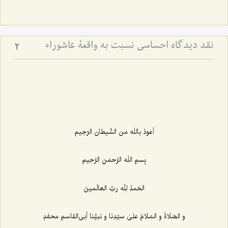
نقد دیدگاه احساسی نسبت به واقعۀ عاشوراء
2
أعوذ باللَه من الشّیطان الرّجیم‌
بِسمِ اللَه الرَّحمَنِ الرَّحِیم‌
الحَمدُ لِلّه ربِّ العالَمینَ
و الصّلاةُ و السّلامُ علیٰ سیّدِنا و نبیِّنا أبی‌القاسمِ محمَّدٍ