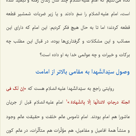
نگاه می‌کنیم که امام علیه السّلام چند سال زندان رفته و تبعید شده
است، امام علیه السّلام را سَمّ دادند و یا زیر ضربات شمشیر قطعه
قطعه کردند؛ اما تا به حال هیچ فکر کردیم: این امام که دارای این
مصائب و این مشکلات و گرفتاری‌ها بوده، در قبال این مطلب چه
برکات و خیرات و چه عوالمی خدا به او داده است؟
وصول سیّدالشّهدا به مقامی بالاتر از امامت‌
روایتی راجع به سیّدالشّهدا علیه السّلام هست که
«إنّ لَکَ فی
امام علیه السّلام قبل از جریان
الجنّة درجاتٍ لاتنالُها إلّا بِالشّهادة.»
1
عاشورا هم امام بودند. امام ناموس عالم خلقت و حقیقت عالم وجود
و منشأ همۀ افاعیل و مفاعیل، هم مؤثِّرات هم متأثِّرات، در عالم کون