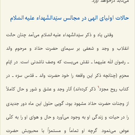
می‌تابد درخواهد آورد.
حالات اولیای الهی در مجالس سیّدالشّهداء علیه السّلام
وقتی یاد و ذکر سیّدالشّهداء علیه السّلام می‌آمد چنان حالت
انقلاب و وجد و شعفی بر سیمای حضرت حدّاد و مرحوم والد
ـ رضوان اللَه علیهما ـ نقش می‌بست که وصف ناشدنی است. در ایّام
محرّم (چنانچه ذکر این واقعه را خود حضرت والد ـ قدّس سرّه ـ در
کتاب روح مجرّد
ذکر کرده‌اند) آثار وجد و عشق و شور و حال کاملاً
6
از وجنات حضرت حدّاد مشهود بود، گویی حلول این ماه دور جدیدی
را در حیات و زندگی او به وجود می‌آورد و حال و هوای او را به کلّی
عوض می‌نمود. گرچه او تماماً و مستمرّاً با محبوبش حضرت