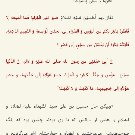
انْظُرُوا لا یُبَالِی بِالْمَوْتِ!
فَقَالَ لهم الْحُسَیْنُ عَلَیْهِ السَّلامُ:
صَبْرًا بَنِی الْکِرَامِ! فَمَا الْمَوْتُ إلّا
قَنْطَرَةٌ یَعْبُرُ بِکُمْ عن الْبُؤْسِ وَ الضَّرَّآءِ إلَی الْجِنَانِ الْوَاسِعَةِ وَ النَّعِیمِ الدَّائِمَةِ.
فَأَیُّکُمْ یَکْرَهُ أَنْ یَنْتَقِلَ مِن سِجْنٍ إلَی قَصْرٍ.!؟
إنَّ أَبِی حَدَّثَنِی عن رسول اللَه صلّی اللَه عَلَیْهِ وَ ءَالِهِ: إنَّ الدُّنْیَا
سِجْنُ الْمُؤْمِنِ وَ جَنَّةُ الْکَافِرِ؛ وَ الْمَوْتُ جِسْرُ هَؤُلَآءِ إلَی جَنَّاتِهِمْ، وَ جِسْرُ
هَؤُلَآءِ إلَی جَحِیمِهِمْ. مَا کَذَبْتُ وَ لا کُذِبْتُ!
2
«ولیکن حال حسین بن علیّ سید الشّهداء علیه الصّلاة و
السّلام و بعضی از یارانش که با وی بودند چنین بود که رنگ
صورت‌هایشان می‌درخشید و اعضاء و جوارحشان آرام می‌گرفت، و