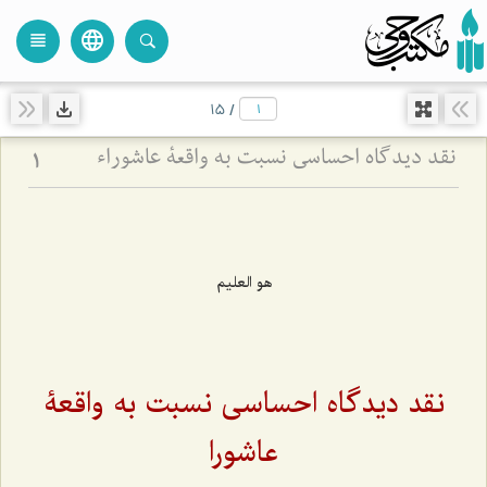
language
view_headline
close
search
15
/
نقد دیدگاه احساسی نسبت به واقعۀ عاشوراء
1
هو العلیم
نقد دیدگاه احساسی نسبت به واقعۀ
عاشورا