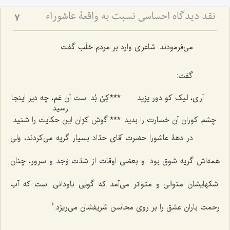
نقد دیدگاه احساسی نسبت به واقعۀ عاشوراء
7
می‌فرمودند: شاعری وارد بر مردم حَلَب گفت:
گفت:
آری، لیک کو دور یزید
***
کِیْ بُد است آن غم، چه دیر اینجا
رسید
چشم کوران آن خسارت را بدید
***
گوش کرّان این حکایت را شنید
در دهۀ عاشورا حضرت آقای حدّاد بسیار گریه می‌کردند، ولی
همه‌اش گریه شوق بود. و بعضی اوقات از شدّت وَجد و سرور، چنان
اشکهایشان متوالی و متواتر می‌آمد که گویی ناودانی است که آب
رحمت باران عشق را بر روی محاسن شریفشان می‌ریزد.
1