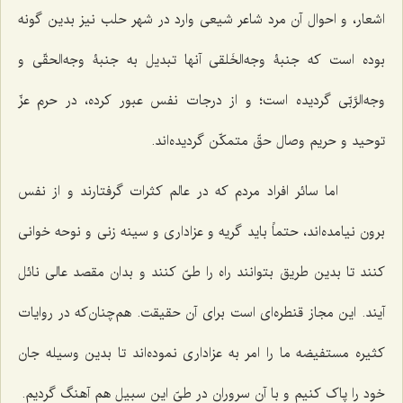
اشعار، و احوال آن مرد شاعر شیعی وارد در شهر حلب نیز بدین گونه
بوده است که جنبۀ وجه‌الخَلقی آنها تبدیل به جنبۀ وجه‌الحقّی و
وجه‌الرَّبّی گردیده است؛ و از درجات نفس عبور کرده، در حرم عزّ
توحید و حریم وصال حقّ متمکّن گردیده‌اند.
اما سائر افراد مردم که در عالم کثرات گرفتارند و از نفس
برون نیامده‌اند، حتماً باید گریه و عزاداری و سینه زنی و نوحه خوانی
کنند تا بدین طریق بتوانند راه را طیّ کنند و بدان مقصد عالی نائل
آیند. این مجاز قنطره‌ای است برای آن حقیقت. هم‌چنان‌که در روایات
کثیره مستفیضه ما را امر به عزاداری نموده‌اند تا بدین وسیله جان
خود را پاک کنیم و با آن سروران در طیّ این سبیل هم آهنگ گردیم.