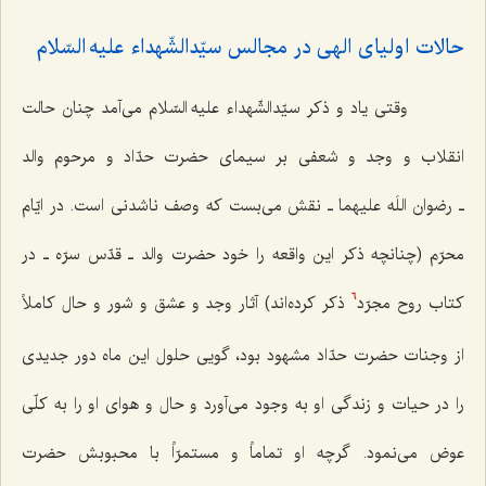
حالات اولیای الهی در مجالس سیّدالشّهداء علیه السّلام
وقتی یاد و ذکر سیّدالشّهداء علیه السّلام می‌آمد چنان حالت
انقلاب و وجد و شعفی بر سیمای حضرت حدّاد و مرحوم والد
ـ رضوان اللَه علیهما ـ نقش می‌بست که وصف ناشدنی است. در ایّام
محرّم (چنانچه ذکر این واقعه را خود حضرت والد ـ قدّس سرّه ـ در
کتاب روح مجرّد
ذکر کرده‌اند) آثار وجد و عشق و شور و حال کاملاً
6
از وجنات حضرت حدّاد مشهود بود، گویی حلول این ماه دور جدیدی
را در حیات و زندگی او به وجود می‌آورد و حال و هوای او را به کلّی
عوض می‌نمود. گرچه او تماماً و مستمرّاً با محبوبش حضرت