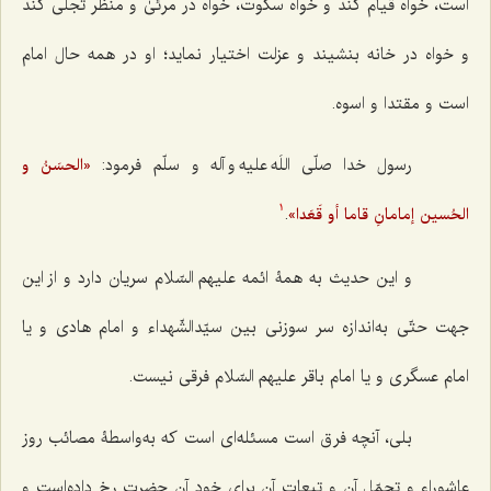
است، خواه قیام کند و خواه سکوت، خواه در مرئیٰ و منظر تجلّی کند
و خواه در خانه بنشیند و عزلت اختیار نماید؛ او در همه حال امام
است و مقتدا و اسوه.
رسول خدا صلّی اللَه علیه و آله و سلّم فرمود:
«الحسَنُ و
.
الحُسین إمامانِ قاما أو قَعَدا»
1
و این حدیث به همۀ ائمه علیهم السّلام سریان دارد و از این
جهت حتّی به‌اندازه سر سوزنی بین سیّدالشّهداء و امام هادی و یا
امام عسگری و یا امام باقر علیهم السّلام فرقی نیست.
بلی، آنچه فرق است مسئله‌ای است که به‌واسطۀ مصائب روز
عاشوراء و تحمّل آن و تبعات آن برای خود آن حضرت رخ داده‌است و