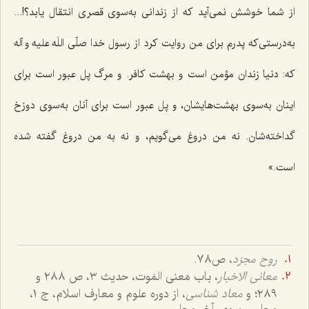
از شما خوشش نمی‌آید که از زندانی به‌سوی قصری انتقال یابد؟!...
به‌درستی‌که پدرم برای من روایت کرد از رسول خدا صلّی اللَه علیه و آله
که: دنیا زندان مؤمن است و بهشت کافر. و مرگ پل عبور است برای
اینان به‌سوی بهشت‌هایشان، و پل عبور است برای آنان به‌سوی دوزخ
گداخته‌شان. نه من دروغ می‌گویم، و نه به من دروغ گفته شده
است.»
روح مجرّد
، ص٧٨.
معانی الاخبار
، باب مَعنی المَوت، حدیث ٣، ص ٢٨٨ و
٢٨٩؛ و
معاد شناسی
، از دوره علوم و معارف اسلام، ج ١،