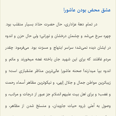
عشق محض بودن عاشورا
در تمام دهۀ عزاداری، حال حضرت حدّاد بسیار منقلب بود.
چهره سرخ می‌شد و چشمان درخشان و نورانی؛ ولی حال حزن و اندوه
در ایشان دیده نمی‌شد؛ سراسر ابتهاج و مسرّت بود. می‌فرمود: چقدر
مردم غافلند که برای این شهید جان باخته غصّه میخورند و ماتم و
اندوه بپا میدارند! صحنه عاشورا عالی‌ترین مناظر عشقبازی است؛ و
زیباترین مواطن جمال و جلال إلهی، و نیکوترین مظاهر أسماء رحمت
و غضب؛ و برای اهل بیت علیهم السّلام جز عبور از درجات و مراتب، و
وصول به أعلی ذِروه حیات جاویدان، و منسلخ شدن از مظاهر، و