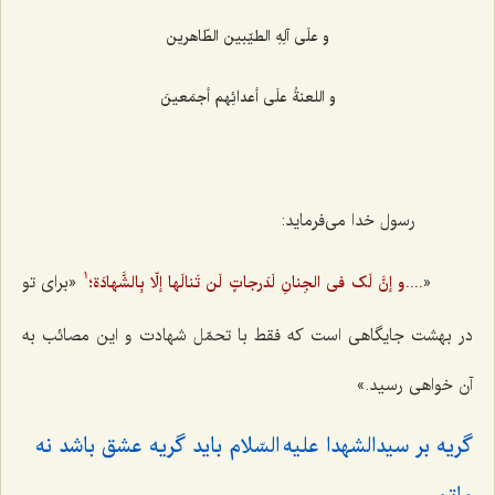
و علَی آلِهِ الطیّبین الطّاهرین‌
و اللعنةُ علَی أعدائِهم أجمَعینَ‌
رسول خدا می‌فرماید:
«
«برای تو
....و إنَّ لَک فی الجِنانِ لَدَرجاتٍ لَن تَنالَها إلّا بِالشَّهادَة؛
1
در بهشت جایگاهی است که فقط با تحمّل شهادت و این مصائب به
آن خواهی رسید.»
گریه بر سیدالشهدا علیه السّلام باید گریه عشق باشد نه