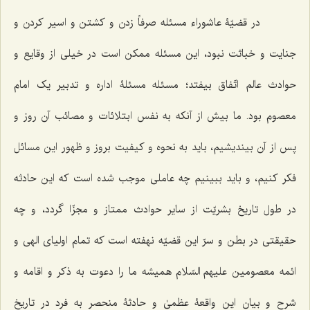
در قضیّۀ عاشوراء مسئله صرفاً زدن و کشتن و اسیر کردن و
جنایت و خباثت نبود، این مسئله ممکن است در خیلی از وقایع و
حوادث عالم اتّفاق بیفتد؛ مسئله مسئلۀ اداره و تدبیر یک امام
معصوم بود. ما بیش از آنکه به نفس ابتلائات و مصائب آن روز و
پس از آن بیندیشیم، باید به نحوه و کیفیت بروز و ظهور این مسائل
فکر کنیم، و باید ببینیم چه عاملی موجب شده است که این حادثه
در طول تاریخ بشریّت از سایر حوادث ممتاز و مجزّا گردد، و چه
حقیقتی در بطن و سرّ این قضیّه نهفته است که تمام اولیای الهی و
ائمه معصومین علیهم السّلام همیشه ما را دعوت به ذکر و اقامه و
شرح و بیان این واقعۀ عظمیٰ و حادثۀ منحصر به فرد در تاریخ