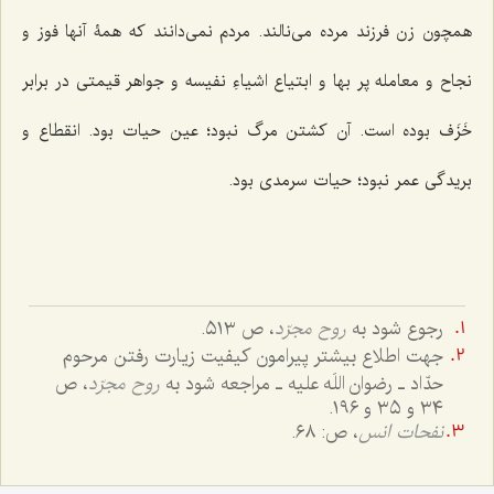
همچون زن فرزند مرده می‌نالند. مردم نمی‌دانند که همۀ آنها فوز و
نجاح و معامله پر بها و ابتیاع اشیاءِ نفیسه و جواهر قیمتی در برابر
خَزَف بوده است. آن کشتن مرگ نبود؛ عین حیات بود. انقطاع و
بریدگی عمر نبود؛ حیات سرمدی بود.
رجوع شود به
روح مجرّد
، ص ٥١٣.
جهت اطلاع بیشتر پیرامون کیفیت زیارت رفتن مرحوم
حدّاد ـ رضوان اللَه علیه ـ مراجعه شود به
روح مجرّد
، ص
٣٤ و ٣٥ و ١٩٦.
نفحات انس
، ص: ٦٨.