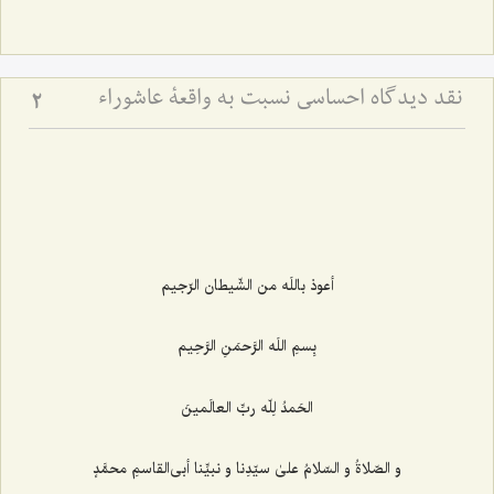
نقد دیدگاه احساسی نسبت به واقعۀ عاشوراء
2
أعوذ باللَه من الشّیطان الرّجیم‌
بِسمِ اللَه الرَّحمَنِ الرَّحِیم‌
الحَمدُ لِلّه ربِّ العالَمینَ
و الصّلاةُ و السّلامُ علیٰ سیّدِنا و نبیِّنا أبی‌القاسمِ محمَّدٍ