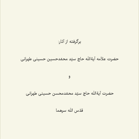
برگرفته از آثار:
حضرت علاّمه آیةاللَه حاج سیّد محمّدحسین حسینی طهرانی
و
حضرت آیةاللَه حاج سیّد محمّدمحسن حسینی طهرانی
قدّس اللَه سرهما