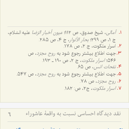
أمالی
، شیخ صدوق، ص ١١٢؛
عیون أخبار الرّضا
علیه السّلام،
ج ١، ص ٢٩٩؛
بحار الأنوار
، ج ٤، ص ٢٨٥.
اسرار ملکوت، ج ٢، ص ١٧٨.
جهت اطلاع بیشتر رجوع شود به
روح مجرّد
، ص
٥٤٦؛
اسرار ملکوت
، ج ٢، ص ١٩٠ ـ ١٩٣.
نفحات انس
، ص ٦٥.
جهت اطلاع بیشتر رجوع شود به
روح مجرّد
، ص ٥٤٧.
روح مجرّد
، ص ٧٨.
اسرار ملکوت
، ج‌٢، ص: ١٨٢.
نقد دیدگاه احساسی نسبت به واقعۀ عاشوراء
6