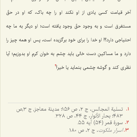
آخر قیامت کسی یادی از او نکند او را چه باک، که او در حقّ
مستغرق است و به وجود حقّ وجود یافته است؛ او دیگر به ما چه
احتیاجی دارد؟! او خدا را برای خود برگزیده است، پس او همه چیز را
دارد و ما مساکینِ دست خالی باید چشم به خوان کرم او بدوزیم؛ آیا
نظری کند و گوشه چشمی بنماید یا خیر!
3
تسلیة المجالس، ج ٢، ص ١٥٦؛ مدینة معاجز, ج ۳,ص
۴۸۳؛ بحار الأنوار، ج ٤٤، ص ٣٢٨.
سورۀ قمر (٥٤) آیه ٥٥.
اسرار ملکوت
، ج ٢، ص ١٨٠.