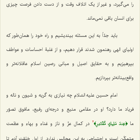
را می‌گیرد، و غیر از یک اتلاف وقت و از دست دادن فرصت چیزی
برای انسان باقی نمی‌ماند.
باید جدّاً به این مسئله بیندیشیم و راه خود را همان‌طور که
اولیای الهی رهنمون شدند قرار دهیم، و از غلبۀ احساسات و عواطف
بپرهیزیم و به حقایق اصیل و مبانی رصین اسلام عاقلانه‌تر و
واقع‌بینانه‌تر بپردازیم.
امام حسین علیه السّلام چه نیازی به گریه و شیون و ناله و
فریاد ما دارد؟ او در مقامی منیع و درجه‌ای رفیع، مافوق تصوّر
﴿عِندَ مَلِيكٖ مُّقۡتَدِرِ﴾
ما
در کمال عزّ و ناز و غناء و بهاء و عظمت
2
متمکّن است و احتیاجی به این مجالس ندارد. از اول خلقت آدم تا