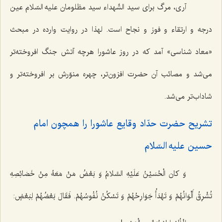
آری، مرگ برای سید الشّهداء سید مظلومان علیه السّلام عین
درجه و ارتقاء و فوز و نجاح است. لهذا در روایت وارده در مبحث
«معاد شناسی» آمد که در روز عاشورا هرچه آتش جنگ افروخته‌تر
می‌شد و مصائب آن حضرت افزون‌تر، چهره منوّرش بر افروخته‌تر و
شاداب‌تر می‌شد.
تشریح حضرت حدّاد وقایع عاشورا را همچون امام
حسین علیه السّلام‌
وَ کان الْحُسَیْنُ عَلَیْهِ السَّلامُ وَ بَعْضُ مَنْ مَعَهُ مِنْ خَصَائِصِهِ
تُشْرِقُ أَلْوَانُهُمْ وَ تَهْدَأُ جَوَارِحُهُمْ وَ تَسْکُنُ نُفُوسُهُمْ. فَقَالَ بَعْضُهُمْ لِبَعْضٍ: