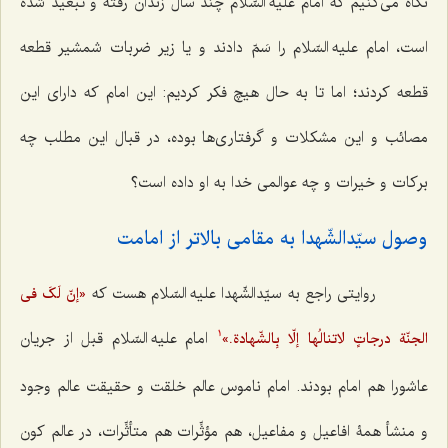
نگاه می‌کنیم که امام علیه السّلام چند سال زندان رفته و تبعید شده
است، امام علیه السّلام را سَمّ دادند و یا زیر ضربات شمشیر قطعه
قطعه کردند؛ اما تا به حال هیچ فکر کردیم: این امام که دارای این
مصائب و این مشکلات و گرفتاری‌ها بوده، در قبال این مطلب چه
برکات و خیرات و چه عوالمی خدا به او داده است؟
وصول سیّدالشّهدا به مقامی بالاتر از امامت‌
روایتی راجع به سیّدالشّهدا علیه السّلام هست که
«إنّ لَکَ فی
امام علیه السّلام قبل از جریان
الجنّة درجاتٍ لاتنالُها إلّا بِالشّهادة.»
1
عاشورا هم امام بودند. امام ناموس عالم خلقت و حقیقت عالم وجود
و منشأ همۀ افاعیل و مفاعیل، هم مؤثِّرات هم متأثِّرات، در عالم کون