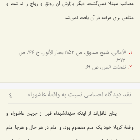
مصائب مبتلا نمی‌گشت، دیگر بازارش آن رونق و رواج را نداشت و
متاعی برای عرضه در آن یافت نمی‌شد.
الأمالی
، شیخ صدوق، ص ١٥٢؛ بحار الأنوار، ج ٤٤، ص
٣١٣.
نفحات انس
، ص ٦١.
نقد دیدگاه احساسی نسبت به واقعۀ عاشوراء
4
اینان غافل‌اند از اینکه سیّدالشّهداء قبل از جریان عاشوراء و
واقعۀ کربلا خود یک امام معصوم بود، و امام در هر حال و هرجا امام