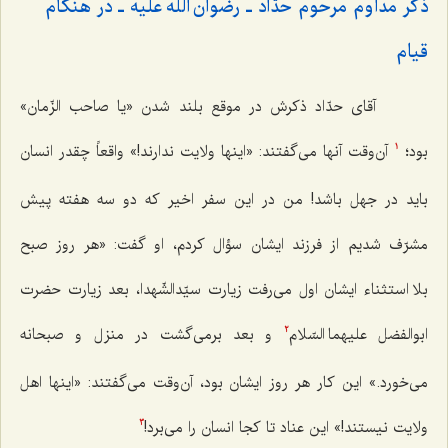
ذکر مداوم مرحوم حدّاد ـ رضوان اللَه علیه ـ در هنگام
قیام‌
آقای حدّاد ذکرش در موقع بلند شدن «یا صاحب الزّمان»
بود؛
آن‌وقت آنها می‌گفتند: «اینها ولایت ندارند!» واقعاً چقدر انسان
1
باید در جهل باشد! من در این سفر اخیر که دو سه هفته پیش
مشرّف شدیم از فرزند ایشان سؤال کردم، او گفت: «هر روز صبح
بلا استثناء ایشان اول می‌رفت زیارت سیّدالشّهدا، بعد زیارت حضرت
ابوالفضل علیهما السّلام‌
و بعد برمی‌گشت در منزل و صبحانه
2
می‌خورد.» این کار هر روز ایشان بود، آن‌وقت می‌گفتند: «اینها اهل
ولایت نیستند!» این عناد تا کجا انسان را می‌برد!
3