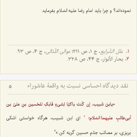
نموده‌اند؟ و چرا باید امام رضا علیه السّلام بفرماید:
علل الشّرایع
، ج ١، ص ٢١١؛
عوالی اللّئالی
، ج ٤، ص ٩٣.
بحار الأنوار، ج ٤٤، ص ٣٢٨.
نقد دیدگاه احساسی نسبت به واقعۀ عاشوراء
5
«یابنَ شَبیب، إن کُنتَ باکیًا لِشی‌ءٍ فَابکِ للحُسین بنِ علیّ بن
ای ابن شبیب، هرگاه خواستی اشکی
أبی‌طالبٍ علیهما السّلام؛
1
بریزی، بر مصائب جدّم حسین گریه کن.»
2