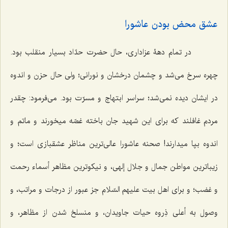
عشق محض بودن عاشورا
در تمام دهۀ عزاداری، حال حضرت حدّاد بسیار منقلب بود.
چهره سرخ می‌شد و چشمان درخشان و نورانی؛ ولی حال حزن و اندوه
در ایشان دیده نمی‌شد؛ سراسر ابتهاج و مسرّت بود. می‌فرمود: چقدر
مردم غافلند که برای این شهید جان باخته غصّه میخورند و ماتم و
اندوه بپا میدارند! صحنه عاشورا عالی‌ترین مناظر عشقبازی است؛ و
زیباترین مواطن جمال و جلال إلهی، و نیکوترین مظاهر أسماء رحمت
و غضب؛ و برای اهل بیت علیهم السّلام جز عبور از درجات و مراتب، و
وصول به أعلی ذِروه حیات جاویدان، و منسلخ شدن از مظاهر، و