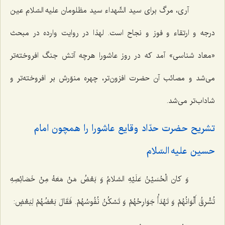
آری، مرگ برای سید الشّهداء سید مظلومان علیه السّلام عین
درجه و ارتقاء و فوز و نجاح است. لهذا در روایت وارده در مبحث
«معاد شناسی» آمد که در روز عاشورا هرچه آتش جنگ افروخته‌تر
می‌شد و مصائب آن حضرت افزون‌تر، چهره منوّرش بر افروخته‌تر و
شاداب‌تر می‌شد.
تشریح حضرت حدّاد وقایع عاشورا را همچون امام
حسین علیه السّلام‌
وَ کان الْحُسَیْنُ عَلَیْهِ السَّلامُ وَ بَعْضُ مَنْ مَعَهُ مِنْ خَصَائِصِهِ
تُشْرِقُ أَلْوَانُهُمْ وَ تَهْدَأُ جَوَارِحُهُمْ وَ تَسْکُنُ نُفُوسُهُمْ. فَقَالَ بَعْضُهُمْ لِبَعْضٍ: