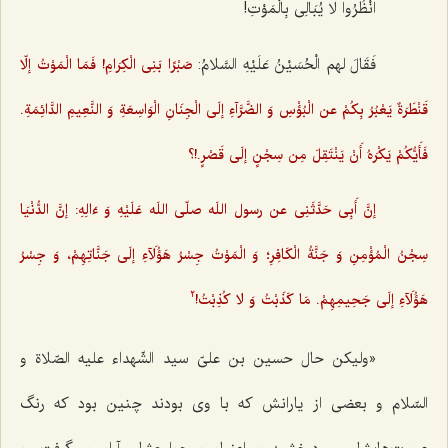
انْظُرُوا لا یُبَالِی بِالْمَوْتِ!
فَقَالَ لهم الْحُسَیْنُ عَلَیْهِ السَّلامُ:
صَبْرًا بَنِی الْکِرَامِ! فَمَا الْمَوْتُ إلّا
قَنْطَرَةٌ یَعْبُرُ بِکُمْ عن الْبُؤْسِ وَ الضَّرَّآءِ إلَی الْجِنَانِ الْوَاسِعَةِ وَ النَّعِیمِ الدَّائِمَةِ.
فَأَیُّکُمْ یَکْرَهُ أَنْ یَنْتَقِلَ مِن سِجْنٍ إلَی قَصْرٍ.!؟
إنَّ أَبِی حَدَّثَنِی عن رسول اللَه صلّی اللَه عَلَیْهِ وَ ءَالِهِ: إنَّ الدُّنْیَا
سِجْنُ الْمُؤْمِنِ وَ جَنَّةُ الْکَافِرِ؛ وَ الْمَوْتُ جِسْرُ هَؤُلَآءِ إلَی جَنَّاتِهِمْ، وَ جِسْرُ
هَؤُلَآءِ إلَی جَحِیمِهِمْ. مَا کَذَبْتُ وَ لا کُذِبْتُ!
2
«ولیکن حال حسین بن علیّ سید الشّهداء علیه الصّلاة و
السّلام و بعضی از یارانش که با وی بودند چنین بود که رنگ