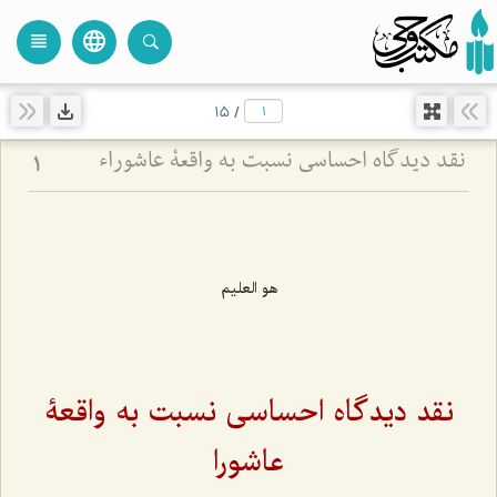
language
view_headline
close
search
15
/
نقد دیدگاه احساسی نسبت به واقعۀ عاشوراء
1
هو العلیم
نقد دیدگاه احساسی نسبت به واقعۀ
عاشورا