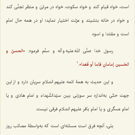
است، خواه قیام کند و خواه سکوت، خواه در مرئیٰ و منظر تجلّی کند
و خواه در خانه بنشیند و عزلت اختیار نماید؛ او در همه حال امام
است و مقتدا و اسوه.
رسول خدا صلّی اللَه علیه و آله و سلّم فرمود:
«الحسَنُ و
.
الحُسین إمامانِ قاما أو قَعَدا»
1
و این حدیث به همۀ ائمه علیهم السّلام سریان دارد و از این
جهت حتّی به‌اندازه سر سوزنی بین سیّدالشّهداء و امام هادی و یا
امام عسگری و یا امام باقر علیهم السّلام فرقی نیست.
بلی، آنچه فرق است مسئله‌ای است که به‌واسطۀ مصائب روز