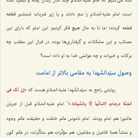
نگاه می‌کنیم که امام علیه السّلام چند سال زندان رفته و تبعید شده
است، امام علیه السّلام را سَمّ دادند و یا زیر ضربات شمشیر قطعه
قطعه کردند؛ اما تا به حال هیچ فکر کردیم: این امام که دارای این
مصائب و این مشکلات و گرفتاری‌ها بوده، در قبال این مطلب چه
برکات و خیرات و چه عوالمی خدا به او داده است؟
وصول سیّدالشّهدا به مقامی بالاتر از امامت‌
روایتی راجع به سیّدالشّهدا علیه السّلام هست که
«إنّ لَکَ فی
امام علیه السّلام قبل از جریان
الجنّة درجاتٍ لاتنالُها إلّا بِالشّهادة.»
1
عاشورا هم امام بودند. امام ناموس عالم خلقت و حقیقت عالم وجود
و منشأ همۀ افاعیل و مفاعیل، هم مؤثِّرات هم متأثِّرات، در عالم کون