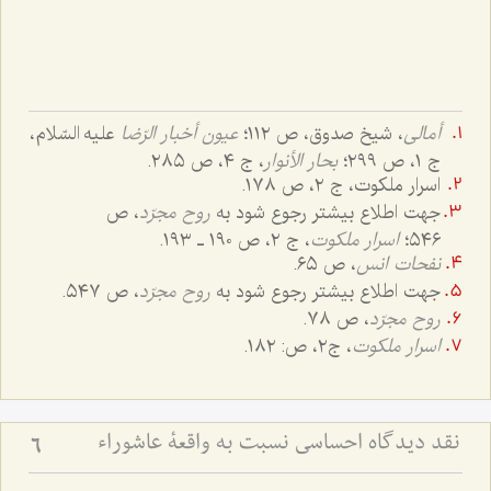
أمالی
، شیخ صدوق، ص ١١٢؛
عیون أخبار الرّضا
علیه السّلام،
ج ١، ص ٢٩٩؛
بحار الأنوار
، ج ٤، ص ٢٨٥.
اسرار ملکوت، ج ٢، ص ١٧٨.
جهت اطلاع بیشتر رجوع شود به
روح مجرّد
، ص
٥٤٦؛
اسرار ملکوت
، ج ٢، ص ١٩٠ ـ ١٩٣.
نفحات انس
، ص ٦٥.
جهت اطلاع بیشتر رجوع شود به
روح مجرّد
، ص ٥٤٧.
روح مجرّد
، ص ٧٨.
اسرار ملکوت
، ج‌٢، ص: ١٨٢.
نقد دیدگاه احساسی نسبت به واقعۀ عاشوراء
6