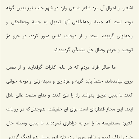
اشعار، و احوال آن مرد شاعر شیعی وارد در شهر حلب نیز بدین گونه
بوده است که جنبۀ وجه‌الخَلقی آنها تبدیل به جنبۀ وجه‌الحقّی و
وجه‌الرَّبّی گردیده است؛ و از درجات نفس عبور کرده، در حرم عزّ
توحید و حریم وصال حقّ متمکّن گردیده‌اند.
اما سائر افراد مردم که در عالم کثرات گرفتارند و از نفس
برون نیامده‌اند، حتماً باید گریه و عزاداری و سینه زنی و نوحه خوانی
کنند تا بدین طریق بتوانند راه را طیّ کنند و بدان مقصد عالی نائل
آیند. این مجاز قنطره‌ای است برای آن حقیقت. هم‌چنان‌که در روایات
کثیره مستفیضه ما را امر به عزاداری نموده‌اند تا بدین وسیله جان
خود را پاک کنیم و با آن سروران در طیّ این سبیل هم آهنگ گردیم.