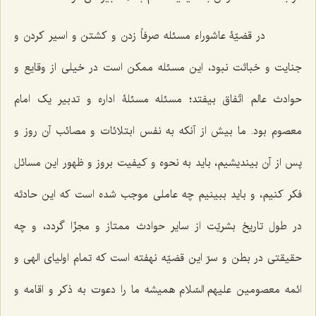
در قضیّۀ عاشوراء مسئله صرفاً زدن و کشتن و اسیر کردن و
جنایت و خباثت نبود، این مسئله ممکن است در خیلی از وقایع و
حوادث عالم اتّفاق بیفتد؛ مسئله مسئلۀ اداره و تدبیر یک امام
معصوم بود. ما بیش از آنکه به نفس ابتلائات و مصائب آن روز و
پس از آن بیندیشیم، باید به نحوه و کیفیت بروز و ظهور این مسائل
فکر کنیم، و باید ببینیم چه عاملی موجب شده است که این حادثه
در طول تاریخ بشریّت از سایر حوادث ممتاز و مجزّا گردد، و چه
حقیقتی در بطن و سرّ این قضیّه نهفته است که تمام اولیای الهی و
ائمه معصومین علیهم السّلام همیشه ما را دعوت به ذکر و اقامه و