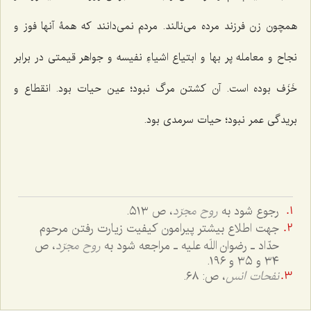
همچون زن فرزند مرده می‌نالند. مردم نمی‌دانند که همۀ آنها فوز و
نجاح و معامله پر بها و ابتیاع اشیاءِ نفیسه و جواهر قیمتی در برابر
خَزَف بوده است. آن کشتن مرگ نبود؛ عین حیات بود. انقطاع و
بریدگی عمر نبود؛ حیات سرمدی بود.
رجوع شود به
روح مجرّد
، ص ٥١٣.
جهت اطلاع بیشتر پیرامون کیفیت زیارت رفتن مرحوم
حدّاد ـ رضوان اللَه علیه ـ مراجعه شود به
روح مجرّد
، ص
٣٤ و ٣٥ و ١٩٦.
نفحات انس
، ص: ٦٨.