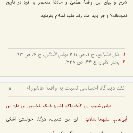
شرح و بیان این واقعۀ عظمیٰ و حادثۀ منحصر به فرد در تاریخ
نموده‌اند؟ و چرا باید امام رضا علیه السّلام بفرماید:
علل الشّرایع
، ج ١، ص ٢١١؛
عوالی اللّئالی
، ج ٤، ص ٩٣.
بحار الأنوار، ج ٤٤، ص ٣٢٨.
نقد دیدگاه احساسی نسبت به واقعۀ عاشوراء
5
«یابنَ شَبیب، إن کُنتَ باکیًا لِشی‌ءٍ فَابکِ للحُسین بنِ علیّ بن
ای ابن شبیب، هرگاه خواستی اشکی
أبی‌طالبٍ علیهما السّلام؛
1
2