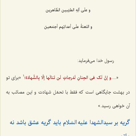
و علَی آلِهِ الطیّبین الطّاهرین‌
و اللعنةُ علَی أعدائِهم أجمَعینَ‌
رسول خدا می‌فرماید:
«
«برای تو
....و إنَّ لَک فی الجِنانِ لَدَرجاتٍ لَن تَنالَها إلّا بِالشَّهادَة؛
1
در بهشت جایگاهی است که فقط با تحمّل شهادت و این مصائب به
آن خواهی رسید.»
گریه بر سیدالشهدا علیه السّلام باید گریه عشق باشد نه