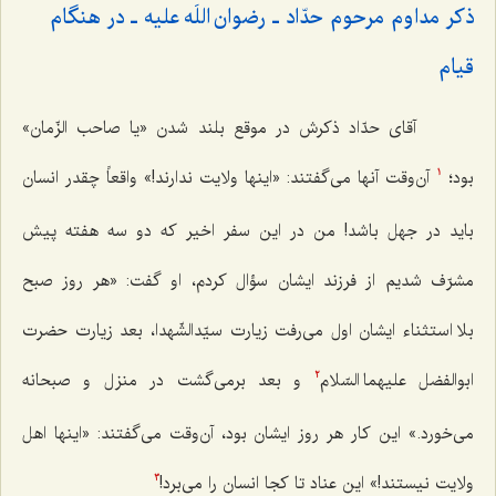
ذکر مداوم مرحوم حدّاد ـ رضوان اللَه علیه ـ در هنگام
قیام‌
آقای حدّاد ذکرش در موقع بلند شدن «یا صاحب الزّمان»
بود؛
آن‌وقت آنها می‌گفتند: «اینها ولایت ندارند!» واقعاً چقدر انسان
1
باید در جهل باشد! من در این سفر اخیر که دو سه هفته پیش
مشرّف شدیم از فرزند ایشان سؤال کردم، او گفت: «هر روز صبح
بلا استثناء ایشان اول می‌رفت زیارت سیّدالشّهدا، بعد زیارت حضرت
ابوالفضل علیهما السّلام‌
و بعد برمی‌گشت در منزل و صبحانه
2
می‌خورد.» این کار هر روز ایشان بود، آن‌وقت می‌گفتند: «اینها اهل
ولایت نیستند!» این عناد تا کجا انسان را می‌برد!
3