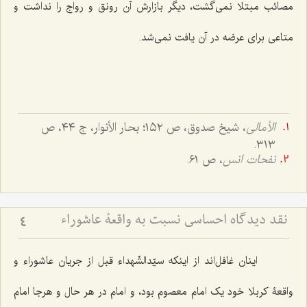
مصائب مبتلا نمی‌گشت، دیگر بازارش آن رونق و رواج را نداشت و
متاعی برای عرضه در آن یافت نمی‌شد.
الأمالی
، شیخ صدوق، ص ١٥٢؛ بحار الأنوار، ج ٤٤، ص
٣١٣.
نفحات انس
، ص ٦١.
نقد دیدگاه احساسی نسبت به واقعۀ عاشوراء
4
اینان غافل‌اند از اینکه سیّدالشّهداء قبل از جریان عاشوراء و
واقعۀ کربلا خود یک امام معصوم بود، و امام در هر حال و هرجا امام