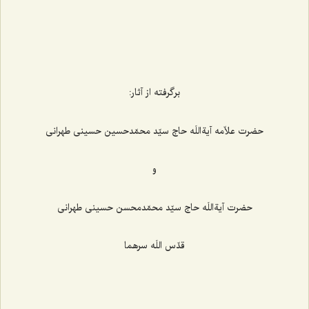
برگرفته از آثار:
حضرت علاّمه آیةاللَه حاج سیّد محمّدحسین حسینی طهرانی
و
حضرت آیةاللَه حاج سیّد محمّدمحسن حسینی طهرانی
قدّس اللَه سرهما