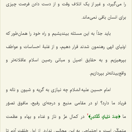
را می‌گیرد، و غیر از یک اتلاف وقت و از دست دادن فرصت چیزی
برای انسان باقی نمی‌ماند.
باید جدّاً به این مسئله بیندیشیم و راه خود را همان‌طور که
اولیای الهی رهنمون شدند قرار دهیم، و از غلبۀ احساسات و عواطف
بپرهیزیم و به حقایق اصیل و مبانی رصین اسلام عاقلانه‌تر و
واقع‌بینانه‌تر بپردازیم.
امام حسین علیه السّلام چه نیازی به گریه و شیون و ناله و
فریاد ما دارد؟ او در مقامی منیع و درجه‌ای رفیع، مافوق تصوّر
﴿عِندَ مَلِيكٖ مُّقۡتَدِرِ﴾
ما
در کمال عزّ و ناز و غناء و بهاء و عظمت
2
متمکّن است و احتیاجی به این مجالس ندارد. از اول خلقت آدم تا