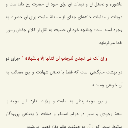
عاشوراء و تحمّل آن و تبعات آن برای خود آن حضرت رخ داده‌است و
درجات و مقامات خاصّه‌ای جدای از مسئلۀ امامت برای آن حضرت به
وجود آمده است؛ چنانچه خود آن حضرت به نقل از کلام جدّش رسول
خدا می‌فرماید:
«برای تو
و إنَّ لَک فی الجِنانِ لَدَرجاتٍ لَن تَنالَها إلّا بِالشَّهادَة؛
2
در بهشت جایگاهی است که فقط با تحمّل شهادت و این مصائب به
آن خواهی رسید.»
و این مرتبه ربطی به امامت و ولایت ندارد؛ این مرتبه با
سعۀ وجودی و سیر در عوالم اسماء و صفات لا یتناهی پروردگار
مرتبط است، که از آن به حیثیّت عالم بقاء تعبیر می‌شود.