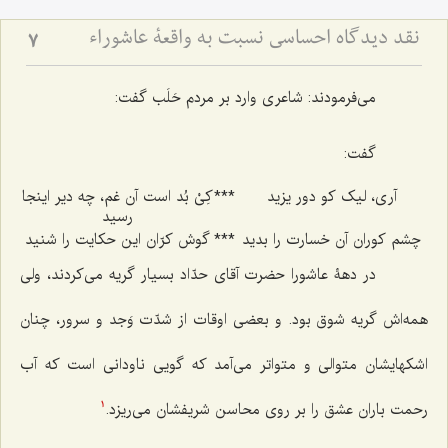
نقد دیدگاه احساسی نسبت به واقعۀ عاشوراء
7
می‌فرمودند: شاعری وارد بر مردم حَلَب گفت:
گفت:
آری، لیک کو دور یزید
***
کِیْ بُد است آن غم، چه دیر اینجا
رسید
چشم کوران آن خسارت را بدید
***
گوش کرّان این حکایت را شنید
در دهۀ عاشورا حضرت آقای حدّاد بسیار گریه می‌کردند، ولی
همه‌اش گریه شوق بود. و بعضی اوقات از شدّت وَجد و سرور، چنان
اشکهایشان متوالی و متواتر می‌آمد که گویی ناودانی است که آب
رحمت باران عشق را بر روی محاسن شریفشان می‌ریزد.
1