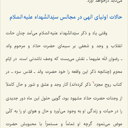
می‌تابد درخواهد آورد.
حالات اولیای الهی در مجالس سیّدالشّهداء علیه السّلام
وقتی یاد و ذکر سیّدالشّهداء علیه السّلام می‌آمد چنان حالت
انقلاب و وجد و شعفی بر سیمای حضرت حدّاد و مرحوم والد
ـ رضوان اللَه علیهما ـ نقش می‌بست که وصف ناشدنی است. در ایّام
محرّم (چنانچه ذکر این واقعه را خود حضرت والد ـ قدّس سرّه ـ در
کتاب روح مجرّد
ذکر کرده‌اند) آثار وجد و عشق و شور و حال کاملاً
6
از وجنات حضرت حدّاد مشهود بود، گویی حلول این ماه دور جدیدی
را در حیات و زندگی او به وجود می‌آورد و حال و هوای او را به کلّی
عوض می‌نمود. گرچه او تماماً و مستمرّاً با محبوبش حضرت