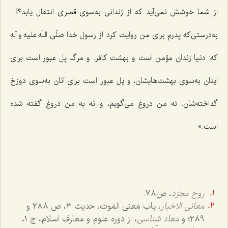
از شما خوشش نمی‌آید که از زندانی به‌سوی قصری انتقال یابد؟!...
به‌درستی‌که پدرم برای من روایت کرد از رسول خدا صلّی اللَه علیه و آله
که: دنیا زندان مؤمن است و بهشت کافر. و مرگ پل عبور است برای
اینان به‌سوی بهشت‌هایشان، و پل عبور است برای آنان به‌سوی دوزخ
گداخته‌شان. نه من دروغ می‌گویم، و نه به من دروغ گفته شده
است.»
روح مجرّد
، ص٧٨.
معانی الاخبار
، باب مَعنی المَوت، حدیث ٣، ص ٢٨٨ و
٢٨٩؛ و
معاد شناسی
، از دوره علوم و معارف اسلام، ج ١،