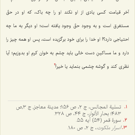
آخر قیامت کسی یادی از او نکند او را چه باک، که او در حقّ
مستغرق است و به وجود حقّ وجود یافته است؛ او دیگر به ما چه
احتیاجی دارد؟! او خدا را برای خود برگزیده است، پس او همه چیز را
دارد و ما مساکینِ دست خالی باید چشم به خوان کرم او بدوزیم؛ آیا
نظری کند و گوشه چشمی بنماید یا خیر!
3
تسلیة المجالس، ج ٢، ص ١٥٦؛ مدینة معاجز, ج ۳,ص
۴۸۳؛ بحار الأنوار، ج ٤٤، ص ٣٢٨.
سورۀ قمر (٥٤) آیه ٥٥.
اسرار ملکوت
، ج ٢، ص ١٨٠.