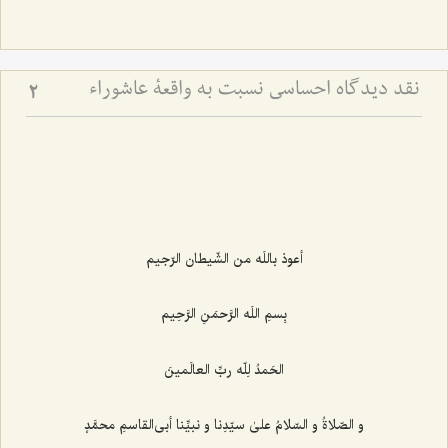
نقد دیدگاه احساسی نسبت به واقعۀ عاشوراء
2
أعوذ باللَه من الشّیطان الرّجیم‌
بِسمِ اللَه الرَّحمَنِ الرَّحِیم‌
الحَمدُ لِلّه ربِّ العالَمینَ
و الصّلاةُ و السّلامُ علیٰ سیّدِنا و نبیِّنا أبی‌القاسمِ محمَّدٍ