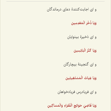
و ای اجابت‌کنندۀ دعای درماندگان
وَيَا ذُخْرَ الْمُعْدِمِينَ
و ای ذخیرۀ بینوایان
وَيَا كَنْزَ الْبَائِسِينَ
و ای گنجینۀ بیچارگان
وَيَا غِيَاثَ الْمُسْتَغِيثِينَ
و ای فریادرس فریادخواهان
وَيَا قَاضِيَ حَوَائِجِ الْفُقَرَاءِ وَالْمَسَاكِينِ