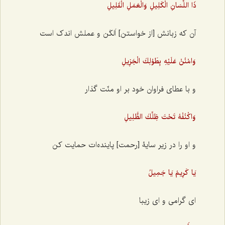
ذَا اللِّسَانِ الْكَلِيلِ وَالْعَمَلِ الْقَلِيلِ
آن‌ که زبانش [از خواستن] اَلکَن و عملش اندک است
وَامْنُنْ عَلَيْهِ بِطَوْلِكَ الْجَزِيلِ
و با عطای فراوان خود بر او منّت گذار
وَاكْنُفْهُ تَحْتَ ظِلِّكَ الظَّلِيلِ
و او را در زیر سایۀ [رحمت] پاینده‌ات حمایت کن
يَا كَرِيمُ يَا جَمِيلُ
ای گرامی و ای زیبا