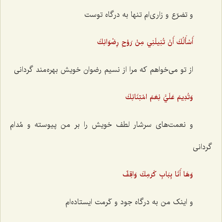
و تضرّع و زاری‌ام تنها به درگاه توست
أَسْأَلُكَ أَنْ تُنِيلَنِي مِنْ رَوْحِ رِضْوَانِكَ
از تو می‌خواهم که مرا از نسیم رضوان خویش بهره‌مند گردانی
وَتُدِيمَ عَلَيَّ نِعَمَ امْتِنَانِكَ
و نعمت‌های سرشار لطف خویش را بر من پیوسته و مُدام
گردانی
وَهَا أَنَا بِبَابِ كَرَمِكَ وَاقِفٌ
و اینک من به درگاه جود و کَرمت ایستاده‌ام