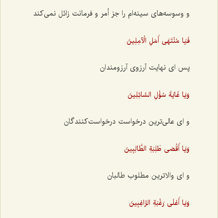
و وسوسه‌های سینه‌ام را جز أمر و فرمانت زائل نمی‌کند
فَيَا مُنْتَهَى أَمَلِ الْآمِلِينَ
پس ای نهایت آرزوی آرزومندان
وَيَا غَايَةَ سُؤْلِ السَّائِلِينَ
و ای عالی‌ترین درخواست درخواست‌کنندگان
وَيَا أَقْصَى طَلِبَةِ الطَّالِبِينَ
و ای والاترین مطلوب طالبان
وَيَا أَعْلَى رَغْبَةِ الرَّاغِبِينَ