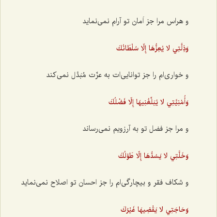
و هراس مرا جز اَمان تو آرام نمی‌نماید
وَذِلَّتِي لا يُعِزُّهَا إِلّا سُلْطَانُكَ
و خواری‌ام را جز توانایی‌ات به عزّت مُبَدَّل نمی‌کند
وَأُمْنِيَّتِي لا يُبَلِّغُنِيهَا إِلّا فَضْلُكَ
و مرا جز فضل تو به آرزویم نمی‌رساند
وَخَلَّتِي لا يَسُدُّهَا إِلّا طَوْلُكَ
و شکاف فقر و بیچارگی‌ام را جز احسان تو اصلاح نمی‌نماید
وَحَاجَتِي لا يَقْضِيهَا غَيْرُكَ