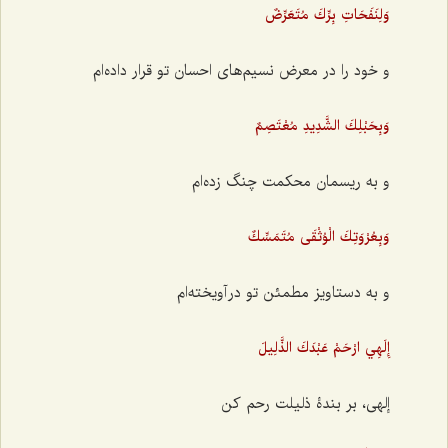
وَلِنَفَحَاتِ بِرِّكَ مُتَعَرِّضٌ
و خود را در معرض نسیم‌های احسان تو قرار داده‌ام
وَبِحَبْلِكَ الشَّدِيدِ مُعْتَصِمٌ
و به ریسمان محکمت چنگ زده‌ام
وَبِعُرْوَتِكَ الْوُثْقَى مُتَمَسِّكٌ
و به دستاویز مطمئن تو در آویخته‌ام
إِلَهِي ارْحَمْ عَبْدَكَ الذَّلِيلَ
إلهی، بر بندۀ ذلیلت رحم کن