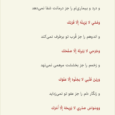
و درد و بیماری‌ام را جز درمانت شفا نمی‌دهد
وَغَمِّي لا يُزِيلُهُ إِلّا قُرْبُكَ
و اندوهم را جز قُرب تو برطرف نمی‌کند
وَجُرْحِي لا يُبْرِئُهُ إِلّا صَفْحُكَ
و زخمم را جز بخششت مرهمی نمی‌نهد
وَرَيْنُ قَلْبِي لا يَجْلُوهُ إِلّا عَفْوُكَ
و زنگار دلم را جز عفو تو نمی‌زداید
وَوَسْوَاسُ صَدْرِي لا يُزِيحُهُ إِلّا أَمْرُكَ