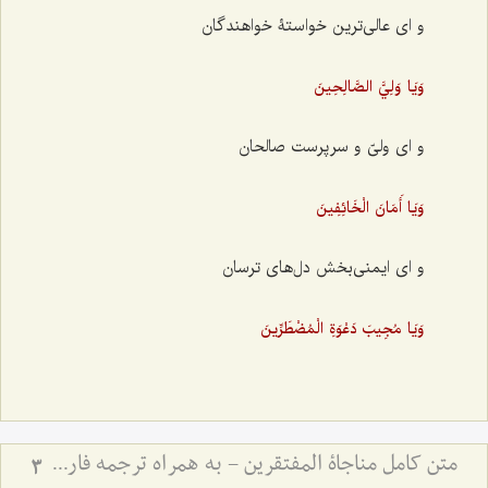
و ای عالی‌ترین خواستۀ خواهندگان
وَيَا وَلِيَّ الصَّالِحِينَ
و ای ولیّ و سرپرست صالحان
وَيَا أَمَانَ الْخَائِفِينَ
و ای ایمنی‌بخش دل‌های ترسان
وَيَا مُجِيبَ دَعْوَةِ الْمُضْطَرِّينَ
متن کامل مناجاة المفتقرين - به همراه ترجمه فارسی و فایل صوتی
3