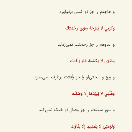
و حاجتم را جز تو کسی بر‌نیاورد
وَكَرْبِي لا يُفَرِّجُهُ سِوَى رَحْمَتِكَ
و اندوهم را جز رحمتت نمی‌زداید
وَضُرِّي لا يَكْشِفُهُ غَيْرُ رَأْفَتِكَ
و رنج و سختی‌ام را جز رأفتت برطرف نمی‌سازد
وَغُلَّتِي لا يُبَرِّدُهَا إِلّا وَصْلُكَ
و سوز سینه‌ام را جز وصال تو خنک نمی‌کند
وَلَوْعَتِي لا يُطْفِيهَا إِلّا لِقَاؤُكَ