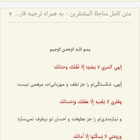
متن کامل مناجاة المفتقرين - به همراه ترجمه فارسی و فایل صوتی
2
بِسْمِ اللَـهِ الرَّحْمَنِ الرَّحِيمِ
إِلَهِي كَسْرِي لا يَجْبُرُهُ إِلّا لُطْفُكَ وَحَنَانُكَ
إلٰهی، شکستگی‌ام را جز لطف و مهربانی‌ات مرهمی نیست
وَفَقْرِي لا يُغْنِيهِ إِلّا عَطْفُكَ وَإِحْسَانُكَ
و نیازمندی‌ام را جز عطوفت و احسان تو برطرف نمی‌سازد
وَرَوْعَتِي لا يُسَكِّنُهَا إِلّا أَمَانُكَ