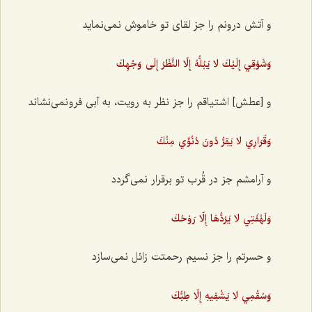
و آتش درونم را جز لقای تو خاموش نمی‌نماید
وَشَوْقِي إِلَيْكَ لا يَبُلُّهُ إِلّا النَّظَرُ إِلَى وَجْهِكَ
و [عطش] اشتیاقم را جز نظر به رویت، به آبی فرو نمی‌نشاند
وَقَرَارِي لا يَقِرُّ دُونَ دُنُوِّي مِنْكَ
و آرامشم جز در قُرب تو برقرار نمی‌گردد
وَلَهْفَتِي لا يَرُدُّهَا إِلّا رَوْحُكَ
و حسرتم را جز نسیم رحمتت زائل نمی‌سازد
وَسُقْمِي لا يَشْفِيهِ إِلّا طِبُّكَ