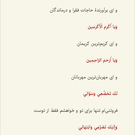
و ای بر‌آورندۀ حاجات فقرا و درماندگان
وَيَا أَكْرَمَ الْأَكْرَمِينَ
و ای کریم‌ترین کریمان
وَيَا أَرْحَمَ الرَّاحِمِينَ
و ای مهربان‌ترین مهربانان
لَكَ تَخَضُّعِي وَسُؤَالِي
فروتنی‌ام تنها برای تو و خواهشم فقط از توست
وَإِلَيْكَ تَضَرُّعِي وَابْتِهَالِي