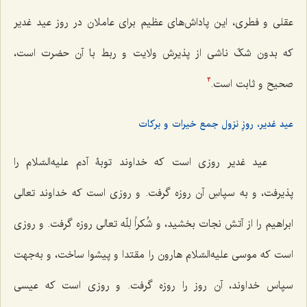
عقلی و فطری، این پاداش‌هاى عظیم براى عاملان در روز عید غدیر
که بدون شکّ ناشى از پذیرش ولایت و ربط با آن حضرت است،
صحیح و ثابت است.
3
عید غدیر، روزِ نزول جمع خیرات و برکات
عید غدیر روزى است که خداوند توبۀ آدم علیه‌السّلام را
پذیرفت، و به سپاسِ آن روزه گرفت. و روزى است که خداوند تعالى
ابراهیم را از آتش نجات بخشید، و
شُکراً لِلّه تعالى
روزه گرفت. و روزى
است که موسى علیه‌السّلام هارون را مقتدا و پیشوا ساخت، و به‌جهت
سپاس خداوند، آن روز را روزه گرفت. و روزى است که عیسى