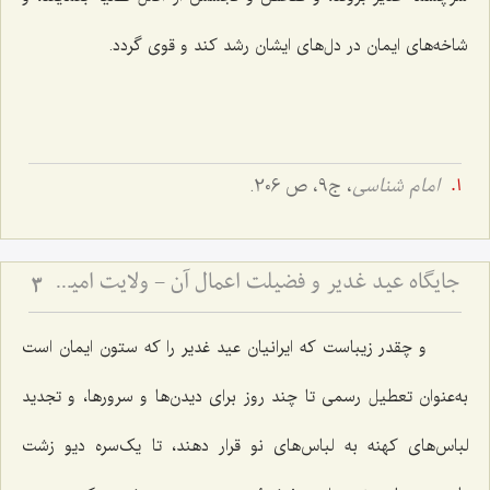
شاخه‌هاى ایمان در دل‌هاى ایشان رشد کند و قوى گردد.
امام شناسى
، ج‌9، ص 206.
جایگاه عید غدیر و فضیلت اعمال آن - ولایت امیرالمؤمنین و آداب روز غدیر
3
و چقدر زیباست که ایرانیان‌ عید غدیر را که ستون ایمان است
به‌عنوان تعطیل رسمى تا چند روز براى دیدن‌ها و سرورها، و تجدید
لباس‌هاى کهنه به لباس‌هاى نو قرار دهند، تا یک‌سره دیو زشت