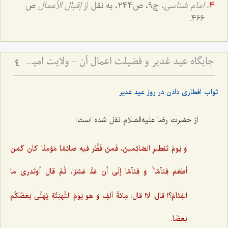
امام شناسى،
ج‌9، ص244، به نقل از
إقبال الأعمال
ص
466.
جایگاه عید غدیر و فضیلت اعمال آن - ولایت امیرالمؤمنین و آداب روز غدیر
4
ثواب افطاری دادن در روز عید غدیر
از حضرت رضا علیه‌السّلام نقل شده است:
وَ یَومُ تَفطیرِ الصّائِمینَ، فَمنَ فَطَّرَ فیهِ صائِمًا مَؤمِنًا کان کَمَن
أطعَمَ فِئآمًا
وَ فِئآمًا إلَى أن عَدَّ عَشرًا، ثُمَّ قال أوَتَدرى ما
1
الفِئآمُ؟! قال: لا! قال: مِائةُ ألفٍ وَ هو یَومُ التَّهنِئَةِ یُهَنِّى بَعضُکُم
بَعضًا.