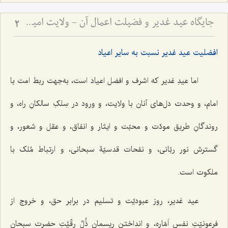
جایگاه عید غدیر و فضیلت اعمال آن - ولایت امیرالمؤمنین و آداب روز غدیر
2
افضلیت عید غدیر نسبت به سایر اعیاد
اما عیدِ غدیر که اشرف و افضل اعیاد است، به‌جهت ربط امت با
امام، و وحدت دل‌هاى آنان با ولایت، و ورود در سِلکِ سالکانِ راه، و
روندگانِ طریق مودّت و محبّت و ایثار و انفاق، و عقل و شعور، و
گسترش نور ربّانى، و نفحات قدسیّۀ سبحانى، و ارتباط مُلک با
ملکوت است.
عید غدیر، روز عبودیّت و تسلیم در برابر حق، و خروج از
فرعونیّتِ نفس اَمّاره، و انداختن ریسمان ذُلِّ رِقّیَّتِ حضرت سبحان