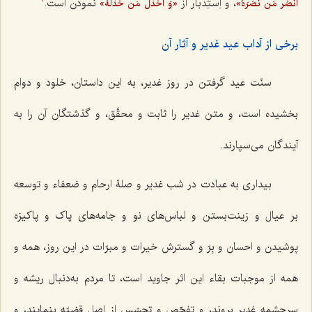
، و اِستِدبار از
نمودن است.
انْصُر مَن نَصَرَهُ‌»
«وَ اخْذُل مَن خَذَلَهُ‌»
1
برخی از آداب عید غدیر و آثار آن
سنّت عید گرفتن در روز غدیر، به این داستان، خلود و دوام
بخشیده است، و متن غدیر را ثابت و محقَّق، و گذشتگان آن را به
آیندگان مى‌سپارند.
بیدارى به عبادت در شب غدیر و صلۀ ارحام و ضعفاء و توسعه
بر عیال و زینت‌بستن و لباس‌هاى نو و جامه‌هاى پاک و پاکیزه
پوشیدن و احسان و بِرّ و گسترش خیرات و مبرّات در این روز، همه و
همه از موجبات بقاء این اثر جاوید است، تا مردم‌ به‌دنبال ریشه و
سرچشمه غدیر بروند، و تفحّص و تجسّس از اصل قضیّه بنمایند، و