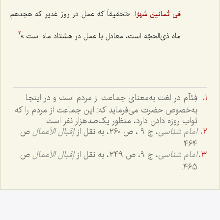
«تحقیقاً که عمل در روز غدیر که هجدهم
فى ثَمانینَ شَهرًا.
ماه ذى‌الحجّه است، معادل با عمل در هشتاد ماه است.»
3
فِئآم در لغت به‌معناى جماعت از مردم است و در اینجا
به‌خصوص حضرت مى‌فرماید که: این جماعت از مردم را که
ثواب روزه دادن دارد، منظور یک‌صد‌هزار نفر است.
امام شناسی
، ج 9 ، ص 260، به نقل از
إقبال الأعمال
ص
464.
امام شناسى
، ج‌ 9، ص 249، به نقل از
إقبال الأعمال
ص
465.