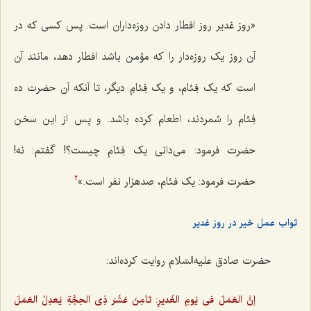
«روز غدیر روز افطار دادن‌ روزه‌داران است. پس کسى که در
آن روز یک روزه‌دار را که مؤمن باشد افطار دهد، مانند آن
است که یک فِئام، و یک فِئامِ دیگر، تا آنکه آن حضرت ده
فِئام را شمردند، اطعام کرده باشد. و پس از این سخن
حضرت فرمود: مى‌دانى یک فِئام چیست؟! گفتم: نه!
حضرت فرمود: یک فئام، صدهزار نفر است.»
2
ثواب عمل خیر در روز غدیر
حضرت صادق علیه‌السّلام روایت کرده‌اند:
إنَّ العَمَلَ فى یَومِ الغَدیرِ: ثامِنَ عَشَرَ ذِى الحِجَّةِ یَعدِلُ العَمَلَ