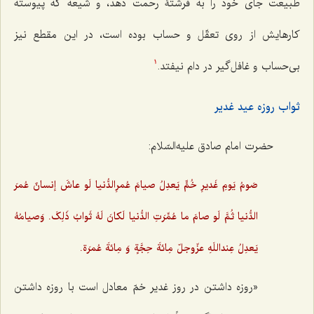
طبیعت جاى خود را به فرشتۀ رحمت دهد، و شیعه که پیوسته
کارهایش از روى تعقّل و حساب بوده است، در این مقطع نیز
بى‌حساب و غافل‌گیر در دام نیفتد.
1
ثواب روزه عید غدیر
حضرت امام صادق علیه‌السّلام:
صَومُ یَومِ غَدیرِ خُمٍّ یَعدِلُ صیامَ عُمرِالدُّنیا لَو عاشَ إنسانٌ عُمرَ
الدُّنیا ثُمَّ لَو صامَ ما عُمِّرَتِ الدُّنیا لَکانَ لَهُ ثَوابُ ذَلِکَ. وَصیامُهُ
یَعدِلُ عِنداللَهِ عزّوجلّ مِائةَ حِجَّةٍ وَ مِائةَ عُمرَة.
«روزه داشتن در روز غدیر خمّ معادل است با روزه داشتن