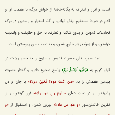
است، و اقرار و اعتراف به یگانه‌خاصّۀ از خواصّ درگاه با عظمت او، و
قدم در صراط مستقیم ایقان نهادن، و گام استوار و راستین در ترک
تجاملات نمودن، و بدون شائبه و تعارف، به حق و حقیقت و واقعیّت
درآمدن، و از زمرۀ بَهائِم خارج شدن، و به صفِ انسان پیوستن است.
عید غدیر، نداى حضرت قدّوس و سبّوح را به حصر ولایت در
﴿يَٰٓأَيُّهَا ٱلرَّسُولُ بَلِّغۡ﴾
قرآن کریم به‌
‌ پاسخ صحیح دادن، و گفتار حضرت
پیامبر اعظمش را به:
‌ با جان و دل
«مَن کُنتُ مَولاهُ فَعَلِىُّ مَولاهُ»
پذیرفتن، و در تحتِ دعاى‌
قرار گرفتن، و از
«اللَهمّ والِ مَن‌ والاهُ‌»
نفرین خانمان‌سوزِ
‌ بیرون شدن، و استقبال از
«وَ عادِ مَن عاداهُ»
«وَ