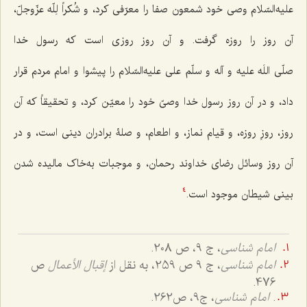
علیه‌السّلام وصى خود شمعون صفا را معرّفى کرد، و
شُکراً لِلّه عزّوجلّ
،
آن روز را روزه گرفت. و آن روز روزى است که رسول خدا
صلّی اللَه علیه و آله و سلّم على علیه‌السّلام را پیشوا و امام مردم قرار
داد، و در آن روز رسول خدا وصىّ خود را معیّن کرد، و تحقیقاً که آن
روز، روزِ روزه، و قیام نماز، و اطعام، و صلۀ برادران دینى است، و در
آن روز وسائل رضاى خداوند رحمان، و موجبات به‌خاک مالیده شدن
بینى شیطان موجود است.‌
4
امام شناسی
، ج 9، ص 208.
امام شناسی
، ج 9 ص 259، به نقل از
إقبال الأعمال
ص
476.
.
امام شناسى
، ج‌9، ص262.