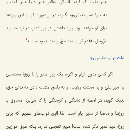
عمر دنیا، اگر فرضاً انسانى به‌قدرِ عمر دنیا عمر کند، و
به‌اندازۀ عمر دنیا روزه بگیرد، در این‌صورت ثواب این روزه‌ها
براى او خواهد بود. روزه داشتن در روز غدیر، در نزد خداوند
عزّوجل به‌قدرِ ثواب صد حجّ و صد عُمره است‌.»
2
علت ثواب عظیم روزه
اگر کسى بدون الزام و اکراه، یک روز غدیر را با روزۀ مستحبى
به مِهر على و به محبّت ولایت، و به پاسخ مثبت دادن به نداى حق،
لبّیک گوید، هر لحظه از تشنگى و گرسنگى را که مى‌برد، مساوق با
روزها و ماه‌ها از سایر ایام است. لذا [این ثواب‌های عظیم که برای
روزۀ عید غدیر ذکر شده است] هیچ تعجبى ندارد، بلکه طبق موازین