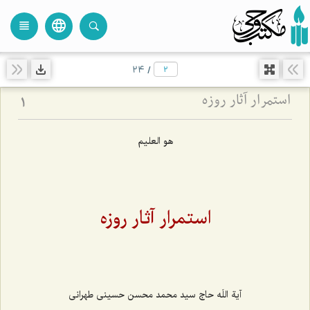
language
view_headline
close
search
24
/
استمرار آثار روزه
1
هو العلیم
استمرار آثار روزه
آیة اللَه حاج سید محمد محسن حسینی طهرانی