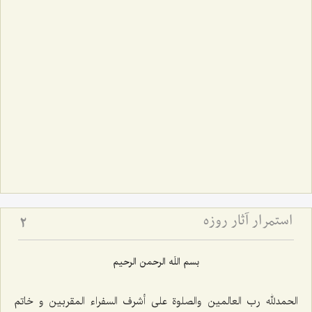
استمرار آثار روزه
2
بسم اللَه الرحمن الرحیم
الحمدلله رب العالمین والصلوة علی أشرف السفراء المقربین و خاتم