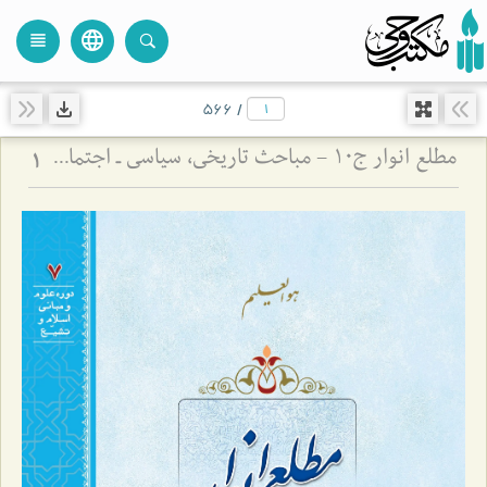
language
view_headline
close
search
566
/
مطلع انوار ج10 - مباحث تاریخی، سیاسی ـ اجتماعی
1