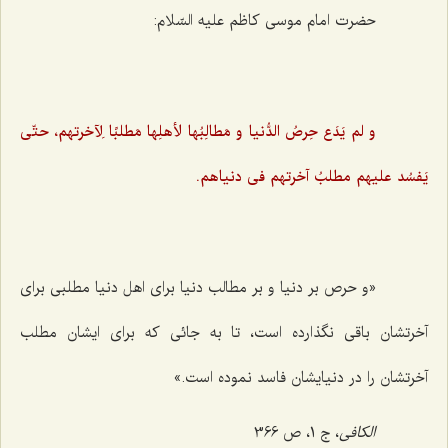
حضرت امام موسی کاظم علیه السّلام:
‌
و لم یَدَع حِرصُ الدُّنیا و مَطالِبُها لأهلِها مَطلبًا لِآخرتهم، حتّی
یَفسُد علیهم مطلبُ آخرتهم فی دنیاهم.
‌
«و حرص بر دنيا و بر مطالب دنيا براى اهل دنيا مطلبى براى
آخرتشان باقى نگذارده است، تا به جائى كه براى ايشان مطلب
آخرتشان را در دنيايشان فاسد نموده است.»
الکافی
، ج 1، ص 366