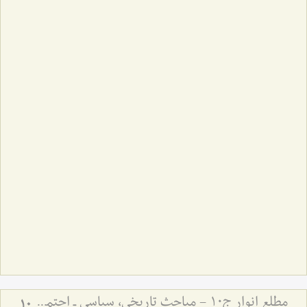
مطلع انوار ج10 - مباحث تاریخی، سیاسی ـ اجتماعی
10