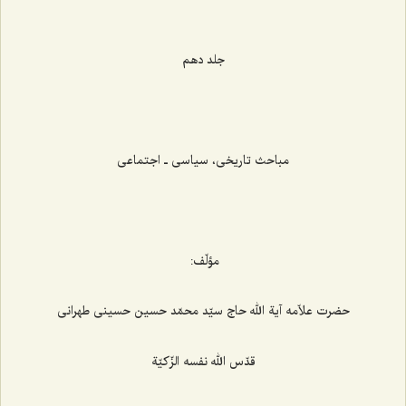
‌
جلد دهم
‌
مباحث تاریخی، سیاسی ـ اجتماعی
‌
مؤلّف:
حضرت علاّمه آیة الله حاج سیّد محمّد حسین حسینی طهرانی
قدّس الله نفسه الزّکیّة