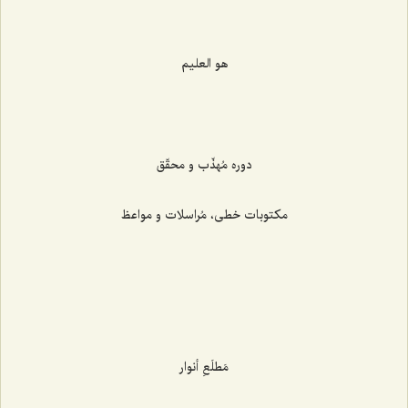
‌
هو العلیم
‌
دوره مُهذّب و محقّق
مکتوبات خطی، مُراسلات و مواعظ
‌
مَطلَعِ أنوار