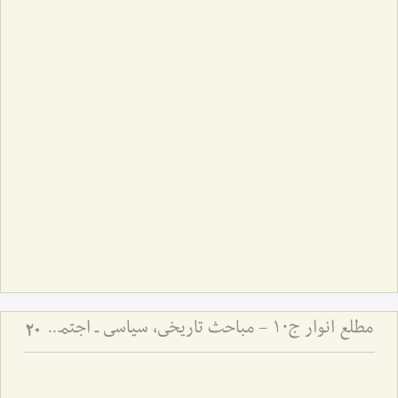
مطلع انوار ج10 - مباحث تاریخی، سیاسی ـ اجتماعی
20