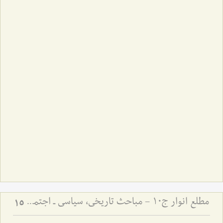
مطلع انوار ج10 - مباحث تاریخی، سیاسی ـ اجتماعی
15