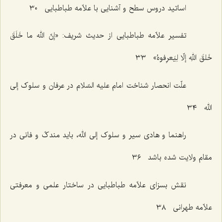
اساتید دروس سطح و آشنایی با علاّمه طباطبایی ٣٠
تفسیر علاّمه طباطبایی از حدیث شریف: «إنّ الله ما خَلَقَ
خَلقَ اللهِ إلّا لِیَعرِفوهُ» ٣٣
علّت انحصار شناخت امام علیه السّلام در عرفان و سلوک إلی
الله ٣٤
راهنما و هادی سیر و سلوک إلی الله، باید مندکّ و فانی در
مقام ولایت شده باشد ٣٦
نقش بسزای علاّمه طباطبایی در ساختار علمی و معرفتی
علاّمه طهرانی ٣٨