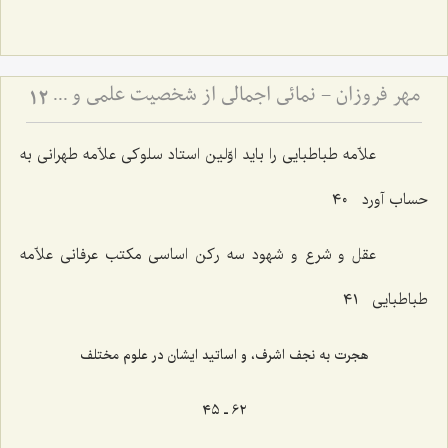
مهر فروزان - نمائی اجمالی از شخصیت علمی و اخلاقی حضرت علامه آیة الله حاج سید محمد حسین حسینی طهرانی
12
علاّمه طباطبایی را باید اوّلین استاد سلوکی علاّمه طهرانی به
حساب آورد ٤٠
عقل و شرع و شهود سه رکن اساسی مکتب عرفانی علاّمه
طباطبایی ٤١
هجرت به نجف اشرف، و اساتید ایشان در علوم مختلف
٦٢ ـ ٤٥