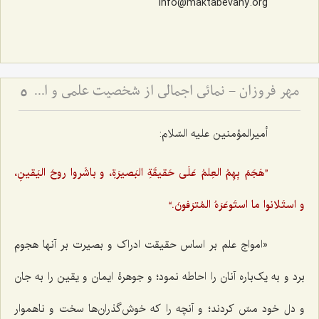
info@maktabevahy.org
مهر فروزان - نمائی اجمالی از شخصیت علمی و اخلاقی حضرت علامه آیة الله حاج سید محمد حسین حسینی طهرانی
5
أمیرالمؤمنین علیه السّلام:
”هَجَمَ بِهِمُ العِلمُ عَلَی حَقیقَةِ البَصیرَةِ، و باشَروا روحَ الیَقینِ،
و استَلانوا ما استَوعَرَهُ المُترَفونَ.“
«امواج علم بر اساس حقیقت ادراک و بصیرت بر آنها هجوم
برد و به یک‌باره آنان را احاطه نمود؛ و جوهرۀ ایمان و یقین را به جان
و دل خود مسّ کردند؛ و آنچه را که خوش‌گذران‌ها سخت و ناهموار