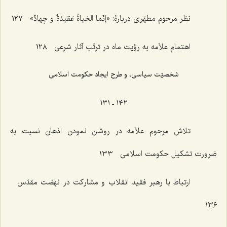
نظر مرحوم مطهّری دربارۀ: «إنّما الحَیاةُ عَقیدَةٌ و جِهادٌ» ١٢٧
اهتمام علاّمه به رؤیت ماه در ترتّب آثار شرعی ١٢٨
شخصیّت سیاسی، و طرح ایجاد حکومت اسلامی
١٤٢ ـ ١٣١
تلاش مرحوم علاّمه در روشن نمودن اذهان نسبت به
ضرورت تشکیل حکومت اسلامی ١٣٣
ارتباط با رهبر فقید انقلاب و مشارکت در نهضت مقدّس
١٣٦