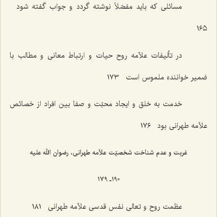
مسائلی که باید مفصّلاً نوشته گردد و جواب گفته شود
١٦٥
در تألیفات علاّمه روح حیات و ارتباط معانی و مطالب با
ضمیر خواننده ملموس است ١٧٣
خدمت به خلق و ایجاد محبّت و صفا بین افراد از خصائص
علاّمه طهرانی بود ١٧٦
غربت و عدم شناخت شخصیّت علاّمه طهرانی، رضوان الله علیه
١٩٠ـ ١٧٩
عظمت روح و تعالی نفس قدسی علاّمه طهرانی ١٨١