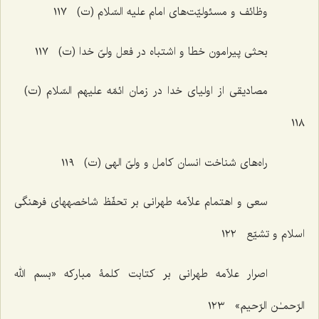
وظائف و مسئولیّت‌های امام علیه السّلام (ت) ١١٧
بحثی پیرامون خطا و اشتباه در فعل ولیّ خدا (ت) ١١٧
مصادیقی از اولیای خدا در زمان ائمّه علیهم السّلام (ت)
١١٨
راه‌های شناخت انسان کامل و ولیّ الهی (ت) ١١٩
سعی و اهتمام علاّمه طهرانی بر تحفّظ شاخصههای فرهنگی
اسلام و تشیّع ١٢٢
اصرار علاّمه طهرانی بر کتابت کلمۀ مبارکه «بسم الله
الرّحمـٰن الرّحیم» ١٢٣