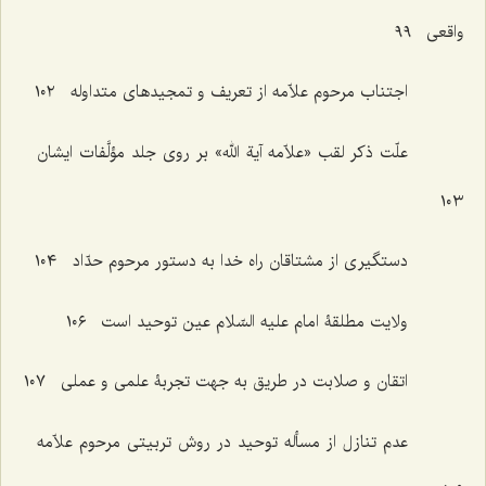
واقعی ٩٩
اجتناب مرحوم علاّمه از تعریف و تمجیدهای متداوله ١٠٢
علّت ذکر لقب «علاّمه آیة الله» بر روی جلد مؤلَّفات ایشان
١٠٣
دستگیری از مشتاقان راه خدا به دستور مرحوم حدّاد ١٠٤
ولایت مطلقۀ امام علیه السّلام عین توحید است ١٠٦
اتقان و صلابت در طریق به جهت تجربۀ علمی و عملی ١٠٧
عدم تنازل از مسأله توحید در روش تربیتی مرحوم علاّمه