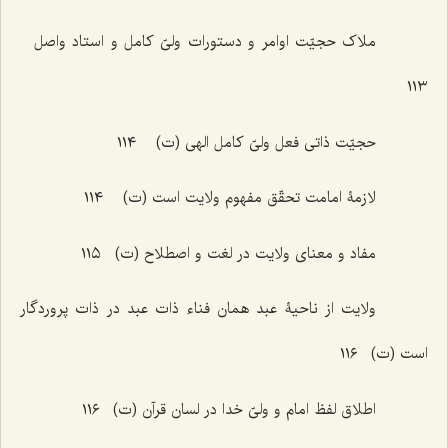
ملاک حجیّت اوامر و دستورات ولیّ کامل و استاد واصل
١١٣
حجیّت ذاتی فعل ولیّ کامل الهی (ت) ١١٤
لازمۀ امامت تحقّق مفهوم ولایت است (ت) ١١٤
مفاد و معنای ولایت در لغت و اصطلاح (ت) ١١٥
ولایت از ناحیۀ عبد همان فناء ذات عبد در ذات پروردگار
است (ت) ١١٦
اطلاق لفظ امام و ولیّ خدا در لسان قرآن (ت) ١١٦