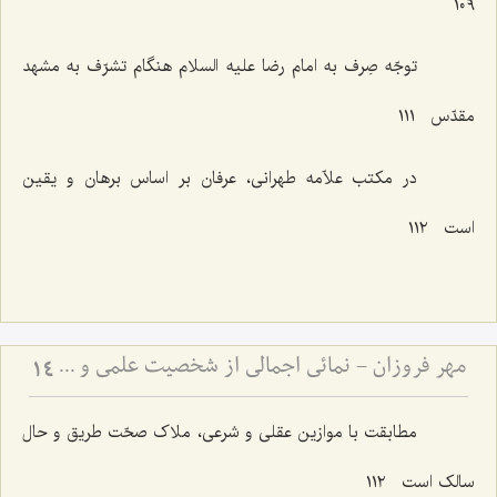
١٠٩
توجّه صِرف به امام رضا علیه السلام هنگام تشرّف به مشهد
مقدّس ١١١
در مکتب علاّمه طهرانی، عرفان بر اساس برهان و یقین
است ١١٢
مهر فروزان - نمائی اجمالی از شخصیت علمی و اخلاقی حضرت علامه آیة الله حاج سید محمد حسین حسینی طهرانی
14
مطابقت با موازین عقلی و شرعی، ملاک صحّت طریق و حال
سالک است ١١٢