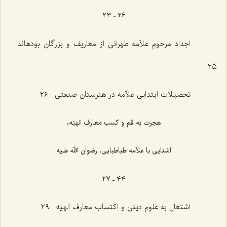
٢٦ ـ ٢٣
اجداد مرحوم علاّمه طهرانی از معاریف و بزرگان بودهاند
٢٥
تحصیلات ابتدایی علاّمه در هنرستان صنعتی ٢٦
هجرت به قم و کسب معارف الهیّه،
آشنایی با علاّمه طباطبایی، رضوان الله علیه
٤٤ ـ ٢٧
اشتغال به علوم دینی و اکتساب معارف الهیّه ٢٩