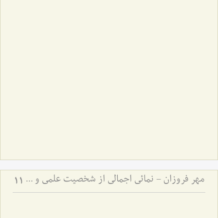
مهر فروزان - نمائی اجمالی از شخصیت علمی و اخلاقی حضرت علامه آیة الله حاج سید محمد حسین حسینی طهرانی
11