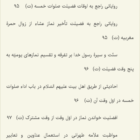
روایاتی راجع به اوقات فضیلت صلوات خمسه (ت) ٩٥
روایاتی راجع به فضیلت تأخیر نماز عشاء از زوال حمرۀ
مغربیه (ت) ٩٥
سنّت و سیرۀ رسول خدا بر تفرقه و تقسیم نمازهای یومیّه به
پنج وقت فضیلت (ت) ٩٦
احادیثی از طریق اهل بیت علیهم السّلام در باب اداء صلوات
خمسه در اوّل وقت آن (ت) ٩٦
افضلیت خواندن نماز در اوّل وقت از وقت مشترک (ت) ٩٧
مواظبت علاّمه طهرانی در استعمال عناوین و تعابیر