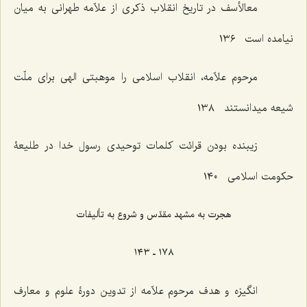
معالأسف در تاریخ انقلاب ذکری از علاّمه طهرانی به میان
نیامده است ١٣٦
مرحوم علاّمه، انقلاب اسلامی را موهبتی الهی برای ملّت
شیعه میدانستند ١٣٨
زیبنده بودن قرائت کلمات توحیدی رسول خدا در طلیعۀ
حکومت اسلامی ١٤٠
هجرت به مشهد مقدّس و شروع به تألیفات
١٧٨ ـ ١٤٣
انگیزه و هدف مرحوم علاّمه از تدوین دورۀ علوم و معارف