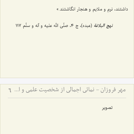
داشتند، نرم و ملایم و هنجار انگاشتند.»
نهج البلاغة
(عبده)، ج ٤، صلّی الله علیه و آله و سلّم ١١٧
مهر فروزان - نمائی اجمالی از شخصیت علمی و اخلاقی حضرت علامه آیة الله حاج سید محمد حسین حسینی طهرانی
6
تصویر