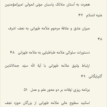
هجرت به آستان ملائک پاسبان مولی الموالی امیرالمؤمنین
علیه السّلام ٤٧
میزان عشق و علاقۀ مرحوم علاّمه طهرانی به نجف اشرف
٤٨
دستورات سلوکی علاّمه طباطبایی به علاّمه طهرانی ٤٨
ارتباط وثیق علاّمه طهرانی با آیة الله سیّد جمالالدّین
گلپایگانی ٤٩
برنامه ریزی اوقات بر دو محور علم و عمل ٥١
اساتید سطوح عالی علاّمه طهرانی از بزرگان حوزه نجف