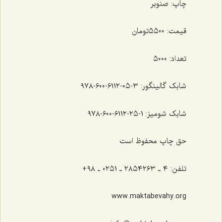
چاپ: صنوبر
قیمت: ٥٥٠٠تومان
تعداد: ٥٠٠٠
شابک گالینگور: ٣-٠٥-٦١١٢-٦٠٠-٩٧٨
شابک شومیز: ١-٢٥-٦١١٢-٦٠٠-٩٧٨
حق چاپ محفوظ است
تلفن: ٤ ـ ٢٨٥٤٢٦٣ ـ ٠٢٥١ ـ ٩٨+
www.maktabevahy.org