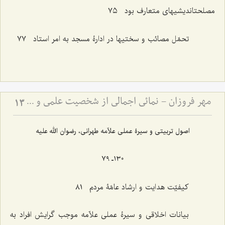
مصلحتاندیشیهای متعارف بود ٧٥
تحمّل مصائب و سختیها در ادارۀ مسجد به امر استاد ٧٧
مهر فروزان - نمائی اجمالی از شخصیت علمی و اخلاقی حضرت علامه آیة الله حاج سید محمد حسین حسینی طهرانی
13
اصول تربیتی و سیرۀ عملی علاّمه طهرانی، رضوان الله علیه
١٣٠ـ ٧٩
کیفیّت هدایت و ارشاد عامّۀ مردم ٨١
بیانات اخلاقی و سیرۀ عملی علاّمه موجب گرایش افراد به