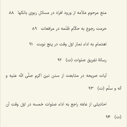
منع مرحوم علاّمه از ورود افراد در مسائل ربوی بانکها ٨٨
حرمت رجوع به حکّام ظَلَمه در مرافعات ٨٩
اهتمام به اداء نماز اوّل وقت در پنج نوبت ٩١
رسالۀ تفریق صلوات (ت) ٩٢
آیات صریحه در متابعت از سنن نبیّ اکرم صلّی الله علیه و
آله و سلّم (ت) ٩٣
احادیثی از عامّه راجع به اداء صلوات خمسه در اوّل وقت آن
(ت) ٩٤