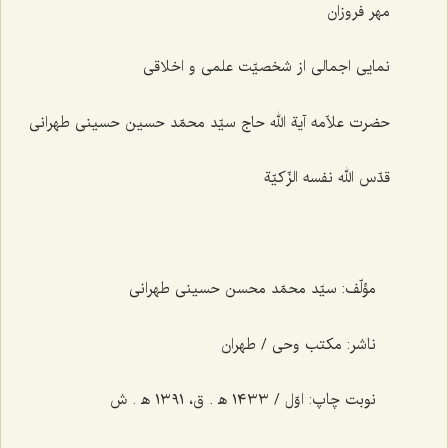
مهر فروزان
نمایی اجمالی از شخصیّت علمی و اخلاقی
حضرت علاّمه آیة الله حاج سیّد محمّد حسین حسینی طهرانی
قدّس الله نفسه الزّکیّة
مؤلّف: سیّد محمّد محسن حسینی طهرانی
ناشر: مکتب وحی / طهران
نوبت چاپ: اوّل / ١٤٣٣ ه‍ . ق، ١٣٩١ ه‍ . ش