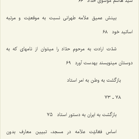
سیّد هاشم موسوی حدّاد ٦٦
بینش عمیق علاّمه طهرانی نسبت به موقعیّت و مرتبه
اساتید خود ٦٨
شدّت ارادت به مرحوم حدّاد را میتوان از نامهای که به
دوستان مینویسند بهدست آورد ٦٩
بازگشت به وطن به امر استاد
٧٨ ـ ٧٣
بازگشت به ایران به دستور استاد ٧٥
اساس فعّالیّت علاّمه در مسجد، تبیین معارف بدون