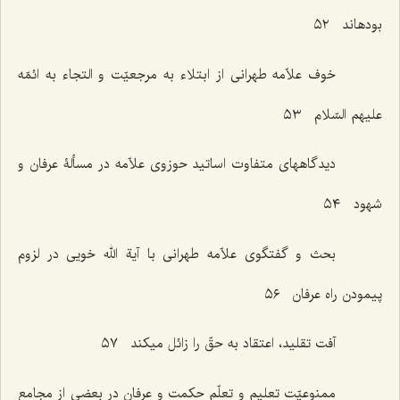
بودهاند ٥٢
خوف علاّمه طهرانی از ابتلاء به مرجعیّت و التجاء به ائمّه
علیهم السّلام ٥٣
دیدگاههای متفاوت اساتید حوزوی علاّمه در مسألۀ عرفان و
شهود ٥٤
بحث و گفتگوی علاّمه طهرانی با آیة الله خویی در لزوم
پیمودن راه عرفان ٥٦
آفت تقلید، اعتقاد به حقّ را زائل میکند ٥٧
ممنوعیّت تعلیم و تعلّم حکمت و عرفان در بعضی از مجامع