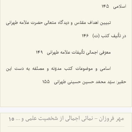
اسلامی ١٤٥
تبیین اهداف مقدّس و دیدگاه متعالی حضرت علاّمه طهرانی
در تألیف کتب (ت) ١٤٦
معرّفی اجمالی تألیفات علاّمه طهرانی ١٤٩
اسامی و موضوعات کتب مدوّنه و مصنّفه به دست این
حقیر: سیّد محمّد حسین حسینی طهرانی ١٥٥
مهر فروزان - نمائی اجمالی از شخصیت علمی و اخلاقی حضرت علامه آیة الله حاج سید محمد حسین حسینی طهرانی
15