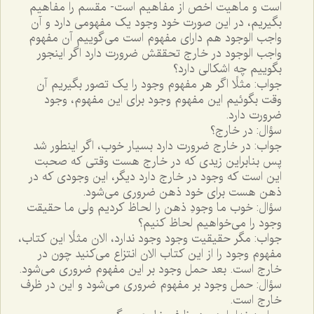
است و ماهيت اخص از مفاهيم است- مقسم را مفاهيم
بگيريم، در اين صورت خود وجود يک مفهومى دارد و آن
واجب الوجود هم داراى مفهوم است مى‌گوييم آن مفهوم
واجب الوجود در خارج تحققش ضرورت دارد اگر اينجور
بگوييم چه اشکالى دارد؟
جواب: مثلًا اگر هر مفهوم وجود را يک تصور بگيريم آن
وقت بگوئيم اين مفهوم وجود براى اين مفهوم، وجود
ضرورت دارد.
سؤال: در خارج؟
جواب: در خارج ضرورت دارد بسيار خوب، اگر اينطور شد
پس بنابراين زيدى که در خارج هست وقتى که صحبت
اين است که وجود در خارج دارد ديگر، اين وجودى که در
ذهن هست براى خود ذهن ضرورى مى‌شود.
سؤال: خوب ما وجودِ ذهن را لحاظ کرديم ولى ما حقيقت
وجود را مى‌خواهيم لحاظ کنيم؟
جواب: مگر حقيقيت وجود وجود ندارد، الان مثلًا اين کتاب،
مفهوم وجود را از اين کتاب الان انتزاع مى‌کنيد چون در
خارج است. بعد حمل وجود بر اين مفهوم ضرورى مى‌شود.
سؤال: حمل وجود بر مفهوم ضرورى مى‌شود و اين در ظرف
خارج است.