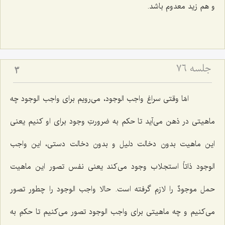
و هم زید معدوم باشد.
جلسه ۷۶
3
امّا وقتى سراغ واجب الوجود، مى‌رویم براى واجب الوجود چه
ماهیتى در ذهن مى‌آید تا حكم به ضرورتِ وجود براى او كنیم یعنى
این ماهیت بدون دخالت دلیل و بدون دخالت دستى، این واجب
الوجود ذاتاً استجلاب وجود مى‌كند یعنى نفس تصور این ماهیت
حمل موجودٌ را لازم گرفته است. حالا واجب الوجود را چطور تصور
مى‌كنیم و چه ماهیتى براى واجب الوجود تصور مى‌كنیم تا حكمِ به