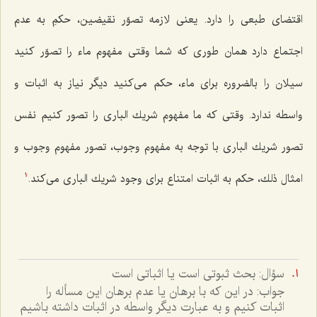
اقتضاى طبعى را دارد. یعنى لازمه تصوّر نقیضین، حكمِ به عدم
اجتماع دارد همان طورى كه شما وقتى مفهوم ماء را تصوّر كنید
سیلان را بالضروره براى ماء، حكم مى‌كنید دیگر نیاز به اثبات و
واسطه ندارد. وقتى كه ما مفهوم شریك البارى را تصور كنیم نفس
تصور شریك البارى با توجه به مفهوم وجوب، تصور مفهوم وجوب و
امثال ذلك، حكم به اثبات امتناع براى وجود شریك البارى مى‌كند.
1
سؤال: بحث ثبوتى است يا اثباتى است
جواب: در اين که با برهان يا عدم برهان اين مسأله را
اثبات کنيم و به عبارت ديگر واسطه در اثبات داشته باشيم