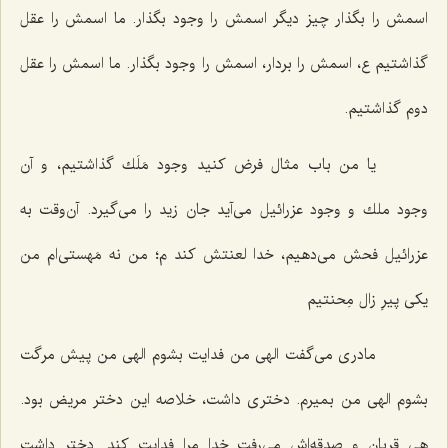
اسمش را بگذار چیز دیگر اسمش را وجود بگذار. ما اسمش را عقل
گذاشتیم ع، اسمش را بردار، اسمش را وجود بگذار. ما اسمش را عقل
دوم گذاشتیم.
یا من باب مثال فرض كنید وجود مَلَك گذاشتیم، و آن
وجود ملك و وجود عزرائیل مى‌آید جان زید را مى‌گیرد. آن‌وقت به
عزرائیل فحش مى‌دهیم، خدا لعنتش كند م؛ من نه مَهستى‌ام من
یكى پیرِ زال مِحنتیم
مادرى مى‌گفت الهى من فدایت بشوم الهى من پیش مرگت
بشوم الهى من بمیرم. دخترى داشت، خلاصه این دختر مریض بود.
هى قربان و صدقه‌اش مى‌رفت خدا مرا فدایت كند. دختر داشت