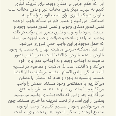
اين که حکم جزمى بر امتناع وجود، براى شريک البارى
کنيم به عبارت ديگر بدون دخالتِ غير و بدون دخالت علتِ
خارجى شريک البارى براى واجب الوجود را حکم به
امتناعش مى‌کنيم و همين‌طور در مسأله واجب الوجود؛
نفسِ تصورِ معناى وجوب و نفس تصورِ معيّتِ وجود و
عينيّتِ وجود با وجوب و نفسِ تصور عدمِ ترکبِ در ذاتِ
وجوب، ما را به وساطت و صرافت واجب الوجود مى‌رساند
که حمل موجودٌ بر اين واجب حملِ ضرورى مى‌شود.
اما اشياء ممکنه خارجى ماهيت آنها ل به نسبت به وجود
خارجى و عدم خارجى لا اقتضا است. يعنى نفس تصور
ماهيت نه اجتلاب وجود و نه اجتلاب عدم براى خود
مى‌کند و لا اقتضا است لذا ماهيت و مفاهيم در تقسيم
اوليه به يکى از اين اقسام منقسم مى‌شوند، يا لا اقتضا
هستند بالنسبه به وجود و عدم که اسمش را ممکن
مى‌گذاريم يا ممقتضى وجود هستند اسمش را واجب
مى‌گذاريم يا مقتضى عدم هستند اسمش را ممتنع
مى‌گذاريم بعد وقتى که دقت بيشترى بکنيم مى‌بينيم
بعضى از اين اقسام از تحت تعريف ما خارج هستند. چون
ما مى‌خواهيم وجود را تقسيم کنيم به واجب الوجود،
ممتنع الوجود و ممکن الوجود يعنى بحث روى مباحث