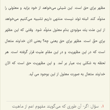
مظهر براى حق است. این شیئى مى‌خواهد از خود بزاید و معلولى را
متولّد كند البته تولد نیست منتهى داریم تشبیه مى‌كنیم مى‌خواهد
از این علت یك مولودى بنام معلول متولّد شود. وقتى كه این مَظهَر
براى حقّ است. مَظهَر براى حق یعنى چه؟ یعنى الان خداوند متعال
است كه در این مظهریت و در این مقام علیت قرار گرفته است. هر
لحظه به شكلى بت عیار بر آمد. و این مظهریت حق است كه الآن
خداوند متعال به صورت معلول از این بوجود مى آید.
سؤال: اگر- آن طورى که مى‌گويند مفهوم اعم از ماهيت