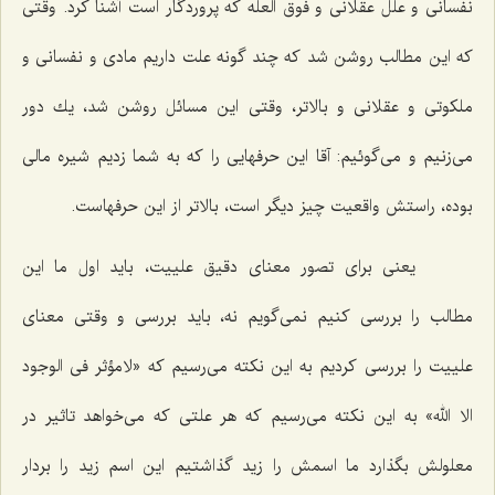
نفسانى و علل عقلانى و فوق العله كه پروردگار است آشنا كرد. وقتى
كه این مطالب روشن شد كه چند گونه علت داریم مادى و نفسانى و
ملكوتى و عقلانى و بالاتر، وقتى این مسائل روشن شد، یك دور
مى‌زنیم و مى‌گوئیم: آقا این حرفهایى را كه به شما زدیم شیره مالى
بوده، راستش واقعیت چیز دیگر است، بالاتر از این حرفهاست.
یعنى براى تصور معناى دقیق علییت، باید اول ما این
مطالب را بررسى كنیم نمى‌گویم نه، باید بررسى و وقتى معناى
علییت را بررسى كردیم به این نكته مى‌رسیم كه «لامؤثر فى الوجود
الا الله» به این نكته مى‌رسیم كه هر علتى كه مى‌خواهد تاثیر در
معلولش بگذارد ما اسمش را زید گذاشتیم این اسم زید را بردار