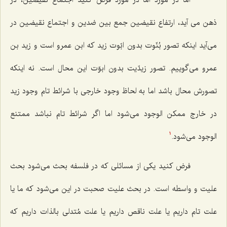
ذهن مى آید، ارتفاع نقیضین جمع بین ضدین و اجتماع نقیضین در
مى‌آید اینكه تصور بُنّوت بدون ابّوت زید كه ابن عمرو است و زید بن
عمرو مى‌گوییم. تصور زیدّیت بدون ابوّت این محال است. نه اینكه
تصورش محال باشد اما به لحاظ وجود خارجى با شرائط تام وجود زید
در خارج ممكن الوجود مى‌شود اما اگر شرائط تام نباشد ممتنع
الوجود مى‌شود.
1
فرض كنید یكى از مسائلى كه در فلسفه بحث مى‌شود بحث
علیت و واسطه است. در بحث علیت صحبت در این مى‌شود كه ما یا
علت تام داریم یا علت ناقص داریم یا علت مُتدلى بالذات داریم كه