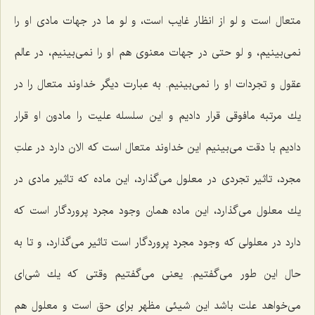
متعال است و لو از انظار غایب است، و لو ما در جهات مادى او را
نمى‌بینیم، و لو حتى در جهات معنوى هم او را نمى‌بینیم، در عالم
عقول و تجردات او را نمى‌بینیم. به عبارت دیگر خداوند متعال را در
یك مرتبه مافوقى قرار دادیم و این سلسله علیت را مادون او قرار
دادیم با دقت مى‌بینیم این خداوند متعال است كه الان دارد در علتِ
مجرد، تاثیر تجردى در معلول مى‌گذارد، این ماده كه تاثیر مادى در
یك معلول مى‌گذارد، این ماده همان وجود مجرد پروردگار است كه
دارد در معلولى كه وجود مجرد پروردگار است تاثیر مى‌گذارد، و تا به
حال این طور مى‌گفتیم. یعنى مى‌گفتیم وقتى كه یك شى‌اى
مى‌خواهد علت باشد این شیئى مظهر براى حق است و معلول هم