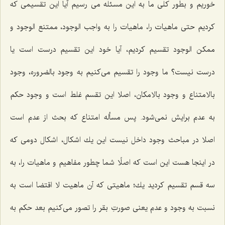
خوریم و بطور كلى ما به این مسئله مى رسیم آیا این تقسیمى كه
كردیم حتى ماهیات را، ماهیات را به واجب الوجود، ممتنع الوجود و
ممكن الوجود تقسیم كردیم، آیا خود این تقسیم درست است یا
درست نیست؟ ما وجود را تقسیم مى‌كنیم به وجود بالضروره، وجود
بالامتناع و وجود بالامكان، اصلا این تقسم غلط است و وجود حكم
به عدم برایش نمى‌شود. پس مسأله امتناع كه بحث از عدم است
اصلا در مباحث وجود داخل نیست این یك اشكال، اشكال دومى كه
در اینجا هست این است كه اصلًا شما چطور مفاهیم و ماهیات را، به
سه قسم تقسیم كردید یك؛ ماهیتى كه آن ماهیت لا اقتضا است به
نسبت به وجود و عدم یعنى صورتِ بقر را تصور مى‌كنیم بعد حكم به