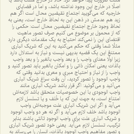
مثلث ضرورت پيدا خواهد کرد. حالا در خارج مثلث باشد يا
اصلًا در خارج اين وجود نداشته باشد، و اما در قضاياى
خارجيه که مى‌گوييد اجتماع نقيضين محال است اگر هم
زيد هم عدمش در ذهن اين به لحاظ خارج است، يعنى به
لحاظ وجود خارج اجتماع نقيضين محال است: حکمى را
که از محمول بر موضوع مى کنيم صرف تصور ماهيت
اقتضاى اين را نمى‌کند احتياج به يک مقدمات ديگرى دارد
مثلًا شما وقتى که حکم مى‌کنيد به اين که شريک البارى
ممتنعٌ اين يک قضيه بديهى نيست و نياز به استدلال دارد
زيرا اولًا معناى واجب را و بعد واجب بالغير را و بعد واجب
بالذات يعنى امکان ذاتى را و امکان بالغير بايد تصور کنيد و
واجب را از نياز و احتياج مبرى و معرى بدانيد وقتى که
واجب الوجود را تصور کرديد، آن وقت سراغ شريک البارى
مى‌آئيد و مى‌گوئيد: اگر قرار باشد شريک البارى مانند
واجب الوجودى با اين خصوصيات متحقق باشد لازمه‌اش
امتناع است، به جهت اين که يا خُلف و يا تسلسل لازم
مى‌آيد و اگر اين شريک البارى علت موجبه‌اش واجب
الوجود باشد خلف لازم مى‌آيد و اگر نه هر دو واجب الوجود
و شريک البارى علت براى واجب الوجودِ ثالثى باشند بنابر
ترکيب، تسلسل لازم مى‌آيد. يعنى خود تصور شريک البارى
و تصور مفاهيم واجب الوجود بالذات، انسان را مى‌رساند به