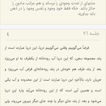
منتهاى از شدتِ وجودى را برساند و هم مراتب مادون را
حائز باشد. خکه فقط خودِ وجود و نفس وجود را در ذهن
بايد بياوريد.
جلسه ۷۶
4
فرضاً مى‌گوییم وقتى مى‌گوییم دریا، این دریا عبارت است از
یك مجموعه سعى، كه این دریا آب رودخانه از یكطرف به او مى‌ریزد
بعد از یك طرف هم خودش در یك رودخانه‌اى فرض آب مى‌ریزد و
جریان دارد، بالأخره این دریا عبارت است از این محدوده و آب یكى
است و همین آبى است كه از این رودخانه مى‌آید وارد این دریا
مى‌شود و بعد از یك جاى دیگر یا چند جاى دیگر بیرون مى‌رود، ولى