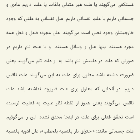
مُستكفى مى‌گویند یا علت غیر متدلى بالذات یا علت داریم مادى و
جسمانى داریم یا علتِ نفسانى داریم. علل نفسانى به علتى كه وجود
خارجیشان وجود فعلى است مى‌گویند. علل مجرده فاعل و فعل همه
مجرد هستند اینها علل و وسائل هستند. و یا علت تام داریم در
صورتى كه علت در علیتش تام باشد به او علت تام مى‌گویند یعنى
ضرورت داشته باشد معلول براى علت به این مى‌گویند علت ناقص
داریم. در آنجایى كه معلول براى علت ضرورت نداشته باشد علت
ناقص مى‌گویند یعنى هنوز از نقطه نظر علیت به فعلیت نرسیده
است تحقّق فعلى براى علت در اینجا محقق نشده. این را مى‌گوئیم
علت جسمانى مانند: «احتراق نار بالنسبه بالحطب»، علل ادویه بالنسبه