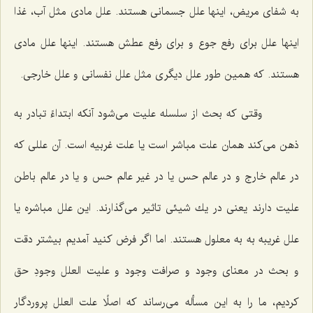
به شفاى مریض، اینها علل جسمانى هستند. علل مادى مثل آب، غذا
اینها علل براى رفع جوع و براى رفع عطش هستند. اینها علل مادى
هستند. كه همین طور علل دیگرى مثل علل نفسانى و علل خارجى.
وقتى كه بحث از سلسله علیت مى‌شود آنكه ابتداءً تبادر به
ذهن مى‌كند همان علت مباشر است یا علت غربیه است. آن عللى كه
در عالم خارج و در عالم حس یا در غیر عالم حس و یا در عالم باطن
علیت دارند یعنى در یك شیئى تاثیر مى‌گذارند. این علل مباشره یا
علل غریبه به به معلول هستند. اما اگر فرض كنید آمدیم بیشتر دقت
و بحث در معناى وجود و صرافت وجود و علیت العلل وجودِ حق
كردیم، ما را به این مسأله مى‌رساند كه اصلًا علت العلل پروردگار