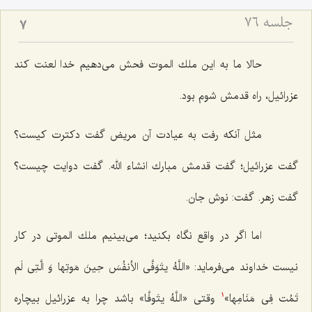
جلسه ۷۶
7
حالا ما به این ملك الموت فحش مى‌دهیم خدا لعنت كند
عزرائیل، راه قدمش شوم بود.
مثل آنكه رفت به عیادت آن مریض گفت دكترت كیست؟
گفت عزرائیل؛ گفت قدمش مبارك انشاء الله. گفت دوایت چیست؟
گفت زهر. گفت: نوش جان.
اما اگر در واقع نگاه بكنید؛ مى‌بینیم ملك الموتى در كار
نیست خداوند مى‌فرماید:
«اللَّهُ یتَوَفَّى الأنفُسَ حِینَ مَوتِها وَ الَّتِى لَم
تَمُت فِى مَنَامِها»
وقتى
«اللَّهُ یتَوفَّا»
باشد چرا به عزرائیل بیچاره
1