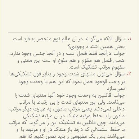
سؤال: آنکه مى‌گويند در آن عالم نوع منحصر به فرد است
يعنى همين اشتداد وجودى؟
جواب: درآنجا فقط فصل است و در آنجا جنس وجود ندارد،
همان فصل هم مقوّم و هم منّوع او است اين معنى و
مفهوم مراتب تشکيک است.
سؤال: مى‌توان منتهاى شدت وجود را بنابر قول تشکيکى‌ها
بر واجب الوجود حمل نمود که اين هم با وحدت وجود
نمى‌سازد
جواب: قائلين به وحدت وجود خود آنها منتهاى شدت را
مى‌نامند. ولى اين منتهاى شدت را بى ارتباط با مراتب
داخلى نمى‌دانند يعنى مراتب مادون، به عبارت ديگر مراتب
مادون را با حفظ مرتبه مندک در آن مرتبه تشکيکى
مى‌دانند. چون قائلين به تشکيک اين را مى‌گويد: که مراتب
با حفظ استقلالى که دارند باز مندک در او و مرتبط با او
مى‌باشند پس يک مفهومى را بايد تصور کنيم که هم