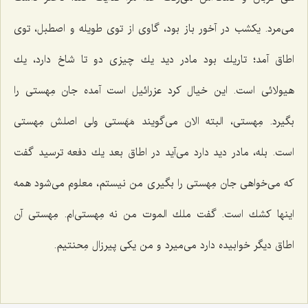
مى‌مرد. یكشب در آخور باز بود، گاوى از توى طویله و اصطبل، توى
اطاق آمد؛ تاریك بود مادر دید یك چیزى دو تا شاخ دارد، یك
هیولائى است. این خیال كرد عزرائیل است آمده جان مِهستى را
بگیرد. مِهستى، البته الان مى‌گویند مَهَستى ولى اصلش مِهستى
است. بله، مادر دید دارد مى‌آید در اطاق بعد یك دفعه ترسید گفت
كه مى‌خواهى جان مِهستى را بگیرى من نیستم، معلوم مى‌شود همه
اینها كشك است. گفت ملك الموت من نه مِهستى‌ام. مِهستى آن
اطاق دیگر خوابیده دارد مى‌میرد و من یكى پیرزال مِحنتیم.