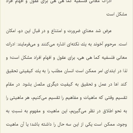
ادراک معانى فلسفیه کما هى هى براى عقول و افهام افراد
مشکل است
عرض شد معناىِ ضرورت و امتناع و در قبال این دو، امكان
است. مرحوم آخوند به یك نكته‌اى اشاره مى‌كنند و مى‌فرمایند: ادراك
معانى فلسفیه كما هى هى، براى عقول و افهام افراد مشكل است؛ و
لذا در ابتداى امر ممكن است انسان مطلب را به یك كیفیتى تحقیق
كند امّا در عمل و تحقیق به كیفیت دیگرى متّصل بشود. در مقام
تقسیم وقتى كه ماهیات و مفاهیم را تقسیم مى‌كنیم، هر ماهیتى را
به نحو اطلاق در نظر مى‌گیریم، این ماهیت و مفهوم به نسبتِ به
وجود، ممكن است یكى از این سه حال را داشته باشد؛ یا آن ماهیت