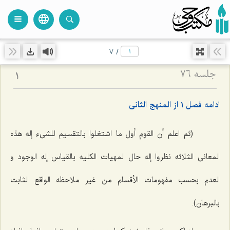
language
view_headline
close
search
7
/
جلسه ۷۶
1
ادامه فصل ١ از المنهج الثانى
(ثم اعلم أن القوم أول ما اشتغلوا بالتقسیم للشیء إله هذه
المعانى الثلاثه نظروا إله حال المهیات الکلیه بالقیاس إله الوجود و
العدم بحسب مفهومات الأقسام من غیر ملاحظه الواقع الثابت
بالبرهان).