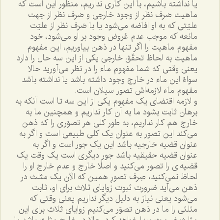
يا نداشته باشيم، با اين کارى نداريم، منظور اين است که
ماهيت صَرف نظر از وجود خارجى و صَرف نظر از جهت
عليّتى که به او افاضه مى‌شود يا با صَرف نظر از عليّت
مانعه که موجب عدم عُروض وجود بر او مى‌شود، خود
مفهوم ماهيت را اگر تنها در ذهن بياوريم، اين مفهوم
ماهيت به لحاظ تحقّق خارجى يکى از اين سه حال را دارد
يعنى وقتى که شما مفهوم ماء را در نظر مى‌آوريد حالا
سواءٌ اين ماء در خارج وجود داشته باشد يا نداشته باشد
مفهوم ماء لازمه‌اش تصور سيلان است.
و لازمه اقتضاى يک مفهوم يکى از اين سه تا است آنکه به
برهان ثابت بشود ما به آن کار نداريم و همچنين ما به
خارج هم کار نداريم، به طور کلى هر تصوّرى را که ذهن
مى‌کند اين تصور به عنوان يک کلى طبيعى است و اگر به
عنوان قضيه خارجيه باشد اين يک جور است و اگر به
عنوان قضيه حقيقيه باشد جور ديگرى است يک وقت يک
قضيه‌اى را تصور مى‌کنيد و اصلًا خارج و عدم خارج او را
لحاظ نمى‌کنيد، صِرف تصورِ همين که الآن يک مثلث در
ذهن مى‌آيد ضرورت ثبوت زواياى ثلاث براى او، ثابت
مى‌شود يعنى نياز به دليل ديگر نداريم يعنى وقتى که
مثلثى را ما در ذهن تصوّر مى‌کنيم زواياى ثلاث براى اين