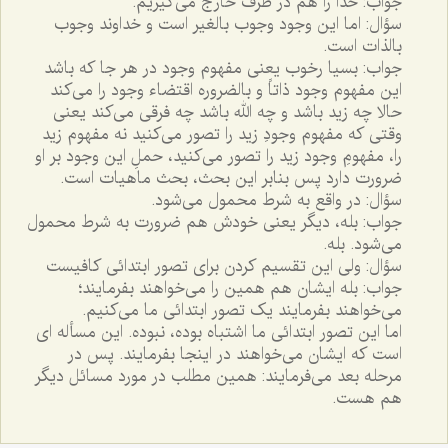
جواب: خدا را هم در ظرف خارج مى‌گيريم.
سؤال: اما اين وجود وجوب بالغير است و خداوند وجوب
بالذات است.
جواب: بسيا رخوب يعنى مفهوم وجود در هر جا که باشد
اين مفهوم وجود ذاتاً و بالضروره اقتضاء وجود را مى‌کند
حالا چه زيد باشد و چه الله باشد چه فرقى مى‌کند يعنى
وقتى که مفهوم وجودِ زيد را تصور مى‌کنيد نه مفهوم زيد
را، مفهومِ وجود زيد را تصور مى‌کنيد، حملِ اين وجود بر او
ضرورت دارد پس بنابر اين بحث، بحث ماهيات است.
سؤال: در واقع به شرط محمول مى‌شود.
جواب: بله، ديگر يعنى خودش هم ضرورت به شرط محمول
مى‌شود. بله.
سؤال: ولى اين تقسيم کردن براى تصور ابتدائى کافيست
جواب: بله ايشان هم همين را مى‌خواهند بفرمايند؛
مى‌خواهند بفرمايند يک تصور ابتدائى ما مى‌کنيم.
اما اين تصور ابتدائى ما اشتباه بوده، نبوده. اين مسأله اى
است که ايشان مى‌خواهند در اينجا بفرمايند. پس در
مرحله بعد مى‌فرمايند: همين مطلب در مورد مسائل ديگر
هم هست.