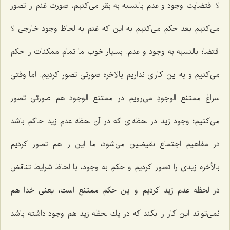
لا اقتضایت وجود و عدم بالنسبه به بقر مى‌كنیم، صورت غنم را تصور
مى‌كنیم بعد حكم مى‌كنیم به این كه غنم به لحاظ وجود خارجى لا
اقتضا؛ بالنسبه به وجود و عدم. بسیار خوب ما تمام ممكنات را حكم
مى‌كنیم و به این كارى نداریم بالاخره صورتى تصور كردیم. اما وقتى
سراغ ممتنع الوجودِ مى‌رویم در ممتنع الوجود هم صورتى تصور
مى‌كنیم؛ وجود زید در لحظه‌اى كه در آن لحظه عدم زید حاكم باشد
در مفاهیم اجتماع نقیضین مى‌شود، ما این را هم تصور كردیم
بالأخره زیدى را تصور كردیم و حكمِ به وجود، با لحاظ شرایط تناقض
در لحظه عدمِ زید كردیم و این حكم ممتنع است، یعنى خدا هم
نمى‌تواند این كار را بكند كه در یك لحظه زید هم وجود داشته باشد