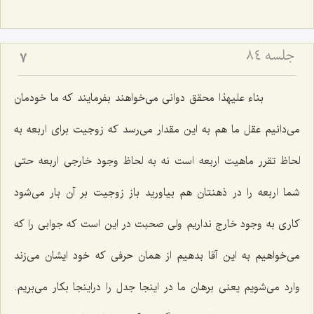
جلسه ۸۴
7
بناء علیهذا محقق دوانى مى‌خواهند بفرمایند كه ما خودمان
مى‌دانیم عقل ما هم به این مقدار مى‌رسد كه زوجیت براى اربعه به
لحاظ تقرر ماهیت اربعه است نه به لحاظ وجود خارجى اربعه حتى
شما اربعه را در ذهنتان هم بیاورید باز زوجیت بر آن بار مى‌شود
كارى به وجود خارج نداریم ولى صحبت در این است كه جوابى را كه
مى‌خواهیم به این آقا بدهیم از همان حرفى كه خود ایشان مى‌زند
وارد مى‌شویم یعنى برهان ما در اینجا جدل را دراینجا بكار مى‌بریم.