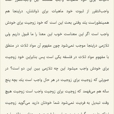
واجب‌التقرر از ثبوت خود ماهیات براى ذواتشان، دراینجا هم
همینطوراست یك وقتى بحث این است كه خود زوجیت براى خودش
واجب است اگر این معناست خوب این معنا را ما قبول داریم ولى
تلازمى دراینجا موجب نمى‌شود چون مفهوم آن مواد ثلاث در منطق
با مفهوم مواد ثلاث در فلسفه یكى است پس بنابراین خود زوجیت
براى خودش واجب میشود این چه تلازمى بین این دو است؟ در
صورتى كه زوجیت براى زوجیت در هر حال واجب است یك بچه پنج
ساله هم مى‌فهمد كه زوجیت براى زوجیت واجب است زوجیت هیچ
وقت تبدیل به فردیت نمى‌شود شما خودتان دارید مى‌گوید زوجیت