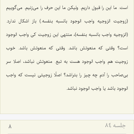
است. ما این را قبول داریم. ولیكن ما این حرف را مى‌زنیم. مى‌گوییم
(زوجیت الزوجیه واجب الوجود بانسبه بنفسه.) باز اشكال ندارد.
(الزوجیه واجب بانسبه بنفسه)، منتهى این زوجیت كى واجب الوجود
است؟ وقتى كه منعوتش باشد. وقتى كه منعوتش باشد. خوب
زوجیت هم واجب الوجود هست به تبع. منعوتش نباشد، اصلا سر
بى‌صاحب را آدم چه چیز را بتراشد؟ اصلًا زوجیتى نیست كه واجب
الوجود باشد یا واجب الوجود نباشد.
جلسه ۸۴
8