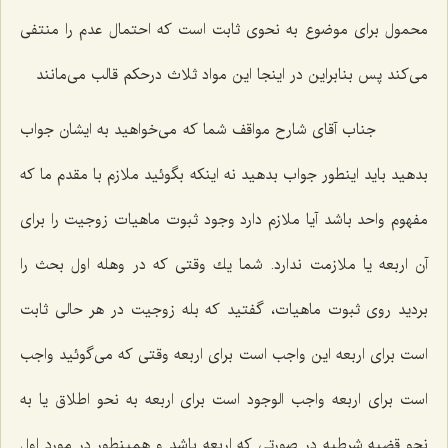
محمول براى موضوع به نحوى ثابت است كه احتمال عدم را منتفى
مى‌كند پس بنابراین در اینجا این مواد ثلاث درحكم قالب مى‌مانند
جناب آقاى شارح مواقف شما كه مى‌خواهید به ایشان جواب
بدهید باید اینطور جواب بدهید نه اینكه بگوئید ملازم با مقدم ما كه
مفهوم واحد باشد آیا ملازم دارد وجود ثبوت ماهیات زوجیت را براى
آن اربعه یا ملازمت ندارد. شما یك وقتى كه در وهله اول بحث را
بردید روى ثبوت ماهیات، گفتید كه بله زوجیت در هر حالى ثابت
است براى اربعه این واجب است براى اربعه وقتى كه مى‌گوئید واجب
است براى اربعه واجب الوجود است براى اربعه به نحو اطلاق یا به
نحو قضیه شرطیه در صورتى كه اربعه باشد و همینطور در مورد اول