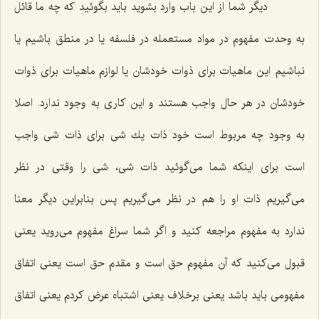
دیگر شما از این باب وارد بشوید باید بگوئید كه چه ما قائل
به وحدت مفهوم در مواد مستعمله در فلسفه یا در منطق باشیم یا
نباشیم این ماهیات براى ذوات خودشان یا لوازم ماهیات براى ذوات
خودشان در هر حال واجب هستند و این كارى به وجود ندارد. اصلا
به وجود چه مربوط است خود ذات یك شى براى ذات شى واجب
است براى اینكه شما مى‌گوئید ذات شى، شى را وقتى در نظر
مى‌گیریم ذات او را هم در نظر مى‌گیریم پس بنابراین دیگر معنا
ندارد به مفهوم مراجعه كنید و اگر شما سراغ مفهوم مى‌روید یعنى
قبول مى‌كنید كه آن مفهوم حق است و مقدم حق است یعنى اتفاق
مفهومى باید باشد یعنى برخلاف یعنى اشتباه عرض كردم یعنى اتفاق