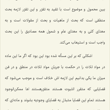
بین محمول و موضوع است با تقید به تقرّر و این تقرّر لازمه بحث
منطقى است كه بحث از ماهیات و بحث از مقولات است و به
معناى كلى و به معناى عام و شمول همه مصادیق را این بحث
واجب است و استیعاب مى‌كند.
اشكالى كه بر این مسأله شده بود این بود كه اگر ما این ماده
در مواد ثلاث را در حكمت با جریان مواد ثلاث در منطق و در فن
میزان ما یكى بدانیم این لازمه اش خلاف است و موجب مى‌شود كه
قضایایى كه متقرر الثبوت هستند متقرّرهستند امّا ممكن‌الوجود
هستند تمام این قضایا متبدّل به قضایاى وجودیه بشوند و ماده‌اى كه