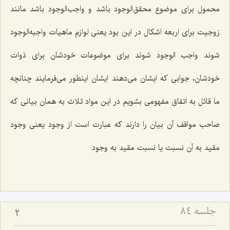
محمول براى موضوع محقق‌الوجود باشد و واجب‌الوجود باشد مانند
زوجیت براى اربعه اشكال در این بود یعنى لوازم ماهیات واجبه‌الوجود
شوند واجب الوجود شوند براى موضوعات خودشان براى ذوات
خودشان، جوابى كه ایشان مى‌دهند ایشان اینطور مى‌فرمایند چنانچه
ما قائل به اتفاق مفهومى بشویم در این مواد ثلاث به همان بیانى كه
صاحب مواقف آن بیان را دارند كه عبارت است از وجود یعنى وجود
مقید به آن نسبت یا نسبت مقید به وجود.
جلسه ۸۴
2