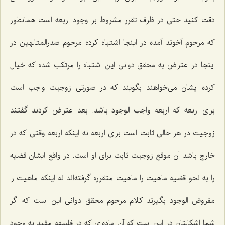
دقت كنید حتى در ظرف تقرر مشروط بر وجود اربعه است همانطور
كه مرحوم آخوند آمده در اینجا اشتباه كرده مرحوم صدرالمتالهین در
اینجا در اعتراض به محقق دوانى این اشتباه را مرتكب شده كه خیال
كرده ایشان مى‌خواهند بگویند كه در صورتى زوجیت واجب است
براى اربعه كه اربعه واجب الوجود باشد. بعد اعتراض كردند گفتند
زوجیت در هر حالى ثابت است براى اربعه نه اینكه اربعه وقتى كه در
خارج باشد آن موقع زوجیت ثابت براى او است. در واقع ایشان قضیه
را به نحو قضیه ماهیت را ماهیت متقرره گرفته‌اند نه اینكه ماهیت را
مفروض الوجود بگیرند كلام مرحوم محقق دوانى این است كه اگر
شما اشكالتان در این است كه آن ماده‌اى كه در فلسفه مقید به وجود