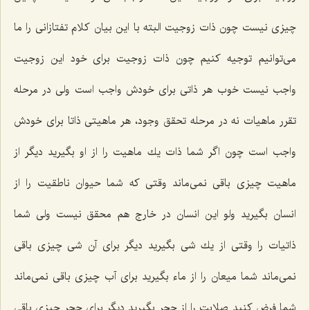
چیزى نیست چون ذات زوجیت البته با این بیان كلام تفتازانى را ما
مى‌توانیم توجیه كنیم چون ذات زوجیت براى خود این زوجیت
واجب نیست خوب هر ذاتى براى خودش واجب است ولى در مرحله
تقرر ماهیات نه در مرحله تحقق وجود، هر ماهیتى ذاتا براى خودش
واجب است چون اگر شما ذات یك ماهیت را از او بگیرید دیگر از
ماهیت چیزى باقى نمى‌ماند وقتى كه شما حیوان ناطقیت را از
انسان بگیرید ولو این انسان در خارج هم محقق نیست ولى شما
ذاتیات را وقتى از یك شى بگیرید دیگر براى آن شى چیزى باقى
نمى‌ماند شما میعان را از ماء بگیرید براى آب چیزى باقى نمى‌ماند
شما فرض كنید صلابت را از حجر بگیرید دیگر براى حجر چیزى باقى