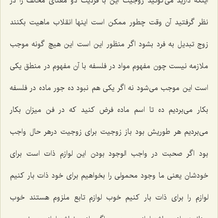
اینكه دارید مى‌گوئید زوجیت این با فردیت دو معناى مخالف را در
نظر گرفتید آن وقت چطور ممكن است اینها انقلاب ماهیت بكنند
زوج تبدیل به فرد بشود اگر منظور این است این هیچ گونه موجب
ملازمه نیست چون مفهوم مواد در فلسفه با آن مفهوم در منطق یكى
است این موجب مى‌شود نه اگر یكى هم نبود ده جور ماده در فلسفه
بكار مى‌بردیم ده تا اسم ماده فرض كنید كه در فن میزان بكار
مى‌بردیم هر طوریش بود باز زوجیت براى زوجیت درهر حال واجب
بود اگر صحبت در واجب الوجود بودن این لوازم ذات است براى
خودشان یعنى ما وجود محمولى را بخواهیم براى خود ذات بار كنیم
لوازم را براى ذات بار كنیم خوب لوازم تابع ملزوم هستند خوب