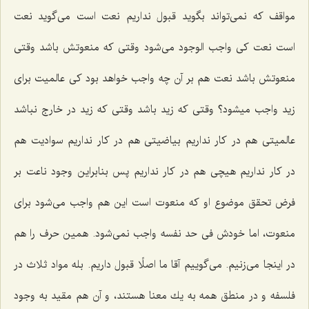
مواقف كه نمى‌تواند بگوید قبول نداریم نعت است مى‌گوید نعت
است نعت كى واجب الوجود مى‌شود وقتى كه منعوتش باشد وقتى
منعوتش باشد نعت هم بر آن چه واجب خواهد بود كى عالمیت براى
زید واجب میشود؟ وقتى كه زید باشد وقتى كه زید در خارج نباشد
عالمیتى هم در كار نداریم بیاضیتى هم در كار نداریم سوادیت هم
در كار نداریم هیچى هم در كار نداریم پس بنابراین وجود ناعت بر
فرض تحقق موضوع او كه منعوت است این هم واجب مى‌شود براى
منعوت، اما خودش فى حد نفسه واجب نمى‌شود. همین حرف را هم
در اینجا مى‌زنیم. مى‌گوییم آقا ما اصلًا قبول داریم. بله مواد ثلاث در
فلسفه و در منطق همه به یك معنا هستند، و آن هم مقید به وجود