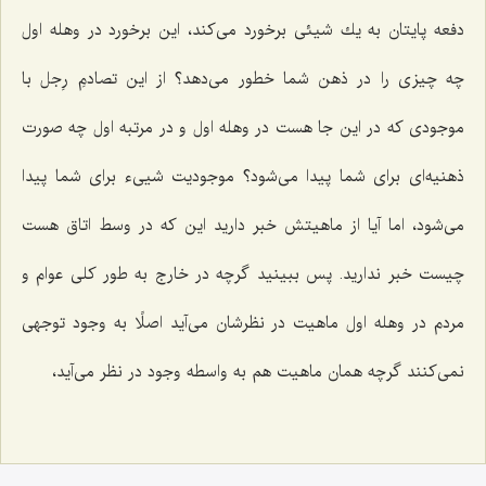
دفعه پایتان به یك شیئى برخورد مى‌كند، این برخورد در وهله اول
چه چیزى را در ذهن شما خطور مى‌دهد؟ از این تصادمِ رِجل با
موجودى كه در این جا هست در وهله اول و در مرتبه اول چه صورت
ذهنیه‌اى براى شما پیدا مى‌شود؟ موجودیت شیى‌ء براى شما پیدا
مى‌شود، اما آیا از ماهیتش خبر دارید این كه در وسط اتاق هست
چیست خبر ندارید. پس ببینید گرچه در خارج به طور كلى عوام و
مردم در وهله اول ماهیت در نظرشان مى‌آید اصلًا به وجود توجهى
نمى‌كنند گرچه همان ماهیت هم به واسطه وجود در نظر مى‌آید،