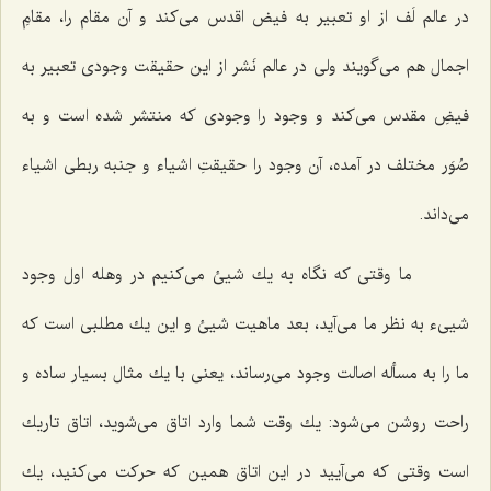
در عالم لَف از او تعبیر به فیض اقدس مى‌كند و آن مقام را، مقامِ
اجمال هم مى‌گویند ولى در عالم نَشر از این حقیقت وجودى تعبیر به
فیضِ مقدس مى‌كند و وجود را وجودى كه منتشر شده است و به
صُوَر مختلف در آمده، آن وجود را حقیقتِ اشیاء و جنبه ربطى اشیاء
مى‌داند.
ما وقتى كه نگاه به یك شیئ مى‌كنیم در وهله اول وجود
شیى‌ء به نظر ما مى‌آید، بعد ماهیت شیئ و این یك مطلبى است كه
ما را به مسأله اصالت وجود مى‌رساند، یعنى با یك مثال بسیار ساده و
راحت روشن مى‌شود: یك وقت شما وارد اتاق مى‌شوید، اتاق تاریك
است وقتى كه مى‌آیید در این اتاق همین كه حركت مى‌كنید، یك