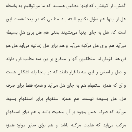
كَمّش، از كیفش، كه اینها مطالبى هستند كه ما مى‌توانیم به واسطه
هل از اینها هم سؤال بكنیم البته یك مطلبى كه در اینجا هست این
است كه، هل به جاى اینها مى‌نشیند یعنى هم هَل براى هَلِ بسیطه
مى‌آید هم براى هل مركبه مى‌آید و هم براى هل زمانیه مى‌آید هل هو
فى هذا الزمان لذا منطقیون آنها را متفرع بر این سه مطلب قرار دارند
و اصل و اساس را این سه تا قرار دادند كه در اینجا یك اشكالى هست
و آن كه همزه استفهام هم به جاى هَل مى‌آید و همزه فقط براى صِرف
هل، هل بسیطه نیست، هم همزه استفهام براى استفهام بسیط
مى‌آید كه صِرِف حملِ وجود بر آن ماهیت باشد و هم براى استفهام
مركب مى‌آید كه هلیت مركبه باشد و هم براى سایر موارد همزه