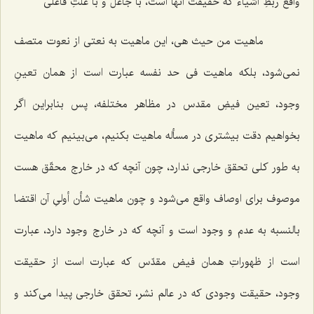
واقع ربطِ اشیاء كه حقیقت آنها است، با جاعل و با علتِ فاعلى
ماهیت من حیث هى، این ماهیت به نعتى از نعوت متصف
نمى‌شود، بلكه ماهیت فى حد نفسه عبارت است از همان تعینِ
وجود، تعین فیضِ مقدس در مظاهر مختلفه، پس بنابراین اگر
بخواهیم دقت بیشترى در مسأله ماهیت بكنیم، مى‌بینیم كه ماهیت
به طور كلى تحقق خارجى ندارد، چون آنچه كه در خارج محقّق هست
موصوف براى اوصاف واقع مى‌شود و چون ماهیت شأن أولىِ آن اقتضا
بالنسبه به عدم و وجود است و آنچه كه در خارج وجود دارد، عبارت
است از ظهوراتِ همان فیض مقدّس كه عبارت است از حقیقت
وجود، حقیقت وجودى كه در عالم نشر، تحقق خارجى پیدا مى‌كند و