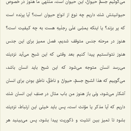
مى‌گوئیم جسمٌ حیوانٌ، این حیوان است، منتهى ما هنوز در خصوص
حیوانیتش شك داریم چه نوع از انواع حیوان است؟ آیا پرنده است
كه پر بزند؟ یا اینكه یمشِى عَلَى رِجلَیهِ هست به چه كیفیت است؟
هنوز در مرحله جنس متوقف شدیم، فصل ممیز براى این جنس
هنوز نتوانستیم پیدا كنیم بعد وقتى كه این شبح مى‌آید نزدیك
مى‌رسد انسان متوجه مى‌شود كه این شبح باید انسان باشد،
مى‌گوییم كه هذا الشبح جسمٌ، حیوانٌ و ناطقٌ، ناطق بودن براى انسان
آشكار مى‌شود، ولى باز هنوز من باب مثال در صنفِ این انسان شك
داریم كه آیا مذكر یا مؤنث است، پس باید خیلى این ارتباط، نزدیك
بشود تا تمیز بین انثیت و ذكوریت پیدا بشود، پس مى‌بینید هر