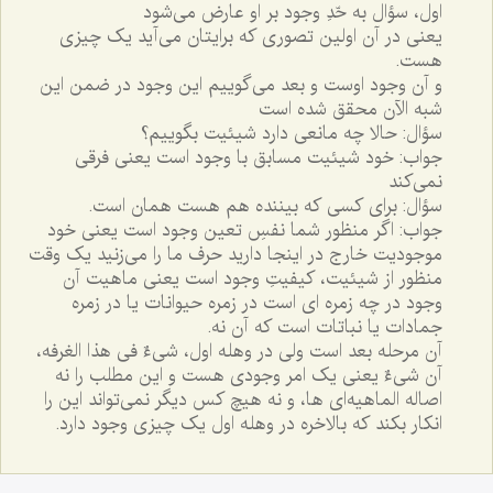
اول، سؤال به حّدِ وجود بر او عارض مى‌شود
يعنى در آن اولين تصورى که برايتان مى‌آيد يک چيزى
هست.
و آن وجود اوست و بعد مى‌گوييم اين وجود در ضمن اين
شبه الآن محقق شده است
سؤال: حالا چه مانعى دارد شيئيت بگوييم؟
جواب: خود شيئيت مسابق با وجود است يعنى فرقى
نمى‌کند
سؤال: براى کسى که بيننده هم هست همان است.
جواب: اگر منظور شما نفسِ تعين وجود است يعنى خود
موجوديت خارج در اينجا داريد حرف ما را مى‌زنيد يک وقت
منظور از شيئيت، کيفيتِ وجود است يعنى ماهيت آن
وجود در چه زمره اى است در زمره حيوانات يا در زمره
جمادات يا نباتات است که آن نه.
آن مرحله بعد است ولى در وهله اول، شى‌ءٌ فى هذا الغرفه،
آن شى‌ءٌ يعنى يک امر وجودى هست و اين مطلب را نه
اصاله الماهيه‌اى ها، و نه هيچ کس ديگر نمى‌تواند اين را
انکار بکند که بالاخره در وهله اول يک چيزى وجود دارد.