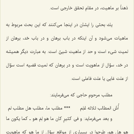
ذهناً بر ماهیت، در مقام تحقق خارجى است.
یك بحثى را ایشان در اینجا مى‌كنند كه این بحث مربوط به
ماهیات مى‌شود و آن اینكه در باب برهان و در باب حّد، برهان از
لمیت شیء است و حد از ماهیت شیئ است. به عبارت دیگر همیشه
در حّد، سؤال از ماهویت است و در برهان كه لمیت قضیه است سؤال
از علت غایى یا علت فاعلى است.
مطلب مرحوم حاجى كه مى‌فرمایند:
أُسُّ المطالب ثلاثه عُلِم‌
***
مطلب ما، مطلب هل مطلب لم
و بعد مى‌فرماید: و فى كثیرٍ كان ما هو لِمَ هو ـ كما یكون ما
هو هل هو، طرحوا در بسیارى از مواقع سؤال از ما هو كه ماهویت