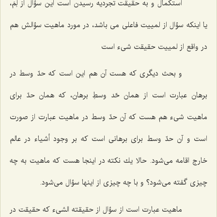
استكمال و به حقیقت تجردیه رسیدن است این سؤال از لِمَ،
یا اینكه سؤال از لمییت فاعلى مى باشد، در مورد ماهیت سؤالش هم
در واقع از لمییت حقیقت شیء است
و بحث دیگرى كه هست آن هم این است كه حدّ وسط در
برهان عبارت است از همان حّد وسطِ برهان، كه همان حدّ براى
ماهیت شیء هم هست كه آن حدّ وسط در ماهیت عبارت از صورت
است و آن حدّ وسط براى برهانى است كه بر وجود أشیاء در عالم
خارج اقامه مى‌شود. حالا یك نكته در اینجا هست كه ماهیت به چه
چیزى گفته مى‌شود؟ و با چه چیزى از اینها سؤال مى‌شود.
ماهیت عبارت است از سؤال از حقیقته الشیء كه حقیقت در