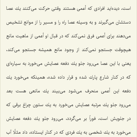
است، دیده‌اید افرادى كه أعمى هستند وقتى حركت مى‌كنند یك عصا
دستشان مى‌گیرند و به وسیله عصا راه را و مسیر را از موانع تشخیص
مى‌دهند براى أعمى فرق نمى‌كند كه در قبال او أعمى از ماهیت مانع
هیچوقت جستجو نمى‌كند از وجود مانع همیشه جستجو مى‌كند،
یعنى با این عصا مى‌رود جلو یك دفعه عصایش مى‌خورد به سیاره‌اى
كه در كنار شارع پارك شده و قرار داده شده، همینكه مى‌خورد یك
دفعه این أعمى منحرف مى‌شود مى‌بیند یك مانعى هست بعد
مى‌رود جلو یك مرتبه عصایش مى‌خورد به یك ستون چراغ برقى كه
در جلویش است، فوراً بر مى‌گردد، مى‌رود جلو یك دفعه عصایش
مى‌خورد به یك شخصى به یك فردى كه در كنار ایستاده، داد مثلًا آب