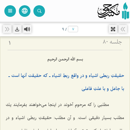
language
view_headline
close
search
9
/
جلسه ۸۰
1
بسم الله الرحمن الرحیم
حقیقتِ ربطى اشیاء و در واقع ربطِ اشیاء ـ كه حقیقت آنها است ـ
با جاعل و با علتِ فاعلى
مطلبى را كه مرحوم آخوند در اینجا مى‌خواهند بفرمایند یك
مطلب بسیار دقیقى است. و آن مطلب: حقیقتِ ربطى اشیاء و در