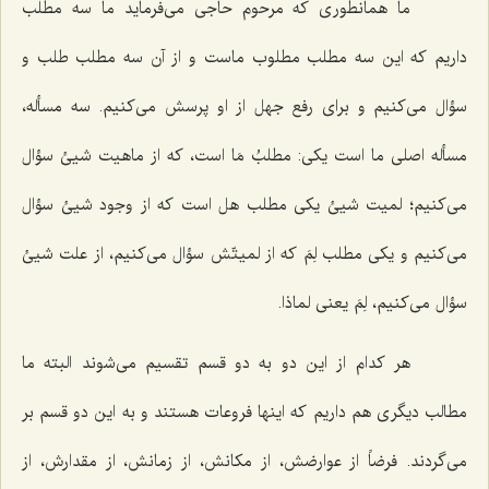
ما همانطورى كه مرحوم حاجى مى‌فرماید ما سه مطلب
داریم كه این سه مطلب مطلوب ماست و از آن سه مطلب طلب و
سؤال مى‌كنیم و براى رفع جهل از او پرسش مى‌كنیم. سه مسأله،
مسأله اصلى ما است یكى: مطلبُ مَا است، كه از ماهیت شیئ سؤال
مى‌كنیم؛ لمیت شیئ یكى مطلب هل است كه از وجود شیئ سؤال
مى‌كنیم و یكى مطلب لِمَ كه از لمیتّش سؤال مى‌كنیم، از علت شیئ
سؤال مى‌كنیم، لِمَ یعنى لماذا.
هر كدام از این دو به دو قسم تقسیم مى‌شوند البته ما
مطالب دیگرى هم داریم كه اینها فروعات هستند و به این دو قسم بر
مى‌گردند. فرضاً از عوارضش، از مكانش، از زمانش، از مقدارش، از