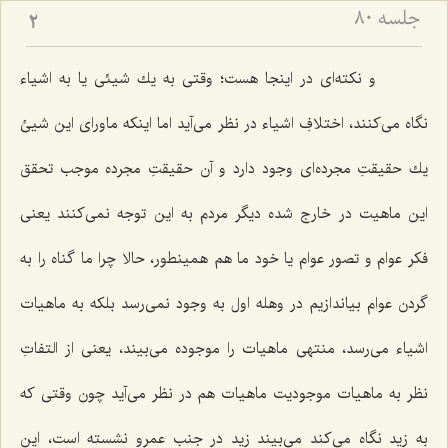
جلسه ۸۰
2
و نكته‌اى در اینجا هست؛ وقتى به یك شیئى یا به اشیاء
نگاه مى‌كنند، اختلافِ اشیاء در نظر مى‌آید اما اینكه ماوراى این شیئ
یك حقیقتِ مجرده‌اى وجود دارد و آن حقیقتِ مجرده موجب تحقق
این ماهیت در خارج شده دیگر مردم به این توجه نمى‌كنند یعنى
فكر عوام و تصور عوام یا خود ما هم همینطور، حالا چرا ما گناه را به
گردن عوام بیاندازیم در وهله اول به وجود نمى‌رسد بلكه به ماهیات
اشیاء مى‌رسد، منتهى ماهیات را موجوده مى‌بیند، یعنى از التفاتِ
نظر به ماهیات موجودیت ماهیات هم در نظر مى‌آید چون وقتى كه
به زید نگاه مى‌كند مى‌بیند زید در جنب عمرو نشسته است، این