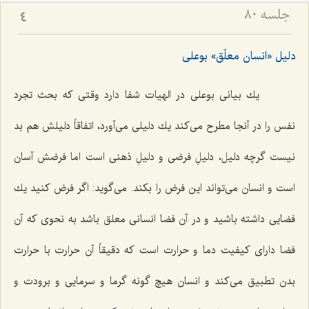
جلسه ۸۰
4
دلیل «انسان معلّق» بوعلى
یك بیانى بوعلى در الهیات شفا دارد وقتى كه بحث تجرد
نفس را در آنجا مطرح مى‌كند یك دلیلى مى‌آورد، اتفاقاً دلیلش هم بد
نیست گرچه دلیل، دلیلِ فرضى و دلیلِ ذهنى است اما فرضش آسان
است و انسان مى‌تواند این فرض را بكند. مى‌گوید: اگر فرض كنید یك
فضایى داشته باشید و در آن فضا انسانى معلق باشد به نحوى كه آن
فضا داراى كیفیت دما و حرارت است كه دقیقاً آن حرارت با حرارت
بدن تطبیق مى‌كند و انسان هیچ گونه گرما و سرمایى و برودت و