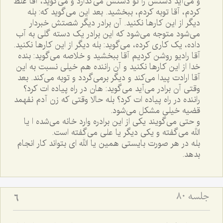
و مى‌آيد دستش را تو دستش مى‌گذارد و مى‌گويد، آقا غلط
کردم، آقا توبه کردم، ببخشيد. بعد اين مى‌گويد که: بله
ديگر از اين کارها نکنيد. آن برادر ديگر شصتش خبردار
مى‌شود متوجه مى‌شود که اين برادر يک دسته گلى به آب
داده، يک کارى کرده، مى‌گويد: بله ديگر از اين کارها نکنيد.
آقا راديو روشن کرديم آقا ببخشيد و خلاصه مى‌گويد: بنده
خدا از اين کارها نکنيد و آن راننده هم خيلى نسبت به اين
آقا ارادت پيدا مى‌کند و ديگر برمى‌گردد و توبه مى‌کند. بعد
وقتى آن برادر مى‌آيد مى‌گويد: هان در راه پياده ات کرد؟
راننده در راه پياده ات کرد؟ بله حالا وقتى که زن آدم نفهمد
قضيه خيلى مشکل مى‌شود.
و حتى مى‌گويند يکى از اين برادره وارد خانه مى‌شده ا يا
الله مى‌گفته و يکى ديگر يا على مى‌گفته است.
بله در هر صورت بايستى همين يا الله اى بتواند کار انجام
بدهد.
جلسه ۸۰
6