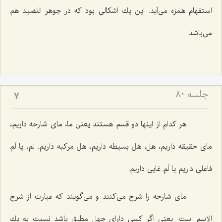
استفهام همزه مى‌آید. این یك اشكالى بود كه در جوهر النضید هم
مى‌باشد
جلسه ۸۰
7
هر كدام از اینها دو قسم هستند یعنى ما، ماى شارحه داریم،
ماى حقیقه داریم، هل، هل بسیطه داریم، هل مركبه داریم. لم، یا لَمِ
فاعلى داریم یا لَمِ غایى داریم.
ماى شارحه را شرح مى‌كنند و مى‌گویند كه عبارت از شرح
الاسم است. یعنى اگر كسى داراى جهل مطلق باشد نسبت به یك