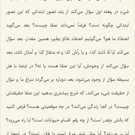
شیء در وهله اول سؤال مى‌كند از یك تصور ابتدائى كه این تصور
ابتدائى چگونه است؟ فرضاً نمى‌داند عنقا چیست؟ بعد مى‌گوید
العنقاءُ ما هو؟ مى‌گوئیم العنقاء طائرٌ یطیر، همین مقدار، بعد سؤال
مى‌كند آیا لَهُ ذَنَبٌ كذا، و یا رأسٌ كذا و له منقارٌ كذا و أمثال ذلك، بعد
سؤال مى‌كند از وجودش، آیا این عنقا هست یا نه؟ در اینجا با هل
بسیطه سؤال از وجود مى‌شود، بعد دوباره بر مى‌گردد سراغ ما و سؤال
از حقیقت شیء مى‌كند، كه شرح بیشترى بدهید این عنقا حقیقتش
چیست؟ در كجا زندگى مى‌كند؟ در چه موقعیتى هست؟ فرض كنید
كه بالش چقدر است؟ از چه رقم اقسام حیوانات است؟ آیا راه مى‌رود؟
آیا پر مى‌زند؟ آیا مثل شتر مرغ است یا فلان است؟ در اینجا از