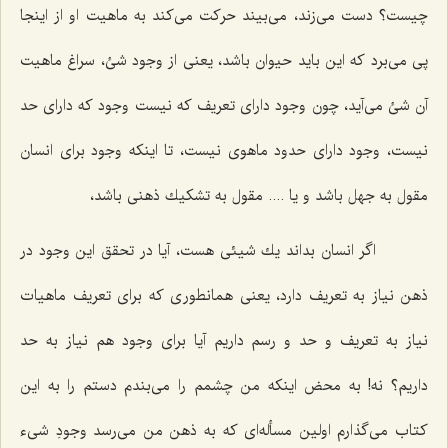
چیست؟ دست مى‌زند، مى‌بیند حركت مى‌كند به ماهیت او از اینجا
پى مى‌برد كه این باید حیوان باشد، یعنى از وجود شئ، سراغ ماهیت
آن شئ مى‌آید، چون وجود داراى تعریف كه نیست وجود كه داراى حد
نیست، وجود داراى حدود ماهوى نیست، تا اینكه وجود براى انسان
مقول به جهل باشد و یا .... مقول به تشكیك ذهنى باشد،
اگر انسان بداند یك شیئى هست، آیا در تحقق این وجود در
ذهن نیاز به تعریف دارد، یعنى همانطورى كه براى تعریف ماهیات
نیاز به تعریف و حد و رسم داریم آیا براى وجود هم نیاز به حد
داریم؟ نه! به محض اینكه من چشمم را مى‌بندم دستم را به این
كتاب مى‌گذارم اولین مسأله‌اى كه به ذهن من مى‌رسد وجودِ شیء