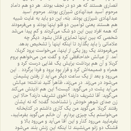
انصارى هستند که هر دو در نجف بودند. هر دو هم دامادِ
مرحوم آسيد عبدالهادى شيرازى بودند. مرحوم آسيد
عبدالهادى شيرازى بودند. بله، اين دو بايد به غايت شبيه
هم هستند يعنى توأمين دو قلو اينها بودند و مى‌فرمودند
که همه افراد بين اين دو شک مى‌کردند و کم پيدا مى‌شد
شخصى که بين اينها تمايزى قائل بشود. ديگر چه
علاماتى را بايد بگذارد تا اينکه اينها را تشخيص بدهد.
مى‌فرمودند يک روز يکى از اينها، مى‌خواست برود کربلا،
آمد. از عيالش خداحافظى کرد و گفت من مى‌خواهم بروم
کربلا و آن هم برداشت برايش يک غذايى درست کرد و
همراه و ضميمه‌اش کرد و قرار بود برود و فردا برگردد .. اين
مى‌رود و بعد از يک ساعت ديگر مى‌آيد از رفتن پشيمان
مى‌شود در مى‌زند. در مى‌زند، ظاهراً کليد نداشته؛ عيالش
مى‌آيد پشت در مى‌گويد: کيست؟ اين هم اذيتش مى‌کند
مى‌گويد: آقا تشريف دارند؟ اخوى تشريف دارند؟ حالا اين
زن صداى شوهر خودش را نشناخت؛ گفت؛ که نه ايشان
رفتند کربلا. مى‌گويد من يک کارى داشتم در کتابخانه
مى‌خواستم يک چيزى بردارم. آن خانم مى‌گويد بفرماييد،
بفرماييد مى‌رود کنار و اين آقا مى‌آيد و مى‌رود بالا و
قشنگ دو زانو مى‌نشيند تا اينکه اين زنش بلند مى‌شود