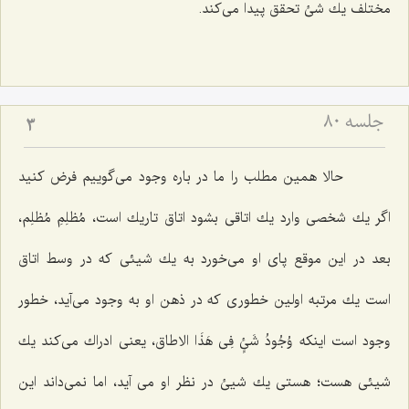
مختلف یك شئ تحقق پیدا مى‌كند.
جلسه ۸۰
3
حالا همین مطلب را ما در باره وجود مى‌گوییم فرض كنید
اگر یك شخصى وارد یك اتاقى بشود اتاق تاریك است، مُظلِمِ مُظلِم،
بعد در این موقع پاى او مى‌خورد به یك شیئى كه در وسط اتاق
است یك مرتبه اولین خطورى كه در ذهن او به وجود مى‌آید، خطور
وجود است اینكه وُجُودُ شَئٍ فِى هَذَا الاطاق، یعنى ادراك مى‌كند یك
شیئى هست؛ هستى یك شیئ در نظر او مى آید، اما نمى‌داند این