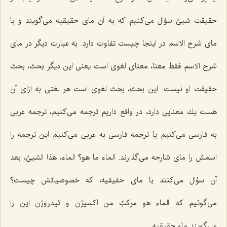
حقیقت شیئ سؤال مى‌كنیم كه به آن ماى حقیقیه مى‌گویند و با
ماى شرح الاسم در اینجا چیست تفاوت دارد. به عبارت دیگر در ماى
شرح الاسم فقط معنا، معناى لغوى است یعنى این دیگر بحث، بحث
حقیقت او نیست. این بحث، بحث لغوى است هر لغتى به ازاى آن
هست یك معنایى دارد، در واقع داریم ترجمه مى‌كنیم، ترجمه عربى
به فارسى مى‌كنیم یا ترجمه فارسى به عربى مى‌كنیم این ترجمه را
اسمش را ماى شارحه مى‌گذارند. الماء ما هو؟ الماء، هذا الشیئ، بعد
آن سؤال مى‌كنند با ماى حقیقیه، كه خصوصیاتش چیست؟
مى‌گوئیم كه: الماء هو مركبٌ من اكسیژن و ئیدروژن این را
مى‌گویند ماءِ حقیقیه.