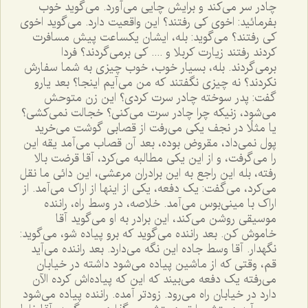
چادر سر مى‌کند و برايش چايى مى‌آورد. مى‌گويد خوب
بفرمائيد: اخوى کى رفتند؟ اين واقعيت دارد. مى‌گويد اخوى
کى رفتند؟ مى‌گويد: بله، ايشان يکساعت پيش مسافرت
کردند رفتند زيارت کربلا و .... کى برمى‌گردند؟ فردا
برمى‌گردند. بله، بسيار خوب، خوب چيزى به شما سفارش
نکردند؟ نه چيزى نگفتند که من مى‌آيم اينجا؟ بعد يارو
گفت: پدر سوخته چادر سرت کردى؟ اين زن متوحش
مى‌شود، زنيکه چرا چادر سرت مى‌کنى؟ خجالت نمى‌کشى؟
يا مثلًا در نجف يکى مى‌رفت از قصابى گوشت مى‌خريد
پول نمى‌داد، مقروض بوده، بعد آن قصاب مى‌آمد يقه اين
را مى‌گرفت، و از اين يکى مطالبه مى‌کرد، آقا قرضت بالا
رفته، بله اين راجع به اين برادران مرعشى، اين دائى ما نقل
مى‌کرد، مى‌گفت: يک دفعه، يکى از اينها از اراک مى‌آمد. از
اراک با مينى‌بوس مى‌آمد. خلاصه، در وسط راه، راننده
موسيقى روشن مى‌کند، اين برادر به او مى‌گويد آقا
خاموش کن. بعد راننده مى‌گويد که برو پياده شو، مى‌گويد:
نگهدار. آقا وسط جاده اين نگه مى‌دارد. بعد راننده مى‌آيد
قم، وقتى که از ماشين پياده مى‌شود داشته در خيابان
مى‌رفته يک دفعه مى‌بيند که اين که پياده‌اش کرده الآن
دارد در خيابان راه مى‌رود. زودتر آمده. راننده پياده مى‌شود