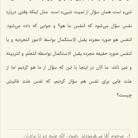
شیء است همان سؤال از لمیت شیى‌ء است. مثل اینكه وقتى درباره
نفس سؤال مى‌شود كه النفس ما هو؟ و جوابى كه داده مى‌شود:
النفس هو صوره مجرده یقبل الإستكمال بواسط الامور التجردیه و یا
النفس صوره حقیفه مجرده یقبل الاستكمال بواسطه التعلّم و التربیته
و غیر ذلك. ما الآن در اینجا با این كه سؤال از ما هو كردیم اما از
علت غایى براى نفس هم سؤال كردیم، كه نفس علتِ غائیش
چیست؟
مرحوم آقا مى‌فرمودند: رضوان الله عليه دو تا برادران