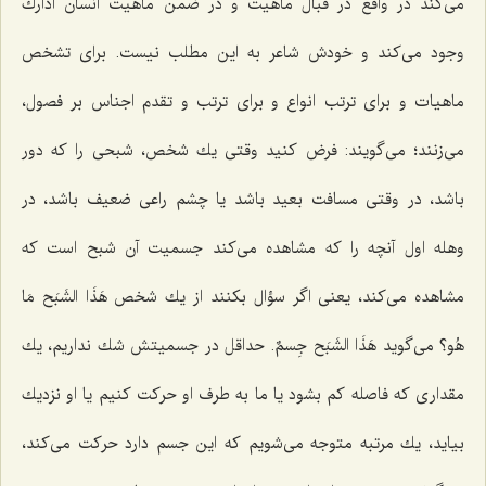
مى‌كند در واقع در قبال ماهیت و در ضمن ماهیت انسان ادارك
وجود مى‌كند و خودش شاعر به این مطلب نیست. براى تشخص
ماهیات و براى ترتب انواع و براى ترتب و تقدم اجناس بر فصول،
مى‌زنند؛ مى‌گویند: فرض كنید وقتى یك شخص، شبحى را كه دور
باشد، در وقتى مسافت بعید باشد یا چشم راعى ضعیف باشد، در
وهله اول آنچه را كه مشاهده مى‌كند جسمیت آن شبح است كه
مشاهده مى‌كند، یعنى اگر سؤال بكنند از یك شخص هَذَا الشَبَح مَا
هُو؟ مى‌گوید هَذَا الشَبَح جِسمٌ. حداقل در جسمیتش شك نداریم، یك
مقدارى كه فاصله كم بشود یا ما به طرف او حركت كنیم یا او نزدیك
بیاید، یك مرتبه متوجه مى‌شویم كه این جسم دارد حركت مى‌كند،