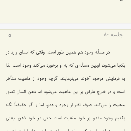
جلسه ۸۰
5
در مسأله وجود هم همین طور است. وقتى كه انسان وارد در
یكجا مى‌شود، اولین مسأله‌اى كه به او برخورد مى‌كند وجود است. لذا
به فرمایش مرحوم آخوند مى‌فرمایند: گرچه وجود از ماهیت متأخر
است و در خارج عارض بر این ماهیت مى‌شود اما ذهنِ انسان تصور
ماهیت را مى‌كند، صَرف نظر از وجود و عدم، اما و اگر حقیقتاً نگاه
بكنیم وجود مقدم بر خود ماهیت است حتى در خود ذهن. یعنى