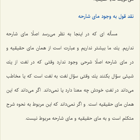
نقد قول به وجود ماى شارحه
مسأله اى كه در اینجا به نظر مى‌رسد اصلًا ماى شارحه
نداریم. یك ما بیشتر نداریم و عبارت است از همان ماى حقیقیه و
در ماى شارحه اصلًا شرحى وجود ندارد وقتى كه در لغت از یك
شیئى سؤال بكنند یك وقتى سؤال لغت به لغت است كه یا مخاطب
مى‌داند در لغتِ خودش چه معنا دارد یا نمى‌داند. اگر مى‌داند كه این
همان ماى حقیقیه است. و اگر نمى‌داند كه این مربوط به نحوه شرح
متكلم است و به ماى حقیقیه و ماى شارحه مربوط نیست.