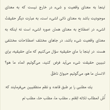
اینجا به معناى واقعیت و شیء در خارج نیست كه به معناى
موجودیت باشد به معناى ذاتى الشیء است، به عبارت دیگر حقیقتُ
الشیء در اصطلاح به معناى همان صوره الشیء است نه اینكه به
معناى واقعیت شیء باشد، در جاهاى مختلف اصطلاحات مختلفى
هست. در اینجا با ماىِ حقیقیه سؤال مى‌كنیم كه ماى حقیقیه، براى
تبیین حقیقت شیء مى‌آید فرض كنید، مى‌گوئیم الماء ما هو؟
الانسان ما هو، مى‌گوئیم حیوانٌ ناطقٌ.
یك مطلبى را بر طبق قاعده و نظم منطقیین مى‌فرمایند كه:
أُسُّ المطالب ثلاثه الِعُلم ـ مطلب ما، مطلب حدّ، مطلب لم