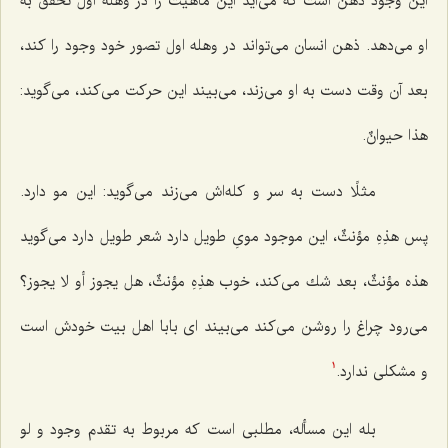
این وجود ذهن است كه مى‌آید این ماهیت را در وهله اول تحقق به
او مى‌دهد. ذهن انسان مى‌تواند در وهله اول تصور خود وجود را كند،
بعد آن وقت دست به او مى‌زند، مى‌بیند این حركت مى‌كند، مى‌گوید:
هذا حیوانٌ.
مثلًا دست به سر و كله‌اش مى‌زند مى‌گوید: این مو دارد.
پس هذِهِ مؤنثٌ، این موجود موىِ طویل دارد شعر طویل دارد مى‌گوید
هذه مؤنثٌ، بعد شك مى‌كند، خوب هذِهِ مؤنثٌ، هل یجوز أو لا یجوز؟
مى‌رود چراغ را روشن مى‌كند مى‌بیند اى بابا اهل بیت خودش است
و مشكلى ندارد.
1
بله این مسأله، مطلبى است كه مربوط به تقدم وجود و لو