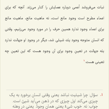
نبات مى‌فروشد أعمى دوباره عصایش را كنار مى‌زند. آنچه كه براى
اعماء مطرح است وجود مانع است، نه ماهیت مانع، ماهیت مانع
براى اعماء وجود ندارد همین حرف را در مورد وجود مى‌زنیم، وقتى
كه انسان متوجه وجود یك شیئى شد، دیگر در وجودِ او جهالت ندارد
بله جهالت در تعینِ وجود براى آن وجود هست كه این تعین چه
تعینى هست.
1
سؤال: چرا شيئيت نباشد يعنى وقتى انسان برخورد به يک
چيزى مى‌کند اول چيزى که در ذهن مى‌آيد شيئ است.
جواب: نه. خوب شى‌ءٌ يعنى همان وجودٌ. يعنى در وهله