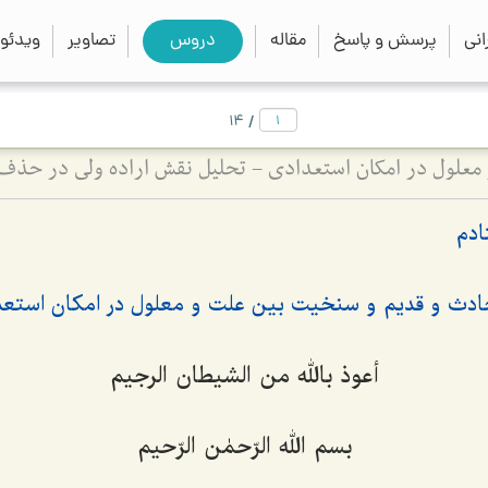
close
search
نی
پرسش و پاسخ
مقاله
دروس
تصاویر
ویدئو
/
14
دم
ادث و قدیم و سنخیت بین علت و معلول در امکان استعداد
أعوذ بالله من الشیطان الرجیم
بسم الله الرّحمٰن الرّحیم