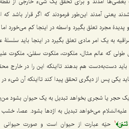
بعضی‌ها آمدند و برای تحقق یک شیء خارجی از نقطه‌نظ
دند یعنی آمدند این‌طور فرمودند که اگر قرار باشد که ا
 پدیدۀ مجرد تعلق بگیرد واسطه در اینجا کم می‌خورد اما اگ
راقیه به یک امر مادی تعلق بگیرد در اینجا باید سلسلۀ 
طولی که عالم مثال، ملکوت، ملکوت سفلیٰ، ملکوت علی
باید دست‌به‌دست هم بدهند تااینکه این را در خارج محقق
ید یکی پس از دیگری تحقق پیدا کند تااینکه آن شیء در
ک حجر یا شجری بخواهد تبدیل به یک حیوان بشود من‌ب
ه‌السّلام می‌خواهد تبدیل به اژدها بشود. عصا، خش
تَسۡعَىٰ﴾
حیّه عبارت از حیوان است و صورت حیوانی 
1