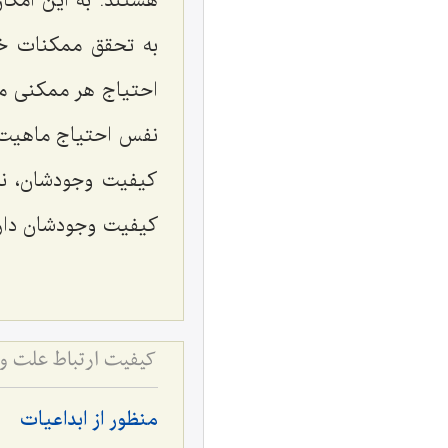
هستند. به این امکا
به تحقق ممکنات خار
احتیاج هر ممکنی
ما
نفس احتیاج ماهیت به
کیفیت وجودشان، نه 
کیفیت وجودشان دار
منظور از ابداعیات