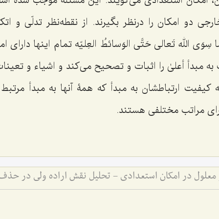
ن، امکان استعدادی می‌گویند. این مسئله موجب شده ا
جی دو امکان را درنظر بگیرند. از نقطه‌نظر تدلّی و اتک
 سِوَی الله تَعالی حَتَّی الوَسائطُ العِلیّه
تمام اینها دارای ا
 مبدأ أعلیٰ را اثبات و تصحیح می‌کند و اشیاء و تعینات
کیفیت ارتباطشان به مبدأ که همۀ آنها به مبدأ مرتبط ه
ای مراتب مختلفی هستند.