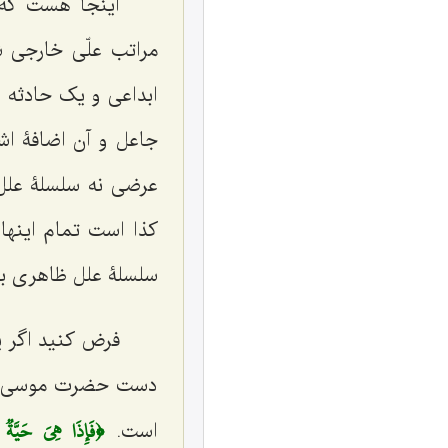
اینجا هست که 
مراتب علّی خارجی ش
ابداعی و یک حادثه و
جاعل و آن اضافۀ اش
عرضی نه سلسلۀ علل 
کذا است تمام اینها 
سلسلۀ علل ظاهری با
فرض کنید اگر ی
دست حضرت موسی علی
﴿فَإِذَا هِيَ حَيَّةٞ 
است.