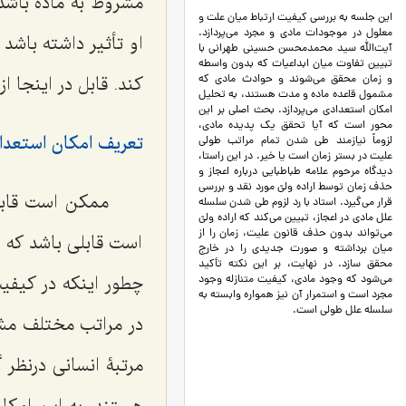
مشروط به ماده باشد
این جلسه به بررسی کیفیت ارتباط میان علت و
معلول در موجودات مادی و مجرد می‌پردازد.
او تأثیر داشته باشد 
آیت‌الله سید محمدمحسن حسینی طهرانی با
تبیین تفاوت میان ابداعیات که بدون واسطه
کند. قابل در اینجا 
و زمان محقق می‌شوند و حوادث مادی که
مشمول قاعده ماده و مدت هستند، به تحلیل
امکان استعدادی می‌پردازد. بحث اصلی بر این
محور است که آیا تحقق یک پدیده مادی،
تعریف امکان استعدا
لزوماً نیازمند طی شدن تمام مراتب طولی
علیت در بستر زمان است یا خیر. در این راستا،
دیدگاه مرحوم علامه طباطبایی درباره اعجاز و
حذف زمان توسط اراده ولیّ مورد نقد و بررسی
ممکن است قابل
قرار می‌گیرد. استاد با رد لزوم طی شدن سلسله
علل مادی در اعجاز، تبیین می‌کند که اراده ولیّ
می‌تواند بدون حذف قانون علیت، زمان را از
است قابلی باشد که ب
میان برداشته و صورت جدیدی را در خارج
محقق سازد. در نهایت، بر این نکته تأکید
چطور اینکه در کیفیت
می‌شود که وجود مادی، کیفیت متنازله وجود
مجرد است و استمرار آن نیز همواره وابسته به
سلسله علل طولی است.
در مراتب مختلف مشا
مرتبۀ انسانی درنظر 