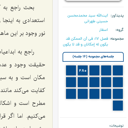
بحث راجع به ک
پدیدآور
آیت‌اللَه سید محمدمحسن
استعدادی به اینجا 
حسینی طهرانی
گروه
اسفار
نور وجود بر این ماه
مجموعه
فصل 17: في أن الممكن قد
يكون له إمكانان و قد لا يكون‏
راجع به ابداعیا
جلسه‌های مجموعه (16 جلسه)
حقیقت وجود و عدم 
281
280
279
278
277
مکان است و به سبق
286
285
284
283
282
کفایت می‌کند مانند 
291
290
289
288
287
مطرح است و اشکالی
292
می‌کنیم. اما اگر ق
توضیحات