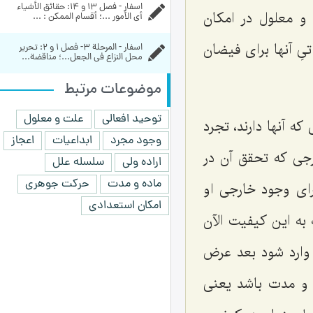
اسفار - فصل 13 و 14: حقائق الأشياء 
 معلول در امکان
أي الأمور ...؛ أقسام الممکن‏ : ...
ِ آنها برای فیضان
اسفار - المرحلة 3- فصل 1 و 2: تحرير 
محل النزاع في الجعل...؛ مناقضة...
موضوعات مرتبط
توحید افعالی
علت و معلول
ه آنها دارند، تجرد
وجود مجرد
ابداعیات
اعجاز
جی که تحقق آن در
اراده ولی
سلسله علل
ماده و مدت
حرکت جوهری
ی وجود خارجی‌ او
امکان استعدادی
 به این کیفیت الآن
وارد شود بعد عرض
ه و مدت باشد یعنی