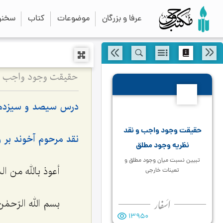
عرفا و بزرگان
موضوعات
کتاب
سخنرا
حقیقت وجود واجب و 
313
درس سیصد و سیزده
حقیقت وجود واجب و نقد
نقد مرحوم آخوند بر و
نظریه وجود مطلق
تبیین نسبت میان وجود مطلق و
أعوذ بالله من ا
تعینات خارجی
بسم الله الرّحمٰن
13950