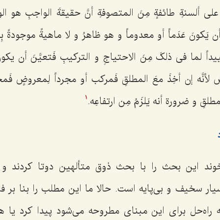
ئرَ على ألسنةِ طائفةٍ مِنَ المتصوفةِ أنَّ حقیقةَ الواجبِ هو الو
زُ أن یَکونَ عَدَماً أو معدوماً و هو ظاهرُ و لا ماهیةً موجودةً بِ
ییداً لما فی ذلکَ مِنَ الاحتیاجِ و الترکیبِ فَتعیَّنَ أن یک
ُ لأنَّه إن أخِذَ معَ المطلقِ فَمرکب أو مجرداً لِمعروضٍ ف
طلقِ و ضرورة أنه یَلزَمُ مِن ارتفاعِه.‌
1
خوند این بحث را با بحث ذوق متألهین دوتا کردند و ب
یار سخیف و بی‌پایه است. حالا ما این مطلب را بنا بر 
ه راه‌حل برای این مبنای مطروحه می‌شود پیدا کرد یا ه