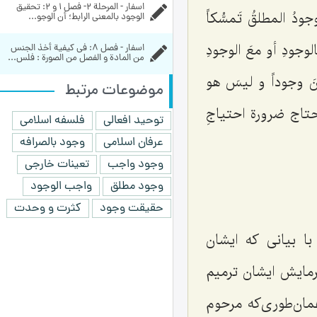
اسفار - المرحلة 2- فصل 1 و 2: تحقيق 
جودُ المطلقُ تَمسُّکاً
الوجود بالمعنى الرابط؛ أن الوجو...
الوجودِ أو معَ الوجودِ
اسفار - فصل 8: في كيفية أخذ الجنس 
من المادة و الفصل من الصورة : فلس...
ونَ وجوداً و لیسَ هو
موضوعات مرتبط
َمحتاج ضرورة احتیاجِ
توحید افعالی
فلسفه اسلامی
عرفان اسلامی
وجود بالصرافه
وجود واجب
تعینات خارجی
وجود مطلق
واجب الوجود
حقیقت وجود
کثرت و وحدت
ا بیانی که ایشان
فرمایش ایشان ترمیم
مان‌طوری‌که مرحوم