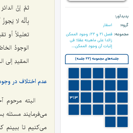
ثمَّ إنَّ الدا
پدیدآور
بِأنَّه لا یَجو
گروه
اسفار
تعلیلاً أو تق
مجموعه
فصل 21 و 22: وجود الممكن
زائدا علی ماهيته عقلا؛ في
إثبات أن وجود الممكن...
الوجودُ الخاص
جلسه‌های مجموعه (22 جلسه)
المقیدِ إلى الم
303
302
301
300
299
عدم اختلاف در وجود
308
307
306
305
304
313
312
311
310
309
البته مرحوم آ
318
317
316
315
314
می‌فرمایند مسئله بس
320
319
می‌کنیم تا ببینم ک