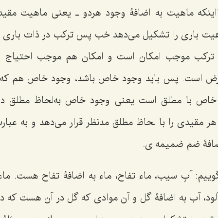
ینکه ماهیت به اضافۀ وجود هردو ـ یعنی ماهیت مقیدا
یت باری را تشکیل می‌دهد خب پس ترکب در ذات باری پ
رکب موجب امکان است و امکان هم موجب احتیاج ا
ض است. پس باید وجود خاص باشد، وجود خاص هم که با
اص با مطلق است یعنی وجود خاص به‌لحاظ مطلق در 
هر مقیدی را با لحاظ مطلق مدنظر قرار می‌دهد و به عبار
ضافۀ ضم ضمیمه‌ای.
ییم: آبِ سیب، ماء تفاح، ماء به اضافۀ تفاح هست. ماء
ود، آب به اضافۀ گل و آن موادی که گل در آن هست که در 