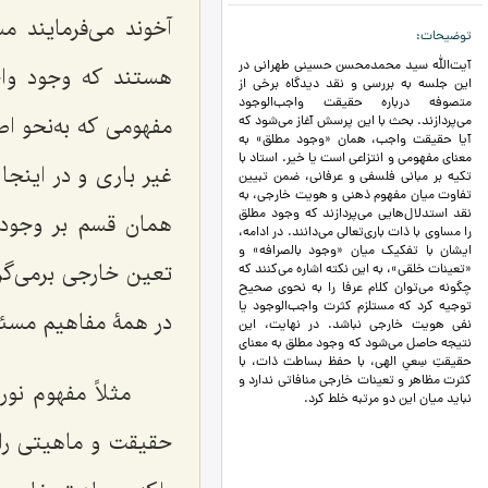
آخوند می‌فرمایند م
توضیحات
آیت‌الله سید محمدمحسن حسینی طهرانی در
هستند که وجود وا
این جلسه به بررسی و نقد دیدگاه برخی از
متصوفه درباره حقیقت واجب‌الوجود
مفهومی که به‌نحو ا
می‌پردازند. بحث با این پرسش آغاز می‌شود که
آیا حقیقت واجب، همان «وجود مطلق» به
معنای مفهومی و انتزاعی است یا خیر. استاد با
غیر باری و در اینج
تکیه بر مبانی فلسفی و عرفانی، ضمن تبیین
تفاوت میان مفهوم ذهنی و هویت خارجی، به
نقد استدلال‌هایی می‌پردازند که وجود مطلق
همان قسم بر وجود
را مساوی با ذات باری‌تعالی می‌دانند. در ادامه،
ایشان با تفکیک میان «وجود بالصرافه» و
تعین خارجی برمی‌گر
«تعینات خلقی»، به این نکته اشاره می‌کنند که
چگونه می‌توان کلام عرفا را به نحوی صحیح
توجیه کرد که مستلزم کثرت واجب‌الوجود یا
در همۀ مفاهیم مسئل
نفی هویت خارجی نباشد. در نهایت، این
نتیجه حاصل می‌شود که وجود مطلق به معنای
حقیقتِ سِعیِ الهی، با حفظ بساطت ذات، با
کثرت مظاهر و تعینات خارجی منافاتی ندارد و
مثلاً مفهوم نو
نباید میان این دو مرتبه خلط کرد.
حقیقت و ماهیتی را 