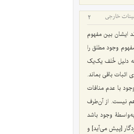
عینات خارجی
2
ند ایشان بین مفهوم
مفهوم وجود مطلق را
به دلیل خُلف یک‌یک
 اثبات باقی بماند.
جود با عدم منافات
 نیست. از آن‌طرف
ه‌واسطۀ وجود باشد
گار [پیش می‌آید]
و