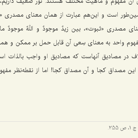
 آن مفهوم و ماهیت مختلف هستند. نور ضعیف داریم، ن
ن‌طور است و این‌هم عبارت از همان معنای مصدری «
نای مصدری «ثبوت»، بین
زیدٌ موجودٌ و اللهٌ موجودٌ
ما 
فهوم واحد به معنای سِعی آن قابل حمل بر ممکن و همی
ف در مصادیق آنهاست که مصادیق او واجب بالذات ا
ین مصداق کجا و آن مصداق کجا! اما از نقطه‌نظر مفهوم
 1، ص 255.